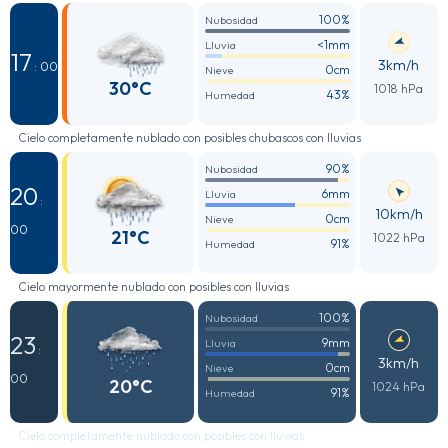
100%
Nubosidad
<1mm
Lluvia
17
3km/h
: 00
0cm
Nieve
30°C
1018 hPa
43%
Humedad
Cielo completamente nublado con posibles chubascos con lluvias
90%
Nubosidad
20
6mm
Lluvia
:
10km/h
0cm
Nieve
00
21°C
1022 hPa
91%
Humedad
Cielo mayormente nublado con posibles con lluvias
100%
Nubosidad
23
9mm
Lluvia
:
3km/h
0cm
Nieve
00
20°C
1024 hPa
91%
Humedad
Cielo completamente nublado con posibles con lluvias