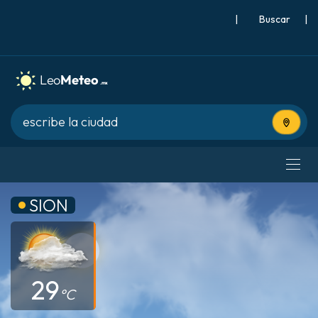
|
Buscar
|
Usa tu 
SION
29
°C