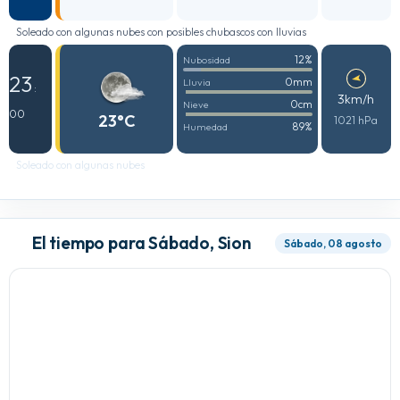
Soleado con algunas nubes con posibles chubascos con lluvias
12%
Nubosidad
23
0mm
Lluvia
:
3km/h
0cm
Nieve
00
23°C
1021 hPa
89%
Humedad
Soleado con algunas nubes
El tiempo para Sábado, Sion
Sábado, 08 agosto