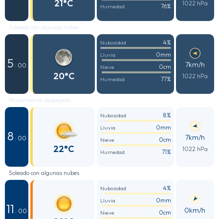
21°C
1022 hPa
76%
Humedad
Soleado con algunas nubes
4%
Nubosidad
0mm
Lluvia
5
7km/h
: 00
0cm
Nieve
20°C
1022 hPa
77%
Humedad
Mayormente despejado
8%
Nubosidad
0mm
Lluvia
8
7km/h
: 00
0cm
Nieve
22°C
1022 hPa
71%
Humedad
Soleado con algunas nubes
4%
Nubosidad
0mm
Lluvia
11
0km/h
: 00
0cm
Nieve