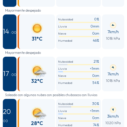
Mayormente despejado
0%
Nubosidad
0mm
Lluvia
14
7km/h
: 00
0cm
Nieve
31°C
1018 hPa
46%
Humedad
Mayormente despejado
21%
Nubosidad
<1mm
Lluvia
17
7km/h
: 00
0cm
Nieve
32°C
1018 hPa
54%
Humedad
Soleado con algunas nubes con posibles chubascos con lluvias
30%
Nubosidad
20
<1mm
Lluvia
:
3km/h
0cm
Nieve
00
28°C
1020 hPa
74%
Humedad