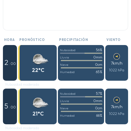
HORA
PRONÓSTICO
PRECIPITACIÓN
VIENTO
56%
Nubosidad
0mm
Lluvia
2
7km/h
: 00
0cm
Nieve
22°C
1022 hPa
65%
Humedad
Nubosidad moderada
57%
Nubosidad
0mm
Lluvia
5
7km/h
: 00
0cm
Nieve
21°C
1022 hPa
66%
Humedad
Nubosidad moderada