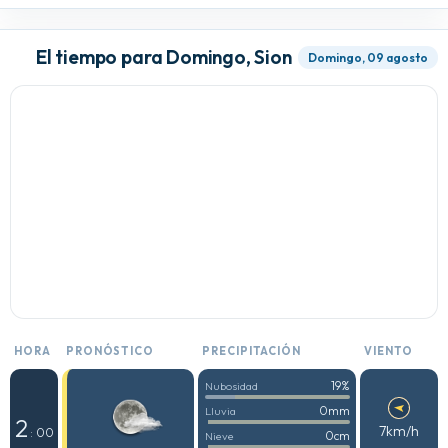
El tiempo para Domingo, Sion
Domingo, 09 agosto
HORA
PRONÓSTICO
PRECIPITACIÓN
VIENTO
19%
Nubosidad
0mm
Lluvia
2
7km/h
: 00
0cm
Nieve