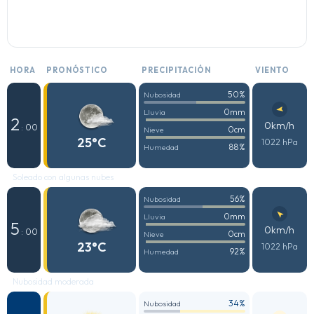
HORA
PRONÓSTICO
PRECIPITACIÓN
VIENTO
50%
Nubosidad
0mm
Lluvia
2
0km/h
: 00
0cm
Nieve
25°C
1022 hPa
88%
Humedad
Soleado con algunas nubes
56%
Nubosidad
0mm
Lluvia
5
0km/h
: 00
0cm
Nieve
23°C
1022 hPa
92%
Humedad
Nubosidad moderada
34%
Nubosidad