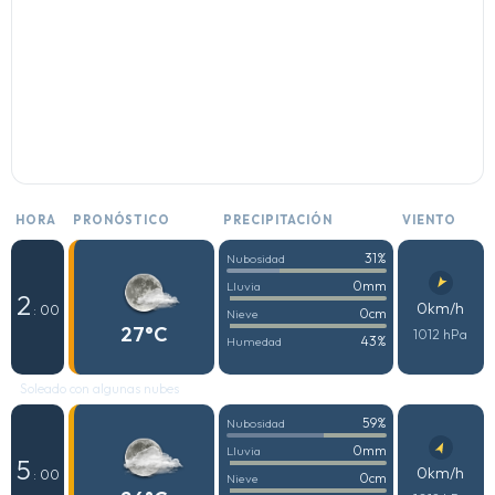
HORA
PRONÓSTICO
PRECIPITACIÓN
VIENTO
31%
Nubosidad
0mm
Lluvia
2
0km/h
: 00
0cm
Nieve
27°C
1012 hPa
43%
Humedad
Soleado con algunas nubes
59%
Nubosidad
0mm
Lluvia
5
0km/h
: 00
0cm
Nieve