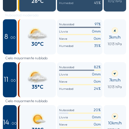
26°C
1012 hPa
45%
Humedad
Nubosidad moderada
97%
Nubosidad
0mm
Lluvia
8
3km/h
: 00
0cm
Nieve
30°C
1013 hPa
35%
Humedad
Cielo mayormente nublado
82%
Nubosidad
0mm
Lluvia
11
7km/h
: 00
0cm
Nieve
35°C
1013 hPa
24%
Humedad
Cielo mayormente nublado
20%
Nubosidad
0mm
Lluvia
14
10km/h
: 00
0cm
Nieve