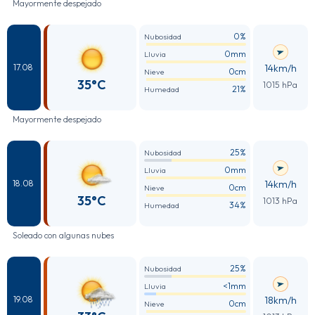
Mayormente despejado
0%
Nubosidad
0mm
Lluvia
14km/h
17.08
0cm
Nieve
35°C
1015 hPa
21%
Humedad
Mayormente despejado
25%
Nubosidad
0mm
Lluvia
14km/h
18.08
0cm
Nieve
35°C
1013 hPa
34%
Humedad
Soleado con algunas nubes
25%
Nubosidad
<1mm
Lluvia
18km/h
19.08
0cm
Nieve