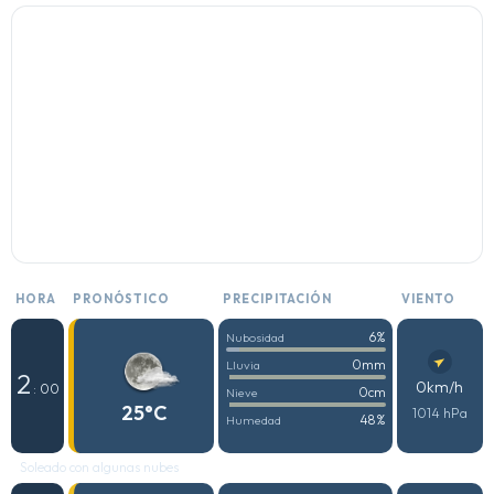
HORA
PRONÓSTICO
PRECIPITACIÓN
VIENTO
6%
Nubosidad
0mm
Lluvia
2
0km/h
: 00
0cm
Nieve
25°C
1014 hPa
48%
Humedad
Soleado con algunas nubes