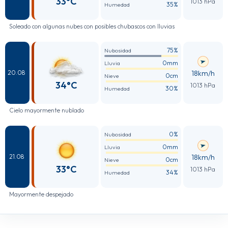
33°C
1013 hPa
35%
Humedad
Soleado con algunas nubes con posibles chubascos con lluvias
75%
Nubosidad
0mm
Lluvia
18km/h
20.08
0cm
Nieve
34°C
1013 hPa
30%
Humedad
Cielo mayormente nublado
0%
Nubosidad
0mm
Lluvia
18km/h
21.08
0cm
Nieve
33°C
1013 hPa
34%
Humedad
Mayormente despejado