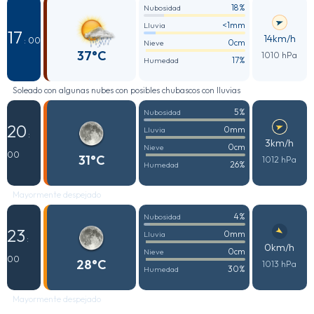
18%
Nubosidad
<1mm
Lluvia
17
14km/h
: 00
0cm
Nieve
37°C
1010 hPa
17%
Humedad
Soleado con algunas nubes con posibles chubascos con lluvias
5%
Nubosidad
20
0mm
Lluvia
:
3km/h
0cm
Nieve
00
31°C
1012 hPa
26%
Humedad
Mayormente despejado
4%
Nubosidad
23
0mm
Lluvia
:
0km/h
0cm
Nieve
00
28°C
1013 hPa
30%
Humedad
Mayormente despejado