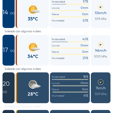
37%
Nubosidad
0mm
Lluvia
14
10km/h
: 00
0cm
Nieve
35°C
1011 hPa
22%
Humedad
Soleado con algunas nubes
42%
Nubosidad
0mm
Lluvia
17
14km/h
: 00
0cm
Nieve
34°C
1010 hPa
25%
Humedad
Soleado con algunas nubes
18%
Nubosidad
20
0mm
Lluvia
:
7km/h
0cm
Nieve
00
28°C
1011 hPa
41%
Humedad
Soleado con algunas nubes