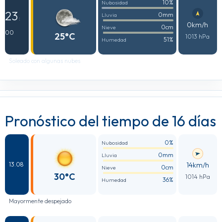
10%
Nubosidad
23
0mm
Lluvia
:
0km/h
0cm
Nieve
00
25°C
1013 hPa
51%
Humedad
Soleado con algunas nubes
Pronóstico del tiempo de 16 días
0%
Nubosidad
0mm
Lluvia
14km/h
13.08
0cm
Nieve
30°C
1014 hPa
36%
Humedad
Mayormente despejado