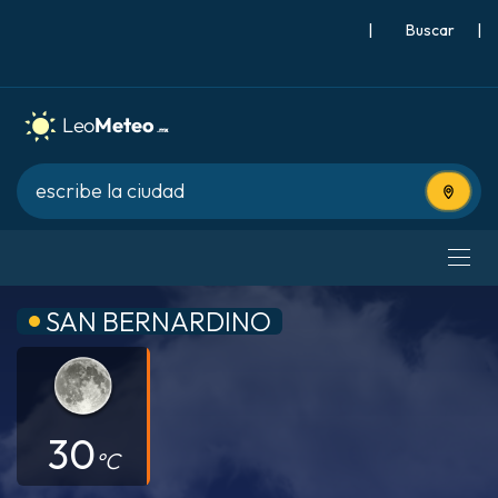
|
Buscar
|
Usa tu 
SAN BERNARDINO
30
°C