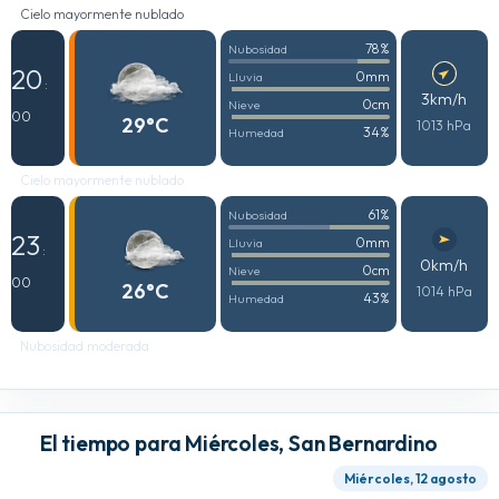
Cielo mayormente nublado
78%
Nubosidad
20
0mm
Lluvia
:
3km/h
0cm
Nieve
00
29°C
1013 hPa
34%
Humedad
Cielo mayormente nublado
61%
Nubosidad
23
0mm
Lluvia
:
0km/h
0cm
Nieve
00
26°C
1014 hPa
43%
Humedad
Nubosidad moderada
El tiempo para Miércoles, San Bernardino
Miércoles, 12 agosto