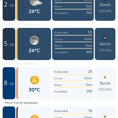
2
0km/h
: 00
0cm
Nieve
26°C
1012 hPa
35%
Humedad
Soleado con algunas nubes
5%
Nubosidad
0mm
Lluvia
5
0km/h
: 00
0cm
Nieve
26°C
1011 hPa
35%
Humedad
Mayormente despejado
2%
Nubosidad
0mm
Lluvia
8
3km/h
: 00
0cm
Nieve
30°C
1012 hPa
29%
Humedad
Mayormente despejado
7%
Nubosidad
0mm
Lluvia