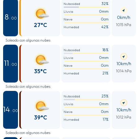
32%
Nubosidad
0mm
Lluvia
8
0km/h
: 00
0cm
Nieve
27°C
1015 hPa
42%
Humedad
Soleado con algunas nubes
18%
Nubosidad
0mm
Lluvia
11
10km/h
: 00
0cm
Nieve
35°C
1014 hPa
21%
Humedad
Soleado con algunas nubes
23%
Nubosidad
0mm
Lluvia
14
10km/h
: 00
0cm
Nieve
39°C
1012 hPa
17%
Humedad
Soleado con algunas nubes