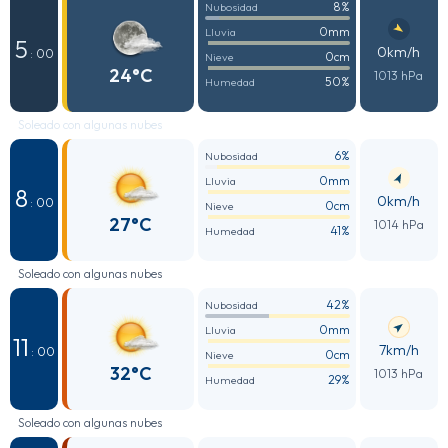
8%
Nubosidad
0mm
Lluvia
5
0km/h
: 00
0cm
Nieve
24°C
1013 hPa
50%
Humedad
Soleado con algunas nubes
6%
Nubosidad
0mm
Lluvia
8
0km/h
: 00
0cm
Nieve
27°C
1014 hPa
41%
Humedad
Soleado con algunas nubes
42%
Nubosidad
0mm
Lluvia
11
7km/h
: 00
0cm
Nieve
32°C
1013 hPa
29%
Humedad
Soleado con algunas nubes