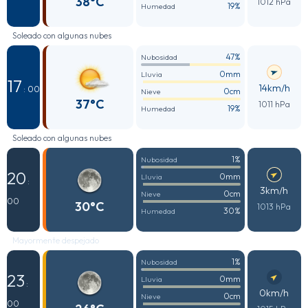
38°C
1012 hPa
19%
Humedad
Soleado con algunas nubes
47%
Nubosidad
0mm
Lluvia
17
14km/h
: 00
0cm
Nieve
37°C
1011 hPa
19%
Humedad
Soleado con algunas nubes
1%
Nubosidad
20
0mm
Lluvia
:
3km/h
0cm
Nieve
00
30°C
1013 hPa
30%
Humedad
Mayormente despejado
1%
Nubosidad
23
0mm
Lluvia
:
0km/h
0cm
Nieve
00