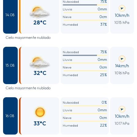
75%
Nubosidad
0mm
Lluvia
10km/h
14.08
0cm
Nieve
28°C
1015 hPa
37%
Humedad
Cielo mayormente nublado
75%
Nubosidad
0mm
Lluvia
14km/h
15.08
0cm
Nieve
32°C
1016 hPa
25%
Humedad
Cielo mayormente nublado
0%
Nubosidad
0mm
Lluvia
10km/h
16.08
0cm
Nieve
33°C
1017 hPa
22%
Humedad