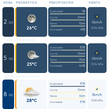
HORA
PRONÓSTICO
PRECIPITACIÓN
VIENTO
1%
Nubosidad
0mm
Lluvia
2
0km/h
: 00
0cm
Nieve
26°C
1014 hPa
41%
Humedad
Mayormente despejado
32%
Nubosidad
0mm
Lluvia
5
0km/h
: 00
0cm
Nieve
25°C
1014 hPa
44%
Humedad
Soleado con algunas nubes
97%
Nubosidad
0mm
Lluvia
8
3km/h
: 00
0cm
Nieve
28°C
1016 hPa
37%
Humedad