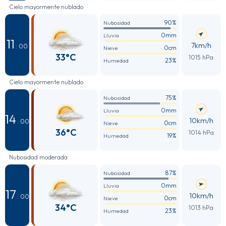
Cielo mayormente nublado
90%
Nubosidad
0mm
Lluvia
11
7km/h
: 00
0cm
Nieve
33°C
1015 hPa
23%
Humedad
Cielo mayormente nublado
75%
Nubosidad
0mm
Lluvia
14
10km/h
: 00
0cm
Nieve
36°C
1014 hPa
19%
Humedad
Nubosidad moderada
87%
Nubosidad
0mm
Lluvia
17
10km/h
: 00
0cm
Nieve
34°C
1013 hPa
23%
Humedad