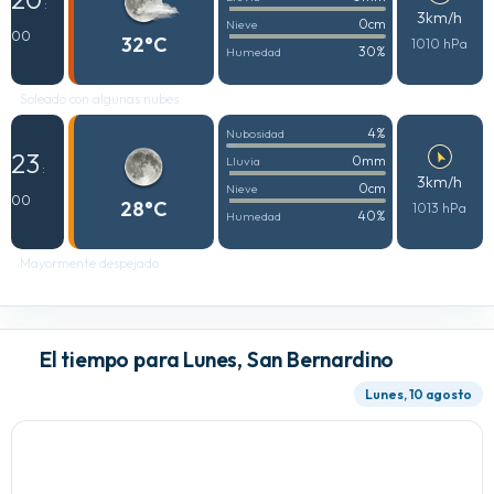
:
3km/h
0cm
Nieve
00
32°C
1010 hPa
30%
Humedad
Soleado con algunas nubes
4%
Nubosidad
23
0mm
Lluvia
:
3km/h
0cm
Nieve
00
28°C
1013 hPa
40%
Humedad
Mayormente despejado
El tiempo para Lunes, San Bernardino
Lunes, 10 agosto