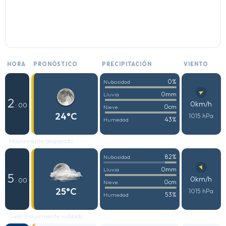
HORA
PRONÓSTICO
PRECIPITACIÓN
VIENTO
0%
Nubosidad
0mm
Lluvia
2
0km/h
: 00
0cm
Nieve
24°C
1015 hPa
43%
Humedad
Mayormente despejado
82%
Nubosidad
0mm
Lluvia
5
0km/h
: 00
0cm
Nieve
25°C
1015 hPa
53%
Humedad
Cielo mayormente nublado