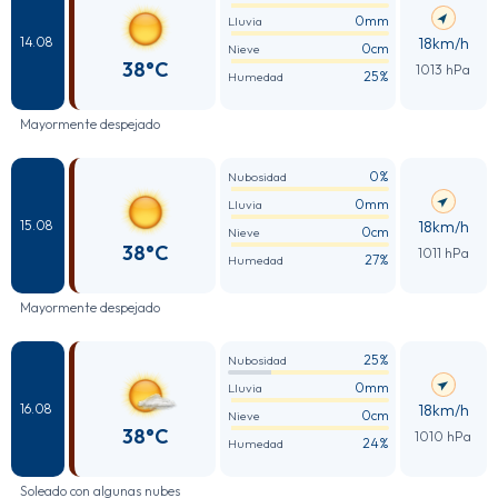
0mm
Lluvia
18km/h
14.08
0cm
Nieve
38°C
1013 hPa
25%
Humedad
Mayormente despejado
0%
Nubosidad
0mm
Lluvia
18km/h
15.08
0cm
Nieve
38°C
1011 hPa
27%
Humedad
Mayormente despejado
25%
Nubosidad
0mm
Lluvia
18km/h
16.08
0cm
Nieve
38°C
1010 hPa
24%
Humedad
Soleado con algunas nubes