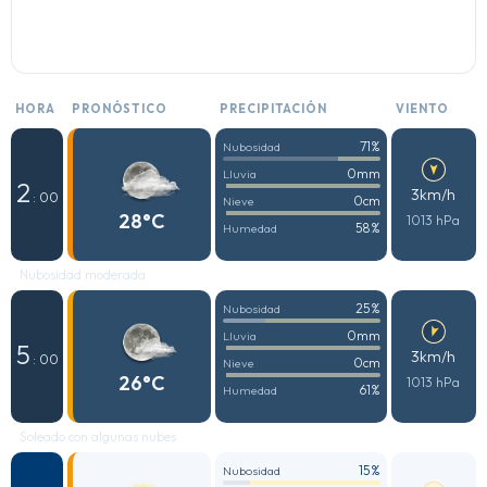
HORA
PRONÓSTICO
PRECIPITACIÓN
VIENTO
71%
Nubosidad
0mm
Lluvia
2
3km/h
: 00
0cm
Nieve
28°C
1013 hPa
58%
Humedad
Nubosidad moderada
25%
Nubosidad
0mm
Lluvia
5
3km/h
: 00
0cm
Nieve
26°C
1013 hPa
61%
Humedad
Soleado con algunas nubes
15%
Nubosidad