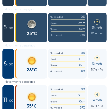
Mayormente despejado
0%
Nubosidad
0mm
Lluvia
5
3km/h
: 00
0cm
Nieve
25°C
1014 hPa
77%
Humedad
Mayormente despejado
0%
Nubosidad
0mm
Lluvia
8
3km/h
: 00
0cm
Nieve
28°C
1014 hPa
58%
Humedad
Mayormente despejado
0%
Nubosidad
0mm
Lluvia
11
3km/h
: 00
0cm
Nieve
35°C
1014 hPa
29%
Humedad