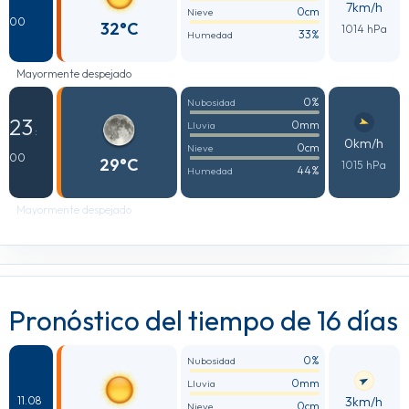
7km/h
0cm
Nieve
00
32°C
1014 hPa
33%
Humedad
Mayormente despejado
0%
Nubosidad
23
0mm
Lluvia
:
0km/h
0cm
Nieve
00
29°C
1015 hPa
44%
Humedad
Mayormente despejado
Pronóstico del tiempo de 16 días
0%
Nubosidad
0mm
Lluvia
3km/h
11.08
0cm
Nieve