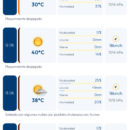
30°C
1014 hPa
37%
Humedad
Mayormente despejado
0%
Nubosidad
0mm
Lluvia
18km/h
12.08
0cm
Nieve
40°C
1014 hPa
14%
Humedad
Mayormente despejado
25%
Nubosidad
<1mm
Lluvia
18km/h
13.08
0cm
Nieve
38°C
1015 hPa
20%
Humedad
Soleado con algunas nubes con posibles chubascos con lluvias
0%
Nubosidad