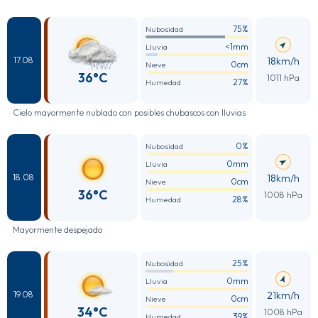
75%
Nubosidad
<1mm
Lluvia
18km/h
17.08
0cm
Nieve
36°C
1011 hPa
27%
Humedad
Cielo mayormente nublado con posibles chubascos con lluvias
0%
Nubosidad
0mm
Lluvia
18km/h
18.08
0cm
Nieve
36°C
1008 hPa
28%
Humedad
Mayormente despejado
25%
Nubosidad
0mm
Lluvia
21km/h
19.08
0cm
Nieve
34°C
1008 hPa
39%
Humedad