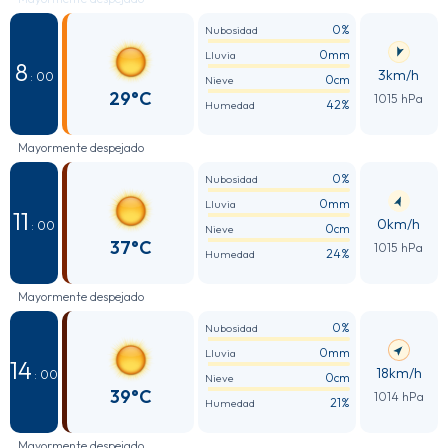
0%
Nubosidad
0mm
Lluvia
8
3km/h
: 00
0cm
Nieve
29°C
1015 hPa
42%
Humedad
Mayormente despejado
0%
Nubosidad
0mm
Lluvia
11
0km/h
: 00
0cm
Nieve
37°C
1015 hPa
24%
Humedad
Mayormente despejado
0%
Nubosidad
0mm
Lluvia
14
18km/h
: 00
0cm
Nieve
39°C
1014 hPa
21%
Humedad
Mayormente despejado