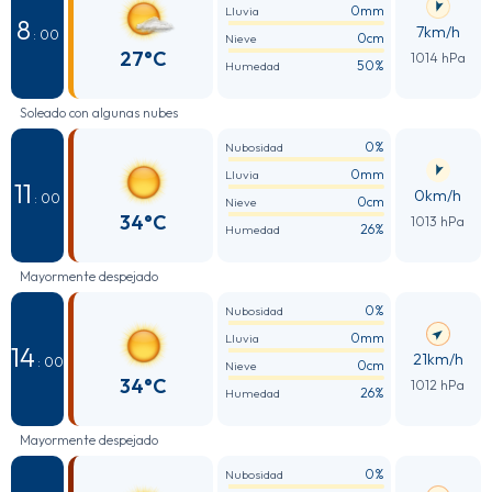
0mm
Lluvia
8
7km/h
: 00
0cm
Nieve
27°C
1014 hPa
50%
Humedad
Soleado con algunas nubes
0%
Nubosidad
0mm
Lluvia
11
0km/h
: 00
0cm
Nieve
34°C
1013 hPa
26%
Humedad
Mayormente despejado
0%
Nubosidad
0mm
Lluvia
14
21km/h
: 00
0cm
Nieve
34°C
1012 hPa
26%
Humedad
Mayormente despejado
0%
Nubosidad