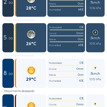
2
3km/h
: 00
0cm
Nieve
28°C
1016 hPa
48%
Humedad
Mayormente despejado
0%
Nubosidad
0mm
Lluvia
5
3km/h
: 00
0cm
Nieve
26°C
1015 hPa
49%
Humedad
Mayormente despejado
0%
Nubosidad
0mm
Lluvia
8
3km/h
: 00
0cm
Nieve
29°C
1015 hPa
41%
Humedad
Mayormente despejado
0%
Nubosidad
0mm
Lluvia