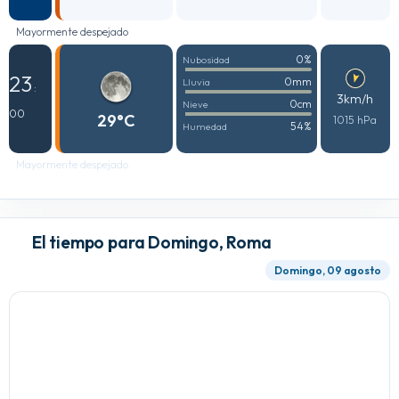
Mayormente despejado
0%
Nubosidad
23
0mm
Lluvia
:
3km/h
0cm
Nieve
00
29°C
1015 hPa
54%
Humedad
Mayormente despejado
El tiempo para Domingo, Roma
Domingo, 09 agosto