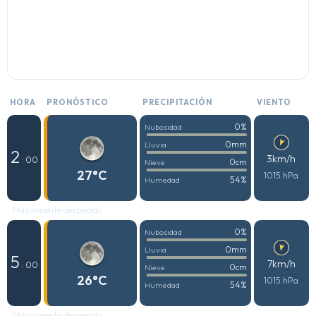
HORA
PRONÓSTICO
PRECIPITACIÓN
VIENTO
0%
Nubosidad
0mm
Lluvia
2
3km/h
: 00
0cm
Nieve
27°C
1015 hPa
54%
Humedad
Mayormente despejado
0%
Nubosidad
0mm
Lluvia
5
7km/h
: 00
0cm
Nieve
26°C
1015 hPa
54%
Humedad
Mayormente despejado