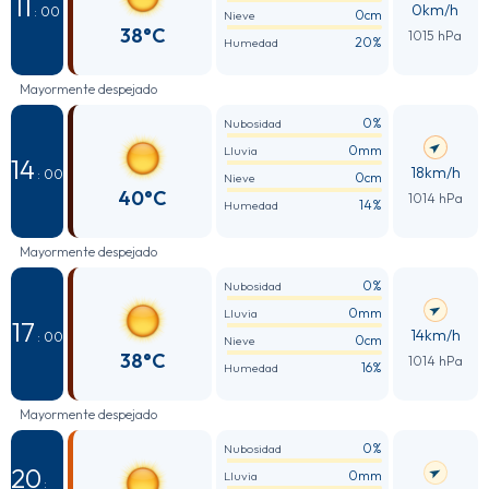
11
0km/h
: 00
0cm
Nieve
38°C
1015 hPa
20%
Humedad
Mayormente despejado
0%
Nubosidad
0mm
Lluvia
14
18km/h
: 00
0cm
Nieve
40°C
1014 hPa
14%
Humedad
Mayormente despejado
0%
Nubosidad
0mm
Lluvia
17
14km/h
: 00
0cm
Nieve
38°C
1014 hPa
16%
Humedad
Mayormente despejado
0%
Nubosidad
20
0mm
Lluvia
: