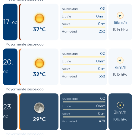
0%
Nubosidad
0mm
Lluvia
17
18km/h
: 00
0cm
Nieve
37°C
1014 hPa
26%
Humedad
Mayormente despejado
0%
Nubosidad
20
0mm
Lluvia
:
7km/h
0cm
Nieve
00
32°C
1015 hPa
36%
Humedad
Mayormente despejado
0%
Nubosidad
23
0mm
Lluvia
:
3km/h
0cm
Nieve
00
29°C
1016 hPa
47%
Humedad
Mayormente despejado