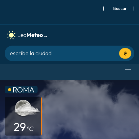
|
Buscar
|
Usa tu 
ROMA
29
°C