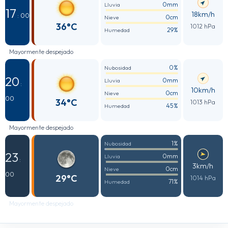
0mm
Lluvia
17
18km/h
: 00
0cm
Nieve
36°C
1012 hPa
29%
Humedad
Mayormente despejado
0%
Nubosidad
20
0mm
Lluvia
:
10km/h
0cm
Nieve
00
34°C
1013 hPa
45%
Humedad
Mayormente despejado
1%
Nubosidad
23
0mm
Lluvia
:
3km/h
0cm
Nieve
00
29°C
1014 hPa
71%
Humedad
Mayormente despejado