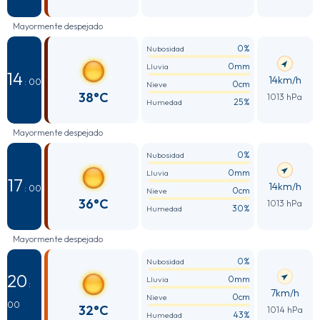
Mayormente despejado
0%
Nubosidad
0mm
Lluvia
14
14km/h
: 00
0cm
Nieve
38°C
1013 hPa
25%
Humedad
Mayormente despejado
0%
Nubosidad
0mm
Lluvia
17
14km/h
: 00
0cm
Nieve
36°C
1013 hPa
30%
Humedad
Mayormente despejado
0%
Nubosidad
20
0mm
Lluvia
:
7km/h
0cm
Nieve
00
32°C
1014 hPa
43%
Humedad