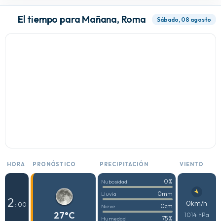
El tiempo para Mañana, Roma
Sábado, 08 agosto
HORA
PRONÓSTICO
PRECIPITACIÓN
VIENTO
0%
Nubosidad
0mm
Lluvia
2
0km/h
: 00
0cm
Nieve
27°C
1014 hPa
75%
Humedad