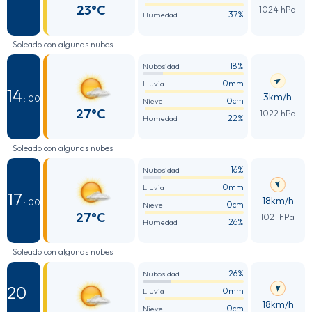
23°C
1024 hPa
37%
Humedad
Soleado con algunas nubes
18%
Nubosidad
0mm
Lluvia
14
3km/h
: 00
0cm
Nieve
27°C
1022 hPa
22%
Humedad
Soleado con algunas nubes
16%
Nubosidad
0mm
Lluvia
17
18km/h
: 00
0cm
Nieve
27°C
1021 hPa
26%
Humedad
Soleado con algunas nubes
26%
Nubosidad
20
0mm
Lluvia
:
18km/h
0cm
Nieve