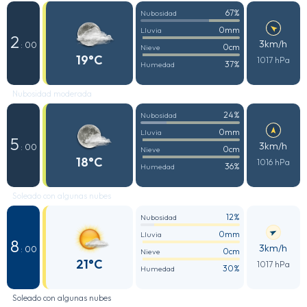
67%
Nubosidad
0mm
Lluvia
2
3km/h
: 00
0cm
Nieve
19°C
1017 hPa
37%
Humedad
Nubosidad moderada
24%
Nubosidad
0mm
Lluvia
5
3km/h
: 00
0cm
Nieve
18°C
1016 hPa
36%
Humedad
Soleado con algunas nubes
12%
Nubosidad
0mm
Lluvia
8
3km/h
: 00
0cm
Nieve
21°C
1017 hPa
30%
Humedad
Soleado con algunas nubes