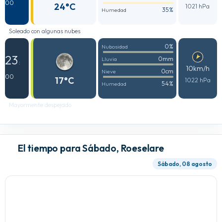
00
24°C
1021 hPa
35%
Humedad
Soleado con algunas nubes
0%
Nubosidad
23
0mm
Lluvia
:
10km/h
0cm
Nieve
00
17°C
1022 hPa
54%
Humedad
Mayormente despejado
El tiempo para Sábado, Roeselare
Sábado, 08 agosto