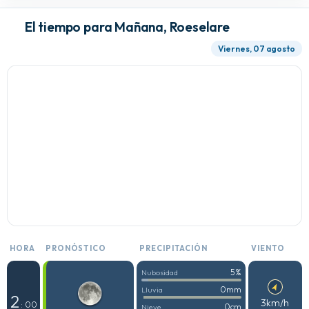
El tiempo para Mañana, Roeselare
Viernes, 07 agosto
HORA
PRONÓSTICO
PRECIPITACIÓN
VIENTO
5%
Nubosidad
0mm
Lluvia
2
3km/h
: 00
0cm
Nieve