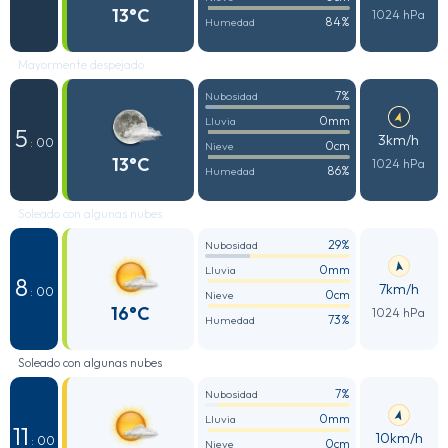
13°C
1024 hPa
84%
Humedad
Mayormente despejado
7%
Nubosidad
0mm
Lluvia
5
3km/h
: 00
0cm
Nieve
13°C
1024 hPa
86%
Humedad
Soleado con algunas nubes
29%
Nubosidad
0mm
Lluvia
8
7km/h
: 00
0cm
Nieve
16°C
1024 hPa
73%
Humedad
Soleado con algunas nubes
7%
Nubosidad
0mm
Lluvia
11
10km/h
: 00
0cm
Nieve