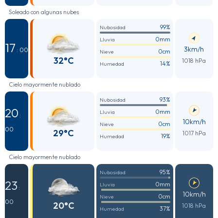
Soleado con algunas nubes
99%
Nubosidad
0mm
Lluvia
17
3km/h
: 00
0cm
Nieve
32°C
1018 hPa
14%
Humedad
Cielo mayormente nublado
93%
Nubosidad
20
0mm
Lluvia
:
10km/h
0cm
Nieve
00
29°C
1017 hPa
19%
Humedad
Cielo mayormente nublado
95%
Nubosidad
23
0mm
Lluvia
:
10km/h
0cm
Nieve
00
20°C
1018 hPa
37%
Humedad