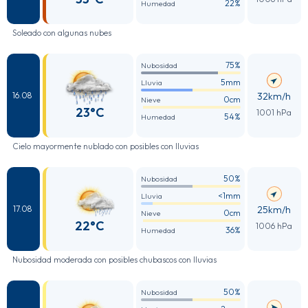
22%
Humedad
Soleado con algunas nubes
75%
Nubosidad
5mm
Lluvia
32km/h
16.08
0cm
Nieve
23°C
1001 hPa
54%
Humedad
Cielo mayormente nublado con posibles con lluvias
50%
Nubosidad
<1mm
Lluvia
25km/h
17.08
0cm
Nieve
22°C
1006 hPa
36%
Humedad
Nubosidad moderada con posibles chubascos con lluvias
50%
Nubosidad