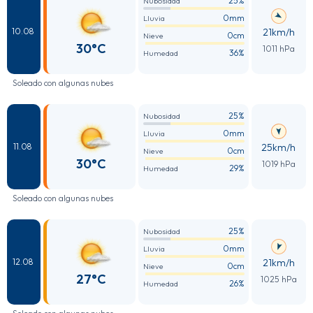
25%
Nubosidad
0mm
Lluvia
21km/h
10.08
0cm
Nieve
30°C
1011 hPa
36%
Humedad
Soleado con algunas nubes
25%
Nubosidad
0mm
Lluvia
25km/h
11.08
0cm
Nieve
30°C
1019 hPa
29%
Humedad
Soleado con algunas nubes
25%
Nubosidad
0mm
Lluvia
21km/h
12.08
0cm
Nieve
27°C
1025 hPa
26%
Humedad