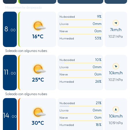
Mayormente despejado
9%
Nubosidad
0mm
Lluvia
8
7km/h
: 00
0cm
Nieve
16°C
1021 hPa
53%
Humedad
Soleado con algunas nubes
10%
Nubosidad
0mm
Lluvia
11
10km/h
: 00
0cm
Nieve
25°C
1021 hPa
26%
Humedad
Soleado con algunas nubes
21%
Nubosidad
0mm
Lluvia
14
10km/h
: 00
0cm
Nieve
30°C
1019 hPa
18%
Humedad