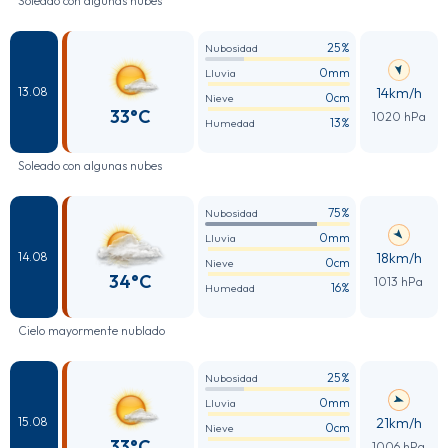
Soleado con algunas nubes
25%
Nubosidad
0mm
Lluvia
14km/h
13.08
0cm
Nieve
33°C
1020 hPa
13%
Humedad
Soleado con algunas nubes
75%
Nubosidad
0mm
Lluvia
18km/h
14.08
0cm
Nieve
34°C
1013 hPa
16%
Humedad
Cielo mayormente nublado
25%
Nubosidad
0mm
Lluvia
21km/h
15.08
0cm
Nieve
33°C
1006 hPa