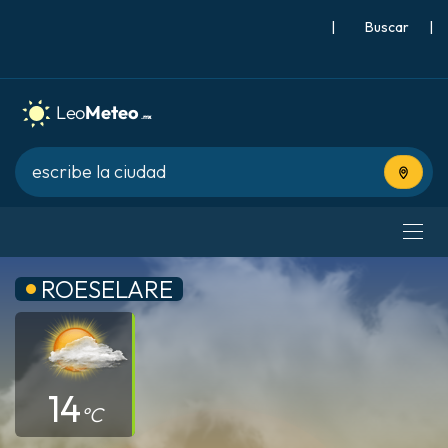
|
Buscar
|
Usa tu 
ROESELARE
14
°C