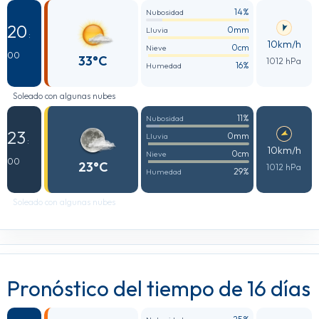
14%
Nubosidad
20
0mm
Lluvia
:
10km/h
0cm
Nieve
00
33°C
1012 hPa
16%
Humedad
Soleado con algunas nubes
11%
Nubosidad
23
0mm
Lluvia
:
10km/h
0cm
Nieve
00
23°C
1012 hPa
29%
Humedad
Soleado con algunas nubes
Pronóstico del tiempo de 16 días