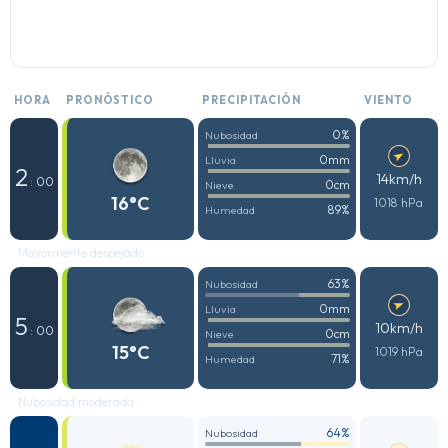
HORA
PRONÓSTICO
PRECIPITACIÓN
VIENTO
0%
Nubosidad
0mm
Lluvia
2
14km/h
: 00
0cm
Nieve
16°C
1018 hPa
89%
Humedad
Mayormente despejado
63%
Nubosidad
0mm
Lluvia
5
10km/h
: 00
0cm
Nieve
15°C
1019 hPa
71%
Humedad
Nubosidad moderada
64%
Nubosidad