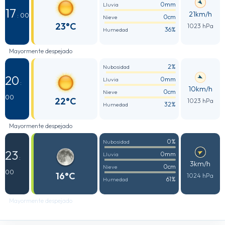
0mm
Lluvia
17
21km/h
: 00
0cm
Nieve
23°C
1023 hPa
36%
Humedad
Mayormente despejado
2%
Nubosidad
20
0mm
Lluvia
:
10km/h
0cm
Nieve
00
22°C
1023 hPa
32%
Humedad
Mayormente despejado
0%
Nubosidad
23
0mm
Lluvia
:
3km/h
0cm
Nieve
00
16°C
1024 hPa
61%
Humedad
Mayormente despejado