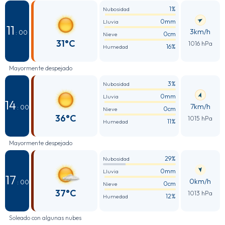
1%
Nubosidad
0mm
Lluvia
11
3km/h
: 00
0cm
Nieve
31°C
1016 hPa
16%
Humedad
Mayormente despejado
3%
Nubosidad
0mm
Lluvia
14
7km/h
: 00
0cm
Nieve
36°C
1015 hPa
11%
Humedad
Mayormente despejado
29%
Nubosidad
0mm
Lluvia
17
0km/h
: 00
0cm
Nieve
37°C
1013 hPa
12%
Humedad
Soleado con algunas nubes