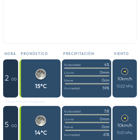
HORA
PRONÓSTICO
PRECIPITACIÓN
VIENTO
4%
Nubosidad
0mm
Lluvia
2
10km/h
: 00
0cm
Nieve
15°C
1022 hPa
59%
Humedad
Mayormente despejado
5%
Nubosidad
0mm
Lluvia
5
10km/h
: 00
0cm
Nieve
14°C
1021 hPa
61%
Humedad