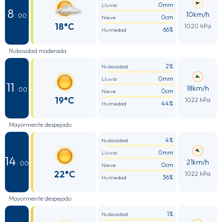
0mm
Lluvia
8
10km/h
: 00
0cm
Nieve
18°C
1020 hPa
66%
Humedad
Nubosidad moderada
2%
Nubosidad
0mm
Lluvia
11
18km/h
: 00
0cm
Nieve
19°C
1022 hPa
44%
Humedad
Mayormente despejado
4%
Nubosidad
0mm
Lluvia
14
21km/h
: 00
0cm
Nieve
22°C
1022 hPa
36%
Humedad
Mayormente despejado
1%
Nubosidad