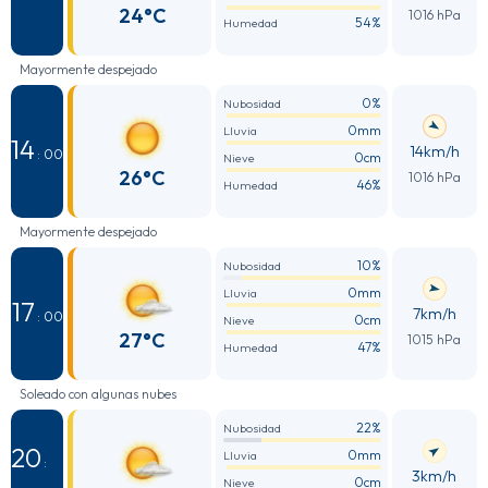
24°C
1016 hPa
54%
Humedad
Mayormente despejado
0%
Nubosidad
0mm
Lluvia
14
14km/h
: 00
0cm
Nieve
26°C
1016 hPa
46%
Humedad
Mayormente despejado
10%
Nubosidad
0mm
Lluvia
17
7km/h
: 00
0cm
Nieve
27°C
1015 hPa
47%
Humedad
Soleado con algunas nubes
22%
Nubosidad
20
0mm
Lluvia
:
3km/h
0cm
Nieve