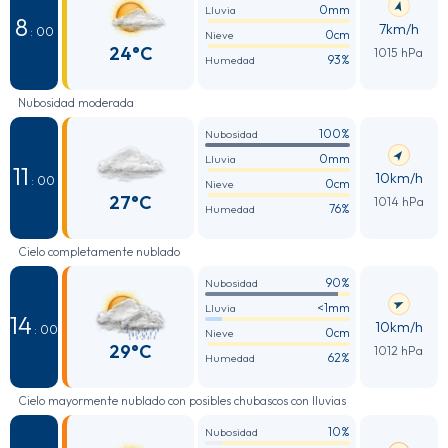
0mm
Lluvia
8
7km/h
: 00
0cm
Nieve
24°C
1015 hPa
93%
Humedad
Nubosidad moderada
100%
Nubosidad
0mm
Lluvia
11
10km/h
: 00
0cm
Nieve
27°C
1014 hPa
76%
Humedad
Cielo completamente nublado
90%
Nubosidad
<1mm
Lluvia
14
10km/h
: 00
0cm
Nieve
29°C
1012 hPa
62%
Humedad
Cielo mayormente nublado con posibles chubascos con lluvias
10%
Nubosidad