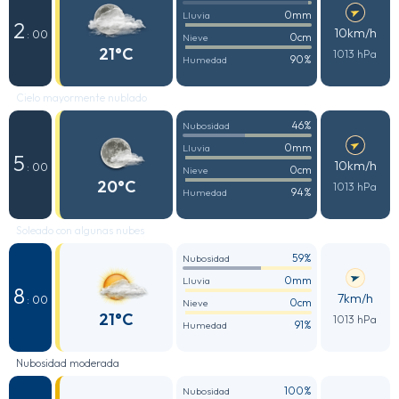
0mm
Lluvia
2
10km/h
: 00
0cm
Nieve
21°C
1013 hPa
90%
Humedad
Cielo mayormente nublado
46%
Nubosidad
0mm
Lluvia
5
10km/h
: 00
0cm
Nieve
20°C
1013 hPa
94%
Humedad
Soleado con algunas nubes
59%
Nubosidad
0mm
Lluvia
8
7km/h
: 00
0cm
Nieve
21°C
1013 hPa
91%
Humedad
Nubosidad moderada
100%
Nubosidad