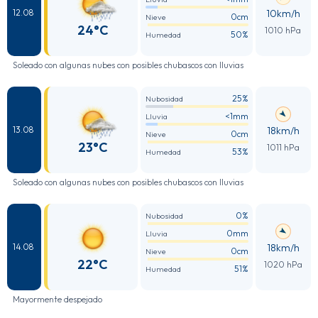
10km/h
12.08
0cm
Nieve
24°C
1010 hPa
50%
Humedad
Soleado con algunas nubes con posibles chubascos con lluvias
25%
Nubosidad
<1mm
Lluvia
18km/h
13.08
0cm
Nieve
23°C
1011 hPa
53%
Humedad
Soleado con algunas nubes con posibles chubascos con lluvias
0%
Nubosidad
0mm
Lluvia
18km/h
14.08
0cm
Nieve
22°C
1020 hPa
51%
Humedad
Mayormente despejado