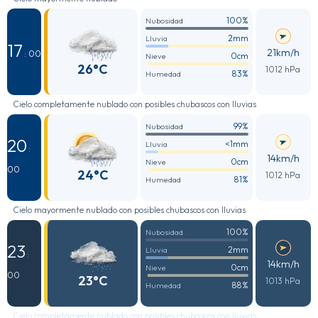
100%
Nubosidad
2mm
Lluvia
17
21km/h
: 00
0cm
Nieve
26°C
1012 hPa
83%
Humedad
Cielo completamente nublado con posibles chubascos con lluvias
99%
Nubosidad
20
<1mm
Lluvia
:
14km/h
0cm
Nieve
00
24°C
1012 hPa
81%
Humedad
Cielo mayormente nublado con posibles chubascos con lluvias
100%
Nubosidad
23
2mm
Lluvia
:
14km/h
0cm
Nieve
00
23°C
1013 hPa
88%
Humedad
Cielo completamente nublado con posibles chubascos con lluvias