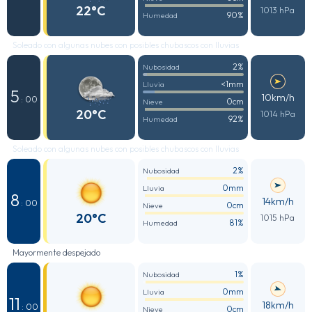
22°C
1013 hPa
90%
Humedad
Soleado con algunas nubes con posibles chubascos con lluvias
2%
Nubosidad
<1mm
Lluvia
5
10km/h
: 00
0cm
Nieve
20°C
1014 hPa
92%
Humedad
Soleado con algunas nubes con posibles chubascos con lluvias
2%
Nubosidad
0mm
Lluvia
8
14km/h
: 00
0cm
Nieve
20°C
1015 hPa
81%
Humedad
Mayormente despejado
1%
Nubosidad
0mm
Lluvia
11
18km/h
: 00
0cm
Nieve