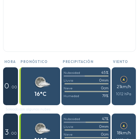
HORA
PRONÓSTICO
PRECIPITACIÓN
VIENTO
45%
Nubosidad
0mm
Lluvia
0
21km/h
: 00
0cm
Nieve
16°C
1012 hPa
79%
Humedad
Soleado con algunas nubes
47%
Nubosidad
0mm
Lluvia
3
18km/h
: 00
0cm
Nieve