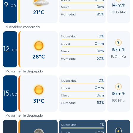
9
14km/h
: 00
0cm
Nieve
21°C
1003 hPa
85%
Humedad
Nubosidad moderada
0%
Nubosidad
0mm
Lluvia
12
18km/h
: 00
0cm
Nieve
28°C
1001 hPa
60%
Humedad
Mayormente despejado
0%
Nubosidad
0mm
Lluvia
15
18km/h
: 00
0cm
Nieve
31°C
999 hPa
53%
Humedad
Mayormente despejado
1%
Nubosidad
0mm
Lluvia