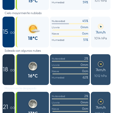
15°C
1017 hPa
59%
Humedad
Cielo mayormente nublado
45%
Nubosidad
0mm
Lluvia
15
7km/h
: 00
0cm
Nieve
18°C
1014 hPa
51%
Humedad
Soleado con algunas nubes
2%
Nubosidad
0mm
Lluvia
18
7km/h
: 00
0cm
Nieve
16°C
1012 hPa
62%
Humedad
Mayormente despejado
2%
Nubosidad
0mm
Lluvia
21
7km/h
: 00
0cm
Nieve