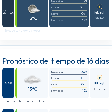
7%
Nubosidad
0mm
Lluvia
21
14km/h
: 00
0cm
Nieve
13°C
1019 hPa
57%
Humedad
Soleado con algunas nubes
Pronóstico del tiempo de 16 días
100%
Nubosidad
0mm
Lluvia
18km/h
10.08
0cm
Nieve
13°C
1028 hPa
46%
Humedad
Cielo completamente nublado