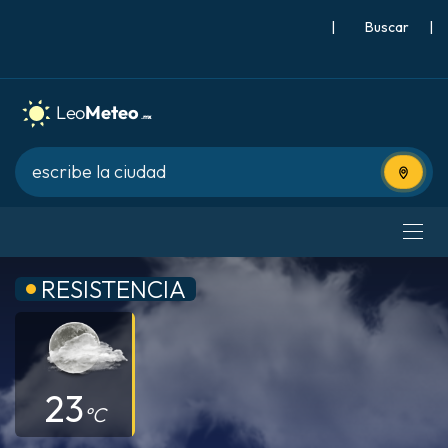
|
Buscar
|
Usa tu 
RESISTENCIA
23
°C