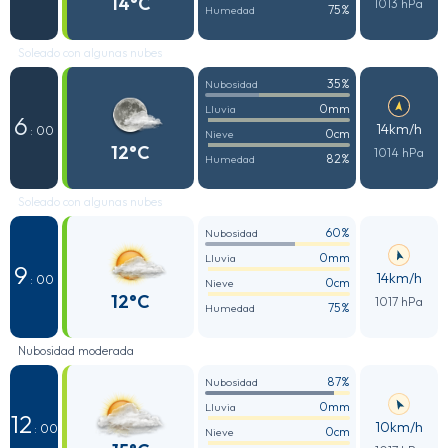
14°C
1013 hPa
75%
Humedad
Soleado con algunas nubes
35%
Nubosidad
0mm
Lluvia
6
14km/h
: 00
0cm
Nieve
12°C
1014 hPa
82%
Humedad
Soleado con algunas nubes
60%
Nubosidad
0mm
Lluvia
9
14km/h
: 00
0cm
Nieve
12°C
1017 hPa
75%
Humedad
Nubosidad moderada
87%
Nubosidad
0mm
Lluvia
12
10km/h
: 00
0cm
Nieve