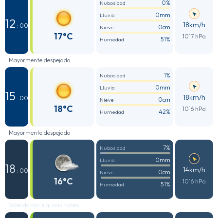
0%
Nubosidad
0mm
Lluvia
12
18km/h
: 00
0cm
Nieve
17°C
1017 hPa
51%
Humedad
Mayormente despejado
1%
Nubosidad
0mm
Lluvia
15
18km/h
: 00
0cm
Nieve
18°C
1016 hPa
42%
Humedad
Mayormente despejado
7%
Nubosidad
0mm
Lluvia
18
14km/h
: 00
0cm
Nieve
16°C
1016 hPa
51%
Humedad
Soleado con algunas nubes