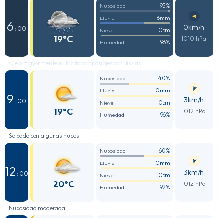
95%
Nubosidad
6mm
Lluvia
6
0km/h
: 00
0cm
Nieve
19°C
1010 hPa
96%
Humedad
Cielo mayormente nublado con posibles con lluvias
40%
Nubosidad
0mm
Lluvia
9
3km/h
: 00
0cm
Nieve
19°C
1012 hPa
96%
Humedad
Soleado con algunas nubes
60%
Nubosidad
0mm
Lluvia
12
3km/h
: 00
0cm
Nieve
20°C
1012 hPa
92%
Humedad
Nubosidad moderada