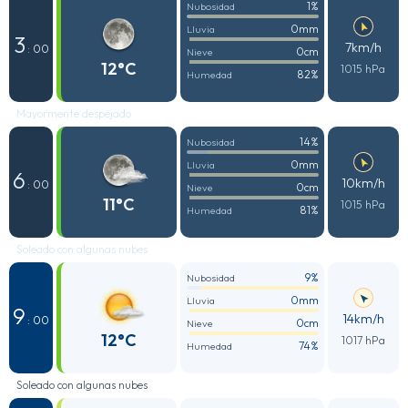
1%
Nubosidad
0mm
Lluvia
3
7km/h
: 00
0cm
Nieve
12°C
1015 hPa
82%
Humedad
Mayormente despejado
14%
Nubosidad
0mm
Lluvia
6
10km/h
: 00
0cm
Nieve
11°C
1015 hPa
81%
Humedad
Soleado con algunas nubes
9%
Nubosidad
0mm
Lluvia
9
14km/h
: 00
0cm
Nieve
12°C
1017 hPa
74%
Humedad
Soleado con algunas nubes