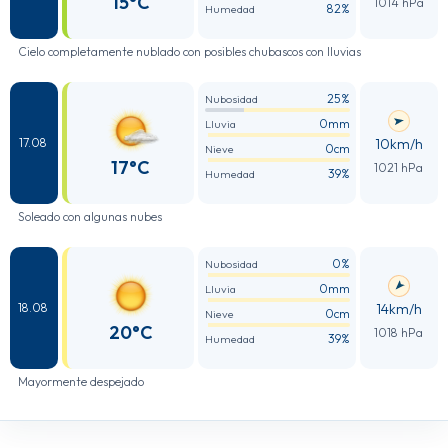
15°C
1014 hPa
82%
Humedad
Cielo completamente nublado con posibles chubascos con lluvias
25%
Nubosidad
0mm
Lluvia
10km/h
17.08
0cm
Nieve
17°C
1021 hPa
39%
Humedad
Soleado con algunas nubes
0%
Nubosidad
0mm
Lluvia
14km/h
18.08
0cm
Nieve
20°C
1018 hPa
39%
Humedad
Mayormente despejado