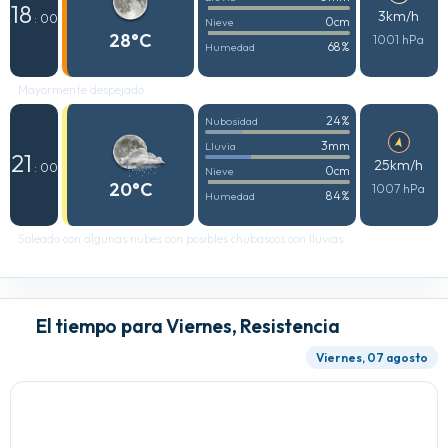
18
3km/h
: 00
0cm
Nieve
28°C
1001 hPa
68%
Humedad
Mayormente despejado
24%
Nubosidad
3mm
Lluvia
21
25km/h
: 00
0cm
Nieve
20°C
1007 hPa
84%
Humedad
Soleado con algunas nubes con posibles chubascos con lluvias
El tiempo para Viernes, Resistencia
Viernes, 07 agosto