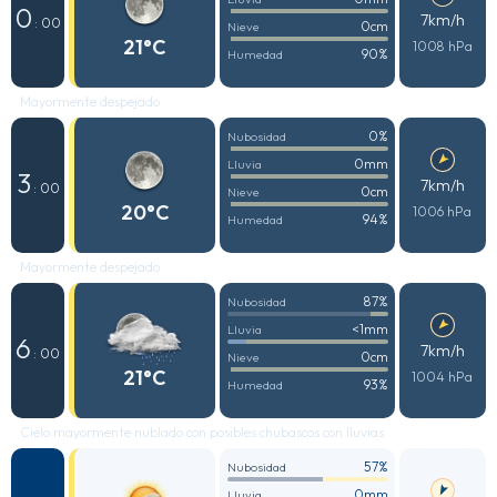
0
7km/h
: 00
0cm
Nieve
21°C
1008 hPa
90%
Humedad
Mayormente despejado
0%
Nubosidad
0mm
Lluvia
3
7km/h
: 00
0cm
Nieve
20°C
1006 hPa
94%
Humedad
Mayormente despejado
87%
Nubosidad
<1mm
Lluvia
6
7km/h
: 00
0cm
Nieve
21°C
1004 hPa
93%
Humedad
Cielo mayormente nublado con posibles chubascos con lluvias
57%
Nubosidad
0mm
Lluvia