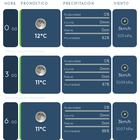
HORA
PRONÓSTICO
PRECIPITACIÓN
VIENTO
0%
Nubosidad
0mm
Lluvia
0
3km/h
: 00
0cm
Nieve
12°C
1011 hPa
82%
Humedad
Mayormente despejado
0%
Nubosidad
0mm
Lluvia
3
3km/h
: 00
0cm
Nieve
11°C
1009 hPa
87%
Humedad
Mayormente despejado
0%
Nubosidad
0mm
Lluvia
6
3km/h
: 00
0cm
Nieve
11°C
1007 hPa
88%
Humedad