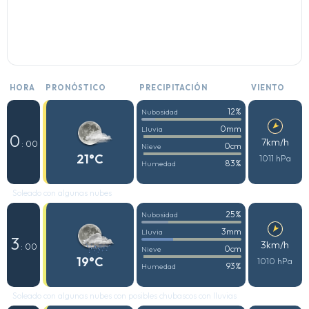
HORA
PRONÓSTICO
PRECIPITACIÓN
VIENTO
12%
Nubosidad
0mm
Lluvia
0
7km/h
: 00
0cm
Nieve
21°C
1011 hPa
83%
Humedad
Soleado con algunas nubes
25%
Nubosidad
3mm
Lluvia
3
3km/h
: 00
0cm
Nieve
19°C
1010 hPa
93%
Humedad
Soleado con algunas nubes con posibles chubascos con lluvias