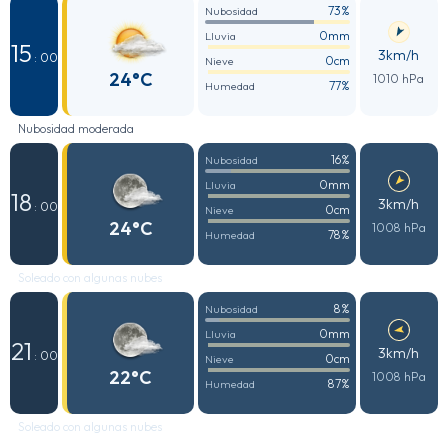
73%
Nubosidad
0mm
Lluvia
15
3km/h
: 00
0cm
Nieve
24°C
1010 hPa
77%
Humedad
Nubosidad moderada
16%
Nubosidad
0mm
Lluvia
18
3km/h
: 00
0cm
Nieve
24°C
1008 hPa
78%
Humedad
Soleado con algunas nubes
8%
Nubosidad
0mm
Lluvia
21
3km/h
: 00
0cm
Nieve
22°C
1008 hPa
87%
Humedad
Soleado con algunas nubes