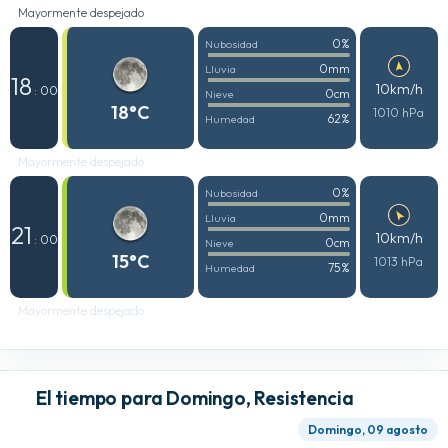
Mayormente despejado
0%
Nubosidad
0mm
Lluvia
18
10km/h
: 00
0cm
Nieve
18°C
1010 hPa
62%
Humedad
Mayormente despejado
0%
Nubosidad
0mm
Lluvia
21
10km/h
: 00
0cm
Nieve
15°C
1013 hPa
75%
Humedad
Mayormente despejado
El tiempo para Domingo, Resistencia
Domingo, 09 agosto