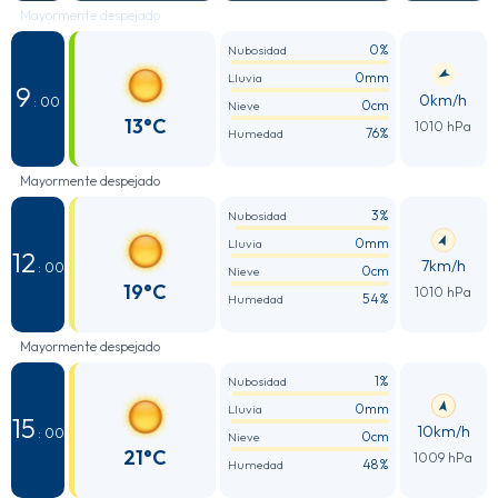
Mayormente despejado
0%
Nubosidad
0mm
Lluvia
9
0km/h
: 00
0cm
Nieve
13°C
1010 hPa
76%
Humedad
Mayormente despejado
3%
Nubosidad
0mm
Lluvia
12
7km/h
: 00
0cm
Nieve
19°C
1010 hPa
54%
Humedad
Mayormente despejado
1%
Nubosidad
0mm
Lluvia
15
10km/h
: 00
0cm
Nieve
21°C
1009 hPa
48%
Humedad