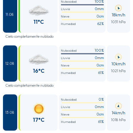
100%
Nubosidad
0mm
Lluvia
18km/h
11.08
0cm
Nieve
11°C
1031 hPa
62%
Humedad
Cielo completamente nublado
100%
Nubosidad
0mm
Lluvia
10km/h
12.08
0cm
Nieve
16°C
1021 hPa
61%
Humedad
Cielo completamente nublado
0%
Nubosidad
0mm
Lluvia
14km/h
13.08
0cm
Nieve
17°C
1018 hPa
61%
Humedad