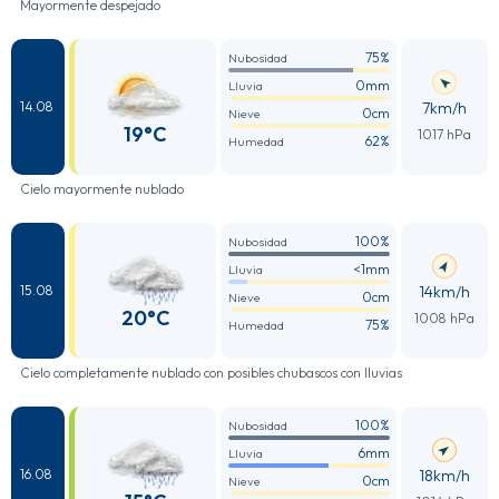
Mayormente despejado
75%
Nubosidad
0mm
Lluvia
7km/h
14.08
0cm
Nieve
19°C
1017 hPa
62%
Humedad
Cielo mayormente nublado
100%
Nubosidad
<1mm
Lluvia
14km/h
15.08
0cm
Nieve
20°C
1008 hPa
75%
Humedad
Cielo completamente nublado con posibles chubascos con lluvias
100%
Nubosidad
6mm
Lluvia
18km/h
16.08
0cm
Nieve