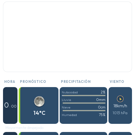
HORA
PRONÓSTICO
PRECIPITACIÓN
VIENTO
2%
Nubosidad
0mm
Lluvia
0
18km/h
: 00
0cm
Nieve
14°C
1013 hPa
75%
Humedad
Mayormente despejado