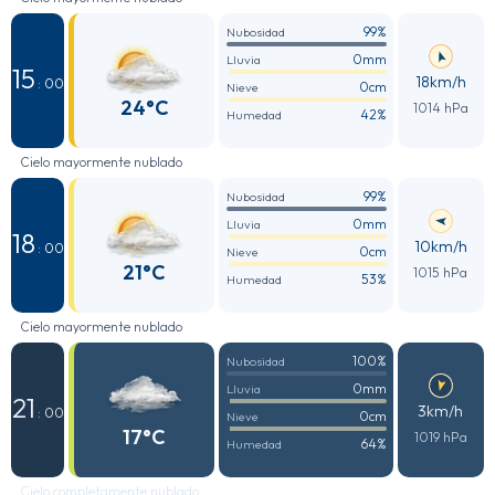
99%
Nubosidad
0mm
Lluvia
15
18km/h
: 00
0cm
Nieve
24°C
1014 hPa
42%
Humedad
Cielo mayormente nublado
99%
Nubosidad
0mm
Lluvia
18
10km/h
: 00
0cm
Nieve
21°C
1015 hPa
53%
Humedad
Cielo mayormente nublado
100%
Nubosidad
0mm
Lluvia
21
3km/h
: 00
0cm
Nieve
17°C
1019 hPa
64%
Humedad
Cielo completamente nublado