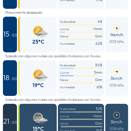
Humedad
Mayormente despejado
4%
Nubosidad
<1mm
Lluvia
15
14km/h
: 00
0cm
Nieve
25°C
1013 hPa
42%
Humedad
Soleado con algunas nubes con posibles chubascos con lluvias
30%
Nubosidad
3mm
Lluvia
18
3km/h
: 00
0cm
Nieve
19°C
1016 hPa
61%
Humedad
Soleado con algunas nubes con posibles chubascos con lluvias
32%
Nubosidad
<1mm
Lluvia
21
3km/h
: 00
0cm
Nieve
15°C
1019 hPa
74%
Humedad