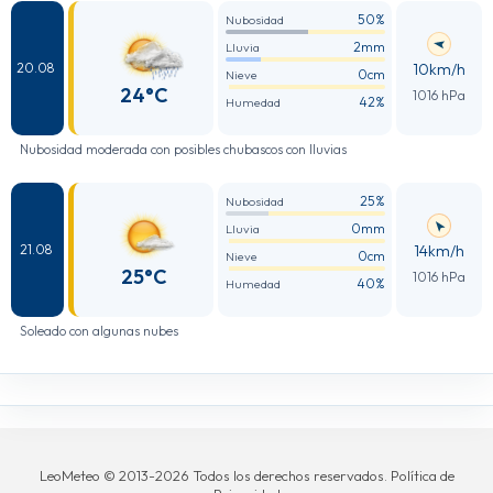
50%
Nubosidad
2mm
Lluvia
10km/h
20.08
0cm
Nieve
24°C
1016 hPa
42%
Humedad
Nubosidad moderada con posibles chubascos con lluvias
25%
Nubosidad
0mm
Lluvia
14km/h
21.08
0cm
Nieve
25°C
1016 hPa
40%
Humedad
Soleado con algunas nubes
LeoMeteo © 2013-2026 Todos los derechos reservados. Política de