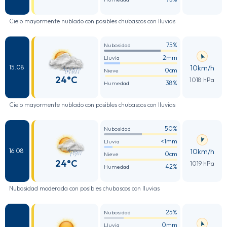
Cielo mayormente nublado con posibles chubascos con lluvias
75%
Nubosidad
2mm
Lluvia
10km/h
15.08
0cm
Nieve
24°C
1018 hPa
38%
Humedad
Cielo mayormente nublado con posibles chubascos con lluvias
50%
Nubosidad
<1mm
Lluvia
10km/h
16.08
0cm
Nieve
24°C
1019 hPa
42%
Humedad
Nubosidad moderada con posibles chubascos con lluvias
25%
Nubosidad
0mm
Lluvia