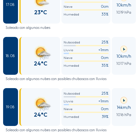
10km/h
17.08
0cm
Nieve
23°C
1019 hPa
33%
Humedad
Soleado con algunas nubes
25%
Nubosidad
<1mm
Lluvia
10km/h
18.08
0cm
Nieve
24°C
1017 hPa
35%
Humedad
Soleado con algunas nubes con posibles chubascos con lluvias
25%
Nubosidad
<1mm
Lluvia
14km/h
19.08
0cm
Nieve
24°C
1016 hPa
39%
Humedad
Soleado con algunas nubes con posibles chubascos con lluvias