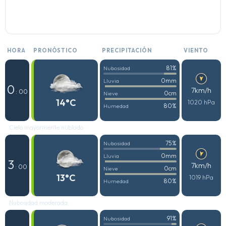
HORA
PRONÓSTICO
PRECIPITACIÓN
VIENTO
81%
Nubosidad
0mm
Lluvia
0
7km/h
: 00
0cm
Nieve
14°C
1020 hPa
80%
Humedad
Cielo mayormente nublado
75%
Nubosidad
0mm
Lluvia
3
7km/h
: 00
0cm
Nieve
13°C
1019 hPa
80%
Humedad
Nubosidad moderada
91%
Nubosidad