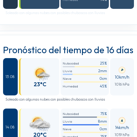
Soleado con algunas nubes con posibles chubascos con lluvias
Pronóstico del tiempo de 16 días
25%
Nubosidad
2mm
Lluvia
10km/h
13.08
0cm
Nieve
23°C
1016 hPa
45%
Humedad
Soleado con algunas nubes con posibles chubascos con lluvias
75%
Nubosidad
8mm
Lluvia
14km/h
14.08
0cm
Nieve
20°C
1019 hPa
75%
Humedad