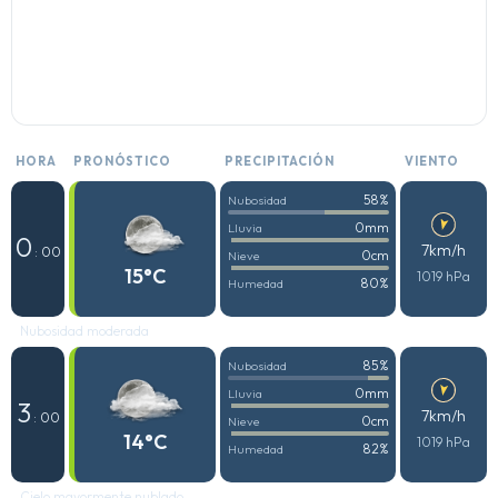
HORA
PRONÓSTICO
PRECIPITACIÓN
VIENTO
58%
Nubosidad
0mm
Lluvia
0
7km/h
: 00
0cm
Nieve
15°C
1019 hPa
80%
Humedad
Nubosidad moderada
85%
Nubosidad
0mm
Lluvia
3
7km/h
: 00
0cm
Nieve
14°C
1019 hPa
82%
Humedad
Cielo mayormente nublado