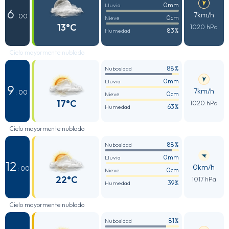
0mm
Lluvia
6
7km/h
: 00
0cm
Nieve
13°C
1020 hPa
83%
Humedad
Cielo mayormente nublado
88%
Nubosidad
0mm
Lluvia
9
7km/h
: 00
0cm
Nieve
17°C
1020 hPa
63%
Humedad
Cielo mayormente nublado
88%
Nubosidad
0mm
Lluvia
12
0km/h
: 00
0cm
Nieve
22°C
1017 hPa
39%
Humedad
Cielo mayormente nublado
81%
Nubosidad