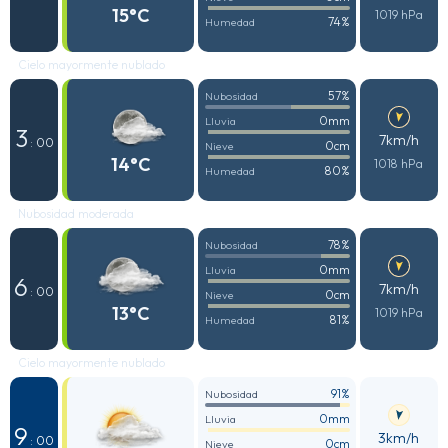
15°C
1019 hPa
74%
Humedad
Cielo mayormente nublado
57%
Nubosidad
0mm
Lluvia
3
7km/h
: 00
0cm
Nieve
14°C
1018 hPa
80%
Humedad
Nubosidad moderada
78%
Nubosidad
0mm
Lluvia
6
7km/h
: 00
0cm
Nieve
13°C
1019 hPa
81%
Humedad
Cielo mayormente nublado
91%
Nubosidad
0mm
Lluvia
9
3km/h
: 00
0cm
Nieve