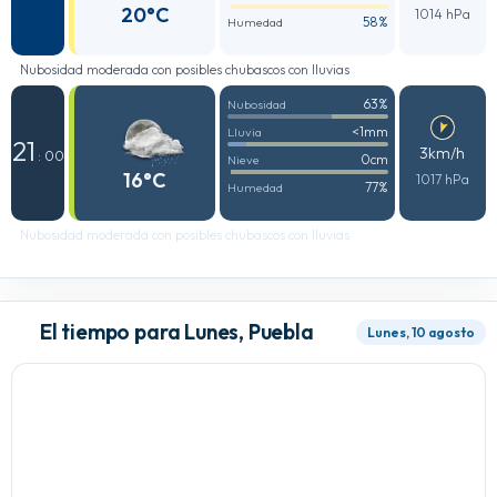
20°C
1014 hPa
58%
Humedad
Nubosidad moderada con posibles chubascos con lluvias
63%
Nubosidad
<1mm
Lluvia
21
3km/h
: 00
0cm
Nieve
16°C
1017 hPa
77%
Humedad
Nubosidad moderada con posibles chubascos con lluvias
El tiempo para Lunes, Puebla
Lunes, 10 agosto