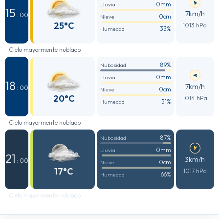
0mm
Lluvia
15
7km/h
: 00
0cm
Nieve
25°C
1013 hPa
33%
Humedad
Cielo mayormente nublado
89%
Nubosidad
0mm
Lluvia
18
7km/h
: 00
0cm
Nieve
20°C
1014 hPa
51%
Humedad
Cielo mayormente nublado
87%
Nubosidad
0mm
Lluvia
21
3km/h
: 00
0cm
Nieve
17°C
1017 hPa
66%
Humedad
Cielo mayormente nublado