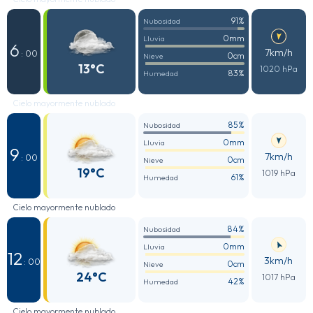
91%
Nubosidad
0mm
Lluvia
6
7km/h
: 00
0cm
Nieve
13°C
1020 hPa
83%
Humedad
Cielo mayormente nublado
85%
Nubosidad
0mm
Lluvia
9
7km/h
: 00
0cm
Nieve
19°C
1019 hPa
61%
Humedad
Cielo mayormente nublado
84%
Nubosidad
0mm
Lluvia
12
3km/h
: 00
0cm
Nieve
24°C
1017 hPa
42%
Humedad
Cielo mayormente nublado