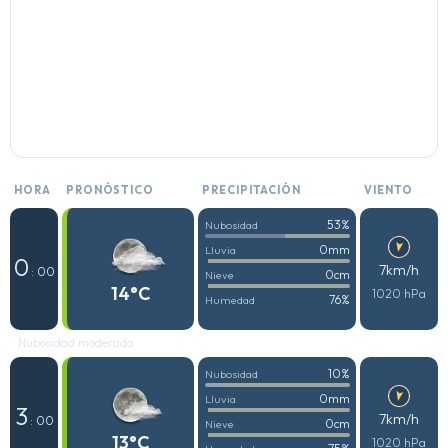
HORA
PRONÓSTICO
PRECIPITACIÓN
VIENTO
53%
Nubosidad
0mm
Lluvia
0
7km/h
: 00
0cm
Nieve
14°C
1020 hPa
76%
Humedad
Nubosidad moderada
10%
Nubosidad
0mm
Lluvia
3
7km/h
: 00
0cm
Nieve
13°C
1020 hPa