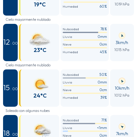
19°C
1019 hPa
60%
Humedad
Cielo mayormente nublado
78%
Nubosidad
0mm
Lluvia
12
3km/h
: 00
0cm
Nieve
23°C
1015 hPa
45%
Humedad
Cielo mayormente nublado
50%
Nubosidad
0mm
Lluvia
15
10km/h
: 00
0cm
Nieve
24°C
1012 hPa
39%
Humedad
Soleado con algunas nubes
71%
Nubosidad
<1mm
Lluvia
18
7km/h
: 00
0cm
Nieve