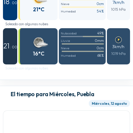
18
7km/h
: 00
0cm
Nieve
21°C
1015 hPa
54%
Humedad
Soleado con algunas nubes
49%
Nubosidad
0mm
Lluvia
21
3km/h
: 00
0cm
Nieve
16°C
1019 hPa
68%
Humedad
Soleado con algunas nubes
El tiempo para Miércoles, Puebla
Miércoles, 12 agosto