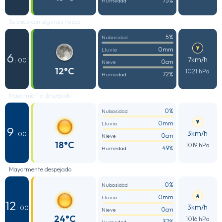
75%
Humedad
Soleado con algunas nubes
5%
Nubosidad
0mm
Lluvia
6
7km/h
: 00
0cm
Nieve
12°C
1021 hPa
72%
Humedad
Mayormente despejado
0%
Nubosidad
0mm
Lluvia
9
3km/h
: 00
0cm
Nieve
18°C
1019 hPa
49%
Humedad
Mayormente despejado
0%
Nubosidad
0mm
Lluvia
12
3km/h
: 00
0cm
Nieve
24°C
1016 hPa
37%