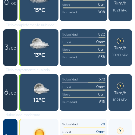
0
7km/h
: 00
0cm
Nieve
15°C
1021 hPa
80%
Humedad
Cielo completamente nublado
82%
Nubosidad
0mm
Lluvia
3
7km/h
: 00
0cm
Nieve
13°C
1020 hPa
83%
Humedad
Cielo mayormente nublado
57%
Nubosidad
0mm
Lluvia
6
7km/h
: 00
0cm
Nieve
12°C
1021 hPa
81%
Humedad
Nubosidad moderada
2%
Nubosidad
0mm
Lluvia