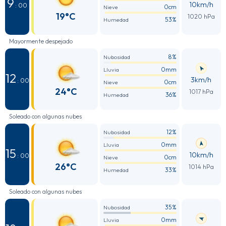
9
10km/h
: 00
0cm
Nieve
19°C
1020 hPa
53%
Humedad
Mayormente despejado
8%
Nubosidad
0mm
Lluvia
12
3km/h
: 00
0cm
Nieve
24°C
1017 hPa
36%
Humedad
Soleado con algunas nubes
12%
Nubosidad
0mm
Lluvia
15
10km/h
: 00
0cm
Nieve
26°C
1014 hPa
33%
Humedad
Soleado con algunas nubes
35%
Nubosidad
0mm
Lluvia