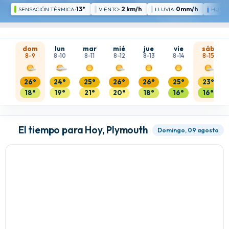
13°
2 km/h
0mm/h
SENSACIÓN TÉRMICA:
VIENTO:
LLUVIA:
HUME
dom
lun
mar
mié
jue
vie
sáb
8-9
8-10
8-11
8-12
8-13
8-14
8-15
26°
24°
25°
26°
26°
25°
23°
18°
19°
21°
20°
18°
16°
16°
El tiempo para Hoy, Plymouth
Domingo, 09 agosto