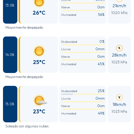
21km/h
13.08
0cm
Nieve
26°C
1020 hPa
56%
Humedad
Mayormente despejado
0%
Nubosidad
0mm
Lluvia
28km/h
14.08
0cm
Nieve
25°C
1023 hPa
45%
Humedad
Mayormente despejado
25%
Nubosidad
0mm
Lluvia
18km/h
15.08
0cm
Nieve
23°C
1023 hPa
49%
Humedad
Soleado con algunas nubes