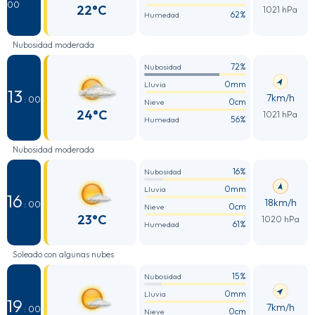
00
22°C
1021 hPa
62%
Humedad
Nubosidad moderada
72%
Nubosidad
0mm
Lluvia
13
7km/h
: 00
0cm
Nieve
24°C
1021 hPa
56%
Humedad
Nubosidad moderada
16%
Nubosidad
0mm
Lluvia
16
18km/h
: 00
0cm
Nieve
23°C
1020 hPa
61%
Humedad
Soleado con algunas nubes
15%
Nubosidad
0mm
Lluvia
19
7km/h
: 00
0cm
Nieve