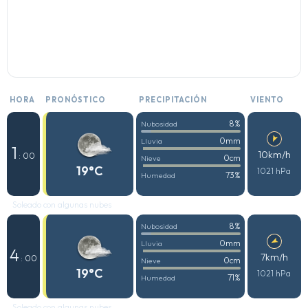
HORA
PRONÓSTICO
PRECIPITACIÓN
VIENTO
8%
Nubosidad
0mm
Lluvia
1
10km/h
: 00
0cm
Nieve
19°C
1021 hPa
73%
Humedad
Soleado con algunas nubes
8%
Nubosidad
0mm
Lluvia
4
7km/h
: 00
0cm
Nieve
19°C
1021 hPa
71%
Humedad
Soleado con algunas nubes