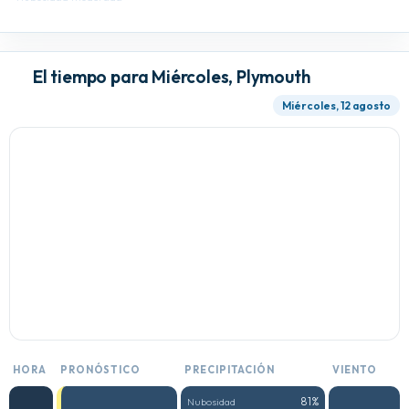
El tiempo para Miércoles, Plymouth
Miércoles, 12 agosto
HORA
PRONÓSTICO
PRECIPITACIÓN
VIENTO
81%
Nubosidad