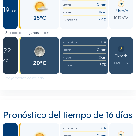
0mm
Lluvia
19
14km/h
: 00
0cm
Nieve
25°C
1019 hPa
44%
Humedad
Soleado con algunas nubes
0%
Nubosidad
22
0mm
Lluvia
:
0km/h
0cm
Nieve
00
20°C
1020 hPa
57%
Humedad
Mayormente despejado
Pronóstico del tiempo de 16 días
0%
Nubosidad
0mm
Lluvia