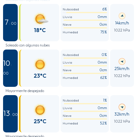
6%
Nubosidad
0mm
Lluvia
7
14km/h
: 00
0cm
Nieve
18°C
1022 hPa
75%
Humedad
Soleado con algunas nubes
0%
Nubosidad
10
0mm
Lluvia
:
25km/h
0cm
Nieve
00
23°C
1022 hPa
62%
Humedad
Mayormente despejado
1%
Nubosidad
0mm
Lluvia
13
32km/h
: 00
0cm
Nieve
25°C
1022 hPa
52%
Humedad
Mayormente despejado