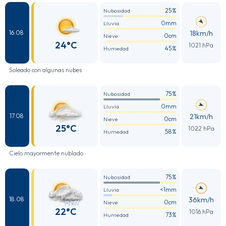
25%
Nubosidad
0mm
Lluvia
18km/h
16.08
0cm
Nieve
24°C
1021 hPa
45%
Humedad
Soleado con algunas nubes
75%
Nubosidad
0mm
Lluvia
21km/h
17.08
0cm
Nieve
25°C
1022 hPa
58%
Humedad
Cielo mayormente nublado
75%
Nubosidad
<1mm
Lluvia
36km/h
18.08
0cm
Nieve
22°C
1016 hPa
73%
Humedad