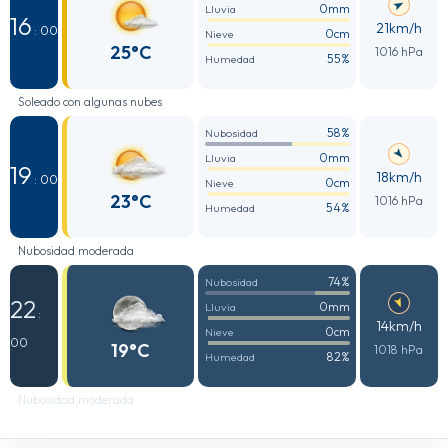
0mm
Lluvia
16
21km/h
: 00
0cm
Nieve
25°C
1016 hPa
55%
Humedad
Soleado con algunas nubes
58%
Nubosidad
0mm
Lluvia
19
18km/h
: 00
0cm
Nieve
23°C
1016 hPa
54%
Humedad
Nubosidad moderada
74%
Nubosidad
22
0mm
Lluvia
:
14km/h
0cm
Nieve
00
19°C
1018 hPa
82%
Humedad
Nubosidad moderada