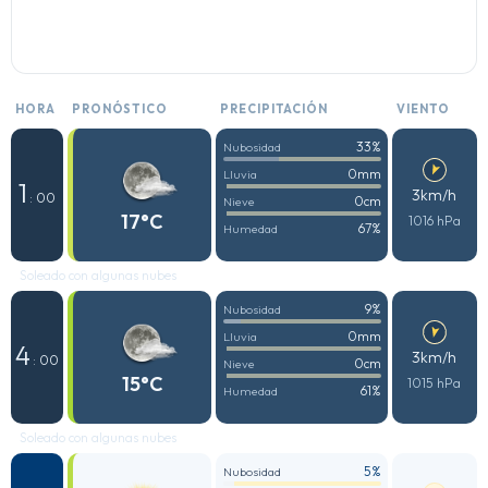
HORA
PRONÓSTICO
PRECIPITACIÓN
VIENTO
33%
Nubosidad
0mm
Lluvia
1
3km/h
: 00
0cm
Nieve
17°C
1016 hPa
67%
Humedad
Soleado con algunas nubes
9%
Nubosidad
0mm
Lluvia
4
3km/h
: 00
0cm
Nieve
15°C
1015 hPa
61%
Humedad
Soleado con algunas nubes
5%
Nubosidad