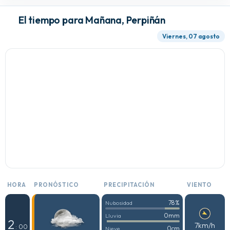
El tiempo para Mañana, Perpiñán
Viernes, 07 agosto
HORA
PRONÓSTICO
PRECIPITACIÓN
VIENTO
78%
Nubosidad
0mm
Lluvia
2
7km/h
: 00
0cm
Nieve