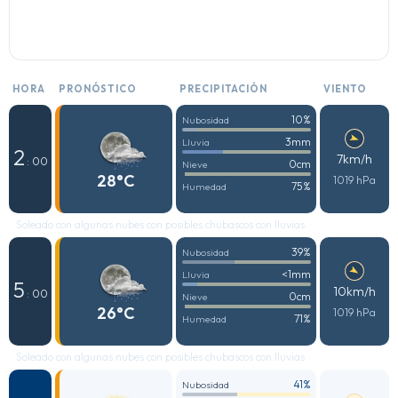
HORA
PRONÓSTICO
PRECIPITACIÓN
VIENTO
10%
Nubosidad
3mm
Lluvia
2
7km/h
: 00
0cm
Nieve
28°C
1019 hPa
75%
Humedad
Soleado con algunas nubes con posibles chubascos con lluvias
39%
Nubosidad
<1mm
Lluvia
5
10km/h
: 00
0cm
Nieve
26°C
1019 hPa
71%
Humedad
Soleado con algunas nubes con posibles chubascos con lluvias
41%
Nubosidad