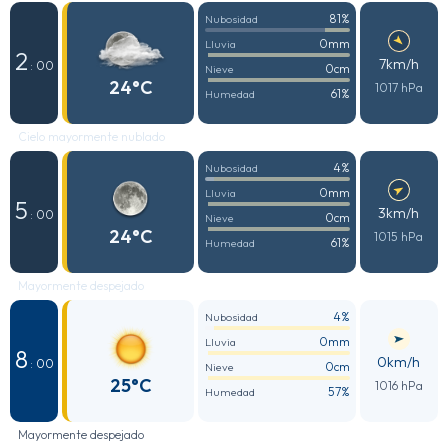
81%
Nubosidad
0mm
Lluvia
2
7km/h
: 00
0cm
Nieve
24°C
1017 hPa
61%
Humedad
Cielo mayormente nublado
4%
Nubosidad
0mm
Lluvia
5
3km/h
: 00
0cm
Nieve
24°C
1015 hPa
61%
Humedad
Mayormente despejado
4%
Nubosidad
0mm
Lluvia
8
0km/h
: 00
0cm
Nieve
25°C
1016 hPa
57%
Humedad
Mayormente despejado