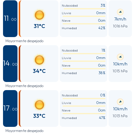
3%
Nubosidad
0mm
Lluvia
11
7km/h
: 00
0cm
Nieve
31°C
1016 hPa
42%
Humedad
Mayormente despejado
1%
Nubosidad
0mm
Lluvia
14
10km/h
: 00
0cm
Nieve
34°C
1015 hPa
38%
Humedad
Mayormente despejado
0%
Nubosidad
0mm
Lluvia
17
10km/h
: 00
0cm
Nieve
33°C
1013 hPa
47%
Humedad
Mayormente despejado