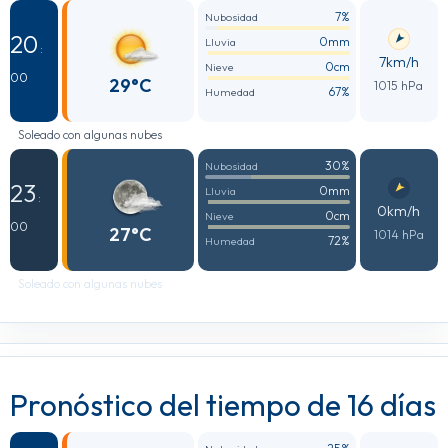
7%
Nubosidad
20
0mm
Lluvia
:
7km/h
0cm
Nieve
00
29°C
1015 hPa
67%
Humedad
Soleado con algunas nubes
30%
Nubosidad
23
0mm
Lluvia
:
0km/h
0cm
Nieve
00
27°C
1014 hPa
72%
Humedad
Soleado con algunas nubes
Pronóstico del tiempo de 16 días