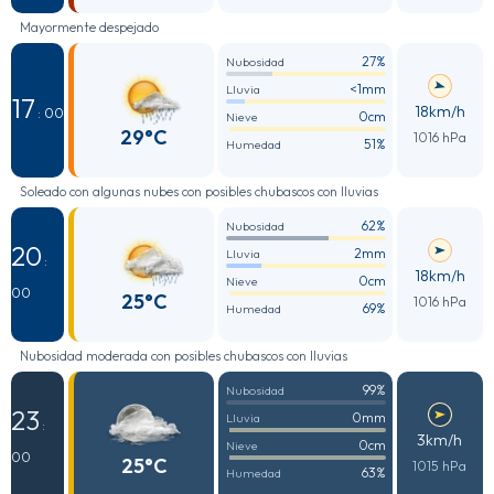
Mayormente despejado
27%
Nubosidad
<1mm
Lluvia
17
18km/h
: 00
0cm
Nieve
29°C
1016 hPa
51%
Humedad
Soleado con algunas nubes con posibles chubascos con lluvias
62%
Nubosidad
20
2mm
Lluvia
:
18km/h
0cm
Nieve
00
25°C
1016 hPa
69%
Humedad
Nubosidad moderada con posibles chubascos con lluvias
99%
Nubosidad
23
0mm
Lluvia
:
3km/h
0cm
Nieve
00
25°C
1015 hPa
63%
Humedad