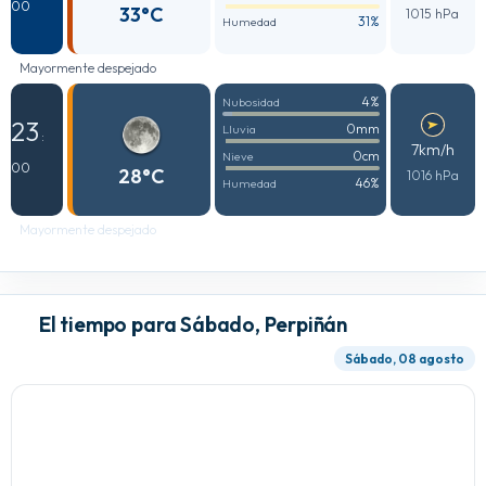
00
33°C
1015 hPa
31%
Humedad
Mayormente despejado
4%
Nubosidad
23
0mm
Lluvia
:
7km/h
0cm
Nieve
00
28°C
1016 hPa
46%
Humedad
Mayormente despejado
El tiempo para Sábado, Perpiñán
Sábado, 08 agosto