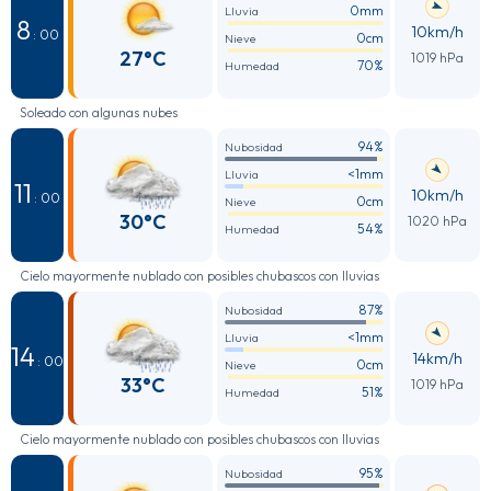
0mm
Lluvia
8
10km/h
: 00
0cm
Nieve
27°C
1019 hPa
70%
Humedad
Soleado con algunas nubes
94%
Nubosidad
<1mm
Lluvia
11
10km/h
: 00
0cm
Nieve
30°C
1020 hPa
54%
Humedad
Cielo mayormente nublado con posibles chubascos con lluvias
87%
Nubosidad
<1mm
Lluvia
14
14km/h
: 00
0cm
Nieve
33°C
1019 hPa
51%
Humedad
Cielo mayormente nublado con posibles chubascos con lluvias
95%
Nubosidad