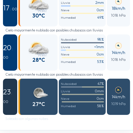
2mm
Lluvia
17
18km/h
: 00
0cm
Nieve
30°C
1018 hPa
49%
Humedad
Cielo mayormente nublado con posibles chubascos con lluvias
98%
Nubosidad
20
<1mm
Lluvia
:
14km/h
0cm
Nieve
00
28°C
1018 hPa
53%
Humedad
Cielo mayormente nublado con posibles chubascos con lluvias
47%
Nubosidad
23
0mm
Lluvia
:
14km/h
0cm
Nieve
00
27°C
1019 hPa
58%
Humedad
Soleado con algunas nubes