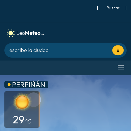
|
Buscar
|
Usa tu 
PERPIÑÁN
29
°C