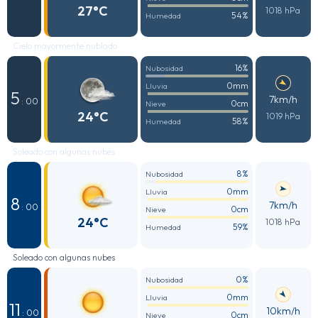
27°C
1018 hPa
54%
Humedad
Cielo mayormente nublado
16%
Nubosidad
0mm
Lluvia
5
7km/h
: 00
0cm
Nieve
24°C
1019 hPa
58%
Humedad
Soleado con algunas nubes
8%
Nubosidad
0mm
Lluvia
8
7km/h
: 00
0cm
Nieve
24°C
1018 hPa
59%
Humedad
Soleado con algunas nubes
0%
Nubosidad
0mm
Lluvia
11
10km/h
: 00
0cm
Nieve