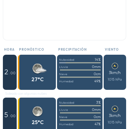
HORA
PRONÓSTICO
PRECIPITACIÓN
VIENTO
14%
Nubosidad
0mm
Lluvia
2
3km/h
: 00
0cm
Nieve
27°C
1015 hPa
49%
Humedad
Soleado con algunas nubes
3%
Nubosidad
0mm
Lluvia
5
3km/h
: 00
0cm
Nieve
25°C
1015 hPa
47%
Humedad