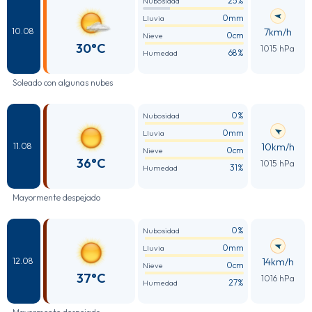
25%
Nubosidad
0mm
Lluvia
7km/h
10.08
0cm
Nieve
30°C
1015 hPa
68%
Humedad
Soleado con algunas nubes
0%
Nubosidad
0mm
Lluvia
10km/h
11.08
0cm
Nieve
36°C
1015 hPa
31%
Humedad
Mayormente despejado
0%
Nubosidad
0mm
Lluvia
14km/h
12.08
0cm
Nieve
37°C
1016 hPa
27%
Humedad