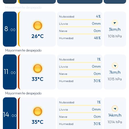
Mayormente despejado
4%
Nubosidad
0mm
Lluvia
8
3km/h
: 00
0cm
Nieve
26°C
1016 hPa
48%
Humedad
Mayormente despejado
1%
Nubosidad
0mm
Lluvia
11
7km/h
: 00
0cm
Nieve
33°C
1015 hPa
30%
Humedad
Mayormente despejado
1%
Nubosidad
0mm
Lluvia
14
14km/h
: 00
0cm
Nieve
35°C
1014 hPa
30%
Humedad