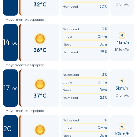
32°C
1018 hPa
30%
Humedad
Mayormente despejado
0%
Nubosidad
0mm
Lluvia
14
14km/h
: 00
0cm
Nieve
36°C
1016 hPa
25%
Humedad
Mayormente despejado
3%
Nubosidad
0mm
Lluvia
17
3km/h
: 00
0cm
Nieve
37°C
1015 hPa
23%
Humedad
Mayormente despejado
1%
Nubosidad
20
0mm
Lluvia
:
10km/h
0cm
Nieve