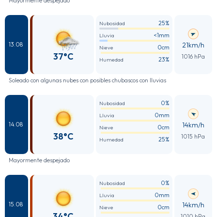
Mayormente despejado
25%
Nubosidad
<1mm
Lluvia
21km/h
13.08
0cm
Nieve
37°C
1016 hPa
23%
Humedad
Soleado con algunas nubes con posibles chubascos con lluvias
0%
Nubosidad
0mm
Lluvia
14km/h
14.08
0cm
Nieve
38°C
1015 hPa
25%
Humedad
Mayormente despejado
0%
Nubosidad
0mm
Lluvia
14km/h
15.08
0cm
Nieve
34°C
1010 hPa