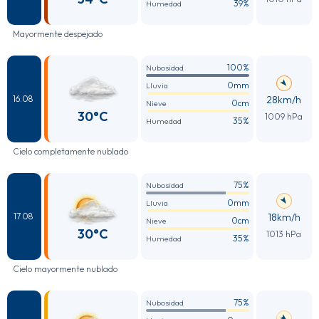
39%
Humedad
Mayormente despejado
100%
Nubosidad
0mm
Lluvia
28km/h
16.08
0cm
Nieve
30°C
1009 hPa
35%
Humedad
Cielo completamente nublado
75%
Nubosidad
0mm
Lluvia
18km/h
17.08
0cm
Nieve
30°C
1013 hPa
35%
Humedad
Cielo mayormente nublado
75%
Nubosidad