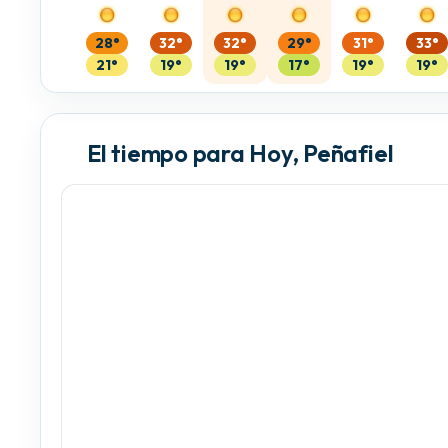
28°
32°
32°
29°
31°
33°
21°
19°
19°
17°
19°
19°
El tiempo para Hoy, Peñafiel