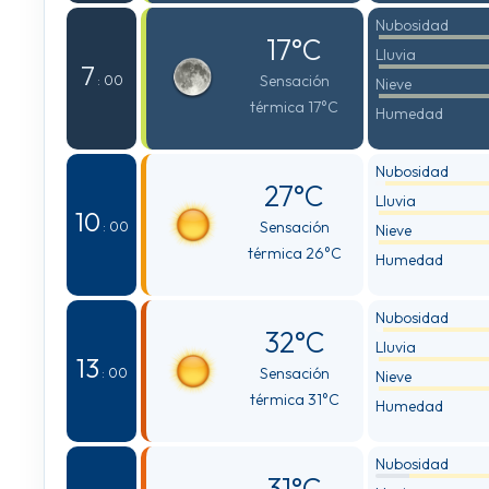
Nubosidad
17°C
Lluvia
7
Sensación
: 00
Nieve
térmica 17°C
Humedad
Nubosidad
27°C
Lluvia
10
Sensación
: 00
Nieve
térmica 26°C
Humedad
Nubosidad
32°C
Lluvia
13
Sensación
: 00
Nieve
térmica 31°C
Humedad
Nubosidad
31°C