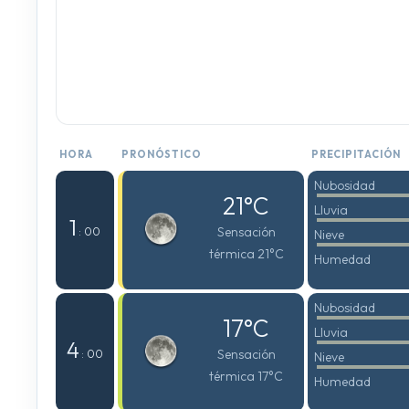
HORA
PRONÓSTICO
PRECIPITACIÓN
Nubosidad
21°C
Lluvia
1
Sensación
: 00
Nieve
térmica 21°C
Humedad
Nubosidad
17°C
Lluvia
4
Sensación
: 00
Nieve
térmica 17°C
Humedad