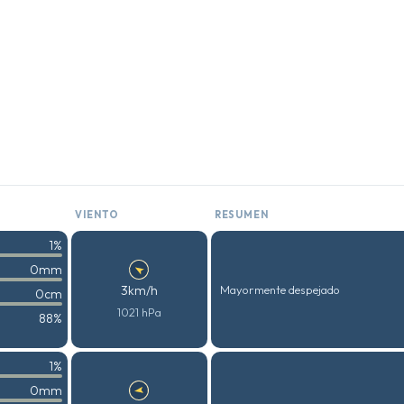
VIENTO
RESUMEN
1%
0mm
3km/h
Mayormente despejado
0cm
1021 hPa
88%
1%
0mm