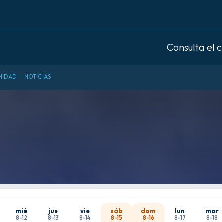
Consulta el 
NIDAD
NOTICIAS
mié
jue
vie
sáb
dom
lun
mar
8-12
8-13
8-14
8-15
8-16
8-17
8-18