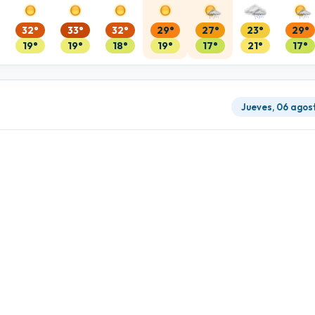
32°
33°
32°
29°
27°
23°
29°
19°
19°
18°
19°
17°
21°
17°
Jueves, 06 agos