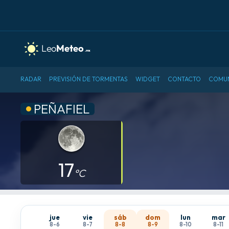
RADAR
PREVISIÓN DE TORMENTAS
WIDGET
CONTACTO
COMU
PEÑAFIEL
17
°C
jue
vie
sáb
dom
lun
mar
8-6
8-7
8-8
8-9
8-10
8-11