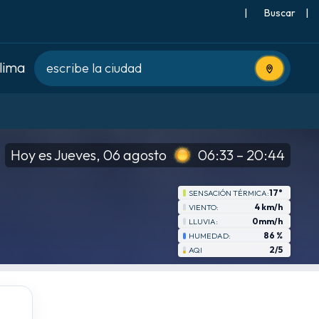
|
Buscar
|
clima
Usa tu ubic
Hoy es Jueves, 06 agosto
06:33 – 20:44
17°
SENSACIÓN TÉRMICA:
4 km/h
VIENTO:
0mm/h
LLUVIA:
86 %
HUMEDAD:
2/5
AQI