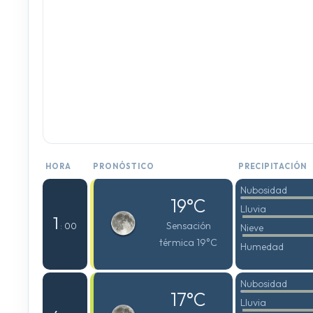
HORA
PRONÓSTICO
PRECIPITACIÓN
Nubosidad
19°C
Lluvia
1
Sensación
: 00
Nieve
térmica 19°C
Humedad
Nubosidad
17°C
Lluvia