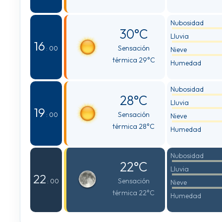
Nubosidad
30°C
Lluvia
16
Sensación
: 00
Nieve
térmica 29°C
Humedad
Nubosidad
28°C
Lluvia
19
Sensación
: 00
Nieve
térmica 28°C
Humedad
Nubosidad
22°C
Lluvia
22
Sensación
: 00
Nieve
térmica 22°C
Humedad