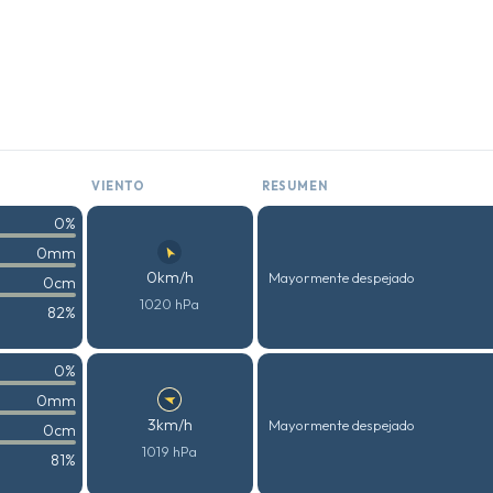
VIENTO
RESUMEN
0%
0mm
0km/h
Mayormente despejado
0cm
1020 hPa
82%
0%
0mm
3km/h
Mayormente despejado
0cm
1019 hPa
81%