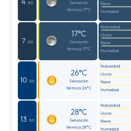
4
Sensación
: 00
Nieve
térmica 17°C
Humedad
Nubosidad
17°C
Lluvia
7
Sensación
: 00
Nieve
térmica 17°C
Humedad
Nubosidad
26°C
Lluvia
10
Sensación
: 00
Nieve
térmica 26°C
Humedad
Nubosidad
28°C
Lluvia
13
Sensación
: 00
Nieve
térmica 28°C
Humedad