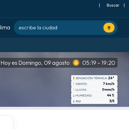
|
Buscar
|
clima
Usa tu ubic
Hoy es Domingo, 09 agosto
05:19 – 19:20
26°
SENSACIÓN TÉRMICA:
7 km/h
VIENTO:
0mm/h
LLUVIA:
44 %
HUMEDAD:
3/5
AQI