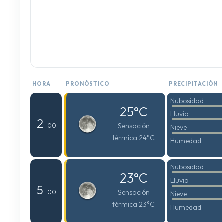
HORA
PRONÓSTICO
PRECIPITACIÓN
Nubosidad
25°C
Lluvia
2
Sensación
: 00
Nieve
térmica 24°C
Humedad
Nubosidad
23°C
Lluvia
5
Sensación
: 00
Nieve
térmica 23°C
Humedad