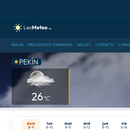
RADAR
PREVISIÓN DE TORMENTAS
WIDGET
CONTACTO
COMU
PEKÍN
26
°C
dom
lun
mar
mié
jue
vie
8-9
8-10
8-11
8-12
8-13
8-14