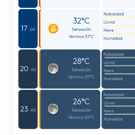
Nubosidad
32°C
Lluvia
17
Sensación
: 00
Nieve
térmica 31°C
Humedad
Nubosidad
28°C
Lluvia
20
Sensación
: 00
Nieve
térmica 29°C
Humedad
Nubosidad
26°C
Lluvia
23
Sensación
: 00
Nieve
térmica 26°C
Humedad