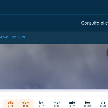
Consulta el 
NIDAD
NOTICIAS
sáb
dom
lun
mar
mié
jue
vie
8-15
8-16
8-17
8-18
8-19
8-20
8-21