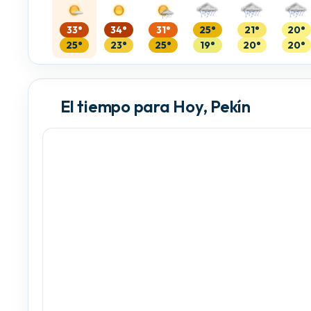
33°
34°
31°
25°
21°
20°
25°
23°
25°
19°
20°
20°
El tiempo para Hoy, Pekín