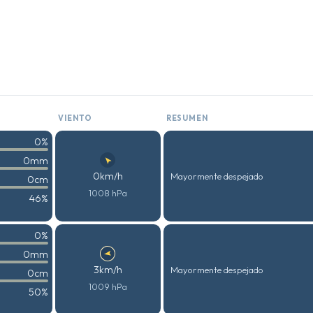
VIENTO
RESUMEN
0%
0mm
0km/h
Mayormente despejado
0cm
1008 hPa
46%
0%
0mm
3km/h
Mayormente despejado
0cm
1009 hPa
50%