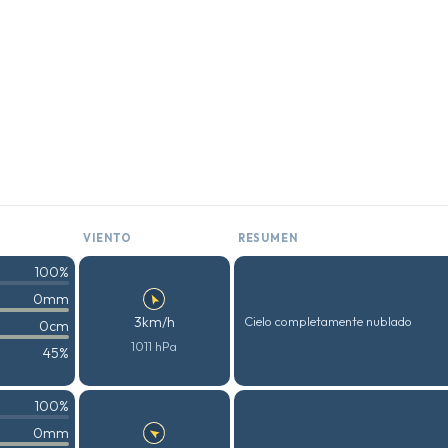
VIENTO
RESUMEN
100%
0mm
3km/h
Cielo completamente nublado
0cm
1011 hPa
45%
100%
0mm