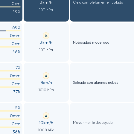
3km/h
Cielo completamente nublado
0cm
1011 hPa
49%
69%
0mm
3km/h
Nubosidad moderada
0cm
1011 hPa
46%
7%
0mm
7km/h
Soleado con algunas nubes
0cm
1010 hPa
37%
5%
0mm
10km/h
Mayormente despejado
0cm
1008 hPa
36%