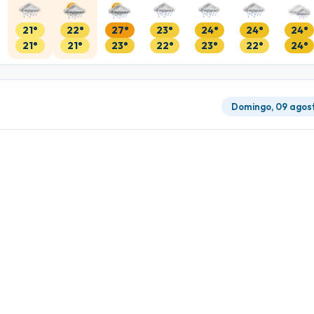
21°
22°
27°
23°
24°
24°
24°
21°
21°
23°
22°
23°
22°
24°
Domingo, 09 agos