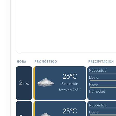
HORA
PRONÓSTICO
PRECIPITACIÓN
Nubosidad
26°C
Lluvia
2
Sensación
: 00
Nieve
térmica 26°C
Humedad
Nubosidad
25°C
Lluvia