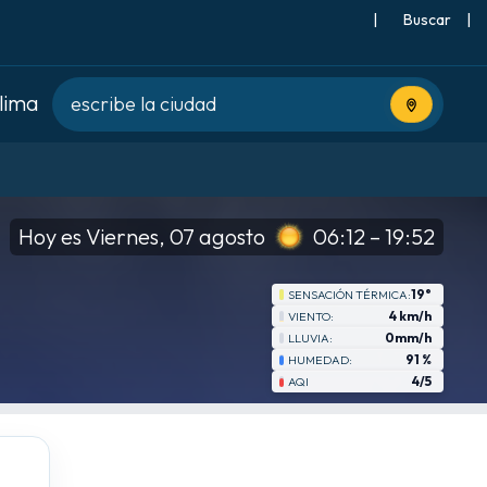
|
Buscar
|
clima
Usa tu ubic
Hoy es Viernes, 07 agosto
06:12 – 19:52
19°
SENSACIÓN TÉRMICA:
4 km/h
VIENTO:
0mm/h
LLUVIA:
91 %
HUMEDAD:
4/5
AQI
jue
8-20