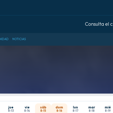
Consulta el 
NIDAD
NOTICIAS
jue
vie
sáb
dom
lun
mar
mié
8-13
8-14
8-15
8-16
8-17
8-18
8-19