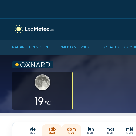
RADAR
PREVISIÓN DE TORMENTAS
WIDGET
CONTACTO
COMU
OXNARD
19
°C
vie
sáb
dom
lun
mar
mié
8-7
8-8
8-9
8-10
8-11
8-12