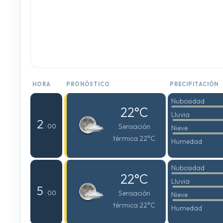
HORA
PRONÓSTICO
PRECIPITACIÓN
Nubosidad
22°C
Lluvia
2
Sensación
: 00
Nieve
térmica 22°C
Humedad
Nubosidad
22°C
Lluvia
5
Sensación
: 00
Nieve
térmica 22°C
Humedad