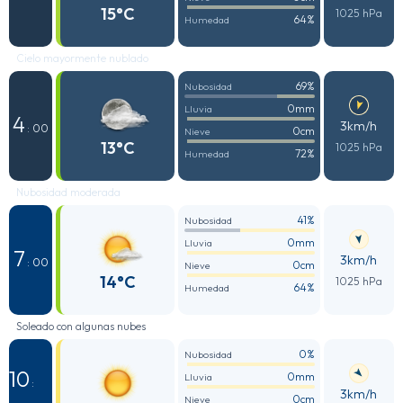
15°C
1025 hPa
64%
Humedad
Cielo mayormente nublado
69%
Nubosidad
0mm
Lluvia
4
3km/h
: 00
0cm
Nieve
13°C
1025 hPa
72%
Humedad
Nubosidad moderada
41%
Nubosidad
0mm
Lluvia
7
3km/h
: 00
0cm
Nieve
14°C
1025 hPa
64%
Humedad
Soleado con algunas nubes
0%
Nubosidad
10
0mm
Lluvia
:
3km/h
0cm
Nieve