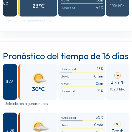
0cm
Nieve
00
23°C
1018 hPa
44%
Humedad
Cielo completamente nublado
Pronóstico del tiempo de 16 días
25%
Nubosidad
0mm
Lluvia
21km/h
11.08
0cm
Nieve
30°C
1020 hPa
31%
Humedad
Soleado con algunas nubes
50%
Nubosidad
0mm
Lluvia
7km/h
12.08