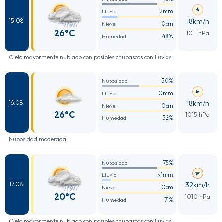
2mm
Lluvia
18km/h
15.08
0cm
Nieve
26°C
1011 hPa
48%
Humedad
Cielo mayormente nublado con posibles chubascos con lluvias
50%
Nubosidad
0mm
Lluvia
18km/h
16.08
0cm
Nieve
26°C
1015 hPa
32%
Humedad
Nubosidad moderada
75%
Nubosidad
<1mm
Lluvia
32km/h
17.08
0cm
Nieve
20°C
1010 hPa
71%
Humedad
Cielo mayormente nublado con posibles chubascos con lluvias