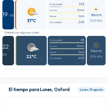
32%
Nubosidad
0mm
Lluvia
19
18km/h
: 00
0cm
Nieve
31°C
1012 hPa
20%
Humedad
Soleado con algunas nubes
6%
Nubosidad
22
0mm
Lluvia
:
10km/h
0cm
Nieve
00
22°C
1014 hPa
40%
Humedad
Soleado con algunas nubes
El tiempo para Lunes, Oxford
Lunes, 10 agosto