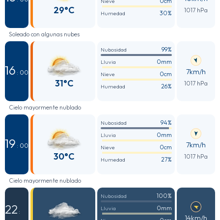
0cm
Nieve
29°C
1017 hPa
30%
Humedad
Soleado con algunas nubes
99%
Nubosidad
0mm
Lluvia
16
7km/h
: 00
0cm
Nieve
31°C
1017 hPa
26%
Humedad
Cielo mayormente nublado
94%
Nubosidad
0mm
Lluvia
19
7km/h
: 00
0cm
Nieve
30°C
1017 hPa
27%
Humedad
Cielo mayormente nublado
100%
Nubosidad
22
0mm
Lluvia
:
14km/h