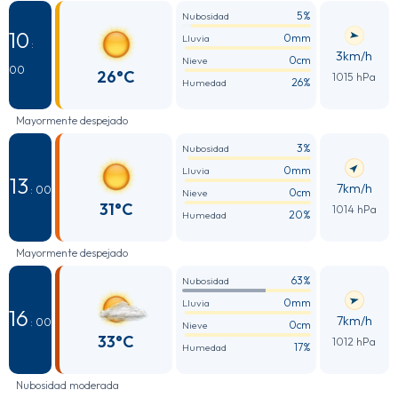
5%
Nubosidad
10
0mm
Lluvia
:
3km/h
0cm
Nieve
00
26°C
1015 hPa
26%
Humedad
Mayormente despejado
3%
Nubosidad
0mm
Lluvia
13
7km/h
: 00
0cm
Nieve
31°C
1014 hPa
20%
Humedad
Mayormente despejado
63%
Nubosidad
0mm
Lluvia
16
7km/h
: 00
0cm
Nieve
33°C
1012 hPa
17%
Humedad
Nubosidad moderada