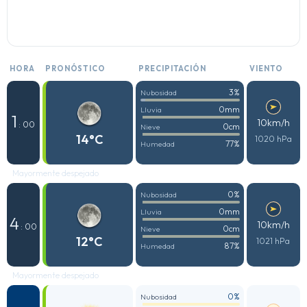
HORA
PRONÓSTICO
PRECIPITACIÓN
VIENTO
3%
Nubosidad
0mm
Lluvia
1
10km/h
: 00
0cm
Nieve
14°C
1020 hPa
77%
Humedad
Mayormente despejado
0%
Nubosidad
0mm
Lluvia
4
10km/h
: 00
0cm
Nieve
12°C
1021 hPa
87%
Humedad
Mayormente despejado
0%
Nubosidad