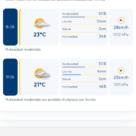
50%
Nubosidad
0mm
Lluvia
28km/h
18.08
0cm
Nieve
23°C
1012 hPa
34%
Humedad
Nubosidad moderada
50%
Nubosidad
4mm
Lluvia
25km/h
19.08
0cm
Nieve
21°C
1011 hPa
48%
Humedad
Nubosidad moderada con posibles chubascos con lluvias