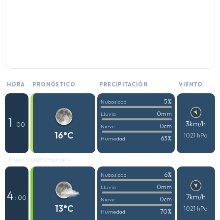
HORA
PRONÓSTICO
PRECIPITACIÓN
VIENTO
5%
Nubosidad
0mm
Lluvia
1
3km/h
: 00
0cm
Nieve
16°C
1021 hPa
63%
Humedad
Mayormente despejado
6%
Nubosidad
0mm
Lluvia
4
7km/h
: 00
0cm
Nieve
13°C
1021 hPa
70%
Humedad