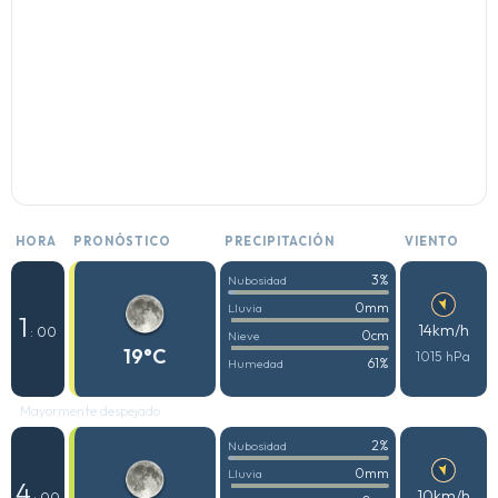
HORA
PRONÓSTICO
PRECIPITACIÓN
VIENTO
3%
Nubosidad
0mm
Lluvia
1
14km/h
: 00
0cm
Nieve
19°C
1015 hPa
61%
Humedad
Mayormente despejado
2%
Nubosidad
0mm
Lluvia
4
10km/h
: 00