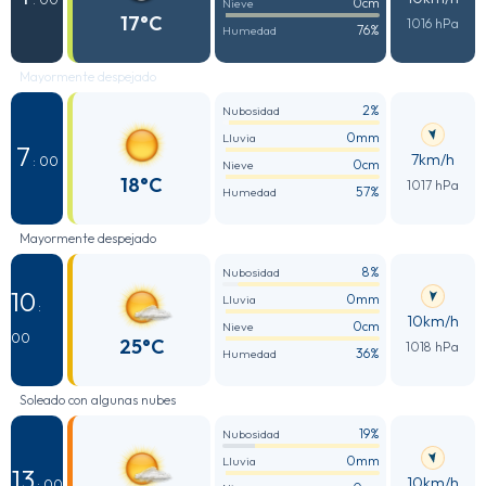
0cm
Nieve
17°C
1016 hPa
76%
Humedad
Mayormente despejado
2%
Nubosidad
0mm
Lluvia
7
7km/h
: 00
0cm
Nieve
18°C
1017 hPa
57%
Humedad
Mayormente despejado
8%
Nubosidad
10
0mm
Lluvia
:
10km/h
0cm
Nieve
00
25°C
1018 hPa
36%
Humedad
Soleado con algunas nubes
19%
Nubosidad
0mm
Lluvia
13
10km/h
: 00