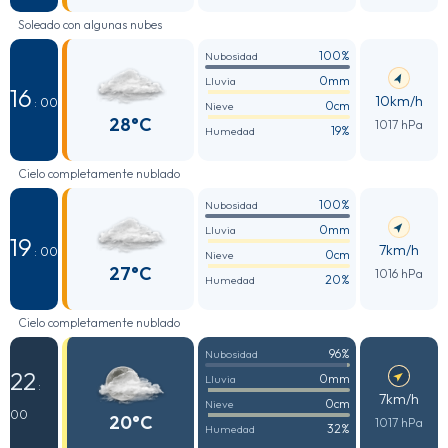
Soleado con algunas nubes
100%
Nubosidad
0mm
Lluvia
16
10km/h
: 00
0cm
Nieve
28°C
1017 hPa
19%
Humedad
Cielo completamente nublado
100%
Nubosidad
0mm
Lluvia
19
7km/h
: 00
0cm
Nieve
27°C
1016 hPa
20%
Humedad
Cielo completamente nublado
96%
Nubosidad
22
0mm
Lluvia
:
7km/h
0cm
Nieve
00
20°C
1017 hPa
32%
Humedad