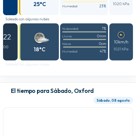
25°C
1020 hPa
23%
Humedad
Soleado con algunas nubes
7%
Nubosidad
22
0mm
Lluvia
:
10km/h
0cm
Nieve
00
18°C
1021 hPa
47%
Humedad
Soleado con algunas nubes
El tiempo para Sábado, Oxford
Sábado, 08 agosto