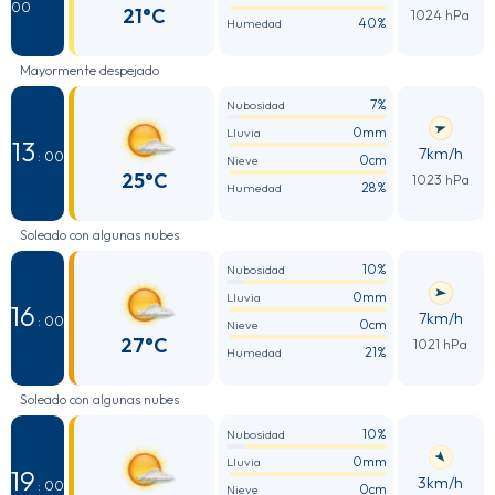
00
21°C
1024 hPa
40%
Humedad
Mayormente despejado
7%
Nubosidad
0mm
Lluvia
13
7km/h
: 00
0cm
Nieve
25°C
1023 hPa
28%
Humedad
Soleado con algunas nubes
10%
Nubosidad
0mm
Lluvia
16
7km/h
: 00
0cm
Nieve
27°C
1021 hPa
21%
Humedad
Soleado con algunas nubes
10%
Nubosidad
0mm
Lluvia
19
3km/h
: 00
0cm
Nieve