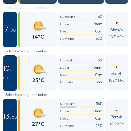
Soleado con algunas nubes
6%
Nubosidad
0mm
Lluvia
7
0km/h
: 00
0cm
Nieve
14°C
1021 hPa
63%
Humedad
Soleado con algunas nubes
6%
Nubosidad
10
0mm
Lluvia
:
3km/h
0cm
Nieve
00
23°C
1020 hPa
36%
Humedad
Soleado con algunas nubes
36%
Nubosidad
0mm
Lluvia
13
7km/h
: 00
0cm
Nieve
27°C
1019 hPa
23%
Humedad