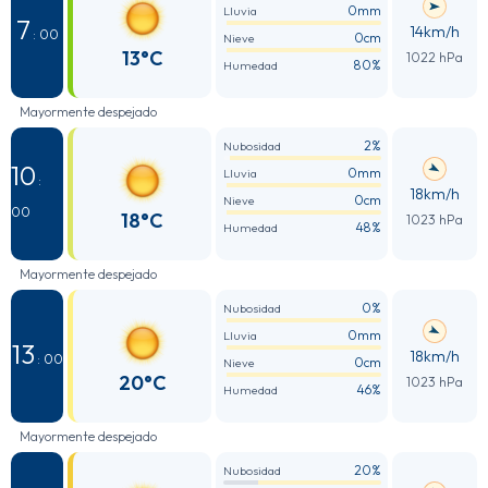
0mm
Lluvia
7
14km/h
: 00
0cm
Nieve
13°C
1022 hPa
80%
Humedad
Mayormente despejado
2%
Nubosidad
10
0mm
Lluvia
:
18km/h
0cm
Nieve
00
18°C
1023 hPa
48%
Humedad
Mayormente despejado
0%
Nubosidad
0mm
Lluvia
13
18km/h
: 00
0cm
Nieve
20°C
1023 hPa
46%
Humedad
Mayormente despejado
20%
Nubosidad