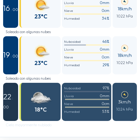
0mm
Lluvia
16
18km/h
: 00
0cm
Nieve
23°C
1022 hPa
34%
Humedad
Soleado con algunas nubes
46%
Nubosidad
0mm
Lluvia
19
18km/h
: 00
0cm
Nieve
23°C
1022 hPa
29%
Humedad
Soleado con algunas nubes
97%
Nubosidad
22
0mm
Lluvia
:
3km/h
0cm
Nieve
00
18°C
1024 hPa
53%
Humedad
Cielo mayormente nublado