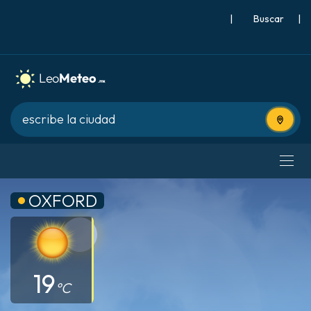
|
Buscar
|
Usa tu 
OXFORD
19
°C