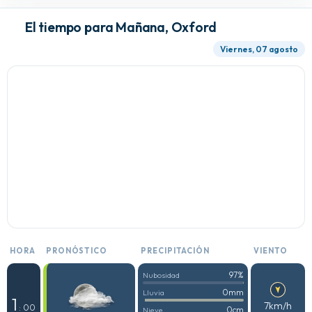
El tiempo para Mañana, Oxford
Viernes, 07 agosto
HORA
PRONÓSTICO
PRECIPITACIÓN
VIENTO
97%
Nubosidad
0mm
Lluvia
1
7km/h
: 00
0cm
Nieve