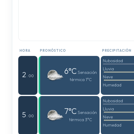
HORA
PRONÓSTICO
PRECIPITACIÓN
Nubosidad
6°C
Lluvia
Sensación
2
: 00
Nieve
térmica 1°C
Humedad
Nubosidad
7°C
Lluvia
Sensación
5
: 00
Nieve
térmica 3°C
Humedad