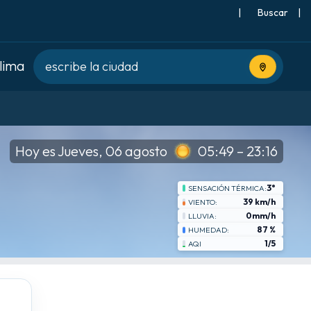
|
Buscar
|
clima
Usa tu ubic
Hoy es Jueves, 06 agosto
05:49 – 23:16
3°
SENSACIÓN TÉRMICA:
39 km/h
VIENTO:
0mm/h
LLUVIA:
87 %
HUMEDAD:
1/5
AQI
mié
8-19