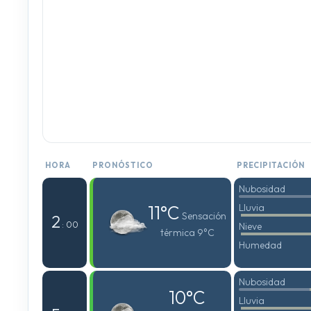
HORA
PRONÓSTICO
PRECIPITACIÓN
Nubosidad
11°C
Lluvia
Sensación
2
: 00
Nieve
térmica 9°C
Humedad
Nubosidad
10°C
Lluvia