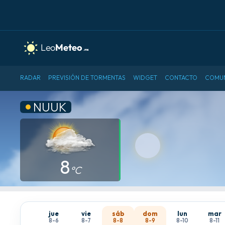
RADAR
PREVISIÓN DE TORMENTAS
WIDGET
CONTACTO
COMU
NUUK
8
°C
jue
vie
sáb
dom
lun
mar
8-6
8-7
8-8
8-9
8-10
8-11