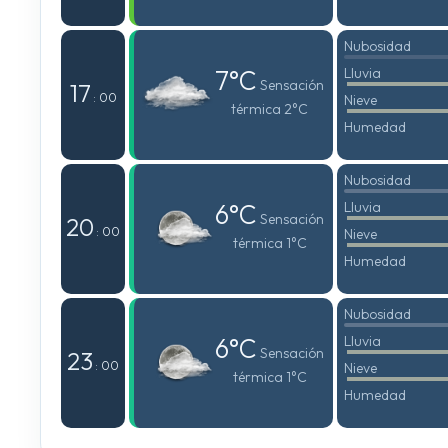
Nubosidad
7°C
Lluvia
Sensación
17
: 00
Nieve
térmica 2°C
Humedad
Nubosidad
6°C
Lluvia
Sensación
20
: 00
Nieve
térmica 1°C
Humedad
Nubosidad
6°C
Lluvia
Sensación
23
: 00
Nieve
térmica 1°C
Humedad