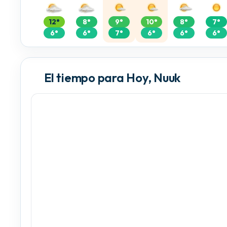
12°
8°
9°
10°
8°
7°
6°
6°
7°
6°
6°
6°
El tiempo para Hoy, Nuuk