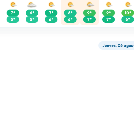
7°
6°
7°
6°
9°
9°
10°
5°
5°
6°
6°
7°
7°
6°
Jueves, 06 agos