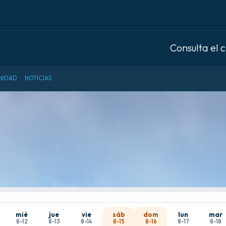
Consulta el 
NIDAD
NOTICIAS
mié
jue
vie
sáb
dom
lun
mar
8-12
8-13
8-14
8-15
8-16
8-17
8-18