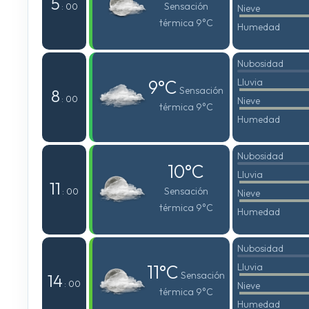
5
Sensación
: 00
Nieve
térmica 9°C
Humedad
Nubosidad
9°C
Lluvia
Sensación
8
: 00
Nieve
térmica 9°C
Humedad
Nubosidad
10°C
Lluvia
11
Sensación
: 00
Nieve
térmica 9°C
Humedad
Nubosidad
11°C
Lluvia
Sensación
14
: 00
Nieve
térmica 9°C
Humedad