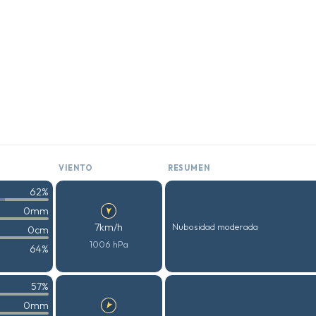
VIENTO
RESUMEN
62%
0mm
7km/h
Nubosidad moderada
0cm
1006 hPa
64%
57%
0mm