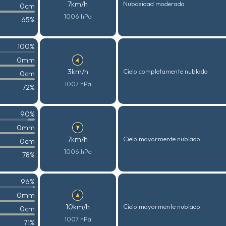
7km/h
Nubosidad moderada
0cm
1006 hPa
65%
100%
0mm
3km/h
Cielo completamente nublado
0cm
1007 hPa
72%
90%
0mm
7km/h
Cielo mayormente nublado
0cm
1006 hPa
78%
96%
0mm
10km/h
Cielo mayormente nublado
0cm
1007 hPa
71%