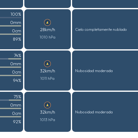
100%
0mm
28km/h
Cielo completamente nublado
0cm
1010 hPa
89%
74%
0mm
32km/h
Nubosidad moderada
0cm
1011 hPa
94%
75%
0mm
32km/h
Nubosidad moderada
0cm
1013 hPa
92%