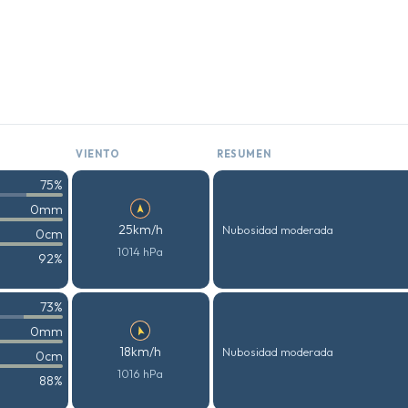
VIENTO
RESUMEN
75%
0mm
25km/h
Nubosidad moderada
0cm
1014 hPa
92%
73%
0mm
18km/h
Nubosidad moderada
0cm
1016 hPa
88%