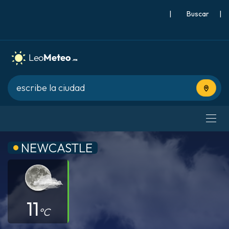
|
Buscar
|
Usa tu 
NEWCASTLE
11
°C