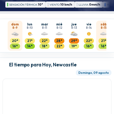
10°
10 km/h
0mm/h
SENSACIÓN TÉRMICA:
VIENTO:
LLUVIA:
HUM
dom
lun
mar
mié
jue
vie
sáb
8-9
8-10
8-11
8-12
8-13
8-14
8-15
20°
21°
22°
28°
29°
22°
21°
16°
14°
18°
22°
19°
16°
16°
El tiempo para Hoy, Newcastle
Domingo, 09 agosto