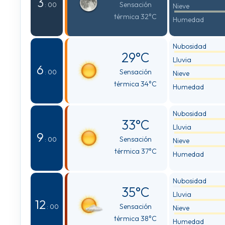
3
Sensación
: 00
Nieve
térmica 32°C
Humedad
Nubosidad
29°C
Lluvia
6
Sensación
: 00
Nieve
térmica 34°C
Humedad
Nubosidad
33°C
Lluvia
9
Sensación
: 00
Nieve
térmica 37°C
Humedad
Nubosidad
35°C
Lluvia
12
Sensación
: 00
Nieve
térmica 38°C
Humedad