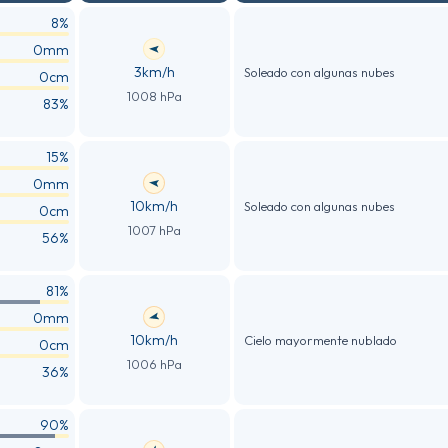
8%
0mm
3km/h
Soleado con algunas nubes
0cm
1008 hPa
83%
15%
0mm
10km/h
Soleado con algunas nubes
0cm
1007 hPa
56%
81%
0mm
10km/h
Cielo mayormente nublado
0cm
1006 hPa
36%
90%