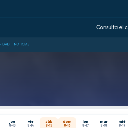
Consulta el 
NIDAD
NOTICIAS
jue
vie
sáb
dom
lun
mar
mié
8-13
8-14
8-15
8-16
8-17
8-18
8-19