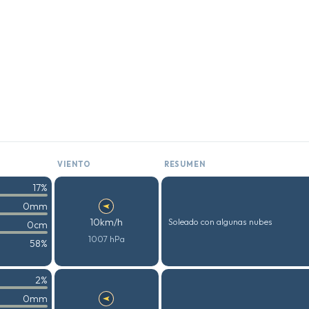
VIENTO
RESUMEN
17%
0mm
10km/h
Soleado con algunas nubes
0cm
1007 hPa
58%
2%
0mm