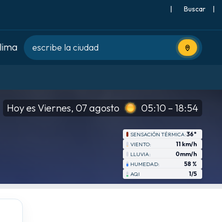
|
Buscar
|
clima
Usa tu ubic
Hoy es Viernes, 07 agosto
05:10 – 18:54
36°
SENSACIÓN TÉRMICA:
11 km/h
VIENTO:
0mm/h
LLUVIA:
58 %
HUMEDAD:
1/5
AQI
jue
8-20