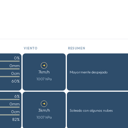
VIENTO
RESUMEN
0%
0mm
7km/h
Mayormente despejado
0cm
1007 hPa
60%
6%
0mm
3km/h
Soleado con algunas nubes
0cm
1007 hPa
82%