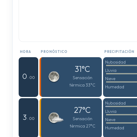
HORA
PRONÓSTICO
PRECIPITACIÓN
Nubosidad
31°C
Lluvia
0
Sensación
: 00
Nieve
térmica 33°C
Humedad
Nubosidad
27°C
Lluvia
3
Sensación
: 00
Nieve
térmica 27°C
Humedad