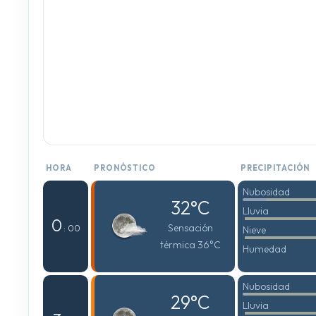
HORA
PRONÓSTICO
PRECIPITACIÓN
Nubosidad
32°C
Lluvia
0
Sensación
: 00
Nieve
térmica 36°C
Humedad
Nubosidad
29°C
Lluvia