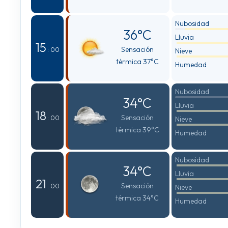
Nubosidad
36°C
Lluvia
15
Sensación
: 00
Nieve
térmica 37°C
Humedad
Nubosidad
34°C
Lluvia
18
Sensación
: 00
Nieve
térmica 39°C
Humedad
Nubosidad
34°C
Lluvia
21
Sensación
: 00
Nieve
térmica 34°C
Humedad