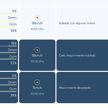
9%
0mm
18km/h
Soleado con algunas nubes
0cm
1005 hPa
38%
78%
0mm
18km/h
Cielo mayormente nublado
0cm
1006 hPa
52%
0%
0mm
7km/h
Mayormente despejado
0cm
1006 hPa
38%