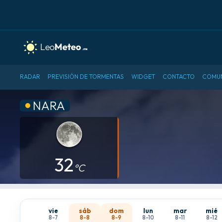
RADAR
PREVISIÓN DE TORMENTAS
WIDGET
CONTACTO
COMU
NARA
32
°C
vie
sáb
dom
lun
mar
mié
8-7
8-8
8-9
8-10
8-11
8-12