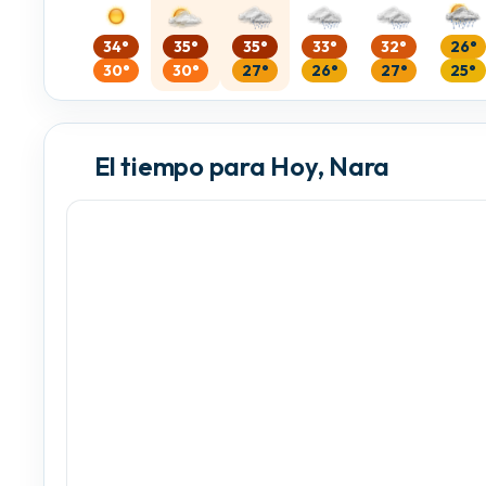
34°
35°
35°
33°
32°
26°
30°
30°
27°
26°
27°
25°
El tiempo para Hoy, Nara