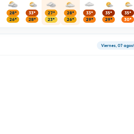
28°
33°
27°
28°
33°
35°
35°
26°
28°
23°
26°
29°
29°
30°
Viernes, 07 agos