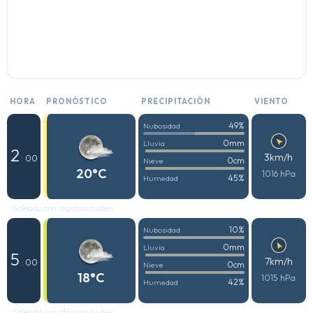
HORA
PRONÓSTICO
PRECIPITACIÓN
VIENTO
49%
Nubosidad
0mm
Lluvia
2
3km/h
: 00
0cm
Nieve
20°C
1016 hPa
45%
Humedad
Soleado con algunas nubes
10%
Nubosidad
0mm
Lluvia
5
7km/h
: 00
0cm
Nieve
18°C
1015 hPa
42%
Humedad
Soleado con algunas nubes