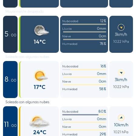
Mayormente despejado
12%
Nubosidad
0mm
Lluvia
5
3km/h
: 00
0cm
Nieve
14°C
1022 hPa
78%
Humedad
Soleado con algunas nubes
16%
Nubosidad
0mm
Lluvia
8
3km/h
: 00
0cm
Nieve
17°C
1022 hPa
58%
Humedad
Soleado con algunas nubes
80%
Nubosidad
0mm
Lluvia
11
10km/h
: 00
0cm
Nieve
24°C
1021 hPa
29%
Humedad