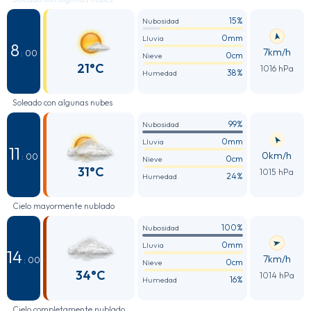
15%
Nubosidad
0mm
Lluvia
8
7km/h
: 00
0cm
Nieve
21°C
1016 hPa
38%
Humedad
Soleado con algunas nubes
99%
Nubosidad
0mm
Lluvia
11
0km/h
: 00
0cm
Nieve
31°C
1015 hPa
24%
Humedad
Cielo mayormente nublado
100%
Nubosidad
0mm
Lluvia
14
7km/h
: 00
0cm
Nieve
34°C
1014 hPa
16%
Humedad
Cielo completamente nublado