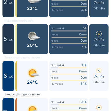
2
7km/h
: 00
0cm
Nieve
22°C
1015 hPa
37%
Humedad
Nubosidad moderada
6%
Nubosidad
0mm
Lluvia
5
7km/h
: 00
0cm
Nieve
20°C
1014 hPa
41%
Humedad
Soleado con algunas nubes
18%
Nubosidad
0mm
Lluvia
8
7km/h
: 00
0cm
Nieve
24°C
1014 hPa
34%
Humedad
Soleado con algunas nubes
20%
Nubosidad
0mm
Lluvia