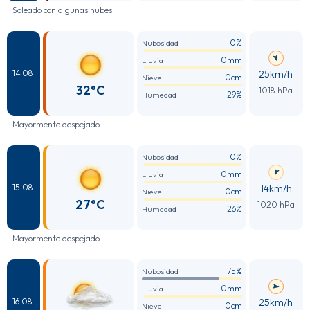
Soleado con algunas nubes
0%
Nubosidad
0mm
Lluvia
25km/h
14.08
0cm
Nieve
32°C
1018 hPa
29%
Humedad
Mayormente despejado
0%
Nubosidad
0mm
Lluvia
14km/h
15.08
0cm
Nieve
27°C
1020 hPa
26%
Humedad
Mayormente despejado
75%
Nubosidad
0mm
Lluvia
25km/h
16.08
0cm
Nieve