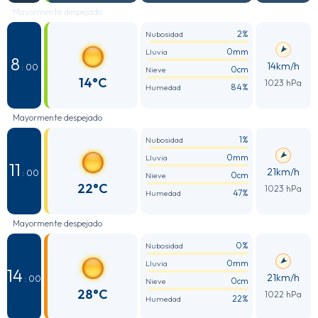
Mayormente despejado
2%
Nubosidad
0mm
Lluvia
8
14km/h
: 00
0cm
Nieve
14°C
1023 hPa
84%
Humedad
Mayormente despejado
1%
Nubosidad
0mm
Lluvia
11
21km/h
: 00
0cm
Nieve
22°C
1023 hPa
47%
Humedad
Mayormente despejado
0%
Nubosidad
0mm
Lluvia
14
21km/h
: 00
0cm
Nieve
28°C
1022 hPa
22%
Humedad