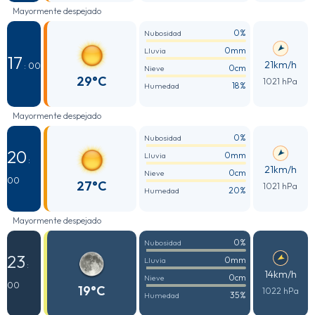
Mayormente despejado
0%
Nubosidad
0mm
Lluvia
17
21km/h
: 00
0cm
Nieve
29°C
1021 hPa
18%
Humedad
Mayormente despejado
0%
Nubosidad
20
0mm
Lluvia
:
21km/h
0cm
Nieve
00
27°C
1021 hPa
20%
Humedad
Mayormente despejado
0%
Nubosidad
23
0mm
Lluvia
:
14km/h
0cm
Nieve
00
19°C
1022 hPa
35%
Humedad