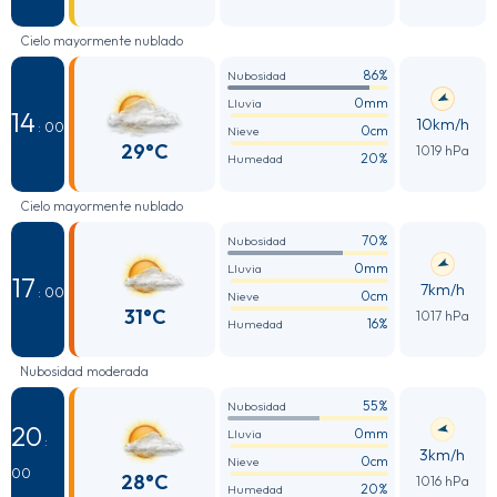
Cielo mayormente nublado
86%
Nubosidad
0mm
Lluvia
14
10km/h
: 00
0cm
Nieve
29°C
1019 hPa
20%
Humedad
Cielo mayormente nublado
70%
Nubosidad
0mm
Lluvia
17
7km/h
: 00
0cm
Nieve
31°C
1017 hPa
16%
Humedad
Nubosidad moderada
55%
Nubosidad
20
0mm
Lluvia
:
3km/h
0cm
Nieve
00
28°C
1016 hPa
20%
Humedad