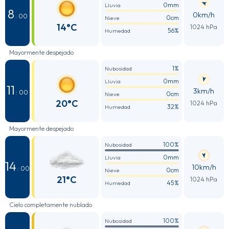
0mm
Lluvia
8
0km/h
: 00
0cm
Nieve
14°C
1024 hPa
56%
Humedad
Mayormente despejado
1%
Nubosidad
0mm
Lluvia
11
3km/h
: 00
0cm
Nieve
20°C
1024 hPa
32%
Humedad
Mayormente despejado
100%
Nubosidad
0mm
Lluvia
14
10km/h
: 00
0cm
Nieve
21°C
1024 hPa
45%
Humedad
Cielo completamente nublado
100%
Nubosidad