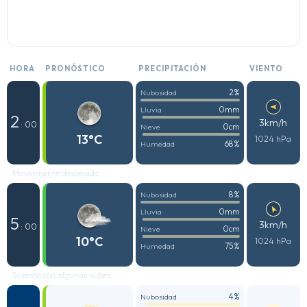
HORA
PRONÓSTICO
PRECIPITACIÓN
VIENTO
2%
Nubosidad
0mm
Lluvia
2
3km/h
: 00
0cm
Nieve
13°C
1024 hPa
68%
Humedad
Mayormente despejado
8%
Nubosidad
0mm
Lluvia
5
3km/h
: 00
0cm
Nieve
10°C
1024 hPa
75%
Humedad
Soleado con algunas nubes
4%
Nubosidad