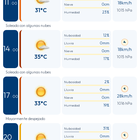
11
18km/h
: 00
0cm
Nieve
31°C
1015 hPa
23%
Humedad
Soleado con algunas nubes
12%
Nubosidad
0mm
Lluvia
14
18km/h
: 00
0cm
Nieve
35°C
1015 hPa
17%
Humedad
Soleado con algunas nubes
2%
Nubosidad
0mm
Lluvia
17
28km/h
: 00
0cm
Nieve
33°C
1016 hPa
19%
Humedad
Mayormente despejado
31%
Nubosidad
20
0mm
Lluvia
: