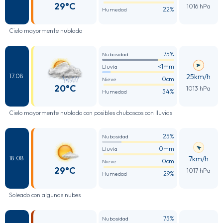
29°C
1016 hPa
22%
Humedad
Cielo mayormente nublado
75%
Nubosidad
<1mm
Lluvia
25km/h
17.08
0cm
Nieve
20°C
1013 hPa
54%
Humedad
Cielo mayormente nublado con posibles chubascos con lluvias
25%
Nubosidad
0mm
Lluvia
7km/h
18.08
0cm
Nieve
29°C
1017 hPa
29%
Humedad
Soleado con algunas nubes
75%
Nubosidad