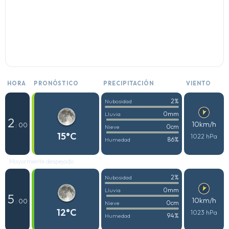
HORA
PRONÓSTICO
PRECIPITACIÓN
VIENTO
2%
Nubosidad
0mm
Lluvia
2
10km/h
: 00
0cm
Nieve
15°C
1022 hPa
86%
Humedad
Mayormente despejado
2%
Nubosidad
0mm
Lluvia
5
10km/h
: 00
0cm
Nieve
12°C
1023 hPa
94%
Humedad