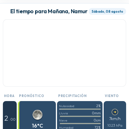
El tiempo para Mañana, Namur
Sábado, 08 agosto
HORA
PRONÓSTICO
PRECIPITACIÓN
VIENTO
2%
Nubosidad
0mm
Lluvia
2
7km/h
: 00
0cm
Nieve
16°C
1023 hPa
72%
Humedad