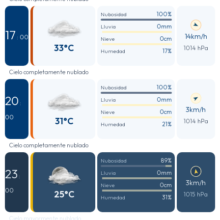
100%
Nubosidad
0mm
Lluvia
17
14km/h
: 00
0cm
Nieve
33°C
1014 hPa
17%
Humedad
Cielo completamente nublado
100%
Nubosidad
20
0mm
Lluvia
:
3km/h
0cm
Nieve
00
31°C
1014 hPa
21%
Humedad
Cielo completamente nublado
89%
Nubosidad
23
0mm
Lluvia
:
3km/h
0cm
Nieve
00
25°C
1015 hPa
31%
Humedad
Cielo mayormente nublado