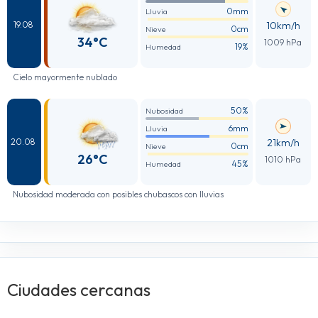
0mm
Lluvia
10km/h
19.08
0cm
Nieve
34°C
1009 hPa
19%
Humedad
Cielo mayormente nublado
50%
Nubosidad
6mm
Lluvia
21km/h
20.08
0cm
Nieve
26°C
1010 hPa
45%
Humedad
Nubosidad moderada con posibles chubascos con lluvias
Ciudades cercanas