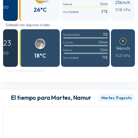
25km/h
0cm
Nieve
00
26°C
1018 hPa
37%
Humedad
Soleado con algunas nubes
3%
Nubosidad
23
0mm
Lluvia
:
14km/h
0cm
Nieve
00
18°C
1021 hPa
71%
Humedad
Mayormente despejado
El tiempo para Martes, Namur
Martes, 11 agosto