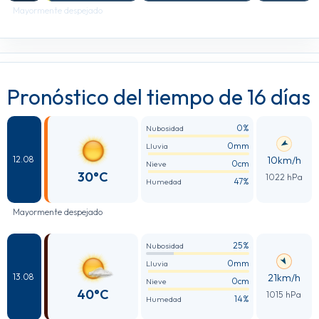
Mayormente despejado
Pronóstico del tiempo de 16 días
0%
Nubosidad
0mm
Lluvia
10km/h
12.08
0cm
Nieve
30°C
1022 hPa
47%
Humedad
Mayormente despejado
25%
Nubosidad
0mm
Lluvia
21km/h
13.08
0cm
Nieve
40°C
1015 hPa
14%
Humedad