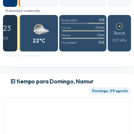
Nubosidad moderada
61%
Nubosidad
23
0mm
Lluvia
:
7km/h
0cm
Nieve
00
22°C
1017 hPa
36%
Humedad
Nubosidad moderada
El tiempo para Domingo, Namur
Domingo, 09 agosto