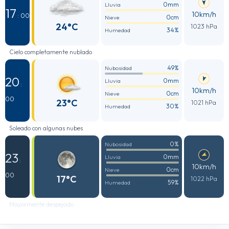
0mm
Lluvia
17
10km/h
: 00
0cm
Nieve
24°C
1023 hPa
34%
Humedad
Cielo completamente nublado
49%
Nubosidad
20
0mm
Lluvia
:
10km/h
0cm
Nieve
00
23°C
1021 hPa
30%
Humedad
Soleado con algunas nubes
0%
Nubosidad
23
0mm
Lluvia
:
10km/h
0cm
Nieve
00
17°C
1022 hPa
59%
Humedad
Mayormente despejado