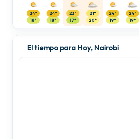
24°
24°
23°
21°
24°
24°
18°
18°
17°
20°
19°
19°
El tiempo para Hoy, Nairobi