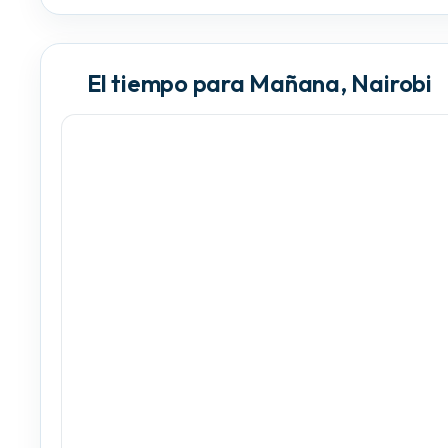
El tiempo para Mañana, Nairobi