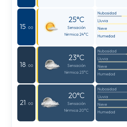
Nubosidad
25°C
Lluvia
15
Sensación
: 00
Nieve
térmica 24°C
Humedad
Nubosidad
23°C
Lluvia
18
Sensación
: 00
Nieve
térmica 23°C
Humedad
Nubosidad
20°C
Lluvia
21
Sensación
: 00
Nieve
térmica 20°C
Humedad