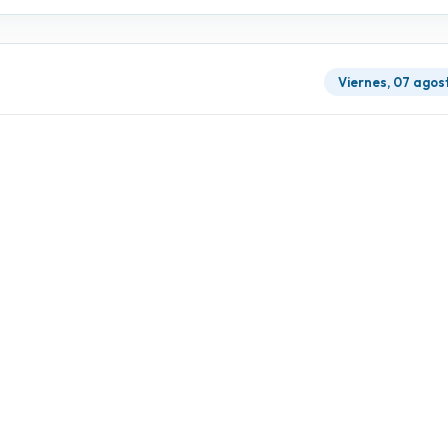
Viernes, 07 agos