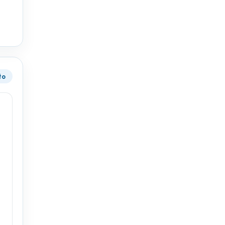
21°
19°
to