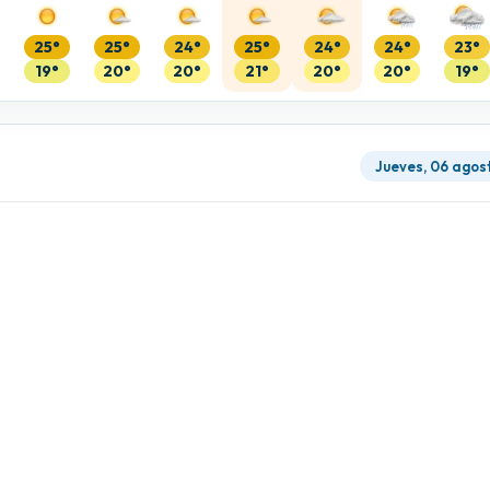
25°
25°
24°
25°
24°
24°
23°
19°
20°
20°
21°
20°
20°
19°
Jueves, 06 agos