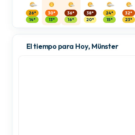
26°
30°
36°
38°
24°
32°
14°
13°
16°
20°
15°
23°
El tiempo para Hoy, Münster