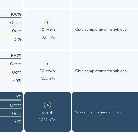
100%
0mm
10km/h
Cielo completamente nublado
0cm
1021 hPa
31%
100%
0mm
10km/h
Cielo completamente nublado
0cm
1022 hPa
44%
15%
0mm
7km/h
Soleado con algunas nubes
0cm
1022 hPa
67%