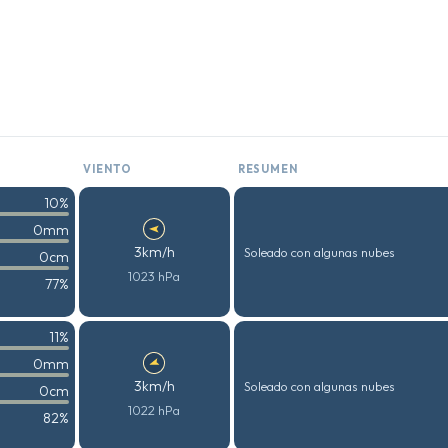
VIENTO
RESUMEN
10%
0mm
3km/h
Soleado con algunas nubes
0cm
1023 hPa
77%
11%
0mm
3km/h
Soleado con algunas nubes
0cm
1022 hPa
82%