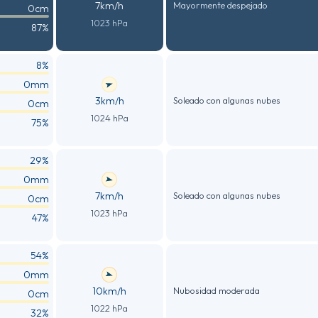
7km/h
Mayormente despejado
0cm
1023 hPa
87%
8%
0mm
3km/h
Soleado con algunas nubes
0cm
1024 hPa
75%
29%
0mm
7km/h
Soleado con algunas nubes
0cm
1023 hPa
47%
54%
0mm
10km/h
Nubosidad moderada
0cm
1022 hPa
32%