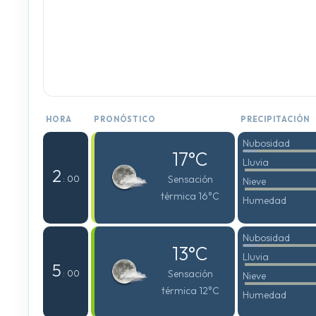
HORA
PRONÓSTICO
PRECIPITACIÓN
Nubosidad
17°C
Lluvia
2
Sensación
: 00
Nieve
térmica 16°C
Humedad
Nubosidad
13°C
Lluvia
5
Sensación
: 00
Nieve
térmica 12°C
Humedad