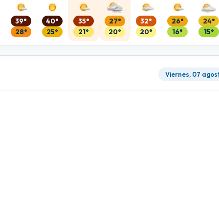
39°
40°
35°
27°
32°
26°
24°
28°
25°
21°
20°
20°
16°
15°
Viernes, 07 agos