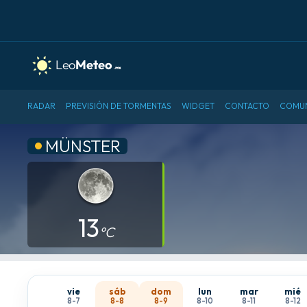
RADAR
PREVISIÓN DE TORMENTAS
WIDGET
CONTACTO
COMU
MÜNSTER
13
°C
vie
sáb
dom
lun
mar
mié
8-7
8-8
8-9
8-10
8-11
8-12