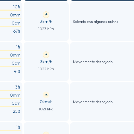
10%
0mm
3km/h
Soleado con algunas nubes
0cm
1023 hPa
67%
1%
0mm
3km/h
Mayormente despejado
0cm
1022 hPa
41%
3%
0mm
0km/h
Mayormente despejado
0cm
1021 hPa
25%
1%