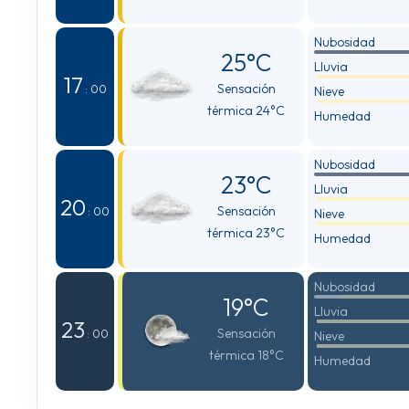
Nubosidad
25°C
Lluvia
17
Sensación
: 00
Nieve
térmica 24°C
Humedad
Nubosidad
23°C
Lluvia
20
Sensación
: 00
Nieve
térmica 23°C
Humedad
Nubosidad
19°C
Lluvia
23
Sensación
: 00
Nieve
térmica 18°C
Humedad