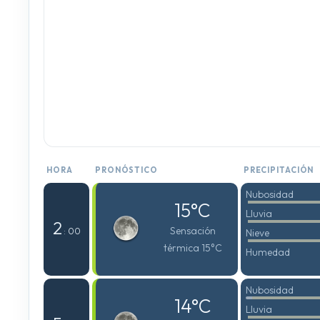
HORA
PRONÓSTICO
PRECIPITACIÓN
Nubosidad
15°C
Lluvia
2
Sensación
: 00
Nieve
térmica 15°C
Humedad
Nubosidad
14°C
Lluvia