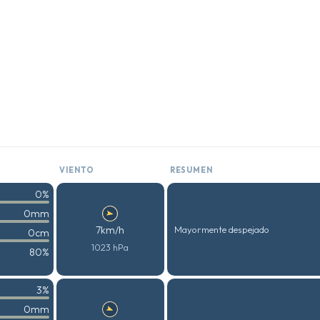
VIENTO
RESUMEN
0%
0mm
7km/h
Mayormente despejado
0cm
1023 hPa
80%
3%
0mm