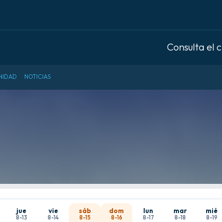
Consulta el 
NIDAD
NOTICIAS
jue
vie
sáb
dom
lun
mar
mié
8-13
8-14
8-15
8-16
8-17
8-18
8-19