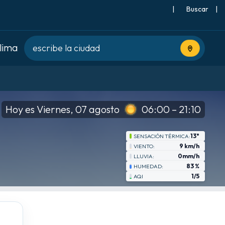
|
Buscar
|
clima
Usa tu ubic
Hoy es Viernes, 07 agosto
06:00 – 21:10
13°
SENSACIÓN TÉRMICA:
9 km/h
VIENTO:
0mm/h
LLUVIA:
83 %
HUMEDAD:
1/5
AQI