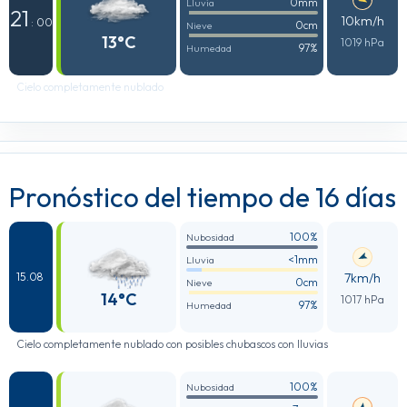
0mm
Lluvia
21
10km/h
: 00
0cm
Nieve
13°C
1019 hPa
97%
Humedad
Cielo completamente nublado
Pronóstico del tiempo de 16 días
100%
Nubosidad
<1mm
Lluvia
7km/h
15.08
0cm
Nieve
14°C
1017 hPa
97%
Humedad
Cielo completamente nublado con posibles chubascos con lluvias
100%
Nubosidad