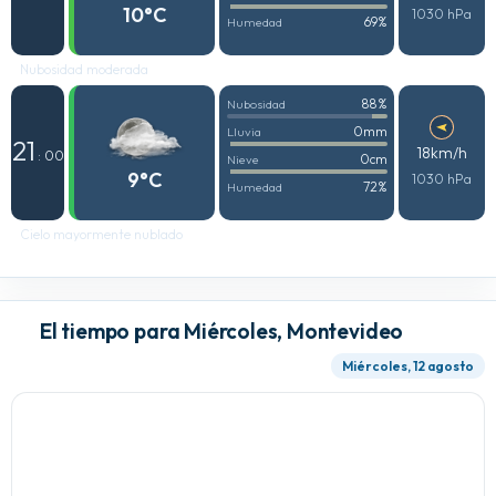
10°C
1030 hPa
69%
Humedad
Nubosidad moderada
88%
Nubosidad
0mm
Lluvia
21
18km/h
: 00
0cm
Nieve
9°C
1030 hPa
72%
Humedad
Cielo mayormente nublado
El tiempo para Miércoles, Montevideo
Miércoles, 12 agosto