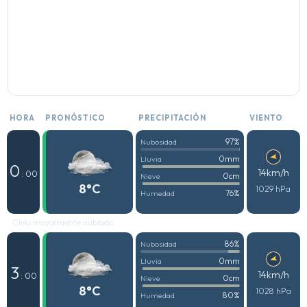
HORA
PRONÓSTICO
PRECIPITACIÓN
VIENTO
97%
Nubosidad
0mm
Lluvia
0
14km/h
: 00
0cm
Nieve
8°C
1029 hPa
76%
Humedad
Cielo mayormente nublado
86%
Nubosidad
0mm
Lluvia
3
14km/h
: 00
0cm
Nieve
8°C
1028 hPa
80%
Humedad