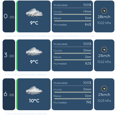
100%
Nubosidad
<1mm
Lluvia
0
28km/h
: 00
0cm
Nieve
9°C
1022 hPa
84%
Humedad
Cielo completamente nublado con posibles chubascos con lluvias
100%
Nubosidad
0mm
Lluvia
3
21km/h
: 00
0cm
Nieve
9°C
1022 hPa
82%
Humedad
Cielo completamente nublado
100%
Nubosidad
0mm
Lluvia
6
21km/h
: 00
0cm
Nieve
10°C
1023 hPa
79%
Humedad
Cielo completamente nublado