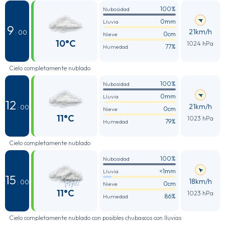
100%
Nubosidad
0mm
Lluvia
9
21km/h
: 00
0cm
Nieve
10°C
1024 hPa
77%
Humedad
Cielo completamente nublado
100%
Nubosidad
0mm
Lluvia
12
21km/h
: 00
0cm
Nieve
11°C
1023 hPa
79%
Humedad
Cielo completamente nublado
100%
Nubosidad
<1mm
Lluvia
15
18km/h
: 00
0cm
Nieve
11°C
1023 hPa
86%
Humedad
Cielo completamente nublado con posibles chubascos con lluvias