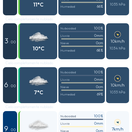
11°C
1035 hPa
66%
Humedad
Cielo completamente nublado
100%
Nubosidad
0mm
Lluvia
3
10km/h
: 00
0cm
Nieve
10°C
1034 hPa
68%
Humedad
Cielo completamente nublado
100%
Nubosidad
0mm
Lluvia
6
10km/h
: 00
0cm
Nieve
7°C
1033 hPa
69%
Humedad
Cielo completamente nublado
100%
Nubosidad
0mm
Lluvia
9
7km/h
: 00
0cm
Nieve