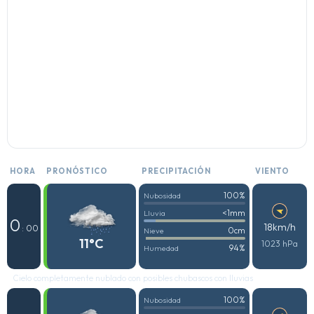
HORA
PRONÓSTICO
PRECIPITACIÓN
VIENTO
100%
Nubosidad
<1mm
Lluvia
0
18km/h
: 00
0cm
Nieve
11°C
1023 hPa
94%
Humedad
Cielo completamente nublado con posibles chubascos con lluvias
100%
Nubosidad