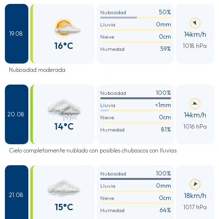
50%
Nubosidad
0mm
Lluvia
14km/h
19.08
0cm
Nieve
16°C
1018 hPa
59%
Humedad
Nubosidad moderada
100%
Nubosidad
<1mm
Lluvia
14km/h
20.08
0cm
Nieve
14°C
1016 hPa
81%
Humedad
Cielo completamente nublado con posibles chubascos con lluvias
100%
Nubosidad
0mm
Lluvia
18km/h
21.08
0cm
Nieve
15°C
1017 hPa
64%
Humedad