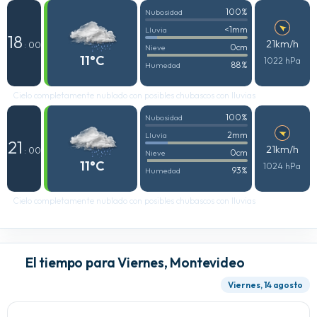
100%
Nubosidad
<1mm
Lluvia
18
21km/h
: 00
0cm
Nieve
11°C
1022 hPa
88%
Humedad
Cielo completamente nublado con posibles chubascos con lluvias
100%
Nubosidad
2mm
Lluvia
21
21km/h
: 00
0cm
Nieve
11°C
1024 hPa
93%
Humedad
Cielo completamente nublado con posibles chubascos con lluvias
El tiempo para Viernes, Montevideo
Viernes, 14 agosto