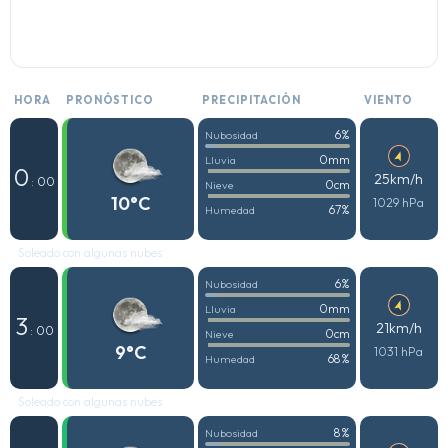
HORA
PRONÓSTICO
PRECIPITACIÓN
VIENTO
6%
Nubosidad
0mm
Lluvia
0
25km/h
: 00
0cm
Nieve
10°C
1029 hPa
67%
Humedad
Soleado con algunas nubes
6%
Nubosidad
0mm
Lluvia
3
21km/h
: 00
0cm
Nieve
9°C
1031 hPa
68%
Humedad
Soleado con algunas nubes
8%
Nubosidad