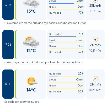
7mm
Lluvia
25km/h
16.08
0cm
Nieve
15°C
1013 hPa
97%
Humedad
Cielo completamente nublado con posibles chubascos con lluvias
75%
Nubosidad
<1mm
Lluvia
21km/h
17.08
0cm
Nieve
12°C
1021 hPa
82%
Humedad
Cielo mayormente nublado con posibles chubascos con lluvias
25%
Nubosidad
0mm
Lluvia
21km/h
18.08
0cm
Nieve
14°C
1025 hPa
70%
Humedad
Soleado con algunas nubes