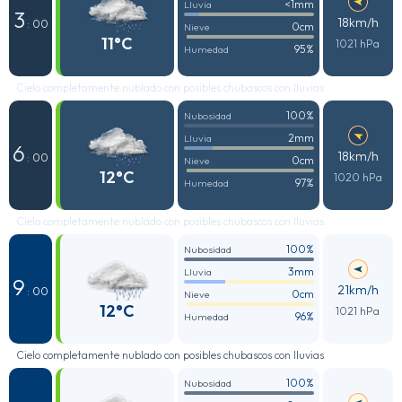
<1mm
Lluvia
3
18km/h
: 00
0cm
Nieve
11°C
1021 hPa
95%
Humedad
Cielo completamente nublado con posibles chubascos con lluvias
100%
Nubosidad
2mm
Lluvia
6
18km/h
: 00
0cm
Nieve
12°C
1020 hPa
97%
Humedad
Cielo completamente nublado con posibles chubascos con lluvias
100%
Nubosidad
3mm
Lluvia
9
21km/h
: 00
0cm
Nieve
12°C
1021 hPa
96%
Humedad
Cielo completamente nublado con posibles chubascos con lluvias
100%
Nubosidad