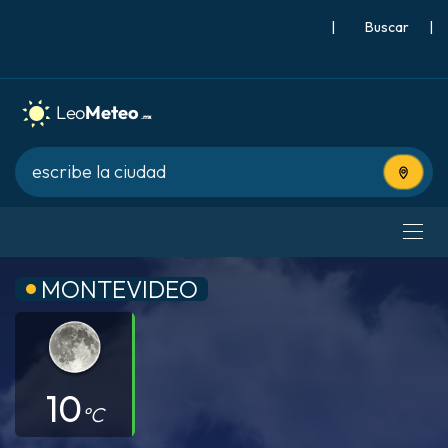
|
Buscar
|
Usa tu 
MONTEVIDEO
10
°C