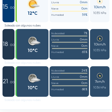
0mm
Lluvia
15
10km/h
: 00
0cm
Nieve
12°C
1035 hPa
59%
Humedad
Soleado con algunas nubes
7%
Nubosidad
0mm
Lluvia
18
10km/h
: 00
0cm
Nieve
10°C
1035 hPa
65%
Humedad
Soleado con algunas nubes
24%
Nubosidad
0mm
Lluvia
21
7km/h
: 00
0cm
Nieve
10°C
1036 hPa
68%
Humedad
Soleado con algunas nubes