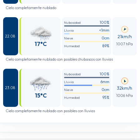
Cielo completamente nublado
100%
Nubosidad
<1mm
Lluvia
21km/h
22.08
0cm
Nieve
17°C
1007 hPa
89%
Humedad
Cielo completamente nublado con posibles chubascos con lluvias
100%
Nubosidad
6mm
Lluvia
32km/h
23.08
0cm
Nieve
15°C
1006 hPa
95%
Humedad
Cielo completamente nublado con posibles con lluvias