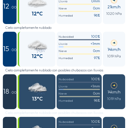
0mm
Lluvia
12
21km/h
: 00
0cm
Nieve
12°C
1020 hPa
96%
Humedad
Cielo completamente nublado
100%
Nubosidad
<1mm
Lluvia
15
14km/h
: 00
0cm
Nieve
12°C
1019 hPa
97%
Humedad
Cielo completamente nublado con posibles chubascos con lluvias
100%
Nubosidad
<1mm
Lluvia
18
14km/h
: 00
0cm
Nieve
13°C
1019 hPa
96%
Humedad
Cielo completamente nublado con posibles chubascos con lluvias
100%
Nubosidad