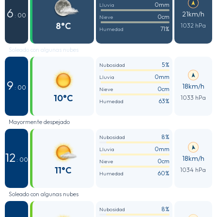
0mm
Lluvia
6
21km/h
: 00
0cm
Nieve
8°C
1032 hPa
71%
Humedad
Soleado con algunas nubes
5%
Nubosidad
0mm
Lluvia
9
18km/h
: 00
0cm
Nieve
10°C
1033 hPa
63%
Humedad
Mayormente despejado
8%
Nubosidad
0mm
Lluvia
12
18km/h
: 00
0cm
Nieve
11°C
1034 hPa
60%
Humedad
Soleado con algunas nubes
8%
Nubosidad