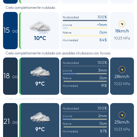
Cielo completamente nublado
100%
Nubosidad
<1mm
Lluvia
15
18km/h
: 00
0cm
Nieve
10°C
1023 hPa
84%
Humedad
Cielo completamente nublado con posibles chubascos con lluvias
100%
Nubosidad
3mm
Lluvia
18
28km/h
: 00
0cm
Nieve
9°C
1022 hPa
91%
Humedad
Cielo completamente nublado con posibles chubascos con lluvias
100%
Nubosidad
2mm
Lluvia
21
25km/h
: 00
0cm
Nieve
9°C
1023 hPa
87%
Humedad