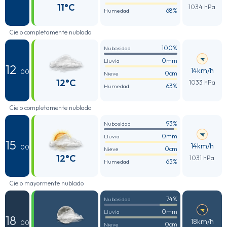
11°C
1034 hPa
68%
Humedad
Cielo completamente nublado
100%
Nubosidad
0mm
Lluvia
12
14km/h
: 00
0cm
Nieve
12°C
1033 hPa
63%
Humedad
Cielo completamente nublado
93%
Nubosidad
0mm
Lluvia
15
14km/h
: 00
0cm
Nieve
12°C
1031 hPa
65%
Humedad
Cielo mayormente nublado
74%
Nubosidad
0mm
Lluvia
18
18km/h
: 00
0cm
Nieve