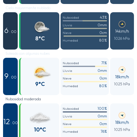
Cielo mayormente nublado
43%
Nubosidad
0mm
Lluvia
6
14km/h
: 00
0cm
Nieve
8°C
1026 hPa
80%
Humedad
Soleado con algunas nubes
71%
Nubosidad
0mm
Lluvia
9
18km/h
: 00
0cm
Nieve
9°C
1025 hPa
80%
Humedad
Nubosidad moderada
100%
Nubosidad
0mm
Lluvia
12
18km/h
: 00
0cm
Nieve
10°C
1025 hPa
76%
Humedad