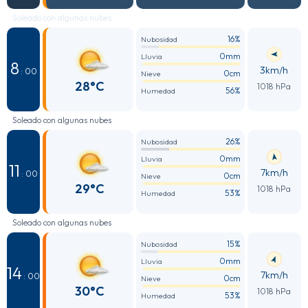
Soleado con algunas nubes
16%
Nubosidad
0mm
Lluvia
8
3km/h
: 00
0cm
Nieve
28°C
1018 hPa
56%
Humedad
Soleado con algunas nubes
26%
Nubosidad
0mm
Lluvia
11
7km/h
: 00
0cm
Nieve
29°C
1018 hPa
53%
Humedad
Soleado con algunas nubes
15%
Nubosidad
0mm
Lluvia
14
7km/h
: 00
0cm
Nieve
30°C
1018 hPa
53%
Humedad