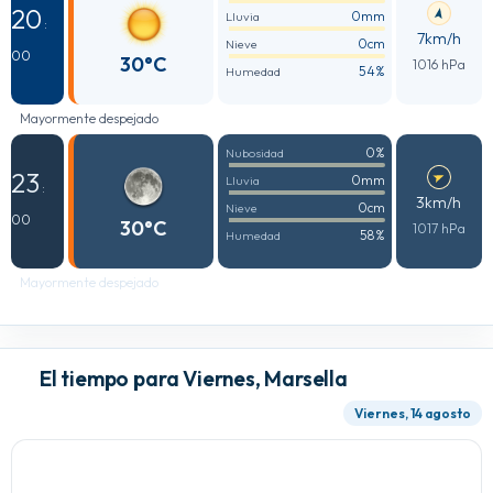
20
0mm
Lluvia
:
7km/h
0cm
Nieve
00
30°C
1016 hPa
54%
Humedad
Mayormente despejado
0%
Nubosidad
23
0mm
Lluvia
:
3km/h
0cm
Nieve
00
30°C
1017 hPa
58%
Humedad
Mayormente despejado
El tiempo para Viernes, Marsella
Viernes, 14 agosto