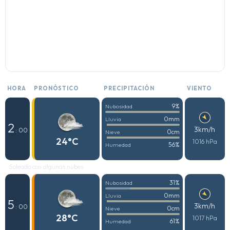
HORA
PRONÓSTICO
PRECIPITACIÓN
VIENTO
9%
Nubosidad
0mm
Lluvia
2
3km/h
: 00
0cm
Nieve
24°C
1016 hPa
56%
Humedad
Soleado con algunas nubes
31%
Nubosidad
0mm
Lluvia
5
3km/h
: 00
0cm
Nieve
28°C
1017 hPa
61%
Humedad