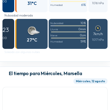
00
31°C
1016 hPa
61%
Humedad
Nubosidad moderada
10%
Nubosidad
23
0mm
Lluvia
:
7km/h
0cm
Nieve
00
27°C
1017 hPa
59%
Humedad
Soleado con algunas nubes
El tiempo para Miércoles, Marsella
Miércoles, 12 agosto