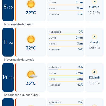
0mm
Lluvia
8
0km/h
: 00
0cm
Nieve
29°C
1015 hPa
58%
Humedad
Mayormente despejado
0%
Nubosidad
0mm
Lluvia
11
7km/h
: 00
0cm
Nieve
32°C
1016 hPa
56%
Humedad
Mayormente despejado
25%
Nubosidad
0mm
Lluvia
14
10km/h
: 00
0cm
Nieve
35°C
1015 hPa
42%
Humedad
Soleado con algunas nubes
15%
Nubosidad