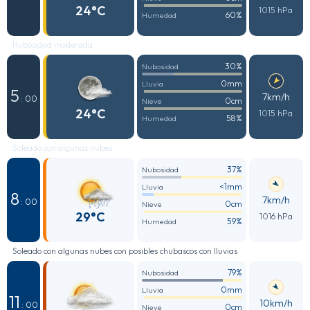
24°C
1015 hPa
60%
Humedad
Nubosidad moderada
30%
Nubosidad
0mm
Lluvia
5
7km/h
: 00
0cm
Nieve
24°C
1015 hPa
58%
Humedad
Soleado con algunas nubes
37%
Nubosidad
<1mm
Lluvia
8
7km/h
: 00
0cm
Nieve
29°C
1016 hPa
59%
Humedad
Soleado con algunas nubes con posibles chubascos con lluvias
79%
Nubosidad
0mm
Lluvia
11
10km/h
: 00
0cm
Nieve