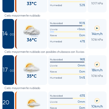
33°C
1017 hPa
52%
Humedad
Cielo mayormente nublado
90%
Nubosidad
<1mm
Lluvia
14
14km/h
: 00
0cm
Nieve
36°C
1016 hPa
47%
Humedad
Cielo mayormente nublado con posibles chubascos con lluvias
96%
Nubosidad
0mm
Lluvia
17
18km/h
: 00
0cm
Nieve
35°C
1016 hPa
54%
Humedad
Cielo mayormente nublado
63%
Nubosidad
20
0mm
Lluvia
:
10km/h
0cm
Nieve