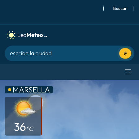
|
Buscar
|
Usa tu 
MARSELLA
36
°C