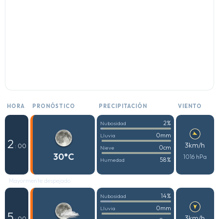
HORA
PRONÓSTICO
PRECIPITACIÓN
VIENTO
2%
Nubosidad
0mm
Lluvia
2
3km/h
: 00
0cm
Nieve
30°C
1016 hPa
58%
Humedad
Mayormente despejado
14%
Nubosidad
0mm
Lluvia
5
3km/h
: 00