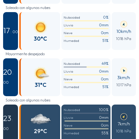
Soleado con algunas nubes
0%
Nubosidad
0mm
Lluvia
17
10km/h
: 00
0cm
Nieve
30°C
1018 hPa
51%
Humedad
Mayormente despejado
49%
Nubosidad
20
0mm
Lluvia
:
3km/h
0cm
Nieve
00
31°C
1017 hPa
51%
Humedad
Soleado con algunas nubes
100%
Nubosidad
23
0mm
Lluvia
:
7km/h
0cm
Nieve
00
29°C
1018 hPa
55%
Humedad