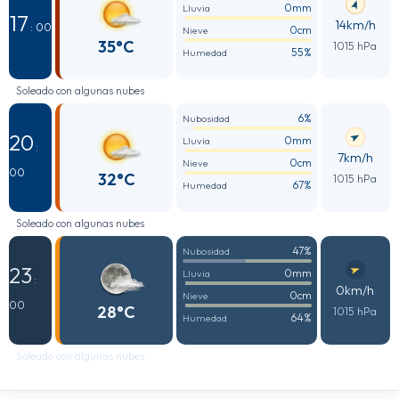
0mm
Lluvia
17
14km/h
: 00
0cm
Nieve
35°C
1015 hPa
55%
Humedad
Soleado con algunas nubes
6%
Nubosidad
20
0mm
Lluvia
:
7km/h
0cm
Nieve
00
32°C
1015 hPa
67%
Humedad
Soleado con algunas nubes
47%
Nubosidad
23
0mm
Lluvia
:
0km/h
0cm
Nieve
00
28°C
1015 hPa
64%
Humedad
Soleado con algunas nubes