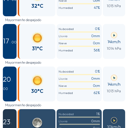
0cm
Nieve
32°C
1015 hPa
47%
Humedad
Mayormente despejado
0%
Nubosidad
0mm
Lluvia
17
14km/h
: 00
0cm
Nieve
31°C
1014 hPa
56%
Humedad
Mayormente despejado
0%
Nubosidad
20
0mm
Lluvia
:
14km/h
0cm
Nieve
00
30°C
1013 hPa
62%
Humedad
Mayormente despejado
1%
Nubosidad
23
0mm
Lluvia
:
10km/h