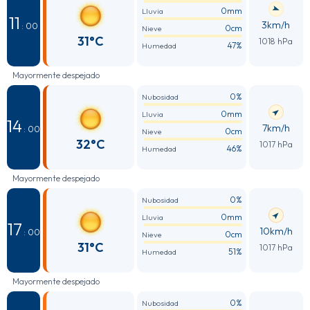
0mm
Lluvia
11
3km/h
: 00
0cm
Nieve
31°C
1018 hPa
47%
Humedad
Mayormente despejado
0%
Nubosidad
0mm
Lluvia
14
7km/h
: 00
0cm
Nieve
32°C
1017 hPa
46%
Humedad
Mayormente despejado
0%
Nubosidad
0mm
Lluvia
17
10km/h
: 00
0cm
Nieve
31°C
1017 hPa
51%
Humedad
Mayormente despejado
0%
Nubosidad