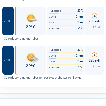
25%
Nubosidad
0mm
Lluvia
25km/h
22.08
0cm
Nieve
29°C
1015 hPa
74%
Humedad
Soleado con algunas nubes
25%
Nubosidad
2mm
Lluvia
32km/h
23.08
0cm
Nieve
29°C
1013 hPa
67%
Humedad
Soleado con algunas nubes con posibles chubascos con lluvias