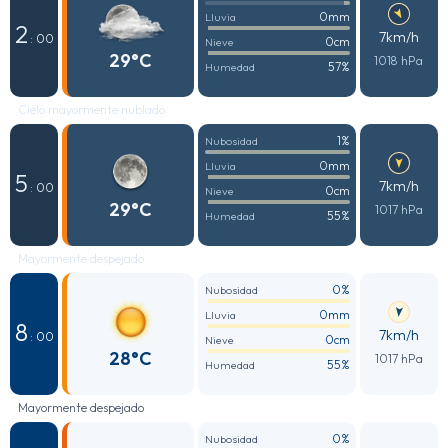
0mm
Lluvia
2
7km/h
: 00
0cm
Nieve
29°C
1018 hPa
57%
Humedad
Cielo mayormente nublado
1%
Nubosidad
0mm
Lluvia
5
7km/h
: 00
0cm
Nieve
29°C
1017 hPa
55%
Humedad
Mayormente despejado
0%
Nubosidad
0mm
Lluvia
8
7km/h
: 00
0cm
Nieve
28°C
1017 hPa
55%
Humedad
Mayormente despejado
0%
Nubosidad