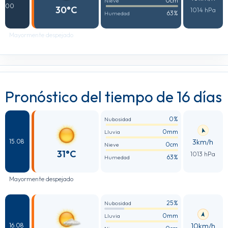
0cm
Nieve
00
30°C
1014 hPa
63%
Humedad
Mayormente despejado
Pronóstico del tiempo de 16 días
0%
Nubosidad
0mm
Lluvia
3km/h
15.08
0cm
Nieve
31°C
1013 hPa
63%
Humedad
Mayormente despejado
25%
Nubosidad
0mm
Lluvia
10km/h
16.08