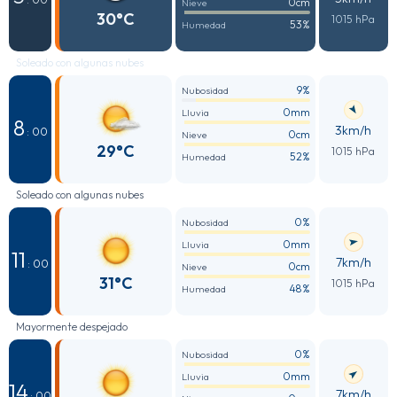
0cm
Nieve
30°C
1015 hPa
53%
Humedad
Soleado con algunas nubes
9%
Nubosidad
0mm
Lluvia
8
3km/h
: 00
0cm
Nieve
29°C
1015 hPa
52%
Humedad
Soleado con algunas nubes
0%
Nubosidad
0mm
Lluvia
11
7km/h
: 00
0cm
Nieve
31°C
1015 hPa
48%
Humedad
Mayormente despejado
0%
Nubosidad
0mm
Lluvia
14
7km/h
: 00