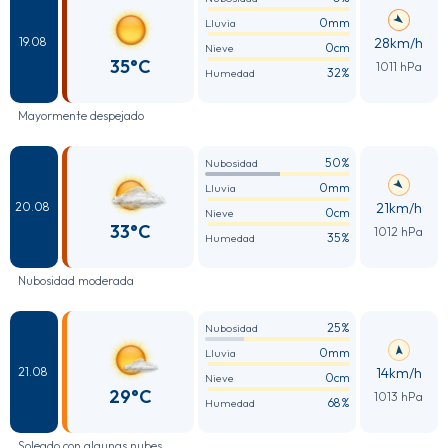
0mm
Lluvia
28km/h
19.08
0cm
Nieve
35°C
1011 hPa
32%
Humedad
Mayormente despejado
50%
Nubosidad
0mm
Lluvia
21km/h
20.08
0cm
Nieve
33°C
1012 hPa
35%
Humedad
Nubosidad moderada
25%
Nubosidad
0mm
Lluvia
14km/h
21.08
0cm
Nieve
29°C
1013 hPa
68%
Humedad
Soleado con algunas nubes