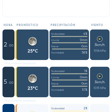
HORA
PRONÓSTICO
PRECIPITACIÓN
VIENTO
4%
Nubosidad
0mm
Lluvia
2
3km/h
: 00
0cm
Nieve
25°C
1016 hPa
58%
Humedad
Mayormente despejado
1%
Nubosidad
0mm
Lluvia
5
3km/h
: 00
0cm
Nieve
23°C
1015 hPa
57%
Humedad
Mayormente despejado
2%
Nubosidad