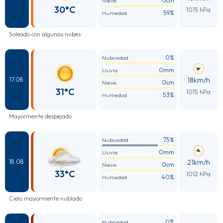
0cm
Nieve
30°C
1015 hPa
59%
Humedad
Soleado con algunas nubes
0%
Nubosidad
0mm
Lluvia
18km/h
17.08
0cm
Nieve
31°C
1015 hPa
53%
Humedad
Mayormente despejado
75%
Nubosidad
0mm
Lluvia
21km/h
18.08
0cm
Nieve
33°C
1012 hPa
40%
Humedad
Cielo mayormente nublado
0%
Nubosidad