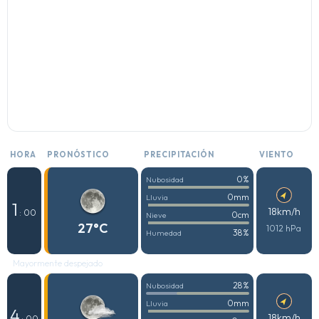
HORA
PRONÓSTICO
PRECIPITACIÓN
VIENTO
0%
Nubosidad
0mm
Lluvia
1
18km/h
: 00
0cm
Nieve
27°C
1012 hPa
38%
Humedad
Mayormente despejado
28%
Nubosidad
0mm
Lluvia
4
18km/h
: 00