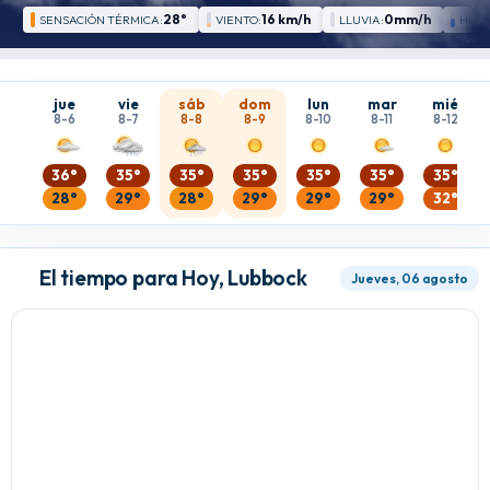
28°
16 km/h
0mm/h
SENSACIÓN TÉRMICA:
VIENTO:
LLUVIA:
HUM
jue
vie
sáb
dom
lun
mar
mié
8-6
8-7
8-8
8-9
8-10
8-11
8-12
36°
35°
35°
35°
35°
35°
35°
28°
29°
28°
29°
29°
29°
32°
El tiempo para Hoy, Lubbock
Jueves, 06 agosto