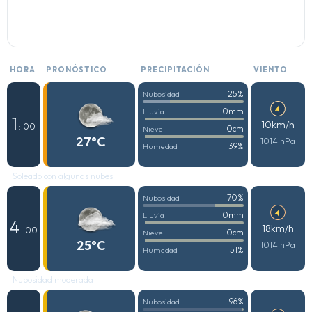
HORA
PRONÓSTICO
PRECIPITACIÓN
VIENTO
25%
Nubosidad
0mm
Lluvia
1
10km/h
: 00
0cm
Nieve
27°C
1014 hPa
39%
Humedad
Soleado con algunas nubes
70%
Nubosidad
0mm
Lluvia
4
18km/h
: 00
0cm
Nieve
25°C
1014 hPa
51%
Humedad
Nubosidad moderada
96%
Nubosidad