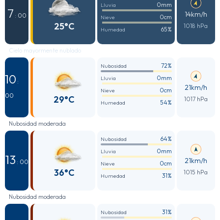
0mm
Lluvia
7
14km/h
: 00
0cm
Nieve
25°C
1018 hPa
65%
Humedad
Cielo mayormente nublado
72%
Nubosidad
10
0mm
Lluvia
:
21km/h
0cm
Nieve
00
29°C
1017 hPa
54%
Humedad
Nubosidad moderada
64%
Nubosidad
0mm
Lluvia
13
21km/h
: 00
0cm
Nieve
36°C
1015 hPa
31%
Humedad
Nubosidad moderada
31%
Nubosidad