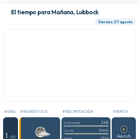
El tiempo para Mañana, Lubbock
Viernes, 07 agosto
HORA
PRONÓSTICO
PRECIPITACIÓN
VIENTO
24%
Nubosidad
0mm
Lluvia
1
14km/h
: 00
0cm
Nieve