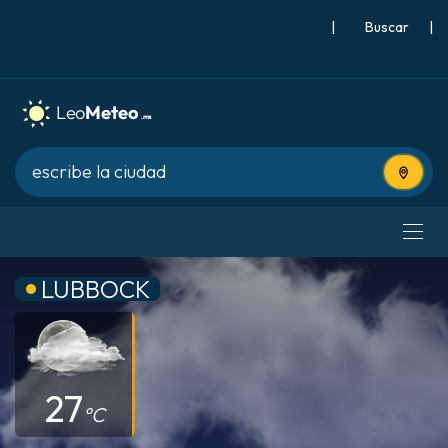
|
Buscar
|
Usa tu 
LUBBOCK
27
°C