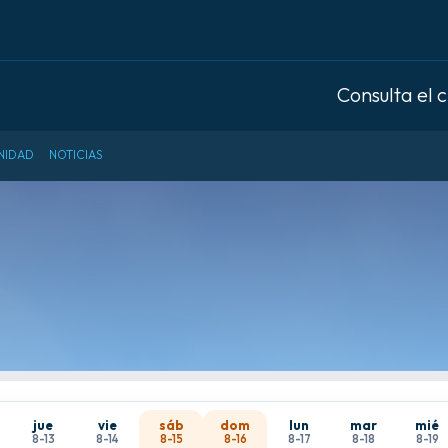
Consulta el 
NIDAD
NOTICIAS
jue
vie
sáb
dom
lun
mar
mié
8-13
8-14
8-15
8-16
8-17
8-18
8-19