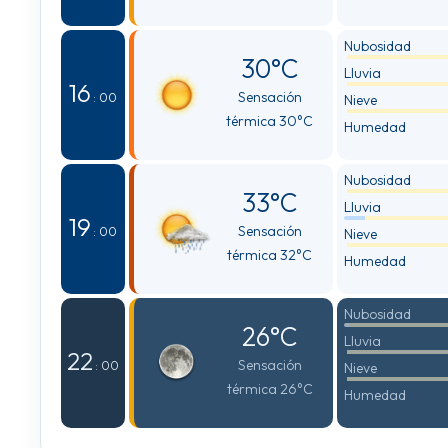
Nubosidad
30°C
Lluvia
16
Sensación
: 00
Nieve
térmica 30°C
Humedad
Nubosidad
33°C
Lluvia
19
Sensación
: 00
Nieve
térmica 32°C
Humedad
Nubosidad
26°C
Lluvia
22
Sensación
: 00
Nieve
térmica 26°C
Humedad