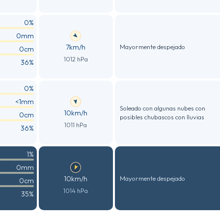
0%
0mm
7km/h
Mayormente despejado
0cm
1012 hPa
36%
0%
<1mm
Soleado con algunas nubes con
10km/h
0cm
posibles chubascos con lluvias
1011 hPa
36%
1%
0mm
10km/h
Mayormente despejado
0cm
1014 hPa
35%