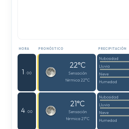
HORA
PRONÓSTICO
PRECIPITACIÓN
Nubosidad
22°C
Lluvia
1
Sensación
: 00
Nieve
térmica 22°C
Humedad
Nubosidad
21°C
Lluvia
4
Sensación
: 00
Nieve
térmica 21°C
Humedad