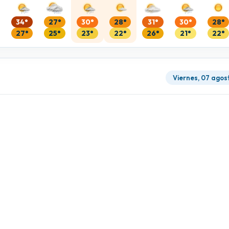
34°
27°
30°
28°
31°
30°
28°
27°
25°
23°
22°
26°
21°
22°
Viernes, 07 agos