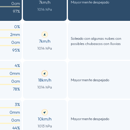
7km/h
Mayormente despejado
0cm
1014 hPa
97%
0%
2mm
Soleado con algunas nubes con
7km/h
0cm
posibles chubascos con lluvias
1014 hPa
95%
4%
0mm
18km/h
Mayormente despejado
0cm
1014 hPa
78%
3%
0mm
10km/h
Mayormente despejado
0cm
1013 hPa
44%