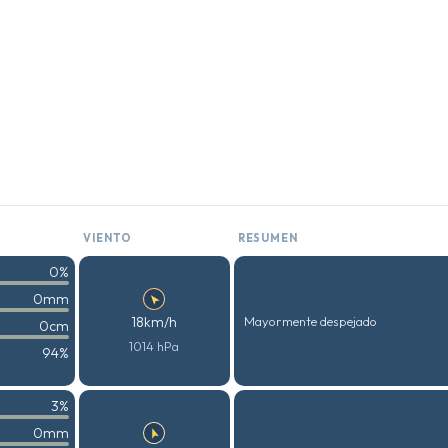
VIENTO
RESUMEN
0%
0mm
18km/h
Mayormente despejado
0cm
1014 hPa
94%
3%
0mm