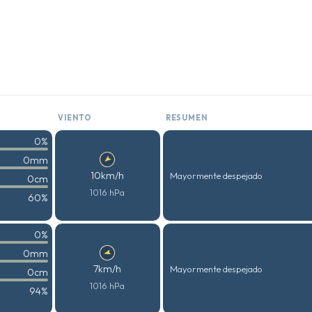
VIENTO
RESUMEN
0%
0mm
10km/h
Mayormente despejado
0cm
1016 hPa
60%
0%
0mm
7km/h
Mayormente despejado
0cm
1016 hPa
94%