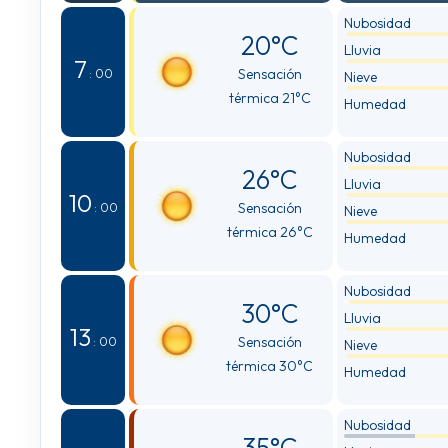
Nubosidad
20°C
Lluvia
7
Sensación
: 00
Nieve
térmica 21°C
Humedad
Nubosidad
26°C
Lluvia
10
Sensación
: 00
Nieve
térmica 26°C
Humedad
Nubosidad
30°C
Lluvia
13
Sensación
: 00
Nieve
térmica 30°C
Humedad
Nubosidad
35°C