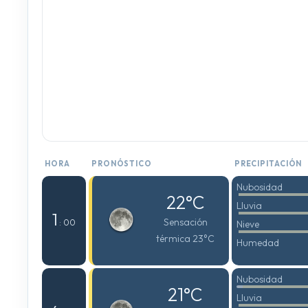
HORA
PRONÓSTICO
PRECIPITACIÓN
Nubosidad
22°C
Lluvia
1
Sensación
: 00
Nieve
térmica 23°C
Humedad
Nubosidad
21°C
Lluvia