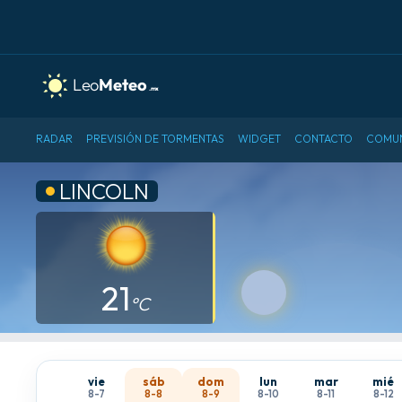
RADAR
PREVISIÓN DE TORMENTAS
WIDGET
CONTACTO
COMU
LINCOLN
21
°C
vie
sáb
dom
lun
mar
mié
8-7
8-8
8-9
8-10
8-11
8-12