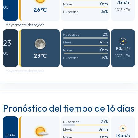
7km/h
0cm
Nieve
00
26°C
1015 hPa
36%
Humedad
Mayormente despejado
2%
Nubosidad
23
0mm
Lluvia
:
10km/h
0cm
Nieve
00
23°C
1013 hPa
38%
Humedad
Mayormente despejado
Pronóstico del tiempo de 16 días
25%
Nubosidad
0mm
Lluvia
18km/h
10.08
0cm
Nieve