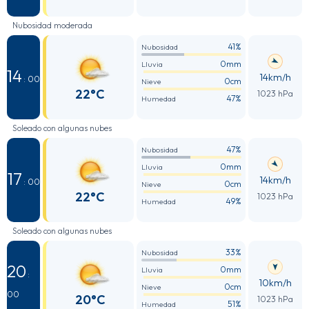
Nubosidad moderada
41%
Nubosidad
0mm
Lluvia
14
14km/h
: 00
0cm
Nieve
22°C
1023 hPa
47%
Humedad
Soleado con algunas nubes
47%
Nubosidad
0mm
Lluvia
17
14km/h
: 00
0cm
Nieve
22°C
1023 hPa
49%
Humedad
Soleado con algunas nubes
33%
Nubosidad
20
0mm
Lluvia
:
10km/h
0cm
Nieve
00
20°C
1023 hPa
51%
Humedad