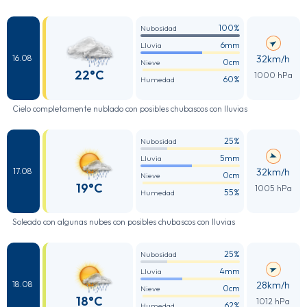
100%
Nubosidad
6mm
Lluvia
32km/h
16.08
0cm
Nieve
22°C
1000 hPa
60%
Humedad
Cielo completamente nublado con posibles chubascos con lluvias
25%
Nubosidad
5mm
Lluvia
32km/h
17.08
0cm
Nieve
19°C
1005 hPa
55%
Humedad
Soleado con algunas nubes con posibles chubascos con lluvias
25%
Nubosidad
4mm
Lluvia
28km/h
18.08
0cm
Nieve
18°C
1012 hPa
62%
Humedad