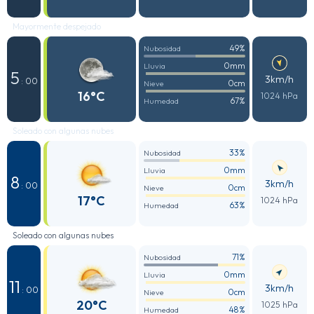
Mayormente despejado
49%
Nubosidad
0mm
Lluvia
5
3km/h
: 00
0cm
Nieve
16°C
1024 hPa
67%
Humedad
Soleado con algunas nubes
33%
Nubosidad
0mm
Lluvia
8
3km/h
: 00
0cm
Nieve
17°C
1024 hPa
63%
Humedad
Soleado con algunas nubes
71%
Nubosidad
0mm
Lluvia
11
3km/h
: 00
0cm
Nieve
20°C
1025 hPa
48%
Humedad