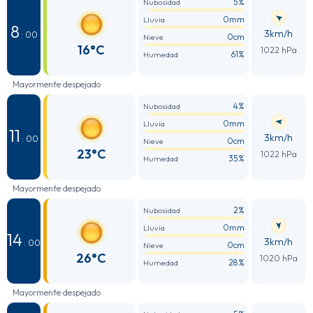
5%
Nubosidad
0mm
Lluvia
8
3km/h
: 00
0cm
Nieve
16°C
1022 hPa
61%
Humedad
Mayormente despejado
4%
Nubosidad
0mm
Lluvia
11
3km/h
: 00
0cm
Nieve
23°C
1022 hPa
35%
Humedad
Mayormente despejado
2%
Nubosidad
0mm
Lluvia
14
3km/h
: 00
0cm
Nieve
26°C
1020 hPa
28%
Humedad
Mayormente despejado