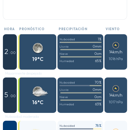
HORA
PRONÓSTICO
PRECIPITACIÓN
VIENTO
1%
Nubosidad
0mm
Lluvia
2
14km/h
: 00
0cm
Nieve
19°C
1016 hPa
65%
Humedad
Mayormente despejado
70%
Nubosidad
0mm
Lluvia
5
14km/h
: 00
0cm
Nieve
16°C
1017 hPa
63%
Humedad
Nubosidad moderada
78%
Nubosidad