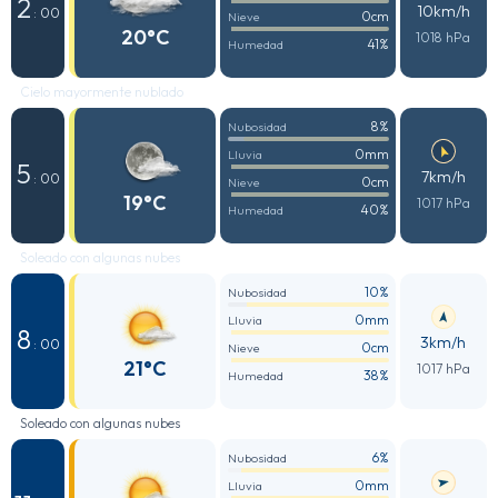
2
10km/h
: 00
0cm
Nieve
20°C
1018 hPa
41%
Humedad
Cielo mayormente nublado
8%
Nubosidad
0mm
Lluvia
5
7km/h
: 00
0cm
Nieve
19°C
1017 hPa
40%
Humedad
Soleado con algunas nubes
10%
Nubosidad
0mm
Lluvia
8
3km/h
: 00
0cm
Nieve
21°C
1017 hPa
38%
Humedad
Soleado con algunas nubes
6%
Nubosidad
0mm
Lluvia