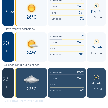
5%
Nubosidad
0mm
Lluvia
17
14km/h
: 00
0cm
Nieve
26°C
1019 hPa
31%
Humedad
Mayormente despejado
35%
Nubosidad
20
0mm
Lluvia
:
10km/h
0cm
Nieve
00
24°C
1018 hPa
37%
Humedad
Soleado con algunas nubes
100%
Nubosidad
23
0mm
Lluvia
:
7km/h
0cm
Nieve
00
22°C
1019 hPa
39%
Humedad
Cielo completamente nublado