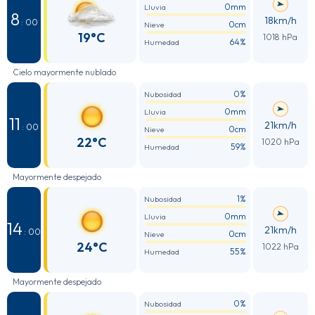
0mm
Lluvia
8
18km/h
: 00
0cm
Nieve
19°C
1018 hPa
64%
Humedad
Cielo mayormente nublado
0%
Nubosidad
0mm
Lluvia
11
21km/h
: 00
0cm
Nieve
22°C
1020 hPa
59%
Humedad
Mayormente despejado
1%
Nubosidad
0mm
Lluvia
14
21km/h
: 00
0cm
Nieve
24°C
1022 hPa
55%
Humedad
Mayormente despejado
0%
Nubosidad