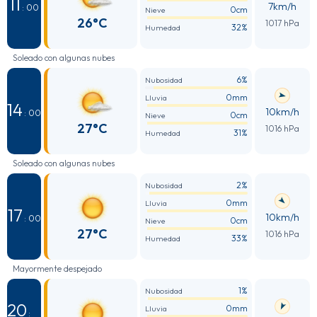
11
7km/h
: 00
0cm
Nieve
26°C
1017 hPa
32%
Humedad
Soleado con algunas nubes
6%
Nubosidad
0mm
Lluvia
14
10km/h
: 00
0cm
Nieve
27°C
1016 hPa
31%
Humedad
Soleado con algunas nubes
2%
Nubosidad
0mm
Lluvia
17
10km/h
: 00
0cm
Nieve
27°C
1016 hPa
33%
Humedad
Mayormente despejado
1%
Nubosidad
20
0mm
Lluvia
: