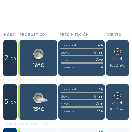
HORA
PRONÓSTICO
PRECIPITACIÓN
VIENTO
4%
Nubosidad
0mm
Lluvia
2
7km/h
: 00
0cm
Nieve
16°C
1022 hPa
59%
Humedad
Mayormente despejado
6%
Nubosidad
0mm
Lluvia
5
7km/h
: 00
0cm
Nieve
15°C
1022 hPa
63%
Humedad
Soleado con algunas nubes