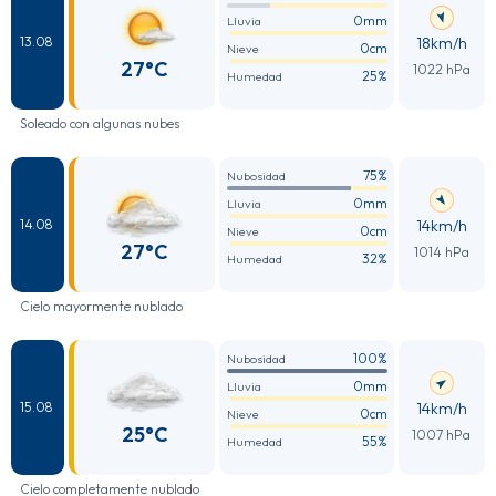
0mm
Lluvia
18km/h
13.08
0cm
Nieve
27°C
1022 hPa
25%
Humedad
Soleado con algunas nubes
75%
Nubosidad
0mm
Lluvia
14km/h
14.08
0cm
Nieve
27°C
1014 hPa
32%
Humedad
Cielo mayormente nublado
100%
Nubosidad
0mm
Lluvia
14km/h
15.08
0cm
Nieve
25°C
1007 hPa
55%
Humedad
Cielo completamente nublado