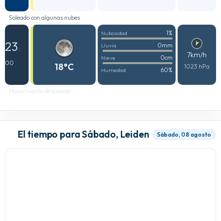
Soleado con algunas nubes
1%
Nubosidad
23
0mm
Lluvia
:
7km/h
0cm
Nieve
00
18°C
1023 hPa
60%
Humedad
Mayormente despejado
El tiempo para Sábado, Leiden
Sábado, 08 agosto