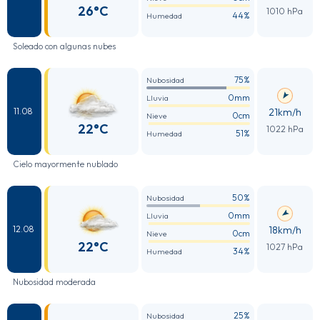
26°C
1010 hPa
44%
Humedad
Soleado con algunas nubes
75%
Nubosidad
0mm
Lluvia
21km/h
11.08
0cm
Nieve
22°C
1022 hPa
51%
Humedad
Cielo mayormente nublado
50%
Nubosidad
0mm
Lluvia
18km/h
12.08
0cm
Nieve
22°C
1027 hPa
34%
Humedad
Nubosidad moderada
25%
Nubosidad