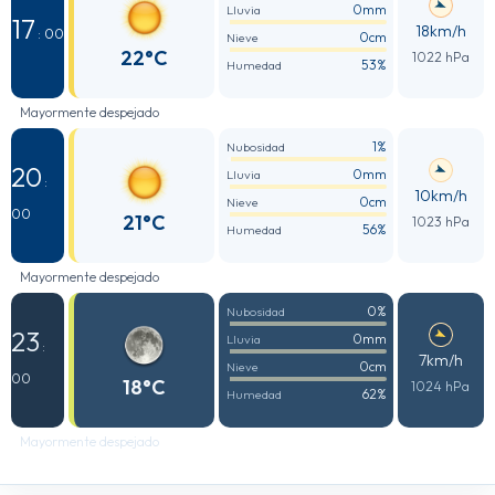
0mm
Lluvia
17
18km/h
: 00
0cm
Nieve
22°C
1022 hPa
53%
Humedad
Mayormente despejado
1%
Nubosidad
20
0mm
Lluvia
:
10km/h
0cm
Nieve
00
21°C
1023 hPa
56%
Humedad
Mayormente despejado
0%
Nubosidad
23
0mm
Lluvia
:
7km/h
0cm
Nieve
00
18°C
1024 hPa
62%
Humedad
Mayormente despejado