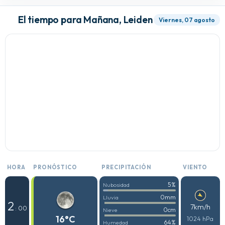
El tiempo para Mañana, Leiden
Viernes, 07 agosto
HORA
PRONÓSTICO
PRECIPITACIÓN
VIENTO
5%
Nubosidad
0mm
Lluvia
2
7km/h
: 00
0cm
Nieve
16°C
1024 hPa
64%
Humedad