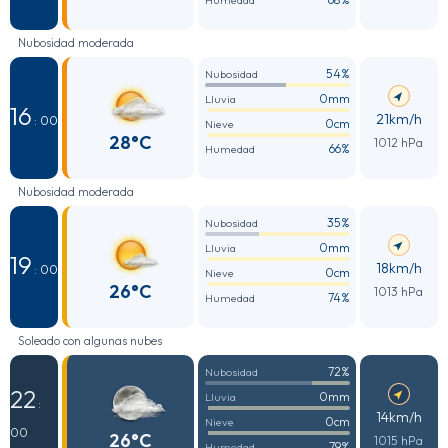
Humedad
Nubosidad moderada
54%
Nubosidad
0mm
Lluvia
16
21km/h
: 00
0cm
Nieve
28°C
1012 hPa
66%
Humedad
Nubosidad moderada
35%
Nubosidad
0mm
Lluvia
19
18km/h
: 00
0cm
Nieve
26°C
1013 hPa
74%
Humedad
Soleado con algunas nubes
72%
Nubosidad
22
0mm
Lluvia
:
14km/h
0cm
Nieve
00
26°C
1015 hPa
79%
Humedad