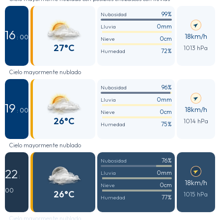
99%
Nubosidad
0mm
Lluvia
16
18km/h
: 00
0cm
Nieve
27°C
1013 hPa
72%
Humedad
Cielo mayormente nublado
96%
Nubosidad
0mm
Lluvia
19
18km/h
: 00
0cm
Nieve
26°C
1014 hPa
75%
Humedad
Cielo mayormente nublado
76%
Nubosidad
22
0mm
Lluvia
:
18km/h
0cm
Nieve
00
26°C
1015 hPa
77%
Humedad
Cielo mayormente nublado