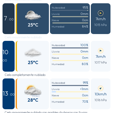
95%
Nubosidad
0mm
Lluvia
7
7km/h
: 00
0cm
Nieve
25°C
1015 hPa
84%
Humedad
Cielo mayormente nublado
100%
Nubosidad
10
0mm
Lluvia
:
7km/h
0cm
Nieve
00
25°C
1017 hPa
80%
Humedad
Cielo completamente nublado
99%
Nubosidad
<1mm
Lluvia
13
10km/h
: 00
0cm
Nieve
28°C
1016 hPa
70%
Humedad
Cielo mayormente nublado con posibles chubascos con lluvias