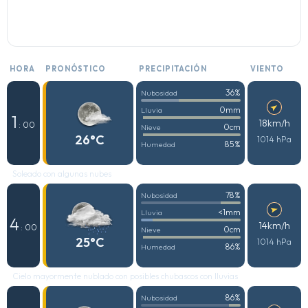
HORA
PRONÓSTICO
PRECIPITACIÓN
VIENTO
36%
Nubosidad
0mm
Lluvia
1
18km/h
: 00
0cm
Nieve
26°C
1014 hPa
85%
Humedad
Soleado con algunas nubes
78%
Nubosidad
<1mm
Lluvia
4
14km/h
: 00
0cm
Nieve
25°C
1014 hPa
86%
Humedad
Cielo mayormente nublado con posibles chubascos con lluvias
86%
Nubosidad