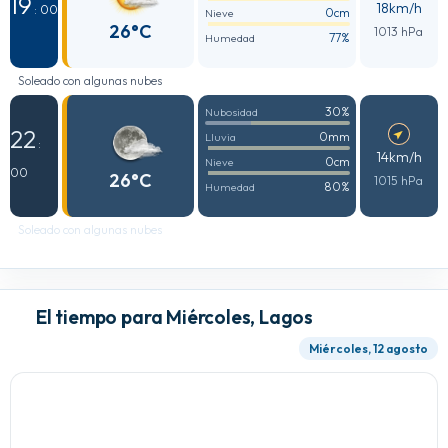
19
18km/h
: 00
0cm
Nieve
26°C
1013 hPa
77%
Humedad
Soleado con algunas nubes
30%
Nubosidad
22
0mm
Lluvia
:
14km/h
0cm
Nieve
00
26°C
1015 hPa
80%
Humedad
Soleado con algunas nubes
El tiempo para Miércoles, Lagos
Miércoles, 12 agosto