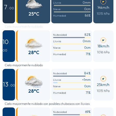
0mm
Lluvia
7
14km/h
: 00
0cm
Nieve
25°C
1015 hPa
86%
Humedad
Cielo mayormente nublado
82%
Nubosidad
10
0mm
Lluvia
:
18km/h
0cm
Nieve
00
28°C
1016 hPa
71%
Humedad
Cielo mayormente nublado
84%
Nubosidad
<1mm
Lluvia
13
25km/h
: 00
0cm
Nieve
28°C
1015 hPa
71%
Humedad
Cielo mayormente nublado con posibles chubascos con lluvias
69%
Nubosidad