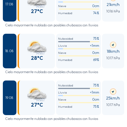
21km/h
17.08
0cm
Nieve
27°C
1016 hPa
74%
Humedad
Cielo mayormente nublado con posibles chubascos con lluvias
75%
Nubosidad
<1mm
Lluvia
18km/h
18.08
0cm
Nieve
28°C
1017 hPa
69%
Humedad
Cielo mayormente nublado con posibles chubascos con lluvias
75%
Nubosidad
<1mm
Lluvia
25km/h
19.08
0cm
Nieve
27°C
1017 hPa
75%
Humedad
Cielo mayormente nublado con posibles chubascos con lluvias