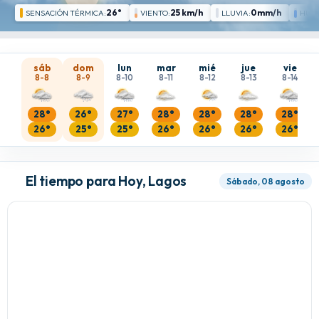
26°
25 km/h
0mm/h
SENSACIÓN TÉRMICA:
VIENTO:
LLUVIA:
HUM
sáb
dom
lun
mar
mié
jue
vie
8-8
8-9
8-10
8-11
8-12
8-13
8-14
28°
26°
27°
28°
28°
28°
28°
26°
25°
25°
26°
26°
26°
26°
El tiempo para Hoy, Lagos
Sábado, 08 agosto