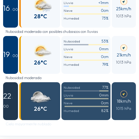
<1mm
Lluvia
16
25km/h
: 00
0cm
Nieve
28°C
1013 hPa
73%
Humedad
Nubosidad moderada con posibles chubascos con lluvias
53%
Nubosidad
0mm
Lluvia
19
21km/h
: 00
0cm
Nieve
26°C
1013 hPa
79%
Humedad
Nubosidad moderada
77%
Nubosidad
22
0mm
Lluvia
:
18km/h
0cm
Nieve
00
26°C
1015 hPa
82%
Humedad
Cielo mayormente nublado