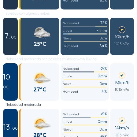
83%
Humedad
Soleado con algunas nubes
72%
Nubosidad
<1mm
Lluvia
7
10km/h
: 00
0cm
Nieve
25°C
1015 hPa
84%
Humedad
Nubosidad moderada con posibles chubascos con lluvias
69%
Nubosidad
10
0mm
Lluvia
:
10km/h
0cm
Nieve
00
27°C
1016 hPa
71%
Humedad
Nubosidad moderada
61%
Nubosidad
0mm
Lluvia
13
14km/h
: 00
0cm
Nieve
28°C
1015 hPa
68%