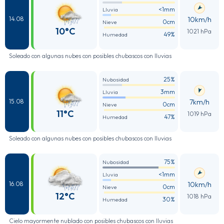
<1mm
Lluvia
10km/h
14.08
0cm
Nieve
10°C
1021 hPa
49%
Humedad
Soleado con algunas nubes con posibles chubascos con lluvias
25%
Nubosidad
3mm
Lluvia
7km/h
15.08
0cm
Nieve
11°C
1019 hPa
47%
Humedad
Soleado con algunas nubes con posibles chubascos con lluvias
75%
Nubosidad
<1mm
Lluvia
10km/h
16.08
0cm
Nieve
12°C
1018 hPa
30%
Humedad
Cielo mayormente nublado con posibles chubascos con lluvias