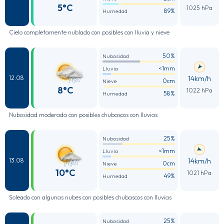
5°C
1025 hPa
89%
Humedad
Cielo completamente nublado con posibles con lluvia y nieve
50%
Nubosidad
<1mm
Lluvia
14km/h
12.08
0cm
Nieve
8°C
1022 hPa
58%
Humedad
Nubosidad moderada con posibles chubascos con lluvias
25%
Nubosidad
<1mm
Lluvia
14km/h
13.08
0cm
Nieve
10°C
1021 hPa
49%
Humedad
Soleado con algunas nubes con posibles chubascos con lluvias
25%
Nubosidad