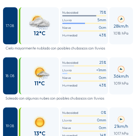
75%
Nubosidad
5mm
Lluvia
28km/h
17.08
0cm
Nieve
12°C
1018 hPa
43%
Humedad
Cielo mayormente nublado con posibles chubascos con lluvias
25%
Nubosidad
<1mm
Lluvia
36km/h
18.08
0cm
Nieve
11°C
1019 hPa
43%
Humedad
Soleado con algunas nubes con posibles chubascos con lluvias
0%
Nubosidad
0mm
Lluvia
21km/h
19.08
0cm
Nieve
13°C
1017 hPa
14%
Humedad