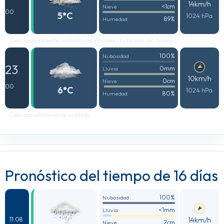
14km/h
<1cm
Nieve
00
5°C
1024 hPa
89%
Humedad
Cielo mayormente nublado con posibles chubascos con lluvias
100%
Nubosidad
23
0mm
Lluvia
:
10km/h
0cm
Nieve
00
6°C
1024 hPa
80%
Humedad
Cielo completamente nublado
Pronóstico del tiempo de 16 días
100%
Nubosidad
<1mm
Lluvia
14km/h
11.08
2cm
Nieve