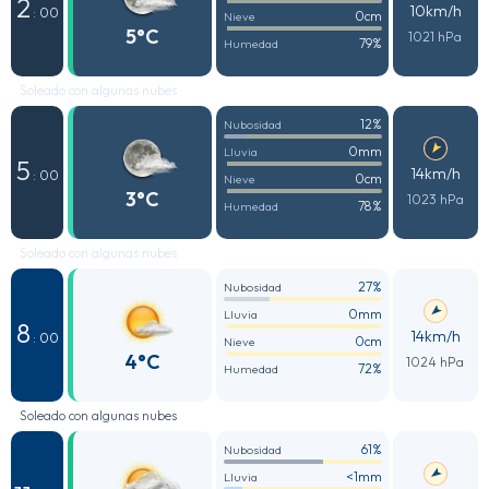
2
10km/h
: 00
0cm
Nieve
5°C
1021 hPa
79%
Humedad
Soleado con algunas nubes
12%
Nubosidad
0mm
Lluvia
5
14km/h
: 00
0cm
Nieve
3°C
1023 hPa
78%
Humedad
Soleado con algunas nubes
27%
Nubosidad
0mm
Lluvia
8
14km/h
: 00
0cm
Nieve
4°C
1024 hPa
72%
Humedad
Soleado con algunas nubes
61%
Nubosidad
<1mm
Lluvia