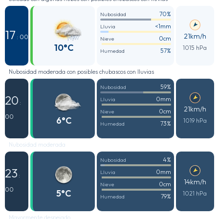
70%
Nubosidad
<1mm
Lluvia
17
21km/h
: 00
0cm
Nieve
10°C
1015 hPa
57%
Humedad
Nubosidad moderada con posibles chubascos con lluvias
59%
Nubosidad
20
0mm
Lluvia
:
21km/h
0cm
Nieve
00
6°C
1019 hPa
73%
Humedad
Nubosidad moderada
4%
Nubosidad
23
0mm
Lluvia
:
14km/h
0cm
Nieve
00
5°C
1021 hPa
79%
Humedad
Mayormente despejado