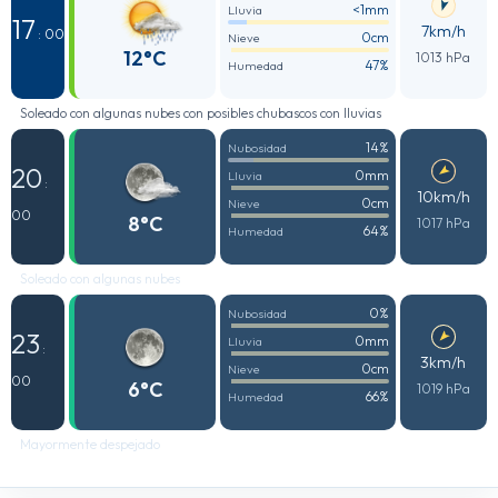
<1mm
Lluvia
17
7km/h
: 00
0cm
Nieve
12°C
1013 hPa
47%
Humedad
Soleado con algunas nubes con posibles chubascos con lluvias
14%
Nubosidad
20
0mm
Lluvia
:
10km/h
0cm
Nieve
00
8°C
1017 hPa
64%
Humedad
Soleado con algunas nubes
0%
Nubosidad
23
0mm
Lluvia
:
3km/h
0cm
Nieve
00
6°C
1019 hPa
66%
Humedad
Mayormente despejado