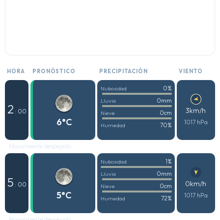
HORA
PRONÓSTICO
PRECIPITACIÓN
VIENTO
0%
Nubosidad
0mm
Lluvia
2
3km/h
: 00
0cm
Nieve
6°C
1017 hPa
70%
Humedad
Mayormente despejado
1%
Nubosidad
0mm
Lluvia
5
0km/h
: 00
0cm
Nieve
5°C
1017 hPa
72%
Humedad
Mayormente despejado