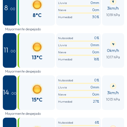
0mm
Lluvia
8
3km/h
: 00
0cm
Nieve
8°C
1019 hPa
30%
Humedad
Mayormente despejado
0%
Nubosidad
0mm
Lluvia
11
0km/h
: 00
0cm
Nieve
13°C
1017 hPa
16%
Humedad
Mayormente despejado
0%
Nubosidad
0mm
Lluvia
14
3km/h
: 00
0cm
Nieve
15°C
1013 hPa
27%
Humedad
Mayormente despejado
6%
Nubosidad