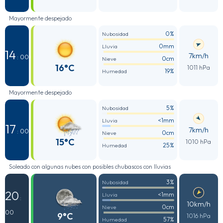
Mayormente despejado
0%
Nubosidad
0mm
Lluvia
14
7km/h
: 00
0cm
Nieve
16°C
1011 hPa
19%
Humedad
Mayormente despejado
5%
Nubosidad
<1mm
Lluvia
17
7km/h
: 00
0cm
Nieve
15°C
1010 hPa
25%
Humedad
Soleado con algunas nubes con posibles chubascos con lluvias
3%
Nubosidad
20
<1mm
Lluvia
:
10km/h
0cm
Nieve
00
9°C
1016 hPa
57%
Humedad