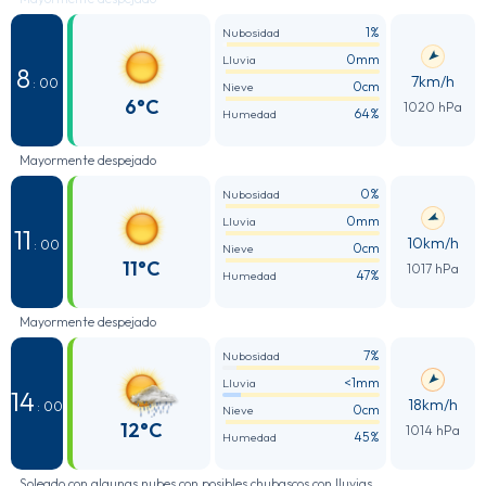
1%
Nubosidad
0mm
Lluvia
8
7km/h
: 00
0cm
Nieve
6°C
1020 hPa
64%
Humedad
Mayormente despejado
0%
Nubosidad
0mm
Lluvia
11
10km/h
: 00
0cm
Nieve
11°C
1017 hPa
47%
Humedad
Mayormente despejado
7%
Nubosidad
<1mm
Lluvia
14
18km/h
: 00
0cm
Nieve
12°C
1014 hPa
45%
Humedad
Soleado con algunas nubes con posibles chubascos con lluvias