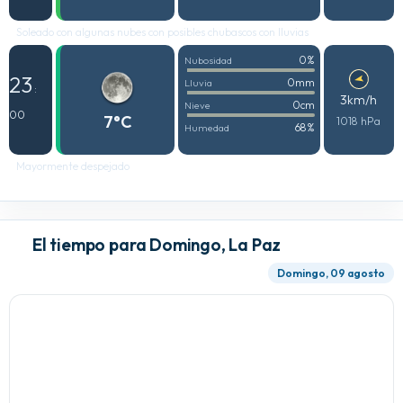
Soleado con algunas nubes con posibles chubascos con lluvias
0%
Nubosidad
23
0mm
Lluvia
:
3km/h
0cm
Nieve
00
7°C
1018 hPa
68%
Humedad
Mayormente despejado
El tiempo para Domingo, La Paz
Domingo, 09 agosto