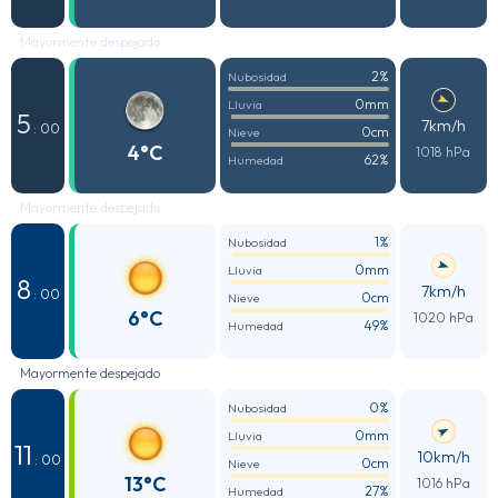
Mayormente despejado
2%
Nubosidad
0mm
Lluvia
5
7km/h
: 00
0cm
Nieve
4°C
1018 hPa
62%
Humedad
Mayormente despejado
1%
Nubosidad
0mm
Lluvia
8
7km/h
: 00
0cm
Nieve
6°C
1020 hPa
49%
Humedad
Mayormente despejado
0%
Nubosidad
0mm
Lluvia
11
10km/h
: 00
0cm
Nieve
13°C
1016 hPa
27%
Humedad