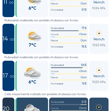
11
14km/h
: 00
0cm
Nieve
6°C
1024 hPa
81%
Humedad
Nubosidad moderada con posibles chubascos con lluvias
75%
Nubosidad
<1mm
Lluvia
14
14km/h
: 00
0cm
Nieve
7°C
1022 hPa
78%
Humedad
Nubosidad moderada con posibles chubascos con lluvias
86%
Nubosidad
<1mm
Lluvia
17
14km/h
: 00
0cm
Nieve
6°C
1020 hPa
76%
Humedad
Cielo mayormente nublado con posibles chubascos con lluvias
81%
Nubosidad
20
0mm
Lluvia
: