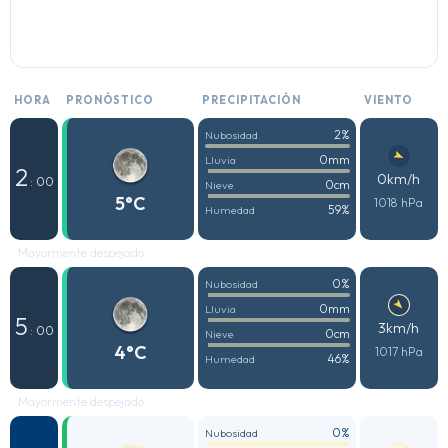
HORA
PRONÓSTICO
PRECIPITACIÓN
VIENTO
2%
Nubosidad
0mm
Lluvia
2
0km/h
: 00
0cm
Nieve
5°C
1018 hPa
59%
Humedad
Mayormente despejado
0%
Nubosidad
0mm
Lluvia
5
3km/h
: 00
0cm
Nieve
4°C
1017 hPa
46%
Humedad
Mayormente despejado
0%
Nubosidad