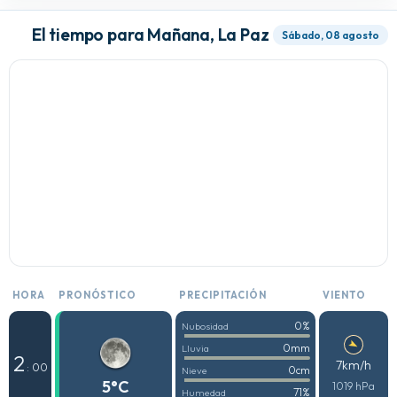
El tiempo para Mañana, La Paz
Sábado, 08 agosto
HORA
PRONÓSTICO
PRECIPITACIÓN
VIENTO
0%
Nubosidad
0mm
Lluvia
2
7km/h
: 00
0cm
Nieve
5°C
1019 hPa
71%
Humedad