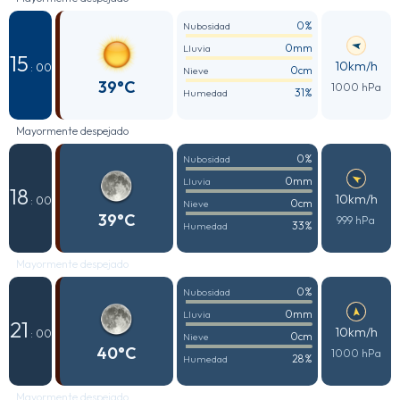
0%
Nubosidad
0mm
Lluvia
15
10km/h
: 00
0cm
Nieve
39°C
1000 hPa
31%
Humedad
Mayormente despejado
0%
Nubosidad
0mm
Lluvia
18
10km/h
: 00
0cm
Nieve
39°C
999 hPa
33%
Humedad
Mayormente despejado
0%
Nubosidad
0mm
Lluvia
21
10km/h
: 00
0cm
Nieve
40°C
1000 hPa
28%
Humedad
Mayormente despejado