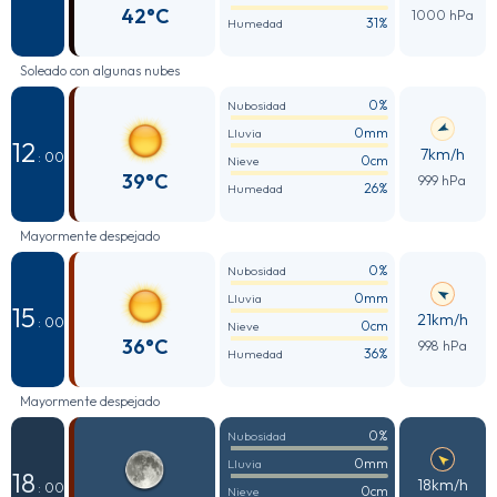
42°C
1000 hPa
31%
Humedad
Soleado con algunas nubes
0%
Nubosidad
0mm
Lluvia
12
7km/h
: 00
0cm
Nieve
39°C
999 hPa
26%
Humedad
Mayormente despejado
0%
Nubosidad
0mm
Lluvia
15
21km/h
: 00
0cm
Nieve
36°C
998 hPa
36%
Humedad
Mayormente despejado
0%
Nubosidad
0mm
Lluvia
18
18km/h
: 00
0cm
Nieve