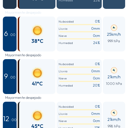
23%
Humedad
Mayormente despejado
0%
Nubosidad
0mm
Lluvia
6
25km/h
: 00
0cm
Nieve
38°C
999 hPa
24%
Humedad
Mayormente despejado
0%
Nubosidad
0mm
Lluvia
9
21km/h
: 00
0cm
Nieve
41°C
1000 hPa
20%
Humedad
Mayormente despejado
0%
Nubosidad
0mm
Lluvia
12
21km/h
: 00
0cm
Nieve
45°C
998 hPa
17%