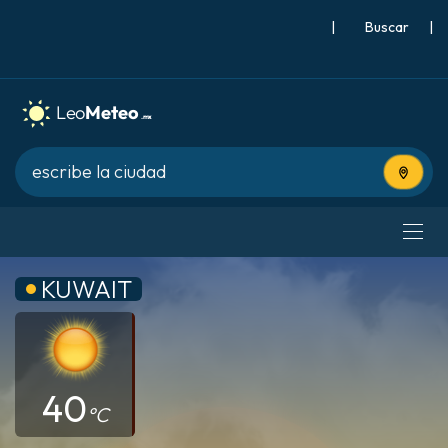
|
Buscar
|
Usa tu 
KUWAIT
40
°C