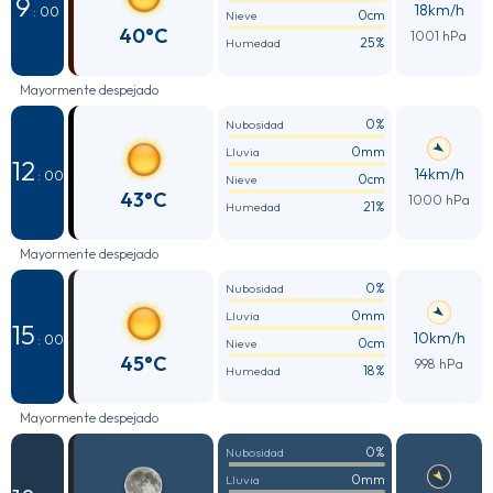
9
18km/h
: 00
0cm
Nieve
40°C
1001 hPa
25%
Humedad
Mayormente despejado
0%
Nubosidad
0mm
Lluvia
12
14km/h
: 00
0cm
Nieve
43°C
1000 hPa
21%
Humedad
Mayormente despejado
0%
Nubosidad
0mm
Lluvia
15
10km/h
: 00
0cm
Nieve
45°C
998 hPa
18%
Humedad
Mayormente despejado
0%
Nubosidad
0mm
Lluvia