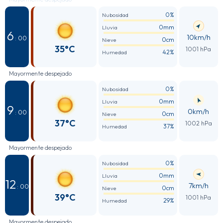
0%
Nubosidad
0mm
Lluvia
6
10km/h
: 00
0cm
Nieve
35°C
1001 hPa
42%
Humedad
Mayormente despejado
0%
Nubosidad
0mm
Lluvia
9
0km/h
: 00
0cm
Nieve
37°C
1002 hPa
37%
Humedad
Mayormente despejado
0%
Nubosidad
0mm
Lluvia
12
7km/h
: 00
0cm
Nieve
39°C
1001 hPa
29%
Humedad
Mayormente despejado