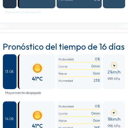
Mayormente despejado
Pronóstico del tiempo de 16 días
0%
Nubosidad
0mm
Lluvia
21km/h
13.08
0cm
Nieve
41°C
999 hPa
23%
Humedad
Mayormente despejado
0%
Nubosidad
0mm
Lluvia
18km/h
14.08
0cm
Nieve
41°C
998 hPa
26%
Humedad