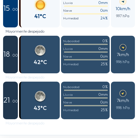
0mm
Lluvia
15
10km/h
: 00
0cm
Nieve
41°C
997 hPa
24%
Humedad
Mayormente despejado
0%
Nubosidad
0mm
Lluvia
18
7km/h
: 00
0cm
Nieve
42°C
996 hPa
25%
Humedad
Mayormente despejado
0%
Nubosidad
0mm
Lluvia
21
7km/h
: 00
0cm
Nieve
43°C
998 hPa
25%
Humedad
Mayormente despejado