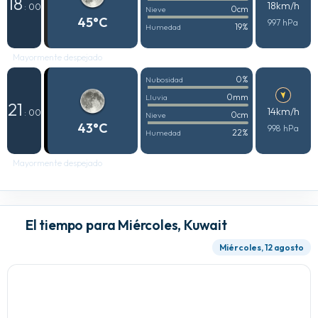
18
18km/h
: 00
0cm
Nieve
45°C
997 hPa
19%
Humedad
Mayormente despejado
0%
Nubosidad
0mm
Lluvia
21
14km/h
: 00
0cm
Nieve
43°C
998 hPa
22%
Humedad
Mayormente despejado
El tiempo para Miércoles, Kuwait
Miércoles, 12 agosto