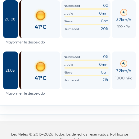
0%
Nubosidad
0mm
Lluvia
32km/h
20.08
0cm
Nieve
41°C
999 hPa
20%
Humedad
Mayormente despejado
0%
Nubosidad
0mm
Lluvia
32km/h
21.08
0cm
Nieve
41°C
1000 hPa
21%
Humedad
Mayormente despejado
LeoMeteo © 2013-2026 Todos los derechos reservados. Política de