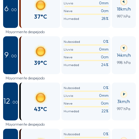
0mm
Lluvia
6
18km/h
: 00
0cm
Nieve
37°C
997 hPa
28%
Humedad
Mayormente despejado
0%
Nubosidad
0mm
Lluvia
9
14km/h
: 00
0cm
Nieve
39°C
998 hPa
24%
Humedad
Mayormente despejado
0%
Nubosidad
0mm
Lluvia
12
3km/h
: 00
0cm
Nieve
43°C
997 hPa
22%
Humedad
Mayormente despejado
0%
Nubosidad