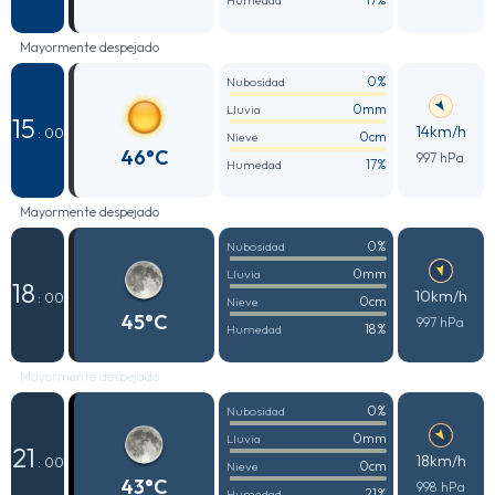
Humedad
Mayormente despejado
0%
Nubosidad
0mm
Lluvia
15
14km/h
: 00
0cm
Nieve
46°C
997 hPa
17%
Humedad
Mayormente despejado
0%
Nubosidad
0mm
Lluvia
18
10km/h
: 00
0cm
Nieve
45°C
997 hPa
18%
Humedad
Mayormente despejado
0%
Nubosidad
0mm
Lluvia
21
18km/h
: 00
0cm
Nieve
43°C
998 hPa
21%
Humedad