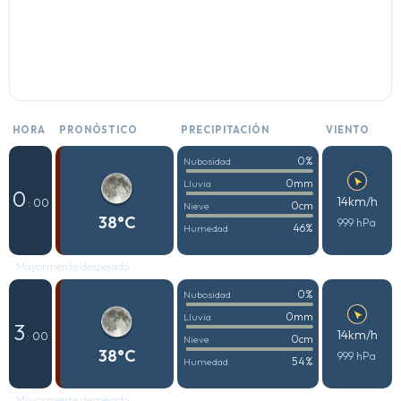
HORA
PRONÓSTICO
PRECIPITACIÓN
VIENTO
0%
Nubosidad
0mm
Lluvia
0
14km/h
: 00
0cm
Nieve
38°C
999 hPa
46%
Humedad
Mayormente despejado
0%
Nubosidad
0mm
Lluvia
3
14km/h
: 00
0cm
Nieve
38°C
999 hPa
54%
Humedad
Mayormente despejado