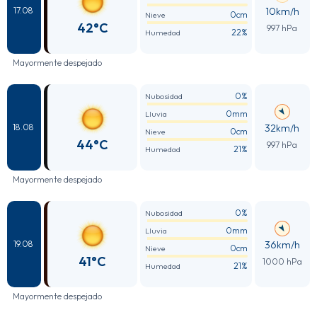
10km/h
17.08
0cm
Nieve
42°C
997 hPa
22%
Humedad
Mayormente despejado
0%
Nubosidad
0mm
Lluvia
32km/h
18.08
0cm
Nieve
44°C
997 hPa
21%
Humedad
Mayormente despejado
0%
Nubosidad
0mm
Lluvia
36km/h
19.08
0cm
Nieve
41°C
1000 hPa
21%
Humedad
Mayormente despejado