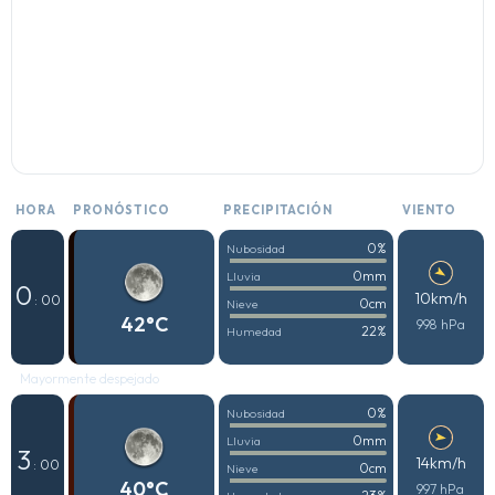
HORA
PRONÓSTICO
PRECIPITACIÓN
VIENTO
0%
Nubosidad
0mm
Lluvia
0
10km/h
: 00
0cm
Nieve
42°C
998 hPa
22%
Humedad
Mayormente despejado
0%
Nubosidad
0mm
Lluvia
3
14km/h
: 00
0cm
Nieve
40°C
997 hPa