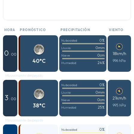
HORA
PRONÓSTICO
PRECIPITACIÓN
VIENTO
0%
Nubosidad
0mm
Lluvia
0
18km/h
: 00
0cm
Nieve
40°C
996 hPa
24%
Humedad
Mayormente despejado
0%
Nubosidad
0mm
Lluvia
3
21km/h
: 00
0cm
Nieve
38°C
995 hPa
25%
Humedad
Mayormente despejado
0%
Nubosidad