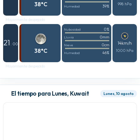
38°C
998 hPa
39%
Humedad
Mayormente despejado
0%
Nubosidad
0mm
Lluvia
21
14km/h
: 00
0cm
Nieve
38°C
1000 hPa
46%
Humedad
Mayormente despejado
El tiempo para Lunes, Kuwait
Lunes, 10 agosto