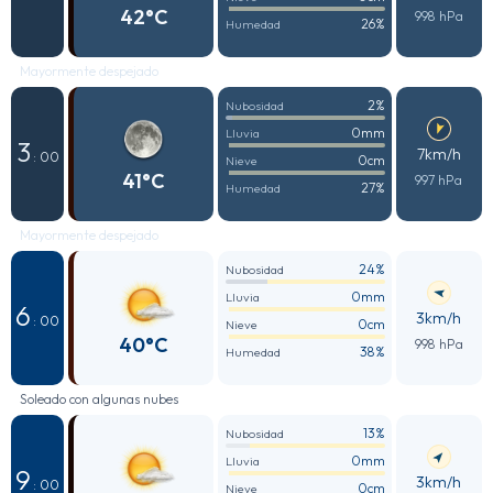
42°C
998 hPa
26%
Humedad
Mayormente despejado
2%
Nubosidad
0mm
Lluvia
3
7km/h
: 00
0cm
Nieve
41°C
997 hPa
27%
Humedad
Mayormente despejado
24%
Nubosidad
0mm
Lluvia
6
3km/h
: 00
0cm
Nieve
40°C
998 hPa
38%
Humedad
Soleado con algunas nubes
13%
Nubosidad
0mm
Lluvia
9
3km/h
: 00
0cm
Nieve