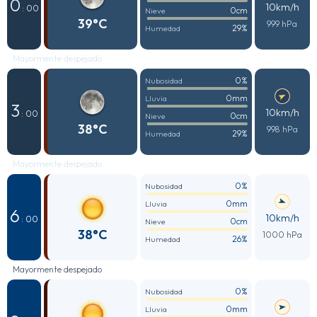
0
10km/h
: 00
0cm
Nieve
39°C
999 hPa
29%
Humedad
Mayormente despejado
0%
Nubosidad
0mm
Lluvia
3
10km/h
: 00
0cm
Nieve
38°C
998 hPa
29%
Humedad
Mayormente despejado
0%
Nubosidad
0mm
Lluvia
6
10km/h
: 00
0cm
Nieve
38°C
1000 hPa
26%
Humedad
Mayormente despejado
0%
Nubosidad
0mm
Lluvia