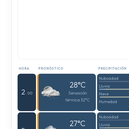
HORA
PRONÓSTICO
PRECIPITACIÓN
Nubosidad
28°C
Lluvia
2
Sensación
: 00
Nieve
térmica 32°C
Humedad
Nubosidad
27°C
Lluvia