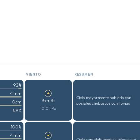
VIENTO
RESUMEN
92%
<1mm
Cielo mayormente nublado con
3km/h
0cm
posibles chubascos con lluvias
1010 hPa
89%
100%
<1mm
Cielo completamente nublado con