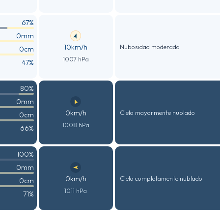
67%
0mm
10km/h
Nubosidad moderada
0cm
1007 hPa
47%
80%
0mm
0km/h
Cielo mayormente nublado
0cm
1008 hPa
66%
100%
0mm
0km/h
Cielo completamente nublado
0cm
1011 hPa
71%