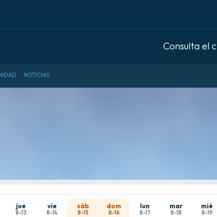
Consulta el 
NIDAD
NOTICIAS
jue
vie
sáb
dom
lun
mar
mié
8-13
8-14
8-15
8-16
8-17
8-18
8-19