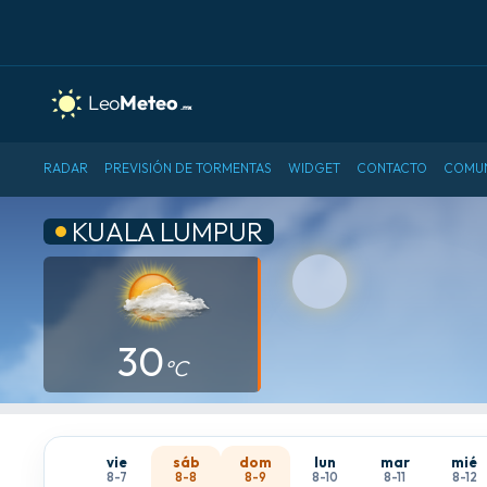
RADAR
PREVISIÓN DE TORMENTAS
WIDGET
CONTACTO
COMU
KUALA LUMPUR
30
°C
vie
sáb
dom
lun
mar
mié
8-7
8-8
8-9
8-10
8-11
8-12