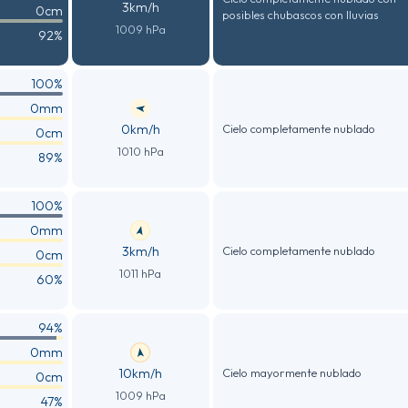
3km/h
0cm
posibles chubascos con lluvias
1009 hPa
92%
100%
0mm
0km/h
Cielo completamente nublado
0cm
1010 hPa
89%
100%
0mm
3km/h
Cielo completamente nublado
0cm
1011 hPa
60%
94%
0mm
10km/h
Cielo mayormente nublado
0cm
1009 hPa
47%