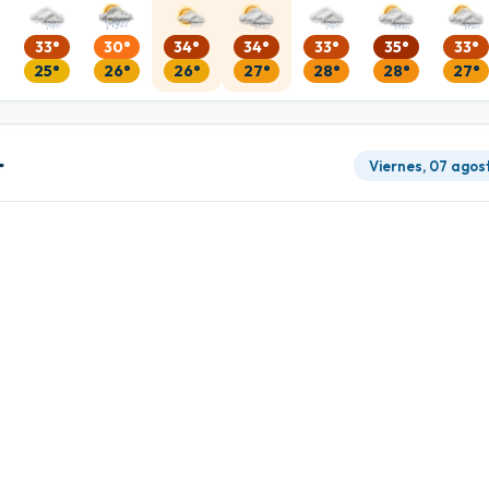
33°
30°
34°
34°
33°
35°
33°
25°
26°
26°
27°
28°
28°
27°
r
Viernes, 07 agos