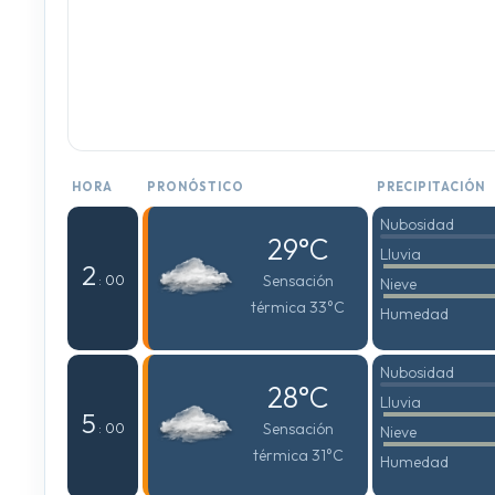
HORA
PRONÓSTICO
PRECIPITACIÓN
Nubosidad
29°C
Lluvia
2
Sensación
: 00
Nieve
térmica 33°C
Humedad
Nubosidad
28°C
Lluvia
5
Sensación
: 00
Nieve
térmica 31°C
Humedad