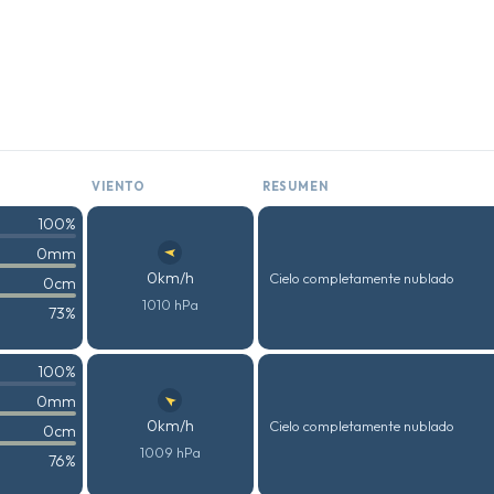
VIENTO
RESUMEN
100%
0mm
0km/h
Cielo completamente nublado
0cm
1010 hPa
73%
100%
0mm
0km/h
Cielo completamente nublado
0cm
1009 hPa
76%