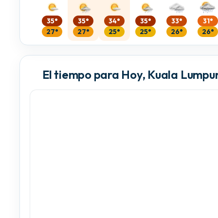
35°
35°
34°
35°
33°
31°
27°
27°
25°
25°
26°
26°
El tiempo para Hoy, Kuala Lumpu