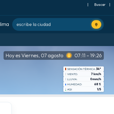
|
Buscar
|
clima
Usa tu ubic
Hoy es Viernes, 07 agosto
07:11 – 19:26
34°
SENSACIÓN TÉRMICA:
7 km/h
VIENTO:
0mm/h
LLUVIA:
68 %
HUMEDAD:
1/5
AQI