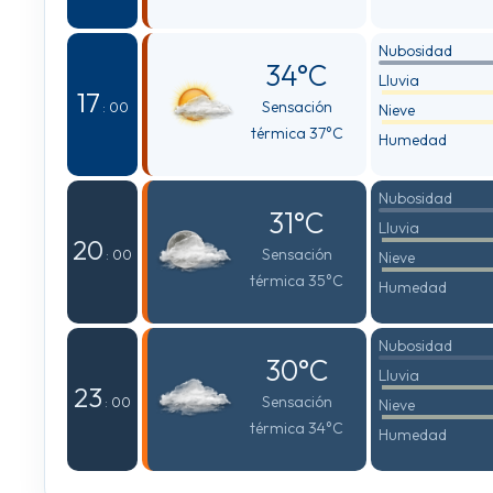
Nubosidad
34°C
Lluvia
17
Sensación
: 00
Nieve
térmica 37°C
Humedad
Nubosidad
31°C
Lluvia
20
Sensación
: 00
Nieve
térmica 35°C
Humedad
Nubosidad
30°C
Lluvia
23
Sensación
: 00
Nieve
térmica 34°C
Humedad