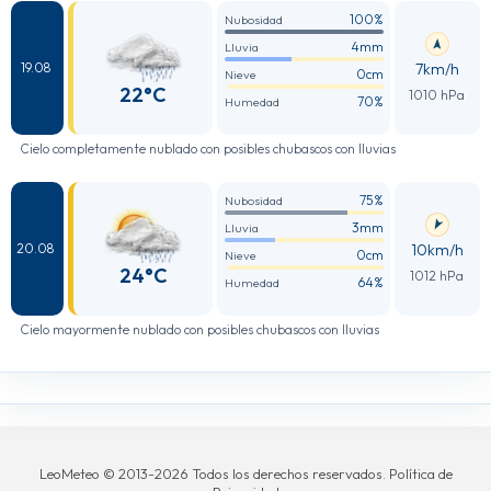
100%
Nubosidad
4mm
Lluvia
7km/h
19.08
0cm
Nieve
22°C
1010 hPa
70%
Humedad
Cielo completamente nublado con posibles chubascos con lluvias
75%
Nubosidad
3mm
Lluvia
10km/h
20.08
0cm
Nieve
24°C
1012 hPa
64%
Humedad
Cielo mayormente nublado con posibles chubascos con lluvias
LeoMeteo © 2013-2026 Todos los derechos reservados. Política de