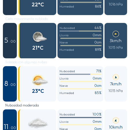
22°C
1016 hPa
86%
Humedad
Cielo mayormente nublado
44%
Nubosidad
0mm
Lluvia
5
3km/h
: 00
0cm
Nieve
21°C
1015 hPa
89%
Humedad
Soleado con algunas nubes
71%
Nubosidad
0mm
Lluvia
8
7km/h
: 00
0cm
Nieve
23°C
1015 hPa
85%
Humedad
Nubosidad moderada
100%
Nubosidad
0mm
Lluvia
11
10km/h
: 00
0cm
Nieve