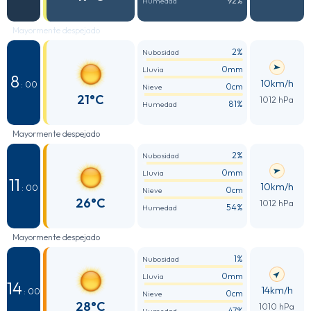
92%
Humedad
Mayormente despejado
2%
Nubosidad
0mm
Lluvia
8
10km/h
: 00
0cm
Nieve
21°C
1012 hPa
81%
Humedad
Mayormente despejado
2%
Nubosidad
0mm
Lluvia
11
10km/h
: 00
0cm
Nieve
26°C
1012 hPa
54%
Humedad
Mayormente despejado
1%
Nubosidad
0mm
Lluvia
14
14km/h
: 00
0cm
Nieve
28°C
1010 hPa
47%