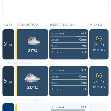
HORA
PRONÓSTICO
PRECIPITACIÓN
VIENTO
68%
Nubosidad
0mm
Lluvia
2
7km/h
: 00
0cm
Nieve
21°C
1019 hPa
77%
Humedad
Nubosidad moderada
97%
Nubosidad
0mm
Lluvia
5
3km/h
: 00
0cm
Nieve
20°C
1019 hPa
84%
Humedad
Cielo mayormente nublado
94%
Nubosidad