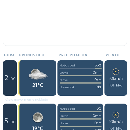
HORA
PRONÓSTICO
PRECIPITACIÓN
VIENTO
83%
Nubosidad
0mm
Lluvia
2
10km/h
: 00
0cm
Nieve
21°C
1011 hPa
91%
Humedad
Cielo mayormente nublado
0%
Nubosidad
0mm
Lluvia
5
10km/h
: 00
0cm
Nieve
19°C
1011 hPa