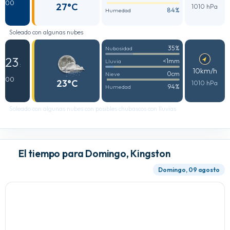
00
27°C
1010 hPa
84%
Humedad
Soleado con algunas nubes
35%
Nubosidad
23
<1mm
Lluvia
:
10km/h
0cm
Nieve
00
23°C
1010 hPa
94%
Humedad
Soleado con algunas nubes con posibles chubascos con lluvias
El tiempo para Domingo, Kingston
Domingo, 09 agosto