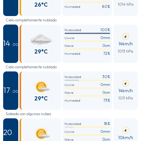
26°C
1014 hPa
80%
Humedad
Cielo completamente nublado
100%
Nubosidad
0mm
Lluvia
14
14km/h
: 00
0cm
Nieve
29°C
1013 hPa
72%
Humedad
Cielo completamente nublado
30%
Nubosidad
0mm
Lluvia
17
14km/h
: 00
0cm
Nieve
29°C
1011 hPa
73%
Humedad
Soleado con algunas nubes
18%
Nubosidad
20
0mm
Lluvia
:
10km/h
0cm
Nieve