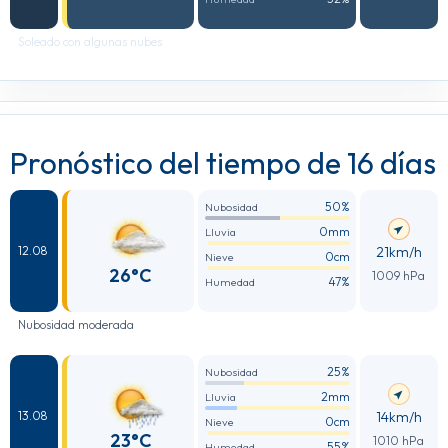
Soleado con algunas nubes
Pronóstico del tiempo de 16 días
50%
Nubosidad
0mm
Lluvia
21km/h
12.08
0cm
Nieve
26°C
1009 hPa
47%
Humedad
Nubosidad moderada
25%
Nubosidad
2mm
Lluvia
14km/h
13.08
0cm
Nieve
23°C
1010 hPa
55%
Humedad