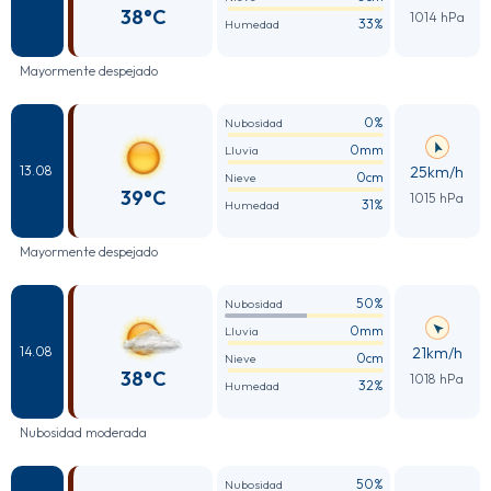
38°C
1014 hPa
33%
Humedad
Mayormente despejado
0%
Nubosidad
0mm
Lluvia
25km/h
13.08
0cm
Nieve
39°C
1015 hPa
31%
Humedad
Mayormente despejado
50%
Nubosidad
0mm
Lluvia
21km/h
14.08
0cm
Nieve
38°C
1018 hPa
32%
Humedad
Nubosidad moderada
50%
Nubosidad