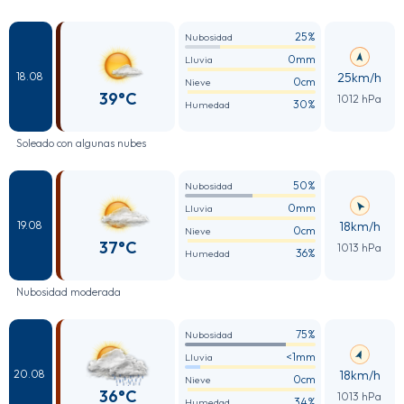
25%
Nubosidad
0mm
Lluvia
25km/h
18.08
0cm
Nieve
39°C
1012 hPa
30%
Humedad
Soleado con algunas nubes
50%
Nubosidad
0mm
Lluvia
18km/h
19.08
0cm
Nieve
37°C
1013 hPa
36%
Humedad
Nubosidad moderada
75%
Nubosidad
<1mm
Lluvia
18km/h
20.08
0cm
Nieve
36°C
1013 hPa
34%
Humedad