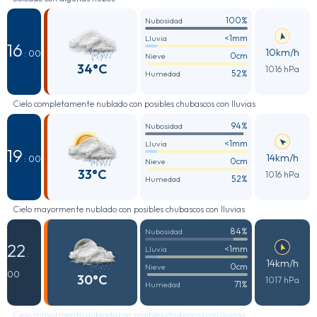
100%
Nubosidad
<1mm
Lluvia
16
10km/h
: 00
0cm
Nieve
34°C
1016 hPa
52%
Humedad
Cielo completamente nublado con posibles chubascos con lluvias
94%
Nubosidad
<1mm
Lluvia
19
14km/h
: 00
0cm
Nieve
33°C
1016 hPa
52%
Humedad
Cielo mayormente nublado con posibles chubascos con lluvias
84%
Nubosidad
22
<1mm
Lluvia
:
14km/h
0cm
Nieve
00
30°C
1017 hPa
71%
Humedad
Cielo mayormente nublado con posibles chubascos con lluvias