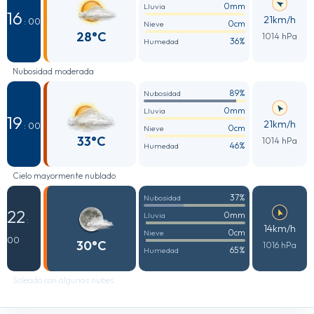
0mm
Lluvia
16
21km/h
: 00
0cm
Nieve
28°C
1014 hPa
36%
Humedad
Nubosidad moderada
89%
Nubosidad
0mm
Lluvia
19
21km/h
: 00
0cm
Nieve
33°C
1014 hPa
46%
Humedad
Cielo mayormente nublado
37%
Nubosidad
22
0mm
Lluvia
:
14km/h
0cm
Nieve
00
30°C
1016 hPa
65%
Humedad
Soleado con algunas nubes