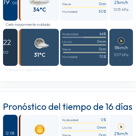
19
21km/h
: 00
0cm
Nieve
34°C
1015 hPa
50%
Humedad
Cielo mayormente nublado
46%
Nubosidad
22
0mm
Lluvia
:
18km/h
0cm
Nieve
00
31°C
1017 hPa
70%
Humedad
Soleado con algunas nubes
Pronóstico del tiempo de 16 días
0%
Nubosidad
0mm
Lluvia
21km/h
12.08
0cm
Nieve