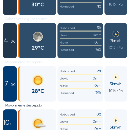
30°C
1016 hPa
71%
Humedad
Soleado con algunas nubes
3%
Nubosidad
0mm
Lluvia
4
7km/h
: 00
0cm
Nieve
29°C
1015 hPa
76%
Humedad
Mayormente despejado
2%
Nubosidad
0mm
Lluvia
7
3km/h
: 00
0cm
Nieve
28°C
1016 hPa
79%
Humedad
Mayormente despejado
10%
Nubosidad
10
0mm
Lluvia
:
3km/h
0cm
Nieve