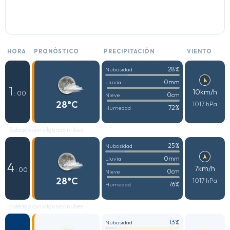
HORA
PRONÓSTICO
PRECIPITACIÓN
VIENTO
28%
Nubosidad
0mm
Lluvia
1
10km/h
: 00
0cm
Nieve
28°C
1017 hPa
72%
Humedad
Soleado con algunas nubes
25%
Nubosidad
0mm
Lluvia
4
7km/h
: 00
0cm
Nieve
28°C
1017 hPa
76%
Humedad
Soleado con algunas nubes
13%
Nubosidad