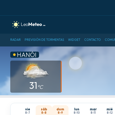
RADAR
PREVISIÓN DE TORMENTAS
WIDGET
CONTACTO
COMU
HANÓI
31
°C
vie
sáb
dom
lun
mar
mié
8-7
8-8
8-9
8-10
8-11
8-12