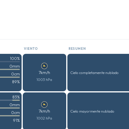
VIENTO
RESUMEN
100%
0mm
7km/h
Cielo completamente nublado
0cm
1003 hPa
89%
83%
0mm
7km/h
Cielo mayormente nublado
0cm
1002 hPa
91%