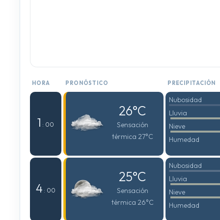
HORA
PRONÓSTICO
PRECIPITACIÓN
Nubosidad
26°C
Lluvia
1
Sensación
: 00
Nieve
térmica 27°C
Humedad
Nubosidad
25°C
Lluvia
4
Sensación
: 00
Nieve
térmica 26°C
Humedad