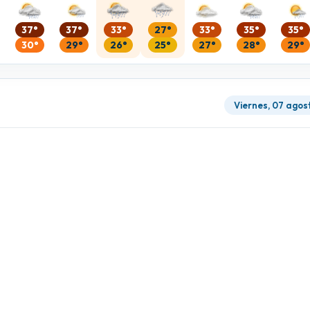
37°
37°
33°
27°
33°
35°
35°
30°
29°
26°
25°
27°
28°
29°
Viernes, 07 agos