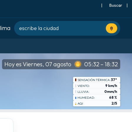
|
Buscar
|
clima
Usa tu ubic
Hoy es Viernes, 07 agosto
05:32 – 18:32
37°
SENSACIÓN TÉRMICA:
9 km/h
VIENTO:
0mm/h
LLUVIA:
68 %
HUMEDAD:
2/5
AQI