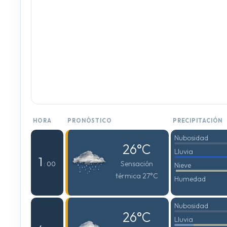
HORA
PRONÓSTICO
PRECIPITACIÓN
Nubosidad
26°C
Lluvia
1
Sensación
: 00
Nieve
térmica 27°C
Humedad
Nubosidad
26°C
Lluvia