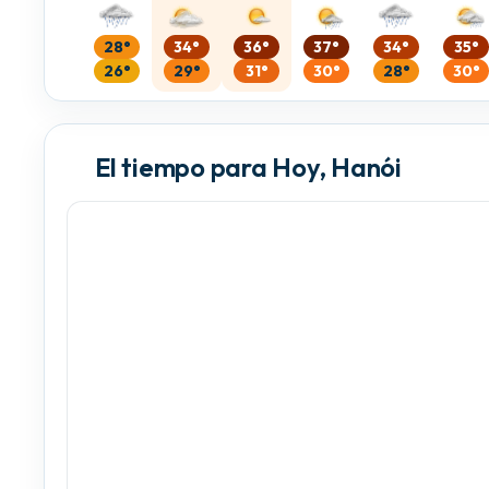
28°
34°
36°
37°
34°
35°
26°
29°
31°
30°
28°
30°
El tiempo para Hoy, Hanói