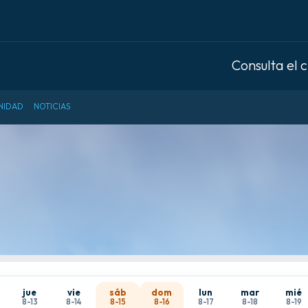
Consulta el 
NIDAD
NOTICIAS
jue
vie
sáb
dom
lun
mar
mié
8-13
8-14
8-15
8-16
8-17
8-18
8-19