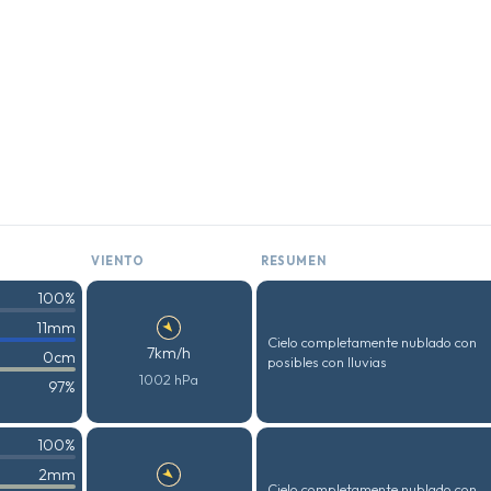
VIENTO
RESUMEN
100%
11mm
Cielo completamente nublado con
7km/h
0cm
posibles con lluvias
1002 hPa
97%
100%
2mm
Cielo completamente nublado con