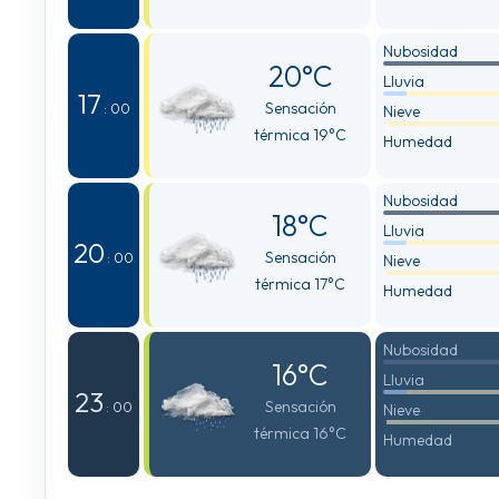
Nubosidad
20°C
Lluvia
17
Sensación
: 00
Nieve
térmica 19°C
Humedad
Nubosidad
18°C
Lluvia
20
Sensación
: 00
Nieve
térmica 17°C
Humedad
Nubosidad
16°C
Lluvia
23
Sensación
: 00
Nieve
térmica 16°C
Humedad