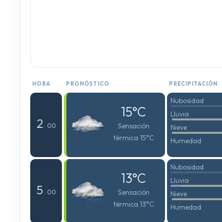
HORA
PRONÓSTICO
PRECIPITACIÓN
Nubosidad
15°C
Lluvia
2
Sensación
: 00
Nieve
térmica 15°C
Humedad
Nubosidad
13°C
Lluvia
5
Sensación
: 00
Nieve
térmica 13°C
Humedad