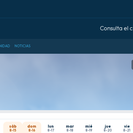
Consulta el 
NIDAD
NOTICIAS
sáb
dom
lun
mar
mié
jue
vie
8-15
8-16
8-17
8-18
8-19
8-20
8-21