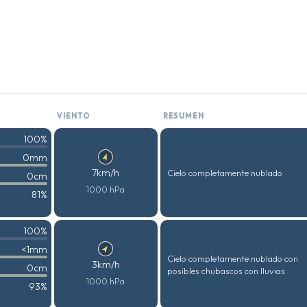
VIENTO
RESUMEN
100%
0mm
7km/h
Cielo completamente nublado
0cm
1000 hPa
81%
100%
<1mm
Cielo completamente nublado con
3km/h
0cm
posibles chubascos con lluvias
1000 hPa
93%