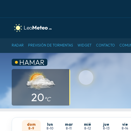
RADAR
PREVISIÓN DE TORMENTAS
WIDGET
CONTACTO
COMU
HAMAR
20
°C
dom
lun
mar
mié
jue
vie
8-9
8-10
8-11
8-12
8-13
8-14