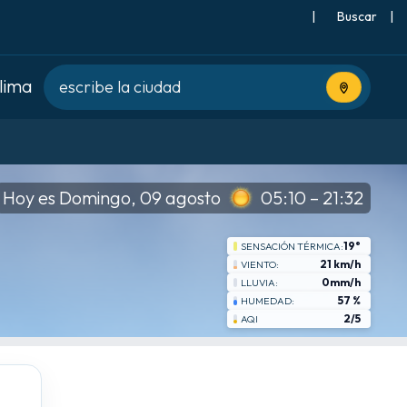
|
Buscar
|
clima
Usa tu ubic
Hoy es Domingo, 09 agosto
05:10 – 21:32
19°
SENSACIÓN TÉRMICA:
21 km/h
VIENTO:
0mm/h
LLUVIA:
57 %
HUMEDAD:
2/5
AQI
sáb
8-22