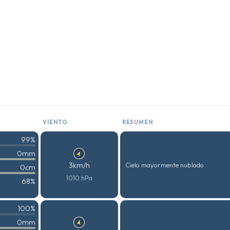
VIENTO
RESUMEN
99%
0mm
3km/h
Cielo mayormente nublado
0cm
1010 hPa
68%
100%
0mm