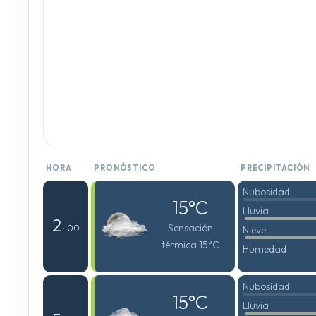
HORA
PRONÓSTICO
PRECIPITACIÓN
Nubosidad
15°C
Lluvia
2
Sensación
: 00
Nieve
térmica 15°C
Humedad
Nubosidad
15°C
Lluvia