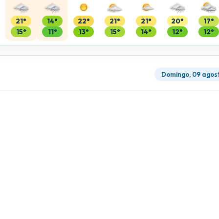
21°
14°
22°
21°
21°
20°
17°
15°
11°
13°
15°
14°
12°
12°
Domingo, 09 agos