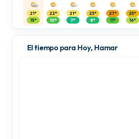
21°
22°
21°
23°
27°
25°
15°
10°
7°
8°
11°
16°
El tiempo para Hoy, Hamar