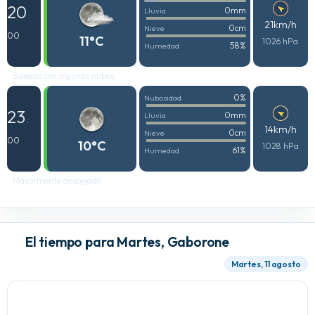
20
0mm
Lluvia
:
21km/h
0cm
Nieve
00
11°C
1026 hPa
58%
Humedad
Soleado con algunas nubes
0%
Nubosidad
23
0mm
Lluvia
:
14km/h
0cm
Nieve
00
10°C
1028 hPa
61%
Humedad
Mayormente despejado
El tiempo para Martes, Gaborone
Martes, 11 agosto