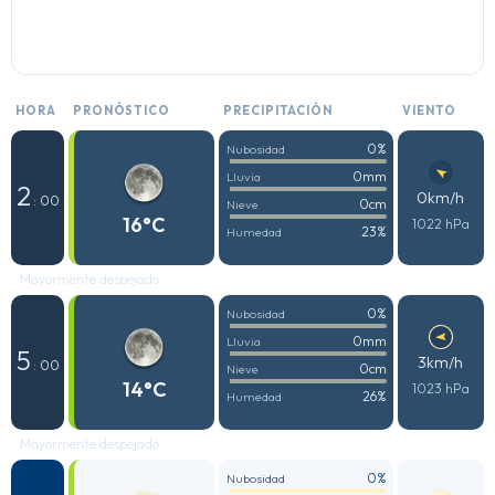
HORA
PRONÓSTICO
PRECIPITACIÓN
VIENTO
0%
Nubosidad
0mm
Lluvia
2
0km/h
: 00
0cm
Nieve
16°C
1022 hPa
23%
Humedad
Mayormente despejado
0%
Nubosidad
0mm
Lluvia
5
3km/h
: 00
0cm
Nieve
14°C
1023 hPa
26%
Humedad
Mayormente despejado
0%
Nubosidad