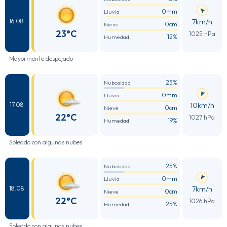
0mm
Lluvia
7km/h
16.08
0cm
Nieve
23°C
1025 hPa
12%
Humedad
Mayormente despejado
25%
Nubosidad
0mm
Lluvia
10km/h
17.08
0cm
Nieve
22°C
1027 hPa
19%
Humedad
Soleado con algunas nubes
25%
Nubosidad
0mm
Lluvia
7km/h
18.08
0cm
Nieve
22°C
1026 hPa
25%
Humedad
Soleado con algunas nubes