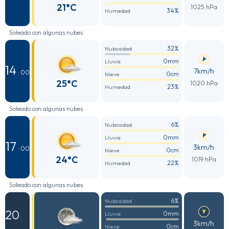
21°C
1025 hPa
34%
Humedad
Soleado con algunas nubes
32%
Nubosidad
0mm
Lluvia
14
7km/h
: 00
0cm
Nieve
25°C
1020 hPa
23%
Humedad
Soleado con algunas nubes
6%
Nubosidad
0mm
Lluvia
17
3km/h
: 00
0cm
Nieve
24°C
1019 hPa
22%
Humedad
Soleado con algunas nubes
6%
Nubosidad
20
0mm
Lluvia
:
3km/h
0cm
Nieve