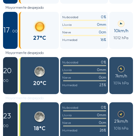
Mayormente despejado
0%
Nubosidad
0mm
Lluvia
17
10km/h
: 00
0cm
Nieve
27°C
1012 hPa
16%
Humedad
Mayormente despejado
0%
Nubosidad
20
0mm
Lluvia
:
7km/h
0cm
Nieve
00
20°C
1014 hPa
23%
Humedad
Mayormente despejado
0%
Nubosidad
23
0mm
Lluvia
:
21km/h
0cm
Nieve
00
18°C
1016 hPa
26%
Humedad