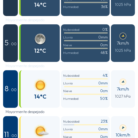
14°C
1025 hPa
36%
Humedad
Mayormente despejado
0%
Nubosidad
0mm
Lluvia
5
7km/h
: 00
0cm
Nieve
12°C
1025 hPa
48%
Humedad
Mayormente despejado
4%
Nubosidad
0mm
Lluvia
8
7km/h
: 00
0cm
Nieve
14°C
1027 hPa
50%
Humedad
Mayormente despejado
23%
Nubosidad
0mm
Lluvia
11
10km/h
: 00
0cm
Nieve