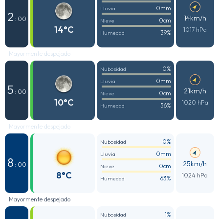
0mm
Lluvia
2
14km/h
: 00
0cm
Nieve
14°C
1017 hPa
39%
Humedad
Mayormente despejado
0%
Nubosidad
0mm
Lluvia
5
21km/h
: 00
0cm
Nieve
10°C
1020 hPa
56%
Humedad
Mayormente despejado
0%
Nubosidad
0mm
Lluvia
8
25km/h
: 00
0cm
Nieve
8°C
1024 hPa
63%
Humedad
Mayormente despejado
1%
Nubosidad