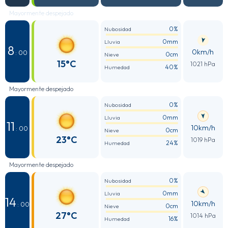
Mayormente despejado
0%
Nubosidad
0mm
Lluvia
8
0km/h
: 00
0cm
Nieve
15°C
1021 hPa
40%
Humedad
Mayormente despejado
0%
Nubosidad
0mm
Lluvia
11
10km/h
: 00
0cm
Nieve
23°C
1019 hPa
24%
Humedad
Mayormente despejado
0%
Nubosidad
0mm
Lluvia
14
10km/h
: 00
0cm
Nieve
27°C
1014 hPa
16%
Humedad