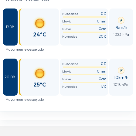
0%
Nubosidad
0mm
Lluvia
7km/h
19.08
0cm
Nieve
24°C
1023 hPa
20%
Humedad
Mayormente despejado
0%
Nubosidad
0mm
Lluvia
10km/h
20.08
0cm
Nieve
25°C
1018 hPa
17%
Humedad
Mayormente despejado