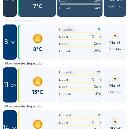
0cm
Nieve
7°C
1030 hPa
74%
Humedad
Mayormente despejado
1%
Nubosidad
0mm
Lluvia
8
14km/h
: 00
0cm
Nieve
8°C
1032 hPa
65%
Humedad
Mayormente despejado
0%
Nubosidad
0mm
Lluvia
11
14km/h
: 00
0cm
Nieve
15°C
1030 hPa
41%
Humedad
Mayormente despejado
2%
Nubosidad
0mm
Lluvia
14
18km/h
: 00