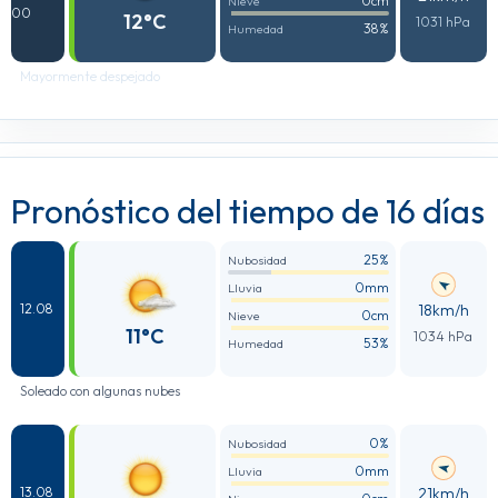
0cm
Nieve
00
12°C
1031 hPa
38%
Humedad
Mayormente despejado
Pronóstico del tiempo de 16 días
25%
Nubosidad
0mm
Lluvia
18km/h
12.08
0cm
Nieve
11°C
1034 hPa
53%
Humedad
Soleado con algunas nubes
0%
Nubosidad
0mm
Lluvia
21km/h
13.08