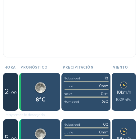
HORA
PRONÓSTICO
PRECIPITACIÓN
VIENTO
1%
Nubosidad
0mm
Lluvia
2
10km/h
: 00
0cm
Nieve
8°C
1029 hPa
68%
Humedad
Mayormente despejado
0%
Nubosidad
0mm
Lluvia
5
10km/h
: 00