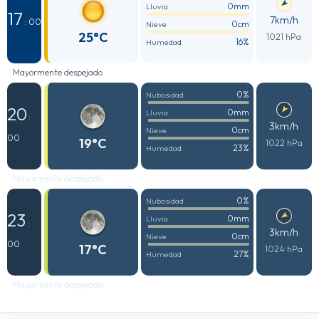
0mm
Lluvia
17
7km/h
: 00
0cm
Nieve
25°C
1021 hPa
16%
Humedad
Mayormente despejado
0%
Nubosidad
20
0mm
Lluvia
:
3km/h
0cm
Nieve
00
19°C
1022 hPa
23%
Humedad
Mayormente despejado
0%
Nubosidad
23
0mm
Lluvia
:
3km/h
0cm
Nieve
00
17°C
1024 hPa
27%
Humedad
Mayormente despejado