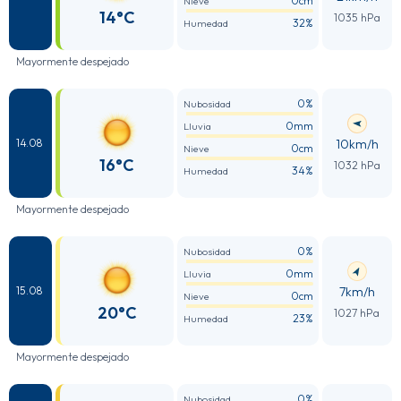
0cm
Nieve
14°C
1035 hPa
32%
Humedad
Mayormente despejado
0%
Nubosidad
0mm
Lluvia
10km/h
14.08
0cm
Nieve
16°C
1032 hPa
34%
Humedad
Mayormente despejado
0%
Nubosidad
0mm
Lluvia
7km/h
15.08
0cm
Nieve
20°C
1027 hPa
23%
Humedad
Mayormente despejado
0%
Nubosidad