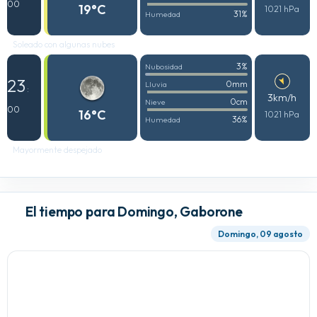
00
19°C
1021 hPa
31%
Humedad
Soleado con algunas nubes
3%
Nubosidad
23
0mm
Lluvia
:
3km/h
0cm
Nieve
00
16°C
1021 hPa
36%
Humedad
Mayormente despejado
El tiempo para Domingo, Gaborone
Domingo, 09 agosto