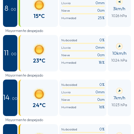
0mm
Lluvia
8
3km/h
: 00
0cm
Nieve
15°C
1026 hPa
25%
Humedad
Mayormente despejado
0%
Nubosidad
0mm
Lluvia
11
10km/h
: 00
0cm
Nieve
23°C
1024 hPa
18%
Humedad
Mayormente despejado
0%
Nubosidad
0mm
Lluvia
14
7km/h
: 00
0cm
Nieve
24°C
1023 hPa
16%
Humedad
Mayormente despejado
0%
Nubosidad