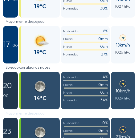
0cm
Nieve
19°C
1027 hPa
30%
Humedad
Mayormente despejado
6%
Nubosidad
0mm
Lluvia
17
18km/h
: 00
0cm
Nieve
19°C
1026 hPa
27%
Humedad
Soleado con algunas nubes
4%
Nubosidad
20
0mm
Lluvia
:
10km/h
0cm
Nieve
00
14°C
1029 hPa
34%
Humedad
Mayormente despejado
0%
Nubosidad
23
0mm
Lluvia
:
21km/h