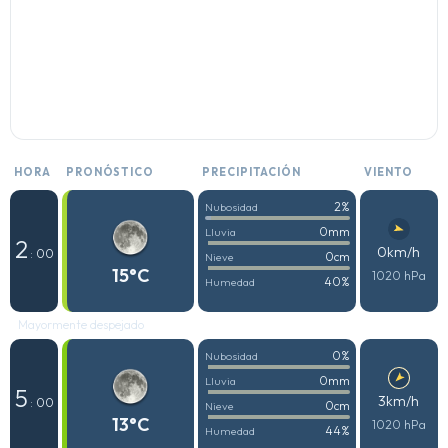
HORA
PRONÓSTICO
PRECIPITACIÓN
VIENTO
2%
Nubosidad
0mm
Lluvia
2
0km/h
: 00
0cm
Nieve
15°C
1020 hPa
40%
Humedad
Mayormente despejado
0%
Nubosidad
0mm
Lluvia
5
3km/h
: 00
0cm
Nieve
13°C
1020 hPa
44%
Humedad