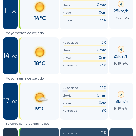
0mm
Lluvia
11
25km/h
: 00
0cm
Nieve
14°C
1022 hPa
35%
Humedad
Mayormente despejado
3%
Nubosidad
0mm
Lluvia
14
25km/h
: 00
0cm
Nieve
18°C
1019 hPa
23%
Humedad
Mayormente despejado
12%
Nubosidad
0mm
Lluvia
17
18km/h
: 00
0cm
Nieve
19°C
1019 hPa
19%
Humedad
Soleado con algunas nubes
11%
Nubosidad