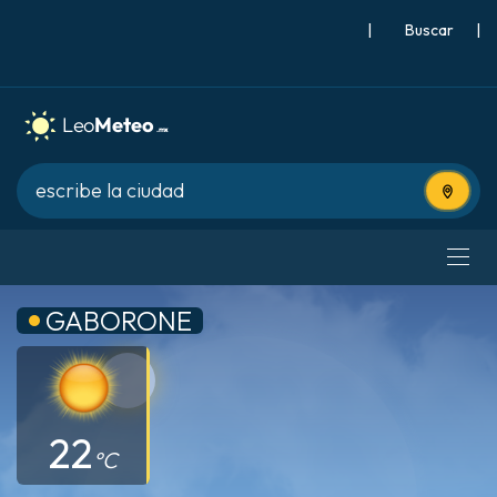
|
Buscar
|
Usa tu 
GABORONE
22
°C