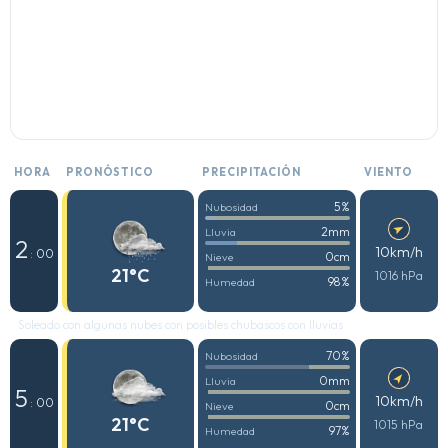
HORA
PRONÓSTICO
PRECIPITACIÓN
VIENTO
5%
Nubosidad
2mm
Lluvia
2
10km/h
: 00
0cm
Nieve
21°C
1016 hPa
98%
Humedad
Soleado con algunas nubes con posibles chubascos con lluvias
70%
Nubosidad
0mm
Lluvia
5
10km/h
: 00
0cm
Nieve
21°C
1015 hPa
97%
Humedad