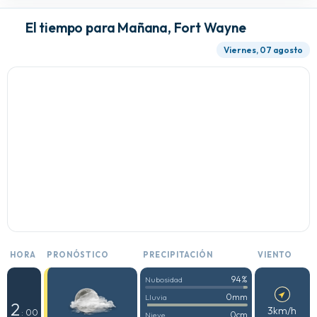
El tiempo para Mañana, Fort Wayne
Viernes, 07 agosto
HORA
PRONÓSTICO
PRECIPITACIÓN
VIENTO
94%
Nubosidad
0mm
Lluvia
2
3km/h
: 00
0cm
Nieve