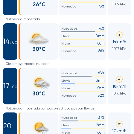
26°C
1019 hPa
78%
Humedad
Nubosidad moderada
76%
Nubosidad
0mm
Lluvia
14
14km/h
: 00
0cm
Nieve
30°C
1017 hPa
66%
Humedad
Cielo mayormente nublado
68%
Nubosidad
3mm
Lluvia
17
18km/h
: 00
0cm
Nieve
30°C
1016 hPa
82%
Humedad
Nubosidad moderada con posibles chubascos con lluvias
37%
Nubosidad
20
2mm
Lluvia
:
10km/h
0cm
Nieve