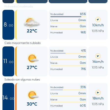
Nubosidad moderada
85%
Nubosidad
0mm
Lluvia
8
10km/h
: 00
0cm
Nieve
22°C
1015 hPa
96%
Humedad
Cielo mayormente nublado
41%
Nubosidad
0mm
Lluvia
11
14km/h
: 00
0cm
Nieve
27°C
1015 hPa
79%
Humedad
Soleado con algunas nubes
33%
Nubosidad
0mm
Lluvia
14
18km/h
: 00
0cm
Nieve
30°C
1015 hPa
60%
Humedad