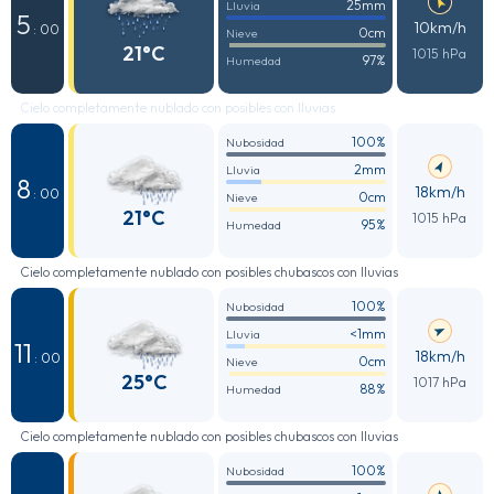
25mm
Lluvia
5
10km/h
: 00
0cm
Nieve
21°C
1015 hPa
97%
Humedad
Cielo completamente nublado con posibles con lluvias
100%
Nubosidad
2mm
Lluvia
8
18km/h
: 00
0cm
Nieve
21°C
1015 hPa
95%
Humedad
Cielo completamente nublado con posibles chubascos con lluvias
100%
Nubosidad
<1mm
Lluvia
11
18km/h
: 00
0cm
Nieve
25°C
1017 hPa
88%
Humedad
Cielo completamente nublado con posibles chubascos con lluvias
100%
Nubosidad