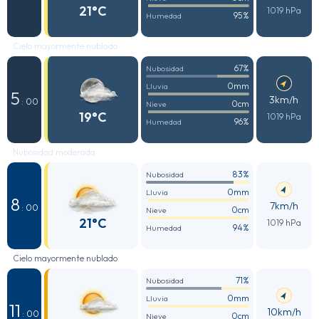
21°C
1019 hPa
95%
Humedad
Cielo mayormente nublado
67%
Nubosidad
0mm
Lluvia
5
3km/h
: 00
0cm
Nieve
19°C
1019 hPa
96%
Humedad
Nubosidad moderada
83%
Nubosidad
0mm
Lluvia
8
7km/h
: 00
0cm
Nieve
21°C
1019 hPa
94%
Humedad
Cielo mayormente nublado
71%
Nubosidad
0mm
Lluvia
11
10km/h
: 00
0cm
Nieve