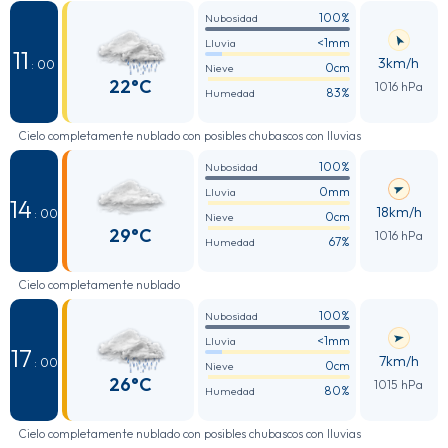
100%
Nubosidad
<1mm
Lluvia
11
3km/h
: 00
0cm
Nieve
22°C
1016 hPa
83%
Humedad
Cielo completamente nublado con posibles chubascos con lluvias
100%
Nubosidad
0mm
Lluvia
14
18km/h
: 00
0cm
Nieve
29°C
1016 hPa
67%
Humedad
Cielo completamente nublado
100%
Nubosidad
<1mm
Lluvia
17
7km/h
: 00
0cm
Nieve
26°C
1015 hPa
80%
Humedad
Cielo completamente nublado con posibles chubascos con lluvias