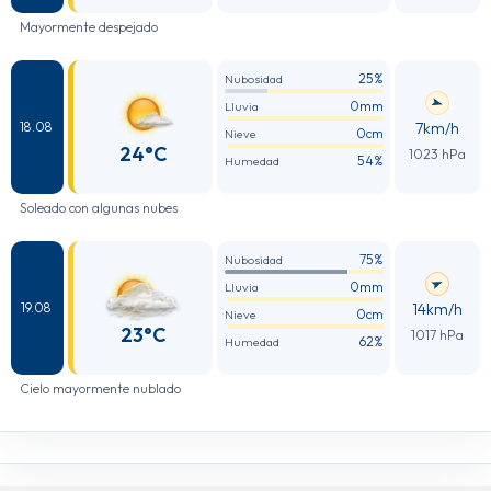
Mayormente despejado
25%
Nubosidad
0mm
Lluvia
7km/h
18.08
0cm
Nieve
24°C
1023 hPa
54%
Humedad
Soleado con algunas nubes
75%
Nubosidad
0mm
Lluvia
14km/h
19.08
0cm
Nieve
23°C
1017 hPa
62%
Humedad
Cielo mayormente nublado