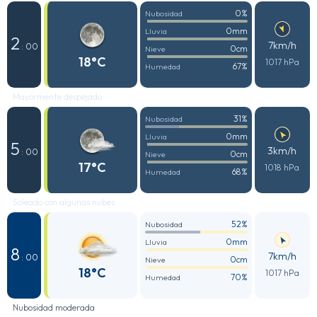
0%
Nubosidad
0mm
Lluvia
2
7km/h
: 00
0cm
Nieve
18°C
1017 hPa
67%
Humedad
Mayormente despejado
31%
Nubosidad
0mm
Lluvia
5
3km/h
: 00
0cm
Nieve
17°C
1018 hPa
68%
Humedad
Soleado con algunas nubes
52%
Nubosidad
0mm
Lluvia
8
7km/h
: 00
0cm
Nieve
18°C
1017 hPa
70%
Humedad
Nubosidad moderada