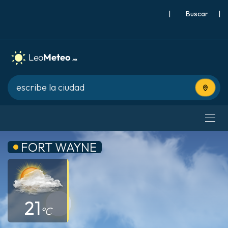
|
Buscar
|
Usa tu 
FORT WAYNE
21
°C