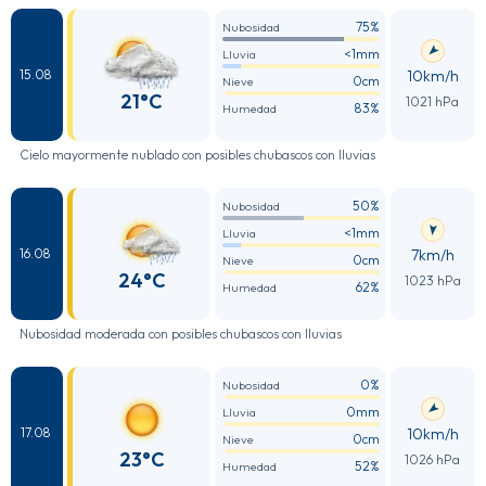
75%
Nubosidad
<1mm
Lluvia
10km/h
15.08
0cm
Nieve
21°C
1021 hPa
83%
Humedad
Cielo mayormente nublado con posibles chubascos con lluvias
50%
Nubosidad
<1mm
Lluvia
7km/h
16.08
0cm
Nieve
24°C
1023 hPa
62%
Humedad
Nubosidad moderada con posibles chubascos con lluvias
0%
Nubosidad
0mm
Lluvia
10km/h
17.08
0cm
Nieve
23°C
1026 hPa
52%
Humedad