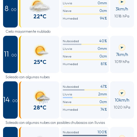
0mm
Lluvia
8
3km/h
: 00
0cm
Nieve
22°C
1018 hPa
94%
Humedad
Cielo mayormente nublado
40%
Nubosidad
0mm
Lluvia
11
7km/h
: 00
0cm
Nieve
25°C
1019 hPa
81%
Humedad
Soleado con algunas nubes
47%
Nubosidad
2mm
Lluvia
14
10km/h
: 00
0cm
Nieve
28°C
1020 hPa
74%
Humedad
Soleado con algunas nubes con posibles chubascos con lluvias
100%
Nubosidad