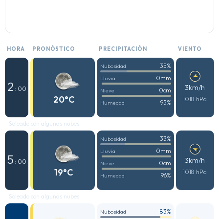
HORA
PRONÓSTICO
PRECIPITACIÓN
VIENTO
35%
Nubosidad
0mm
Lluvia
2
3km/h
: 00
0cm
Nieve
20°C
1018 hPa
95%
Humedad
Soleado con algunas nubes
33%
Nubosidad
0mm
Lluvia
5
3km/h
: 00
0cm
Nieve
19°C
1018 hPa
96%
Humedad
Soleado con algunas nubes
83%
Nubosidad