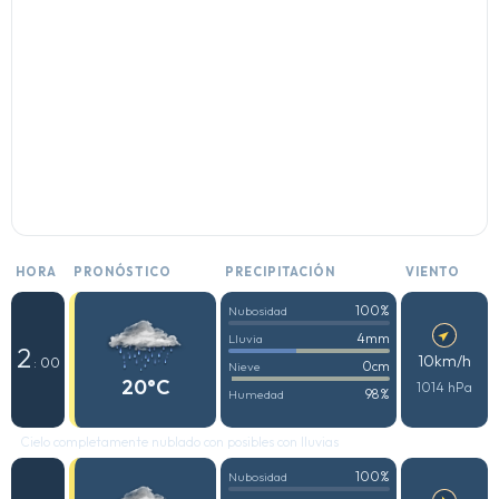
HORA
PRONÓSTICO
PRECIPITACIÓN
VIENTO
100%
Nubosidad
4mm
Lluvia
2
10km/h
: 00
0cm
Nieve
20°C
1014 hPa
98%
Humedad
Cielo completamente nublado con posibles con lluvias
100%
Nubosidad