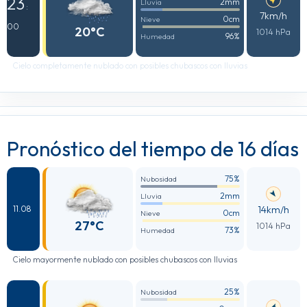
23
2mm
Lluvia
:
7km/h
0cm
Nieve
00
20°C
1014 hPa
96%
Humedad
Cielo completamente nublado con posibles chubascos con lluvias
Pronóstico del tiempo de 16 días
75%
Nubosidad
2mm
Lluvia
14km/h
11.08
0cm
Nieve
27°C
1014 hPa
73%
Humedad
Cielo mayormente nublado con posibles chubascos con lluvias
25%
Nubosidad