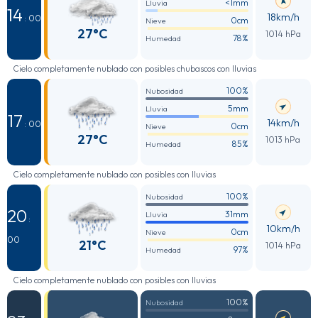
<1mm
Lluvia
14
18km/h
: 00
0cm
Nieve
27°C
1014 hPa
78%
Humedad
Cielo completamente nublado con posibles chubascos con lluvias
100%
Nubosidad
5mm
Lluvia
17
14km/h
: 00
0cm
Nieve
27°C
1013 hPa
85%
Humedad
Cielo completamente nublado con posibles con lluvias
100%
Nubosidad
20
31mm
Lluvia
:
10km/h
0cm
Nieve
00
21°C
1014 hPa
97%
Humedad
Cielo completamente nublado con posibles con lluvias
100%
Nubosidad