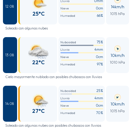
0mm
Lluvia
14km/h
12.08
0cm
Nieve
25°C
1015 hPa
66%
Humedad
Soleado con algunas nubes
75%
Nubosidad
4mm
Lluvia
10km/h
13.08
0cm
Nieve
22°C
1010 hPa
97%
Humedad
Cielo mayormente nublado con posibles chubascos con lluvias
25%
Nubosidad
4mm
Lluvia
10km/h
14.08
0cm
Nieve
27°C
1015 hPa
70%
Humedad
Soleado con algunas nubes con posibles chubascos con lluvias