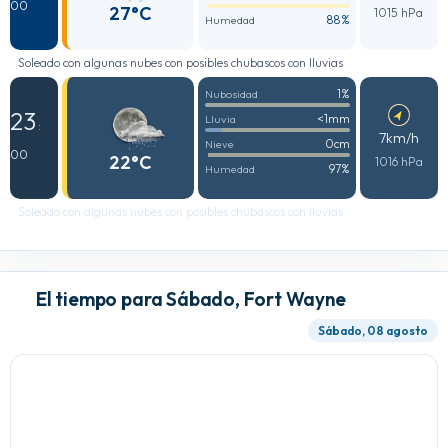
00
27°C
1015 hPa
88%
Humedad
Soleado con algunas nubes con posibles chubascos con lluvias
1%
Nubosidad
23
<1mm
Lluvia
:
7km/h
0cm
Nieve
00
22°C
1016 hPa
97%
Humedad
Soleado con algunas nubes con posibles chubascos con lluvias
El tiempo para Sábado, Fort Wayne
Sábado, 08 agosto