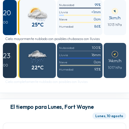
99%
Nubosidad
20
<1mm
Lluvia
:
3km/h
0cm
Nieve
00
25°C
1013 hPa
86%
Humedad
Cielo mayormente nublado con posibles chubascos con lluvias
100%
Nubosidad
23
16mm
Lluvia
:
14km/h
0cm
Nieve
00
22°C
1017 hPa
93%
Humedad
Cielo completamente nublado con posibles con lluvias
El tiempo para Lunes, Fort Wayne
Lunes, 10 agosto