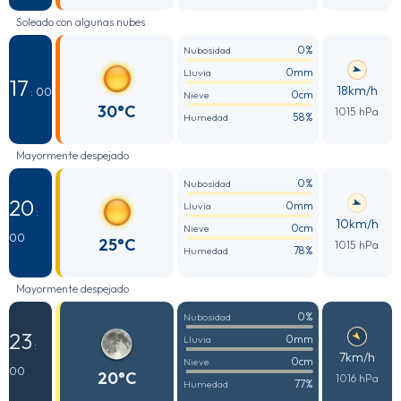
Soleado con algunas nubes
0%
Nubosidad
0mm
Lluvia
17
18km/h
: 00
0cm
Nieve
30°C
1015 hPa
58%
Humedad
Mayormente despejado
0%
Nubosidad
20
0mm
Lluvia
:
10km/h
0cm
Nieve
00
25°C
1015 hPa
78%
Humedad
Mayormente despejado
0%
Nubosidad
23
0mm
Lluvia
:
7km/h
0cm
Nieve
00
20°C
1016 hPa
77%
Humedad