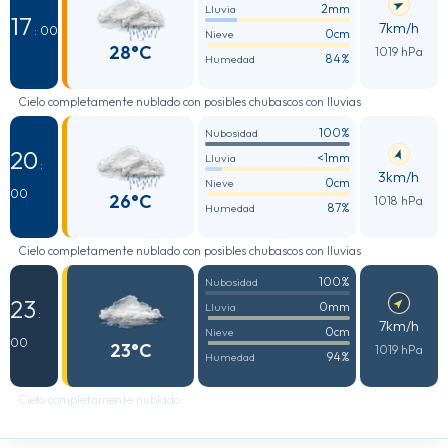
2mm
Lluvia
17
7km/h
: 00
0cm
Nieve
28°C
1019 hPa
84%
Humedad
Cielo completamente nublado con posibles chubascos con lluvias
100%
Nubosidad
20
<1mm
Lluvia
:
3km/h
0cm
Nieve
00
26°C
1018 hPa
87%
Humedad
Cielo completamente nublado con posibles chubascos con lluvias
100%
Nubosidad
23
0mm
Lluvia
:
7km/h
0cm
Nieve
00
23°C
1019 hPa
94%
Humedad
Cielo completamente nublado