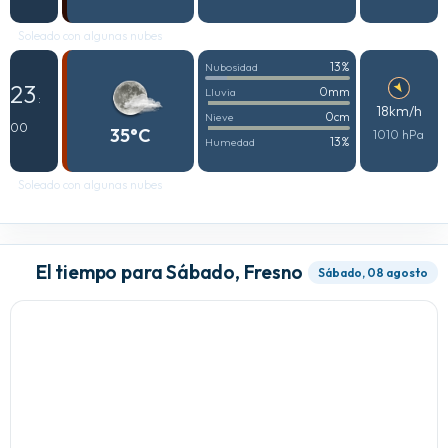
Soleado con algunas nubes
13%
Nubosidad
23
0mm
Lluvia
:
18km/h
0cm
Nieve
00
35°C
1010 hPa
13%
Humedad
Soleado con algunas nubes
El tiempo para Sábado, Fresno
Sábado, 08 agosto