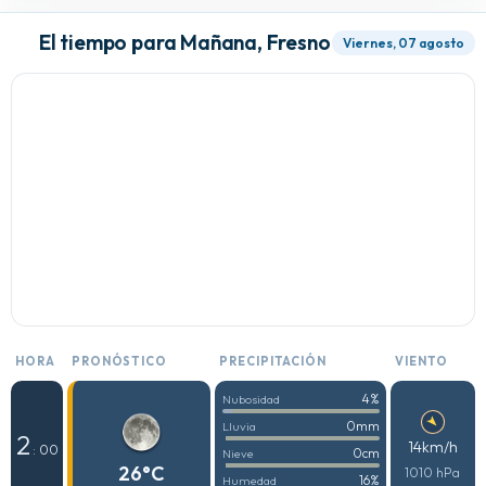
El tiempo para Mañana, Fresno
Viernes, 07 agosto
HORA
PRONÓSTICO
PRECIPITACIÓN
VIENTO
4%
Nubosidad
0mm
Lluvia
2
14km/h
: 00
0cm
Nieve
26°C
1010 hPa
16%
Humedad