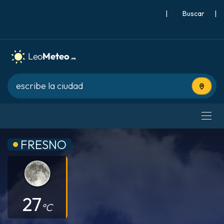
|
Buscar
|
Usa tu 
FRESNO
27
°C