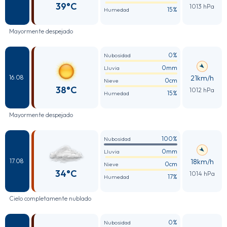
39°C
1013 hPa
15%
Humedad
Mayormente despejado
0%
Nubosidad
0mm
Lluvia
21km/h
16.08
0cm
Nieve
38°C
1012 hPa
15%
Humedad
Mayormente despejado
100%
Nubosidad
0mm
Lluvia
18km/h
17.08
0cm
Nieve
34°C
1014 hPa
17%
Humedad
Cielo completamente nublado
0%
Nubosidad