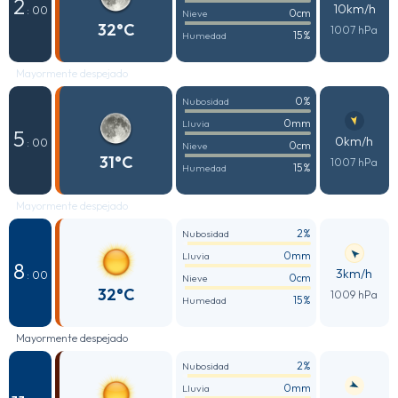
2
10km/h
: 00
0cm
Nieve
32°C
1007 hPa
15%
Humedad
Mayormente despejado
0%
Nubosidad
0mm
Lluvia
5
0km/h
: 00
0cm
Nieve
31°C
1007 hPa
15%
Humedad
Mayormente despejado
2%
Nubosidad
0mm
Lluvia
8
3km/h
: 00
0cm
Nieve
32°C
1009 hPa
15%
Humedad
Mayormente despejado
2%
Nubosidad
0mm
Lluvia