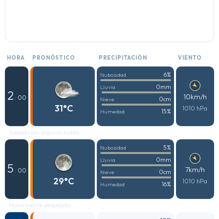
HORA
PRONÓSTICO
PRECIPITACIÓN
VIENTO
6%
Nubosidad
0mm
Lluvia
2
10km/h
: 00
0cm
Nieve
31°C
1010 hPa
15%
Humedad
Soleado con algunas nubes
5%
Nubosidad
0mm
Lluvia
5
7km/h
: 00
0cm
Nieve
29°C
1010 hPa
16%
Humedad
Mayormente despejado