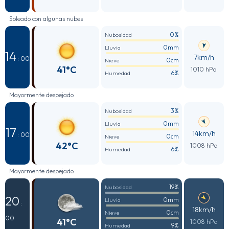
Soleado con algunas nubes
0%
Nubosidad
0mm
Lluvia
14
7km/h
: 00
0cm
Nieve
41°C
1010 hPa
6%
Humedad
Mayormente despejado
3%
Nubosidad
0mm
Lluvia
17
14km/h
: 00
0cm
Nieve
42°C
1008 hPa
6%
Humedad
Mayormente despejado
19%
Nubosidad
20
0mm
Lluvia
:
18km/h
0cm
Nieve
00
41°C
1008 hPa
9%
Humedad