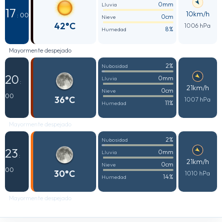
0mm
Lluvia
17
10km/h
: 00
0cm
Nieve
42°C
1006 hPa
8%
Humedad
Mayormente despejado
2%
Nubosidad
20
0mm
Lluvia
:
21km/h
0cm
Nieve
00
36°C
1007 hPa
11%
Humedad
Mayormente despejado
2%
Nubosidad
23
0mm
Lluvia
:
21km/h
0cm
Nieve
00
30°C
1010 hPa
14%
Humedad
Mayormente despejado