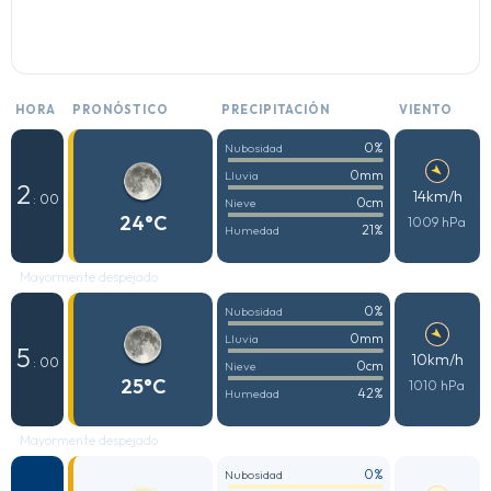
HORA
PRONÓSTICO
PRECIPITACIÓN
VIENTO
0%
Nubosidad
0mm
Lluvia
2
14km/h
: 00
0cm
Nieve
24°C
1009 hPa
21%
Humedad
Mayormente despejado
0%
Nubosidad
0mm
Lluvia
5
10km/h
: 00
0cm
Nieve
25°C
1010 hPa
42%
Humedad
Mayormente despejado
0%
Nubosidad