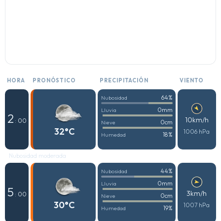
HORA
PRONÓSTICO
PRECIPITACIÓN
VIENTO
64%
Nubosidad
0mm
Lluvia
2
10km/h
: 00
0cm
Nieve
32°C
1006 hPa
18%
Humedad
Nubosidad moderada
44%
Nubosidad
0mm
Lluvia
5
3km/h
: 00
0cm
Nieve
30°C
1007 hPa
19%
Humedad