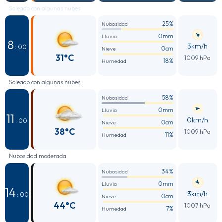
Soleado con algunas nubes
25%
Nubosidad
0mm
Lluvia
8
3km/h
: 00
0cm
Nieve
31°C
1009 hPa
18%
Humedad
Soleado con algunas nubes
58%
Nubosidad
0mm
Lluvia
11
0km/h
: 00
0cm
Nieve
38°C
1009 hPa
11%
Humedad
Nubosidad moderada
34%
Nubosidad
0mm
Lluvia
14
3km/h
: 00
0cm
Nieve
44°C
1007 hPa
7%
Humedad