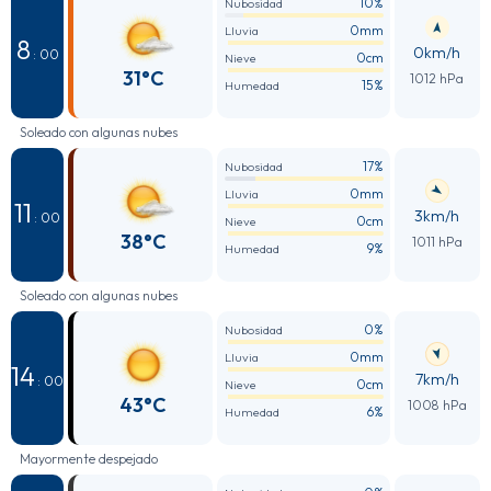
10%
Nubosidad
0mm
Lluvia
8
0km/h
: 00
0cm
Nieve
31°C
1012 hPa
15%
Humedad
Soleado con algunas nubes
17%
Nubosidad
0mm
Lluvia
11
3km/h
: 00
0cm
Nieve
38°C
1011 hPa
9%
Humedad
Soleado con algunas nubes
0%
Nubosidad
0mm
Lluvia
14
7km/h
: 00
0cm
Nieve
43°C
1008 hPa
6%
Humedad
Mayormente despejado