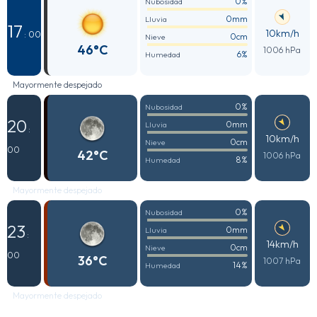
0%
Nubosidad
0mm
Lluvia
17
10km/h
: 00
0cm
Nieve
46°C
1006 hPa
6%
Humedad
Mayormente despejado
0%
Nubosidad
20
0mm
Lluvia
:
10km/h
0cm
Nieve
00
42°C
1006 hPa
8%
Humedad
Mayormente despejado
0%
Nubosidad
23
0mm
Lluvia
:
14km/h
0cm
Nieve
00
36°C
1007 hPa
14%
Humedad
Mayormente despejado