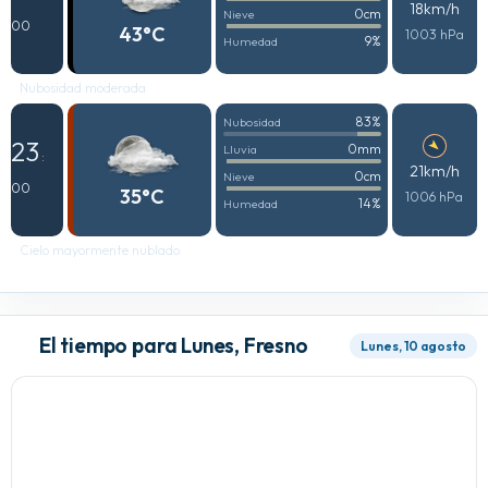
18km/h
0cm
Nieve
00
43°C
1003 hPa
9%
Humedad
Nubosidad moderada
83%
Nubosidad
23
0mm
Lluvia
:
21km/h
0cm
Nieve
00
35°C
1006 hPa
14%
Humedad
Cielo mayormente nublado
El tiempo para Lunes, Fresno
Lunes, 10 agosto