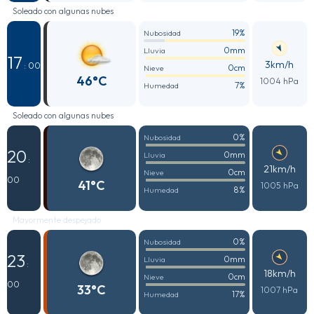
Soleado con algunas nubes
19%
Nubosidad
0mm
Lluvia
17
3km/h
: 00
0cm
Nieve
46°C
1004 hPa
7%
Humedad
Soleado con algunas nubes
0%
Nubosidad
20
0mm
Lluvia
:
21km/h
0cm
Nieve
00
41°C
1005 hPa
8%
Humedad
Mayormente despejado
0%
Nubosidad
23
0mm
Lluvia
:
18km/h
0cm
Nieve
00
33°C
1007 hPa
17%
Humedad