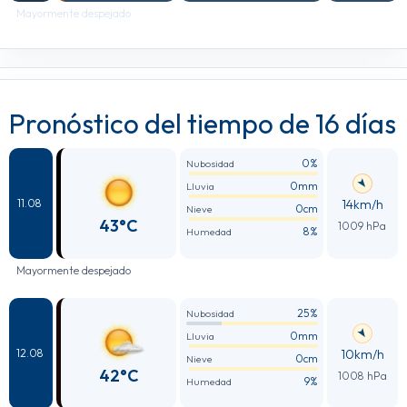
Mayormente despejado
Pronóstico del tiempo de 16 días
0%
Nubosidad
0mm
Lluvia
14km/h
11.08
0cm
Nieve
43°C
1009 hPa
8%
Humedad
Mayormente despejado
25%
Nubosidad
0mm
Lluvia
10km/h
12.08
0cm
Nieve
42°C
1008 hPa
9%
Humedad