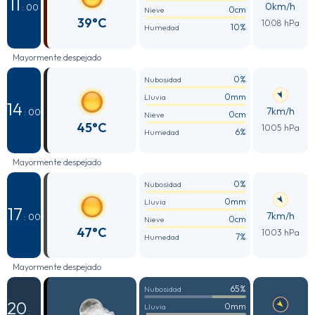
11
0km/h
: 00
0cm
Nieve
39°C
1008 hPa
10%
Humedad
Mayormente despejado
0%
Nubosidad
0mm
Lluvia
14
7km/h
: 00
0cm
Nieve
45°C
1005 hPa
6%
Humedad
Mayormente despejado
0%
Nubosidad
0mm
Lluvia
17
7km/h
: 00
0cm
Nieve
47°C
1003 hPa
7%
Humedad
Mayormente despejado
65%
Nubosidad
20
0mm
Lluvia
: