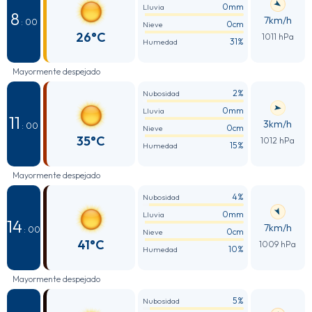
0mm
Lluvia
8
7km/h
: 00
0cm
Nieve
26°C
1011 hPa
31%
Humedad
Mayormente despejado
2%
Nubosidad
0mm
Lluvia
11
3km/h
: 00
0cm
Nieve
35°C
1012 hPa
15%
Humedad
Mayormente despejado
4%
Nubosidad
0mm
Lluvia
14
7km/h
: 00
0cm
Nieve
41°C
1009 hPa
10%
Humedad
Mayormente despejado
5%
Nubosidad