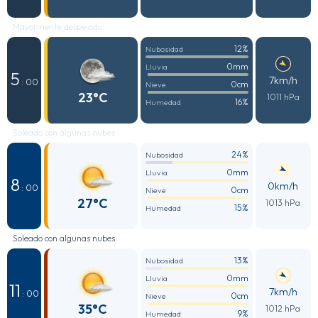
Mayormente despejado
12%
Nubosidad
0mm
Lluvia
5
7km/h
: 00
0cm
Nieve
23°C
1011 hPa
16%
Humedad
Soleado con algunas nubes
24%
Nubosidad
0mm
Lluvia
8
0km/h
: 00
0cm
Nieve
27°C
1013 hPa
15%
Humedad
Soleado con algunas nubes
13%
Nubosidad
0mm
Lluvia
11
7km/h
: 00
0cm
Nieve
35°C
1012 hPa
9%
Humedad