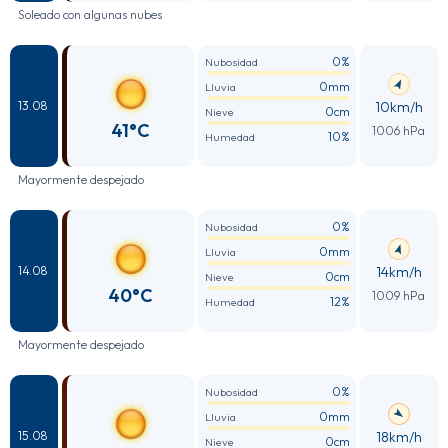
Soleado con algunas nubes
0%
Nubosidad
0mm
Lluvia
10km/h
13.08
0cm
Nieve
41°C
1006 hPa
10%
Humedad
Mayormente despejado
0%
Nubosidad
0mm
Lluvia
14km/h
14.08
0cm
Nieve
40°C
1009 hPa
12%
Humedad
Mayormente despejado
0%
Nubosidad
0mm
Lluvia
18km/h
15.08
0cm
Nieve