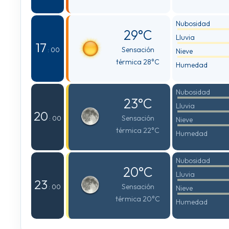
Nubosidad
29°C
Lluvia
17
Sensación
: 00
Nieve
térmica 28°C
Humedad
Nubosidad
23°C
Lluvia
20
Sensación
: 00
Nieve
térmica 22°C
Humedad
Nubosidad
20°C
Lluvia
23
Sensación
: 00
Nieve
térmica 20°C
Humedad