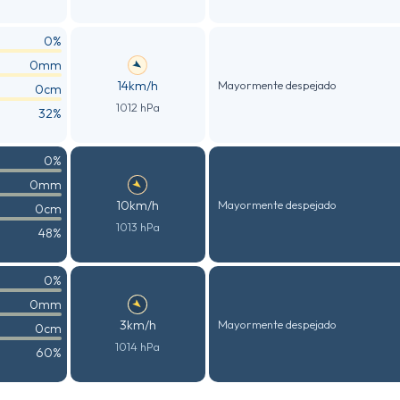
0%
0mm
14km/h
Mayormente despejado
0cm
1012 hPa
32%
0%
0mm
10km/h
Mayormente despejado
0cm
1013 hPa
48%
0%
0mm
3km/h
Mayormente despejado
0cm
1014 hPa
60%