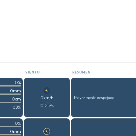
VIENTO
RESUMEN
0%
0mm
0km/h
Mayormente despejado
0cm
1013 hPa
68%
0%
0mm