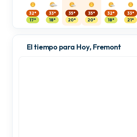
32°
33°
35°
35°
32°
33°
17°
18°
20°
20°
18°
21°
El tiempo para Hoy, Fremont