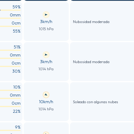
59%
0mm
3km/h
Nubosidad moderada
0cm
1015 hPa
55%
51%
0mm
3km/h
Nubosidad moderada
0cm
1014 hPa
30%
10%
0mm
10km/h
Soleado con algunas nubes
0cm
1014 hPa
22%
9%