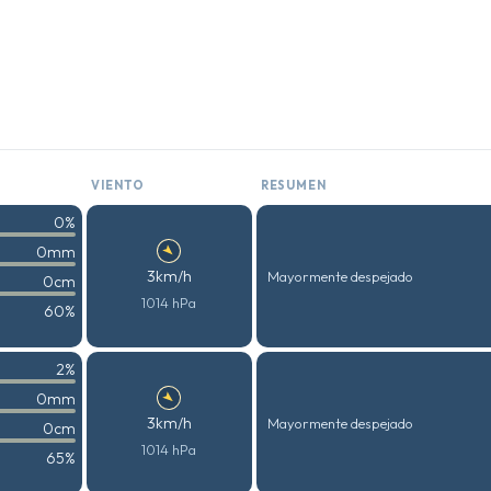
VIENTO
RESUMEN
0%
0mm
3km/h
Mayormente despejado
0cm
1014 hPa
60%
2%
0mm
3km/h
Mayormente despejado
0cm
1014 hPa
65%