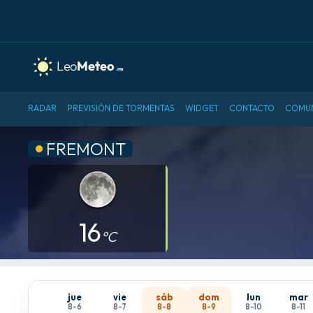
RADAR
PREVISIÓN DE TORMENTAS
WIDGET
CONTACTO
COMU
FREMONT
16
°C
jue
vie
sáb
dom
lun
mar
8-6
8-7
8-8
8-9
8-10
8-11