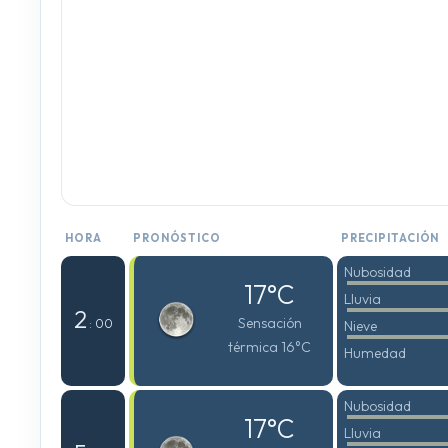
HORA
PRONÓSTICO
PRECIPITACIÓN
Nubosidad
17°C
Lluvia
2
Sensación
: 00
Nieve
térmica 16°C
Humedad
Nubosidad
17°C
Lluvia