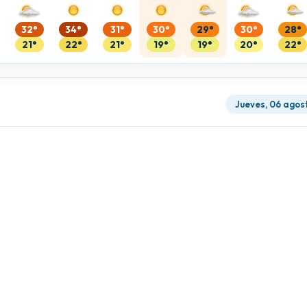
32°
34°
31°
30°
29°
30°
28°
21°
22°
21°
19°
19°
20°
22°
Jueves, 06 agos