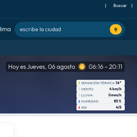
|
Buscar
|
clima
Usa tu ubic
Hoy es Jueves, 06 agosto
06:16 – 20:11
16°
SENSACIÓN TÉRMICA:
4 km/h
VIENTO:
0mm/h
LLUVIA:
85 %
HUMEDAD:
4/5
AQI
mié
8-19