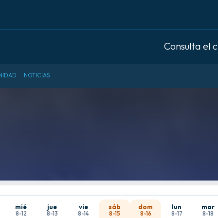
Consulta el 
NIDAD
NOTICIAS
mié
jue
vie
sáb
dom
lun
mar
8-12
8-13
8-14
8-15
8-16
8-17
8-18