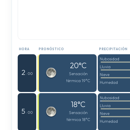
HORA
PRONÓSTICO
PRECIPITACIÓN
Nubosidad
20°C
Lluvia
2
Sensación
: 00
Nieve
térmica 19°C
Humedad
Nubosidad
18°C
Lluvia
5
Sensación
: 00
Nieve
térmica 18°C
Humedad