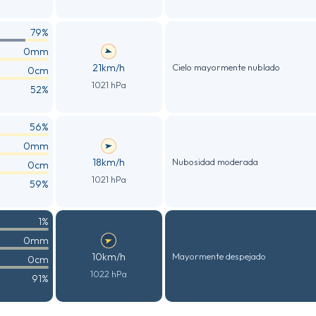
79%
0mm
21km/h
Cielo mayormente nublado
0cm
1021 hPa
52%
56%
0mm
18km/h
Nubosidad moderada
0cm
1021 hPa
59%
1%
0mm
10km/h
Mayormente despejado
0cm
1022 hPa
91%