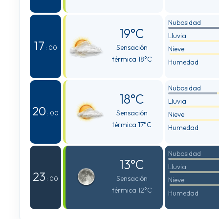
Nubosidad
19°C
Lluvia
17
Sensación
: 00
Nieve
térmica 18°C
Humedad
Nubosidad
18°C
Lluvia
20
Sensación
: 00
Nieve
térmica 17°C
Humedad
Nubosidad
13°C
Lluvia
23
Sensación
: 00
Nieve
térmica 12°C
Humedad