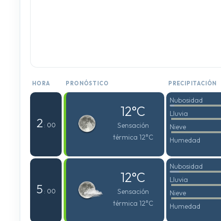
HORA
PRONÓSTICO
PRECIPITACIÓN
Nubosidad
12°C
Lluvia
2
Sensación
: 00
Nieve
térmica 12°C
Humedad
Nubosidad
12°C
Lluvia
5
Sensación
: 00
Nieve
térmica 12°C
Humedad