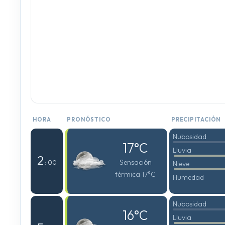
HORA
PRONÓSTICO
PRECIPITACIÓN
Nubosidad
17°C
Lluvia
2
Sensación
: 00
Nieve
térmica 17°C
Humedad
Nubosidad
16°C
Lluvia