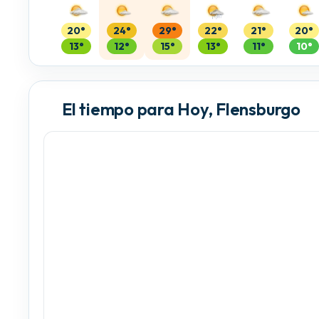
20°
24°
29°
22°
21°
20°
13°
12°
15°
13°
11°
10°
El tiempo para Hoy, Flensburgo