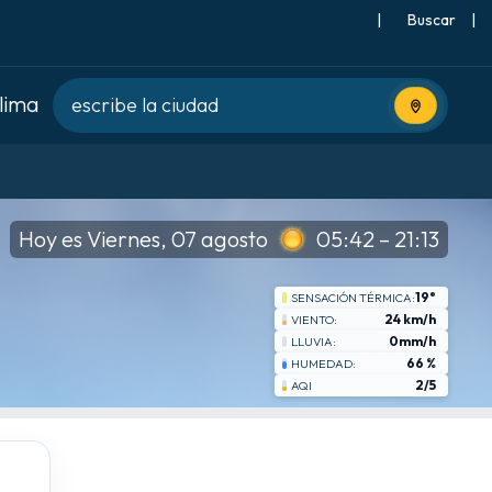
|
Buscar
|
clima
Usa tu ubic
Hoy es Viernes, 07 agosto
05:42 – 21:13
19°
SENSACIÓN TÉRMICA:
24 km/h
VIENTO:
0mm/h
LLUVIA:
66 %
HUMEDAD:
2/5
AQI
jue
8-20