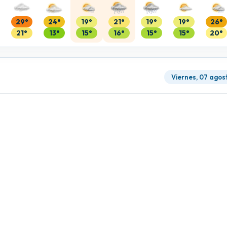
29°
24°
19°
21°
19°
19°
26°
21°
13°
15°
16°
15°
15°
20°
Viernes, 07 agos