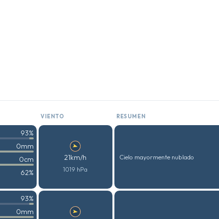
VIENTO
RESUMEN
93%
0mm
21km/h
Cielo mayormente nublado
0cm
1019 hPa
62%
93%
0mm