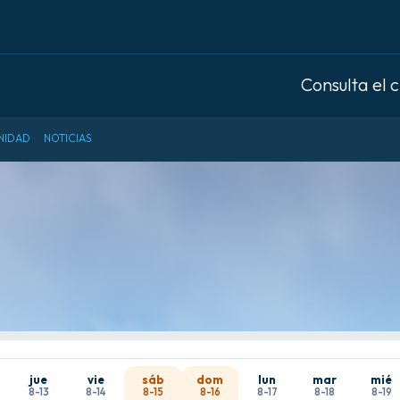
Consulta el 
NIDAD
NOTICIAS
jue
vie
sáb
dom
lun
mar
mié
8-13
8-14
8-15
8-16
8-17
8-18
8-19