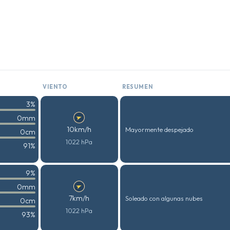
VIENTO
RESUMEN
3%
0mm
10km/h
Mayormente despejado
0cm
1022 hPa
91%
9%
0mm
7km/h
Soleado con algunas nubes
0cm
1022 hPa
93%