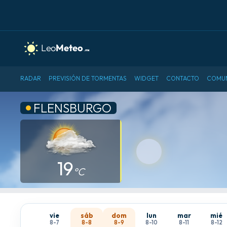
RADAR
PREVISIÓN DE TORMENTAS
WIDGET
CONTACTO
COMU
FLENSBURGO
19
°C
vie
sáb
dom
lun
mar
mié
8-7
8-8
8-9
8-10
8-11
8-12