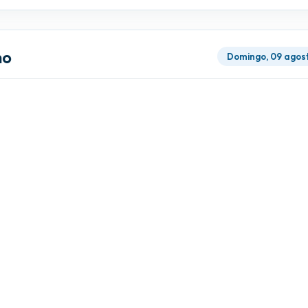
mo
Domingo, 09 agos