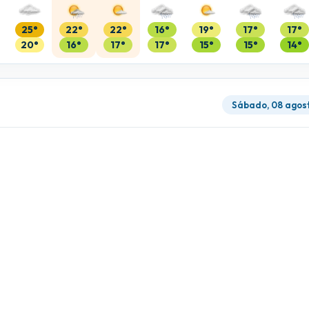
25°
22°
22°
16°
19°
17°
17°
20°
16°
17°
17°
15°
15°
14°
Sábado, 08 agos