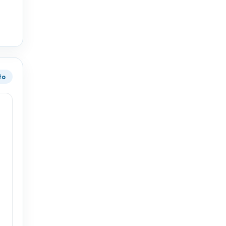
19°
14°
to