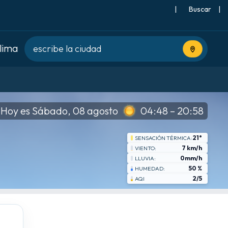
|
Buscar
|
clima
Usa tu ubic
Hoy es Sábado, 08 agosto
04:48 – 20:58
21°
SENSACIÓN TÉRMICA:
7 km/h
VIENTO:
0mm/h
LLUVIA:
50 %
HUMEDAD:
2/5
AQI
vie
8-21