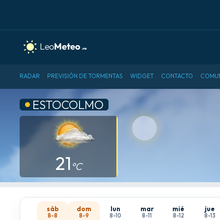
RADAR
PREVISIÓN DE TORMENTAS
WIDGET
CONTACTO
COMU
ESTOCOLMO
21
°C
sáb
dom
lun
mar
mié
jue
8-8
8-9
8-10
8-11
8-12
8-13