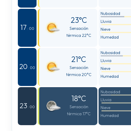
Nubosidad
23°C
Lluvia
17
Sensación
: 00
Nieve
térmica 22°C
Humedad
Nubosidad
21°C
Lluvia
20
Sensación
: 00
Nieve
térmica 20°C
Humedad
Nubosidad
18°C
Lluvia
23
Sensación
: 00
Nieve
térmica 17°C
Humedad