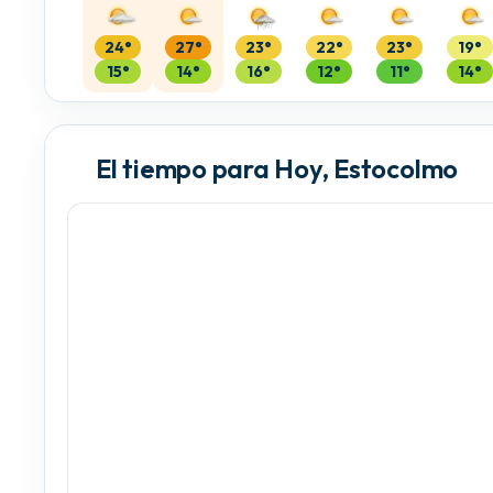
24°
27°
23°
22°
23°
19°
15°
14°
16°
12°
11°
14°
El tiempo para Hoy, Estocolmo