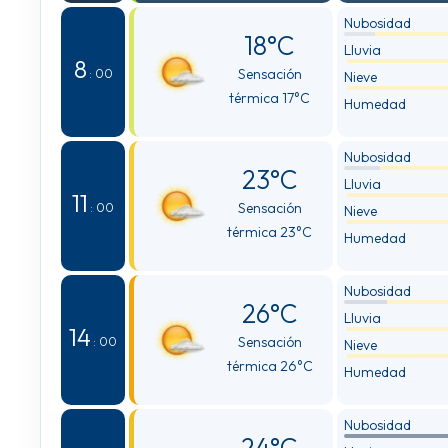
Nubosidad
18°C
Lluvia
8
Sensación
: 00
Nieve
térmica 17°C
Humedad
Nubosidad
23°C
Lluvia
11
Sensación
: 00
Nieve
térmica 23°C
Humedad
Nubosidad
26°C
Lluvia
14
Sensación
: 00
Nieve
térmica 26°C
Humedad
Nubosidad
24°C