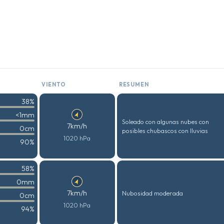
VIENTO
RESUMEN
38%
<1mm
Soleado con algunas nubes con
7km/h
0cm
posibles chubascos con lluvias
1020 hPa
90%
58%
0mm
7km/h
Nubosidad moderada
0cm
1020 hPa
94%