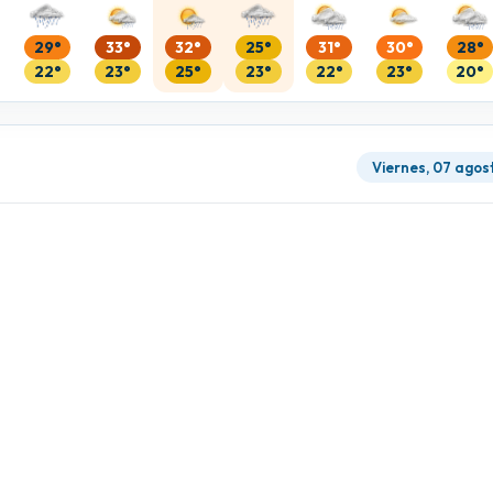
29°
33°
32°
25°
31°
30°
28°
22°
23°
25°
23°
22°
23°
20°
Viernes, 07 agos