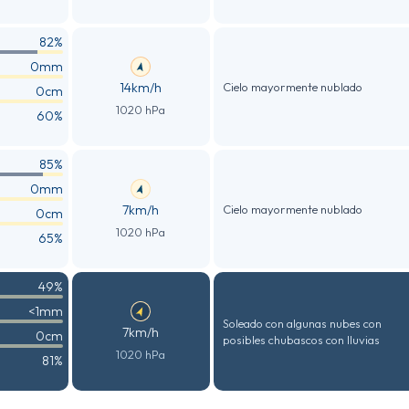
82%
0mm
14km/h
Cielo mayormente nublado
0cm
1020 hPa
60%
85%
0mm
7km/h
Cielo mayormente nublado
0cm
1020 hPa
65%
49%
<1mm
Soleado con algunas nubes con
7km/h
0cm
posibles chubascos con lluvias
1020 hPa
81%