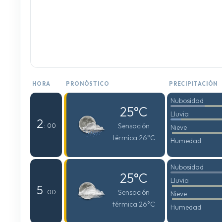
HORA
PRONÓSTICO
PRECIPITACIÓN
Nubosidad
25°C
Lluvia
2
Sensación
: 00
Nieve
térmica 26°C
Humedad
Nubosidad
25°C
Lluvia
5
Sensación
: 00
Nieve
térmica 26°C
Humedad