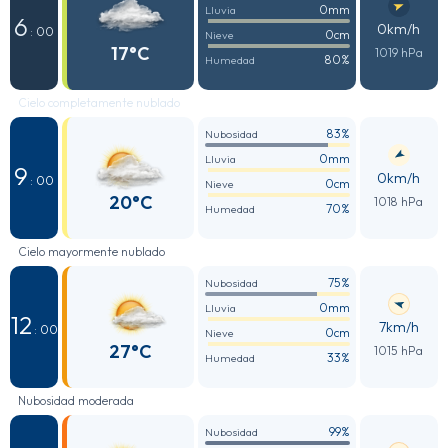
0mm
Lluvia
6
0km/h
: 00
0cm
Nieve
17°C
1019 hPa
80%
Humedad
Cielo completamente nublado
83%
Nubosidad
0mm
Lluvia
9
0km/h
: 00
0cm
Nieve
20°C
1018 hPa
70%
Humedad
Cielo mayormente nublado
75%
Nubosidad
0mm
Lluvia
12
7km/h
: 00
0cm
Nieve
27°C
1015 hPa
33%
Humedad
Nubosidad moderada
99%
Nubosidad