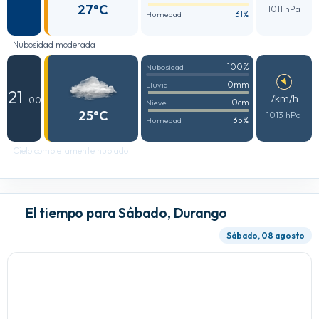
27°C
1011 hPa
31%
Humedad
Nubosidad moderada
100%
Nubosidad
0mm
Lluvia
21
7km/h
: 00
0cm
Nieve
25°C
1013 hPa
35%
Humedad
Cielo completamente nublado
El tiempo para Sábado, Durango
Sábado, 08 agosto