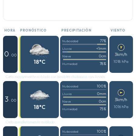
HORA
PRONÓSTICO
PRECIPITACIÓN
VIENTO
77%
Nubosidad
<1mm
Lluvia
0
3km/h
: 00
0cm
Nieve
18°C
1018 hPa
78%
Humedad
Cielo mayormente nublado con posibles chubascos con lluvias
100%
Nubosidad
0mm
Lluvia
3
3km/h
: 00
0cm
Nieve
18°C
1016 hPa
75%
Humedad
Cielo completamente nublado
100%
Nubosidad