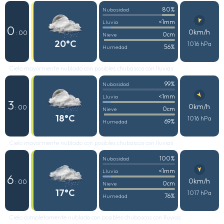
80%
Nubosidad
<1mm
Lluvia
0
0km/h
: 00
0cm
Nieve
20°C
1016 hPa
56%
Humedad
Cielo mayormente nublado con posibles chubascos con lluvias
99%
Nubosidad
<1mm
Lluvia
3
0km/h
: 00
0cm
Nieve
18°C
1016 hPa
69%
Humedad
Cielo mayormente nublado con posibles chubascos con lluvias
100%
Nubosidad
<1mm
Lluvia
6
0km/h
: 00
0cm
Nieve
17°C
1017 hPa
76%
Humedad
Cielo completamente nublado con posibles chubascos con lluvias