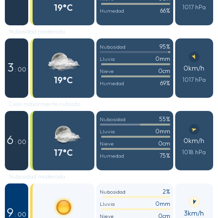
19°C
1017 hPa
66%
Humedad
Nubosidad moderada
95%
Nubosidad
0mm
Lluvia
3
0km/h
: 00
0cm
Nieve
19°C
1017 hPa
69%
Humedad
Cielo mayormente nublado
55%
Nubosidad
0mm
Lluvia
6
0km/h
: 00
0cm
Nieve
17°C
1018 hPa
75%
Humedad
Nubosidad moderada
2%
Nubosidad
0mm
Lluvia
9
3km/h
: 00
0cm
Nieve