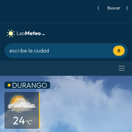
|
Buscar
|
Usa tu 
DURANGO
24
°C