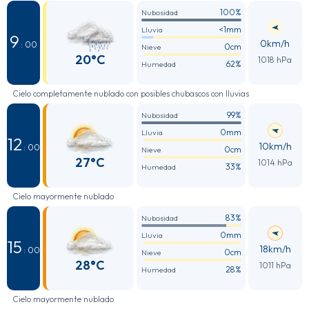
100%
Nubosidad
<1mm
Lluvia
9
0km/h
: 00
0cm
Nieve
20°C
1018 hPa
62%
Humedad
Cielo completamente nublado con posibles chubascos con lluvias
99%
Nubosidad
0mm
Lluvia
12
10km/h
: 00
0cm
Nieve
27°C
1014 hPa
33%
Humedad
Cielo mayormente nublado
83%
Nubosidad
0mm
Lluvia
15
18km/h
: 00
0cm
Nieve
28°C
1011 hPa
28%
Humedad
Cielo mayormente nublado