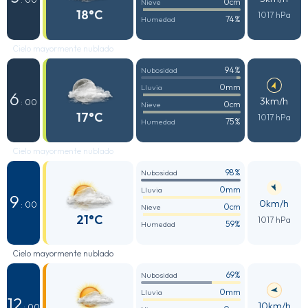
0cm
Nieve
18°C
1017 hPa
74%
Humedad
Cielo mayormente nublado
94%
Nubosidad
0mm
Lluvia
6
3km/h
: 00
0cm
Nieve
17°C
1017 hPa
75%
Humedad
Cielo mayormente nublado
98%
Nubosidad
0mm
Lluvia
9
0km/h
: 00
0cm
Nieve
21°C
1017 hPa
59%
Humedad
Cielo mayormente nublado
69%
Nubosidad
0mm
Lluvia
12
10km/h
: 00