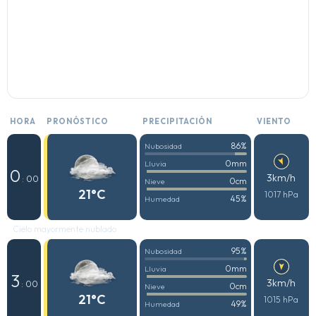
HORA
PRONÓSTICO
PRECIPITACIÓN
VIENTO
86%
Nubosidad
0mm
Lluvia
0
3km/h
: 00
0cm
Nieve
21°C
1017 hPa
45%
Humedad
Cielo mayormente nublado
95%
Nubosidad
0mm
Lluvia
3
3km/h
: 00
0cm
Nieve
21°C
1015 hPa
49%
Humedad