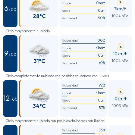
0mm
Lluvia
6
7km/h
: 00
0cm
Nieve
28°C
1004 hPa
90%
Humedad
Cielo mayormente nublado
100%
Nubosidad
<1mm
Lluvia
9
10km/h
: 00
0cm
Nieve
31°C
1004 hPa
69%
Humedad
Cielo completamente nublado con posibles chubascos con lluvias
92%
Nubosidad
<1mm
Lluvia
12
10km/h
: 00
0cm
Nieve
34°C
1003 hPa
57%
Humedad
Cielo mayormente nublado con posibles chubascos con lluvias
73%
Nubosidad