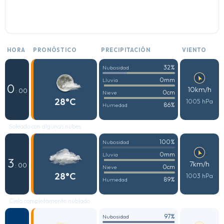
HORA
PRONÓSTICO
PRECIPITACIÓN
VIENTO
32%
Nubosidad
0mm
Lluvia
0
10km/h
: 00
0cm
Nieve
28°C
1005 hPa
86%
Humedad
Soleado con algunas nubes
100%
Nubosidad
0mm
Lluvia
3
7km/h
: 00
0cm
Nieve
28°C
1003 hPa
89%
Humedad
Cielo completamente nublado
97%
Nubosidad