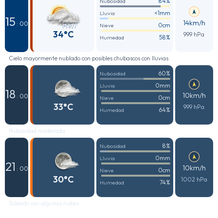
84%
Nubosidad
<1mm
Lluvia
15
14km/h
: 00
0cm
Nieve
34°C
999 hPa
58%
Humedad
Cielo mayormente nublado con posibles chubascos con lluvias
60%
Nubosidad
0mm
Lluvia
18
10km/h
: 00
0cm
Nieve
33°C
999 hPa
64%
Humedad
Nubosidad moderada
8%
Nubosidad
0mm
Lluvia
21
10km/h
: 00
0cm
Nieve
30°C
1002 hPa
74%
Humedad
Soleado con algunas nubes