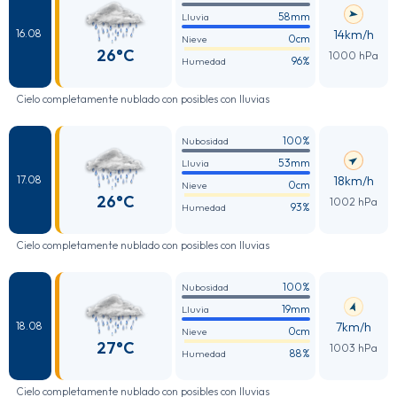
58mm
Lluvia
14km/h
16.08
0cm
Nieve
26°C
1000 hPa
96%
Humedad
Cielo completamente nublado con posibles con lluvias
100%
Nubosidad
53mm
Lluvia
18km/h
17.08
0cm
Nieve
26°C
1002 hPa
93%
Humedad
Cielo completamente nublado con posibles con lluvias
100%
Nubosidad
19mm
Lluvia
7km/h
18.08
0cm
Nieve
27°C
1003 hPa
88%
Humedad
Cielo completamente nublado con posibles con lluvias