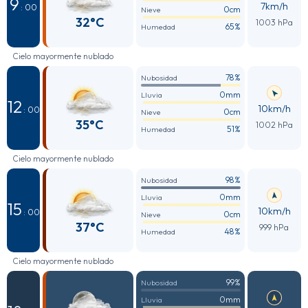
9
7km/h
: 00
0cm
Nieve
32°C
1003 hPa
65%
Humedad
Cielo mayormente nublado
78%
Nubosidad
0mm
Lluvia
12
10km/h
: 00
0cm
Nieve
35°C
1002 hPa
51%
Humedad
Cielo mayormente nublado
98%
Nubosidad
0mm
Lluvia
15
10km/h
: 00
0cm
Nieve
37°C
999 hPa
48%
Humedad
Cielo mayormente nublado
99%
Nubosidad
0mm
Lluvia