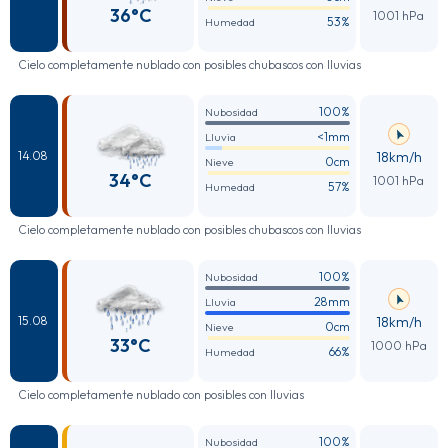
36°C
1001 hPa
53%
Humedad
Cielo completamente nublado con posibles chubascos con lluvias
100%
Nubosidad
<1mm
Lluvia
18km/h
14.08
0cm
Nieve
34°C
1001 hPa
57%
Humedad
Cielo completamente nublado con posibles chubascos con lluvias
100%
Nubosidad
28mm
Lluvia
18km/h
15.08
0cm
Nieve
33°C
1000 hPa
66%
Humedad
Cielo completamente nublado con posibles con lluvias
100%
Nubosidad