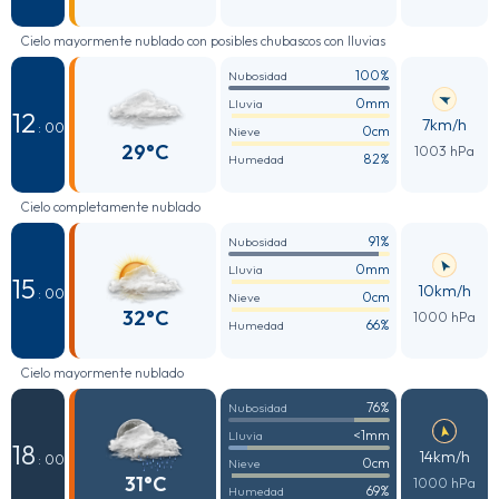
Cielo mayormente nublado con posibles chubascos con lluvias
100%
Nubosidad
0mm
Lluvia
12
7km/h
: 00
0cm
Nieve
29°C
1003 hPa
82%
Humedad
Cielo completamente nublado
91%
Nubosidad
0mm
Lluvia
15
10km/h
: 00
0cm
Nieve
32°C
1000 hPa
66%
Humedad
Cielo mayormente nublado
76%
Nubosidad
<1mm
Lluvia
18
14km/h
: 00
0cm
Nieve
31°C
1000 hPa
69%
Humedad