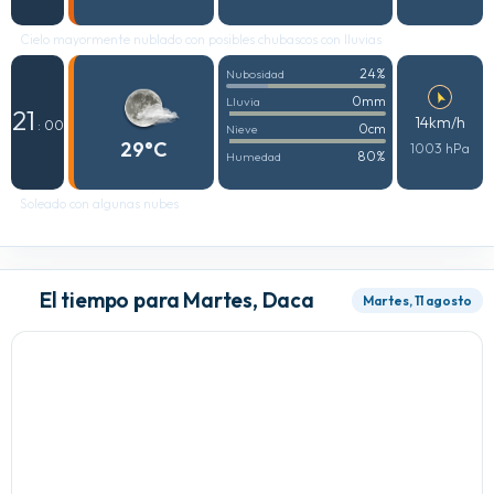
Cielo mayormente nublado con posibles chubascos con lluvias
24%
Nubosidad
0mm
Lluvia
21
14km/h
: 00
0cm
Nieve
29°C
1003 hPa
80%
Humedad
Soleado con algunas nubes
El tiempo para Martes, Daca
Martes, 11 agosto