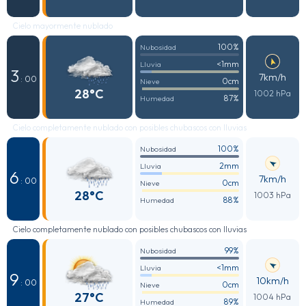
Cielo mayormente nublado
100%
Nubosidad
<1mm
Lluvia
3
7km/h
: 00
0cm
Nieve
28°C
1002 hPa
87%
Humedad
Cielo completamente nublado con posibles chubascos con lluvias
100%
Nubosidad
2mm
Lluvia
6
7km/h
: 00
0cm
Nieve
28°C
1003 hPa
88%
Humedad
Cielo completamente nublado con posibles chubascos con lluvias
99%
Nubosidad
<1mm
Lluvia
9
10km/h
: 00
0cm
Nieve
27°C
1004 hPa
89%
Humedad