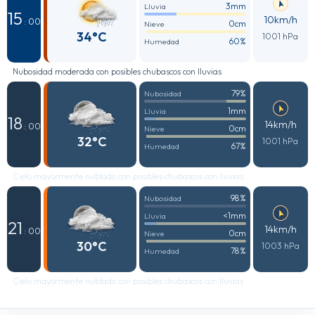
3mm
Lluvia
15
10km/h
: 00
0cm
Nieve
34°C
1001 hPa
60%
Humedad
Nubosidad moderada con posibles chubascos con lluvias
79%
Nubosidad
1mm
Lluvia
18
14km/h
: 00
0cm
Nieve
32°C
1001 hPa
67%
Humedad
Cielo mayormente nublado con posibles chubascos con lluvias
98%
Nubosidad
<1mm
Lluvia
21
14km/h
: 00
0cm
Nieve
30°C
1003 hPa
78%
Humedad
Cielo mayormente nublado con posibles chubascos con lluvias