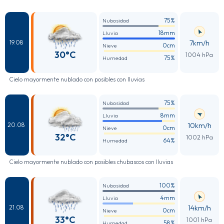
75%
Nubosidad
18mm
Lluvia
7km/h
19.08
0cm
Nieve
30°C
1004 hPa
75%
Humedad
Cielo mayormente nublado con posibles con lluvias
75%
Nubosidad
8mm
Lluvia
10km/h
20.08
0cm
Nieve
32°C
1002 hPa
64%
Humedad
Cielo mayormente nublado con posibles chubascos con lluvias
100%
Nubosidad
4mm
Lluvia
14km/h
21.08
0cm
Nieve
33°C
1001 hPa
58%
Humedad