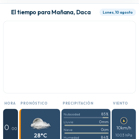
El tiempo para Mañana, Daca
Lunes, 10 agosto
HORA
PRONÓSTICO
PRECIPITACIÓN
VIENTO
85%
Nubosidad
0mm
Lluvia
0
10km/h
: 00
0cm
Nieve
28°C
1003 hPa
84%
Humedad