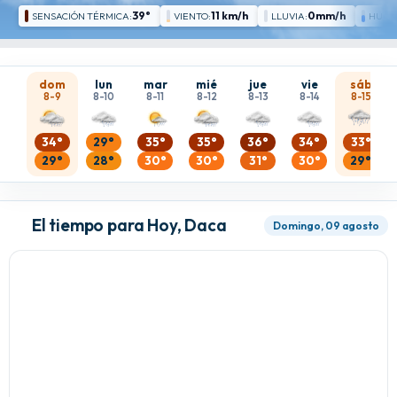
39°
11 km/h
0mm/h
SENSACIÓN TÉRMICA:
VIENTO:
LLUVIA:
HUME
dom
lun
mar
mié
jue
vie
sáb
8-9
8-10
8-11
8-12
8-13
8-14
8-15
34°
29°
35°
35°
36°
34°
33°
29°
28°
30°
30°
31°
30°
29°
El tiempo para Hoy, Daca
Domingo, 09 agosto