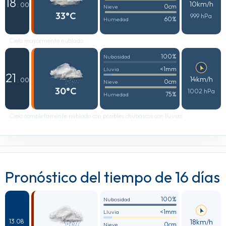
18
10km/h
: 00
0cm
Nieve
33°C
999 hPa
60%
Humedad
Cielo mayormente nublado
100%
Nubosidad
<1mm
Lluvia
21
14km/h
: 00
0cm
Nieve
30°C
1002 hPa
75%
Humedad
Cielo completamente nublado con posibles chubascos con lluvias
Pronóstico del tiempo de 16 días
100%
Nubosidad
<1mm
Lluvia
18km/h
13.08
0cm
Nieve