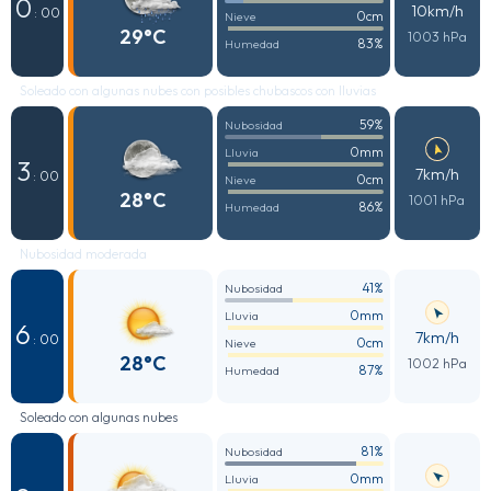
0
10km/h
: 00
0cm
Nieve
29°C
1003 hPa
83%
Humedad
Soleado con algunas nubes con posibles chubascos con lluvias
59%
Nubosidad
0mm
Lluvia
3
7km/h
: 00
0cm
Nieve
28°C
1001 hPa
86%
Humedad
Nubosidad moderada
41%
Nubosidad
0mm
Lluvia
6
7km/h
: 00
0cm
Nieve
28°C
1002 hPa
87%
Humedad
Soleado con algunas nubes
81%
Nubosidad
0mm
Lluvia