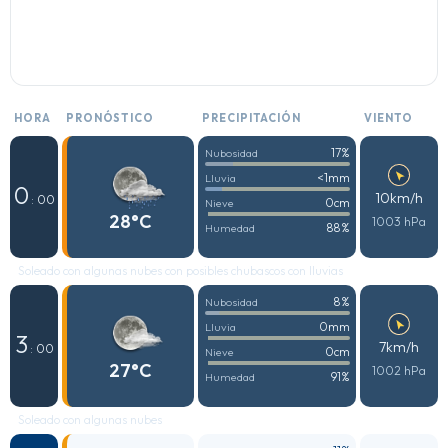
HORA
PRONÓSTICO
PRECIPITACIÓN
VIENTO
17%
Nubosidad
<1mm
Lluvia
0
10km/h
: 00
0cm
Nieve
28°C
1003 hPa
88%
Humedad
Soleado con algunas nubes con posibles chubascos con lluvias
8%
Nubosidad
0mm
Lluvia
3
7km/h
: 00
0cm
Nieve
27°C
1002 hPa
91%
Humedad
Soleado con algunas nubes