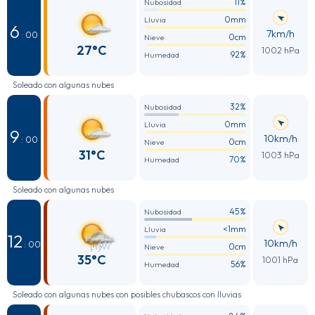
11%
Nubosidad
0mm
Lluvia
6
7km/h
: 00
0cm
Nieve
27°C
1002 hPa
92%
Humedad
Soleado con algunas nubes
32%
Nubosidad
0mm
Lluvia
9
10km/h
: 00
0cm
Nieve
31°C
1003 hPa
70%
Humedad
Soleado con algunas nubes
45%
Nubosidad
<1mm
Lluvia
12
10km/h
: 00
0cm
Nieve
35°C
1001 hPa
56%
Humedad
Soleado con algunas nubes con posibles chubascos con lluvias