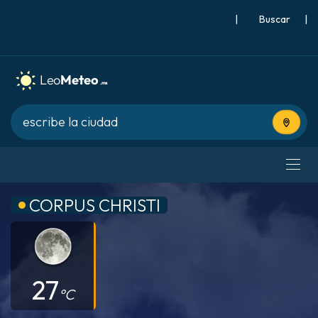
|
Buscar
|
Usa tu 
CORPUS CHRISTI
27
°C