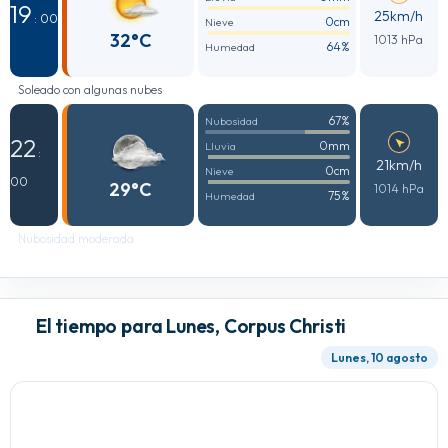
19
25km/h
: 00
0cm
Nieve
32°C
1013 hPa
64%
Humedad
Soleado con algunas nubes
67%
Nubosidad
22
0mm
Lluvia
:
21km/h
0cm
Nieve
00
29°C
1014 hPa
75%
Humedad
Nubosidad moderada
El tiempo para Lunes, Corpus Christi
Lunes, 10 agosto