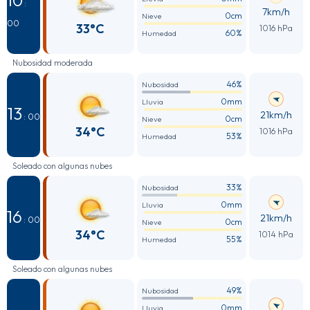
10
:
7km/h
0cm
Nieve
00
33°C
1016 hPa
60%
Humedad
Nubosidad moderada
46%
Nubosidad
0mm
Lluvia
13
21km/h
: 00
0cm
Nieve
34°C
1016 hPa
53%
Humedad
Soleado con algunas nubes
33%
Nubosidad
0mm
Lluvia
16
21km/h
: 00
0cm
Nieve
34°C
1014 hPa
55%
Humedad
Soleado con algunas nubes
49%
Nubosidad
0mm
Lluvia