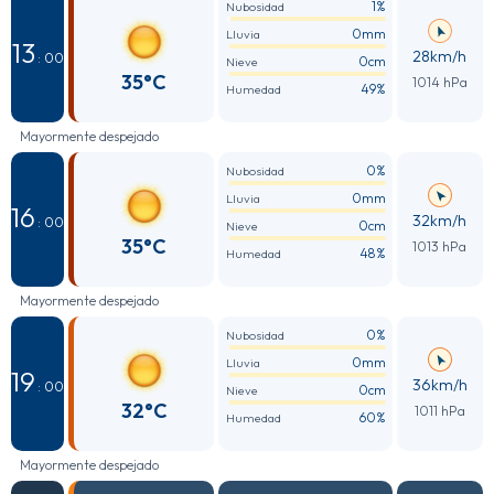
1%
Nubosidad
0mm
Lluvia
13
28km/h
: 00
0cm
Nieve
35°C
1014 hPa
49%
Humedad
Mayormente despejado
0%
Nubosidad
0mm
Lluvia
16
32km/h
: 00
0cm
Nieve
35°C
1013 hPa
48%
Humedad
Mayormente despejado
0%
Nubosidad
0mm
Lluvia
19
36km/h
: 00
0cm
Nieve
32°C
1011 hPa
60%
Humedad
Mayormente despejado