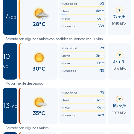
0%
Nubosidad
<1mm
Lluvia
7
7km/h
: 00
0cm
Nieve
28°C
1015 hPa
88%
Humedad
Soleado con algunas nubes con posibles chubascos con lluvias
2%
Nubosidad
10
0mm
Lluvia
:
3km/h
0cm
Nieve
00
30°C
1016 hPa
71%
Humedad
Mayormente despejado
7%
Nubosidad
0mm
Lluvia
13
18km/h
: 00
0cm
Nieve
35°C
1017 hPa
46%
Humedad
Soleado con algunas nubes