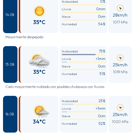
0%
Nubosidad
0mm
Lluvia
28km/h
14.08
0cm
Nieve
35°C
1017 hPa
54%
Humedad
Mayormente despejado
75%
Nubosidad
<1mm
Lluvia
25km/h
15.08
0cm
Nieve
35°C
1019 hPa
51%
Humedad
Cielo mayormente nublado con posibles chubascos con lluvias
25%
Nubosidad
<1mm
Lluvia
25km/h
16.08
0cm
Nieve
34°C
1020 hPa
52%
Humedad