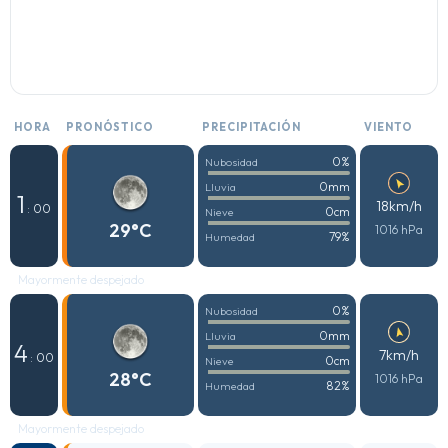
HORA
PRONÓSTICO
PRECIPITACIÓN
VIENTO
0%
Nubosidad
0mm
Lluvia
1
18km/h
: 00
0cm
Nieve
29°C
1016 hPa
79%
Humedad
Mayormente despejado
0%
Nubosidad
0mm
Lluvia
4
7km/h
: 00
0cm
Nieve
28°C
1016 hPa
82%
Humedad
Mayormente despejado