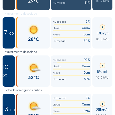
29°C
1014 hPa
81%
Humedad
Mayormente despejado
2%
Nubosidad
0mm
Lluvia
7
10km/h
: 00
0cm
Nieve
28°C
1015 hPa
84%
Humedad
Mayormente despejado
10%
Nubosidad
10
0mm
Lluvia
:
18km/h
0cm
Nieve
00
32°C
1016 hPa
59%
Humedad
Soleado con algunas nubes
7%
Nubosidad
0mm
Lluvia
13
25km/h
: 00
0cm
Nieve