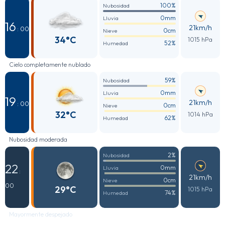
100%
Nubosidad
0mm
Lluvia
16
21km/h
: 00
0cm
Nieve
34°C
1015 hPa
52%
Humedad
Cielo completamente nublado
59%
Nubosidad
0mm
Lluvia
19
21km/h
: 00
0cm
Nieve
32°C
1014 hPa
62%
Humedad
Nubosidad moderada
2%
Nubosidad
22
0mm
Lluvia
:
21km/h
0cm
Nieve
00
29°C
1015 hPa
74%
Humedad
Mayormente despejado