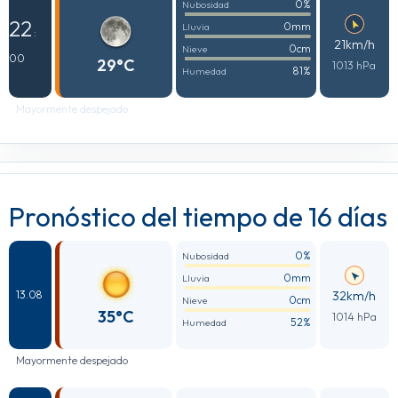
0%
Nubosidad
22
0mm
Lluvia
:
21km/h
0cm
Nieve
00
29°C
1013 hPa
81%
Humedad
Mayormente despejado
Pronóstico del tiempo de 16 días
0%
Nubosidad
0mm
Lluvia
32km/h
13.08
0cm
Nieve
35°C
1014 hPa
52%
Humedad
Mayormente despejado