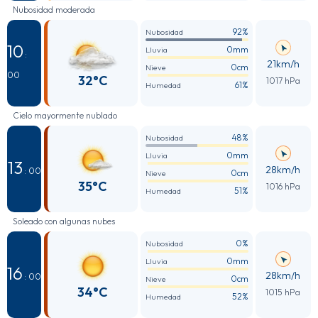
Nubosidad moderada
92%
Nubosidad
10
0mm
Lluvia
:
21km/h
0cm
Nieve
00
32°C
1017 hPa
61%
Humedad
Cielo mayormente nublado
48%
Nubosidad
0mm
Lluvia
13
28km/h
: 00
0cm
Nieve
35°C
1016 hPa
51%
Humedad
Soleado con algunas nubes
0%
Nubosidad
0mm
Lluvia
16
28km/h
: 00
0cm
Nieve
34°C
1015 hPa
52%
Humedad