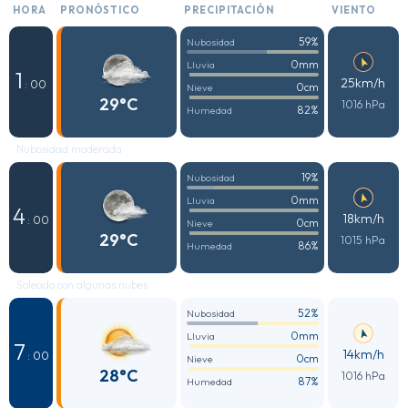
HORA
PRONÓSTICO
PRECIPITACIÓN
VIENTO
59%
Nubosidad
0mm
Lluvia
1
25km/h
: 00
0cm
Nieve
29°C
1016 hPa
82%
Humedad
Nubosidad moderada
19%
Nubosidad
0mm
Lluvia
4
18km/h
: 00
0cm
Nieve
29°C
1015 hPa
86%
Humedad
Soleado con algunas nubes
52%
Nubosidad
0mm
Lluvia
7
14km/h
: 00
0cm
Nieve
28°C
1016 hPa
87%
Humedad