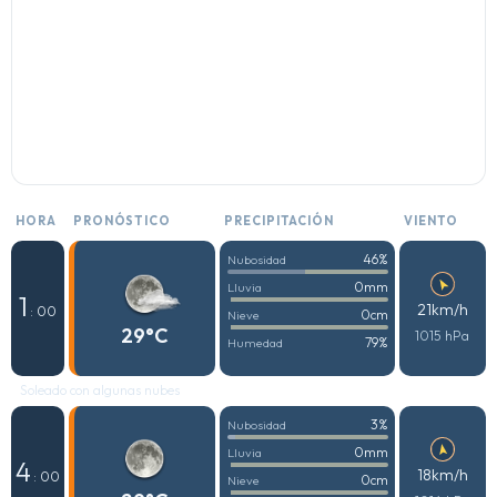
HORA
PRONÓSTICO
PRECIPITACIÓN
VIENTO
46%
Nubosidad
0mm
Lluvia
1
21km/h
: 00
0cm
Nieve
29°C
1015 hPa
79%
Humedad
Soleado con algunas nubes
3%
Nubosidad
0mm
Lluvia
4
18km/h
: 00
0cm
Nieve