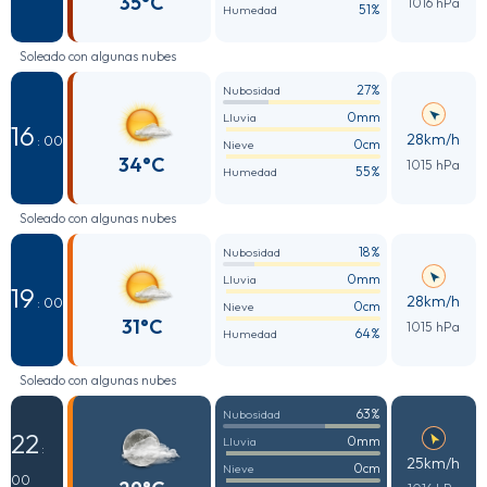
35°C
1016 hPa
51%
Humedad
Soleado con algunas nubes
27%
Nubosidad
0mm
Lluvia
16
28km/h
: 00
0cm
Nieve
34°C
1015 hPa
55%
Humedad
Soleado con algunas nubes
18%
Nubosidad
0mm
Lluvia
19
28km/h
: 00
0cm
Nieve
31°C
1015 hPa
64%
Humedad
Soleado con algunas nubes
63%
Nubosidad
22
0mm
Lluvia
:
25km/h
0cm
Nieve
00