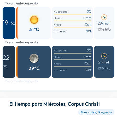
Mayormente despejado
0%
Nubosidad
0mm
Lluvia
19
28km/h
: 00
0cm
Nieve
31°C
1014 hPa
68%
Humedad
Mayormente despejado
0%
Nubosidad
22
0mm
Lluvia
:
21km/h
0cm
Nieve
00
29°C
1015 hPa
80%
Humedad
Mayormente despejado
El tiempo para Miércoles, Corpus Christi
Miércoles, 12 agosto