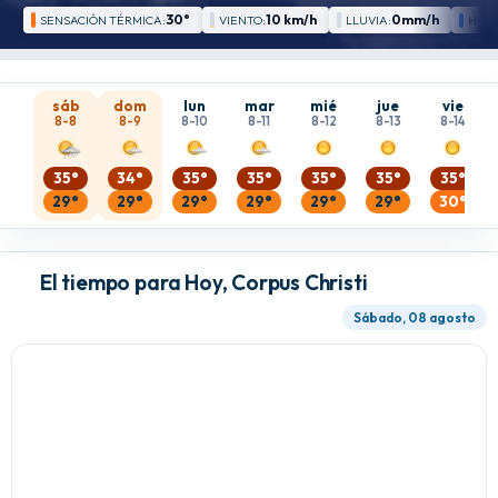
30°
10 km/h
0mm/h
SENSACIÓN TÉRMICA:
VIENTO:
LLUVIA:
HUM
sáb
dom
lun
mar
mié
jue
vie
8-8
8-9
8-10
8-11
8-12
8-13
8-14
35°
34°
35°
35°
35°
35°
35°
29°
29°
29°
29°
29°
29°
30°
El tiempo para Hoy, Corpus Christi
Sábado, 08 agosto