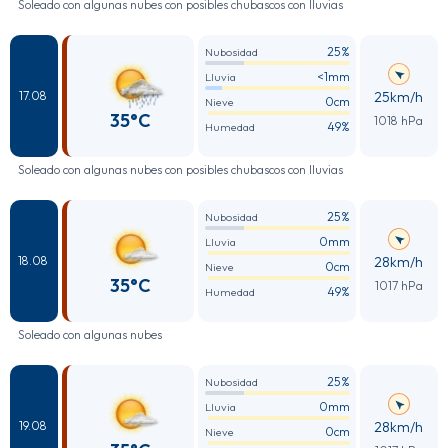
Soleado con algunas nubes con posibles chubascos con lluvias
25%
Nubosidad
<1mm
Lluvia
25km/h
17.08
0cm
Nieve
35°C
1018 hPa
49%
Humedad
Soleado con algunas nubes con posibles chubascos con lluvias
25%
Nubosidad
0mm
Lluvia
28km/h
18.08
0cm
Nieve
35°C
1017 hPa
49%
Humedad
Soleado con algunas nubes
25%
Nubosidad
0mm
Lluvia
28km/h
19.08
0cm
Nieve