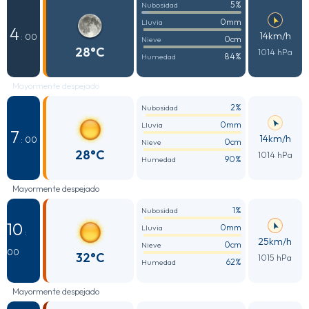
5%
Nubosidad
0mm
Lluvia
4
14km/h
: 00
0cm
Nieve
28°C
1014 hPa
84%
Humedad
Mayormente despejado
2%
Nubosidad
0mm
Lluvia
7
14km/h
: 00
0cm
Nieve
28°C
1014 hPa
90%
Humedad
Mayormente despejado
1%
Nubosidad
10
0mm
Lluvia
:
25km/h
0cm
Nieve
00
32°C
1015 hPa
62%
Humedad
Mayormente despejado