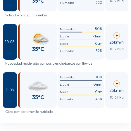
35°C
1017 hPa
53%
Humedad
Soleado con algunas nubes
50%
Nubosidad
<1mm
Lluvia
25km/h
20.08
0cm
Nieve
35°C
1017 hPa
52%
Humedad
Nubosidad moderada con posibles chubascos con lluvias
100%
Nubosidad
0mm
Lluvia
25km/h
21.08
0cm
Nieve
35°C
1016 hPa
48%
Humedad
Cielo completamente nublado