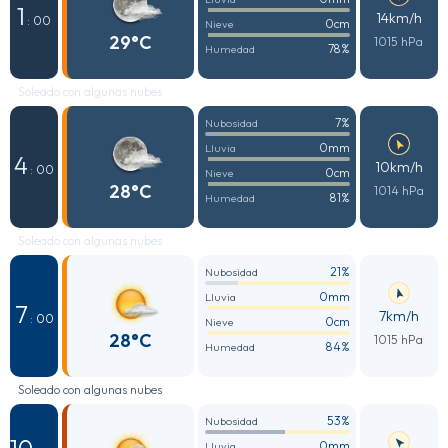
1
14km/h
: 00
0cm
Nieve
29°C
1015 hPa
78%
Humedad
Soleado con algunas nubes
7%
Nubosidad
0mm
Lluvia
4
10km/h
: 00
0cm
Nieve
28°C
1014 hPa
81%
Humedad
Soleado con algunas nubes
21%
Nubosidad
0mm
Lluvia
7
7km/h
: 00
0cm
Nieve
28°C
1015 hPa
84%
Humedad
Soleado con algunas nubes
53%
Nubosidad
0mm
Lluvia