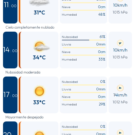
11
10km/h
: 00
0cm
Nieve
31°C
1015 hPa
48%
Humedad
Cielo completamente nublado
61%
Nubosidad
0mm
Lluvia
14
10km/h
: 00
0cm
Nieve
34°C
1013 hPa
33%
Humedad
Nubosidad moderada
0%
Nubosidad
0mm
Lluvia
17
14km/h
: 00
0cm
Nieve
33°C
1012 hPa
29%
Humedad
Mayormente despejado
0%
Nubosidad
20
0mm
Lluvia