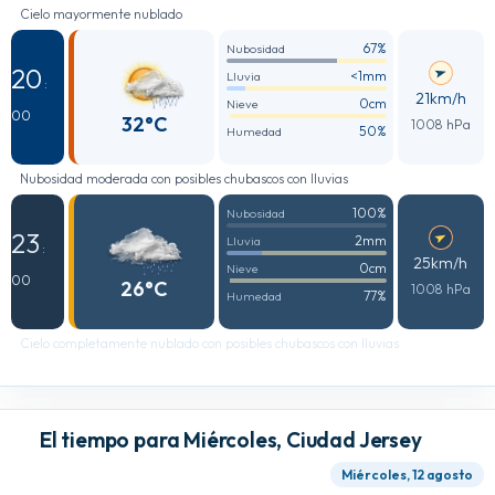
Cielo mayormente nublado
67%
Nubosidad
20
<1mm
Lluvia
:
21km/h
0cm
Nieve
00
32°C
1008 hPa
50%
Humedad
Nubosidad moderada con posibles chubascos con lluvias
100%
Nubosidad
23
2mm
Lluvia
:
25km/h
0cm
Nieve
00
26°C
1008 hPa
77%
Humedad
Cielo completamente nublado con posibles chubascos con lluvias
El tiempo para Miércoles, Ciudad Jersey
Miércoles, 12 agosto