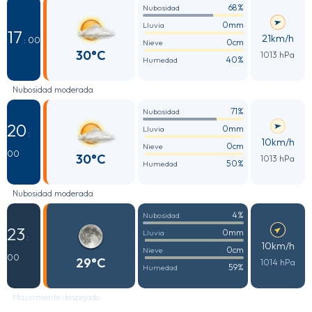
68%
Nubosidad
0mm
Lluvia
17
21km/h
: 00
0cm
Nieve
30°C
1013 hPa
40%
Humedad
Nubosidad moderada
71%
Nubosidad
20
0mm
Lluvia
:
10km/h
0cm
Nieve
00
30°C
1013 hPa
50%
Humedad
Nubosidad moderada
4%
Nubosidad
23
0mm
Lluvia
:
10km/h
0cm
Nieve
00
29°C
1014 hPa
59%
Humedad
Mayormente despejado