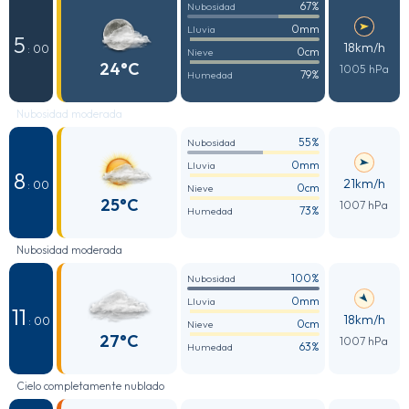
67%
Nubosidad
0mm
Lluvia
5
18km/h
: 00
0cm
Nieve
24°C
1005 hPa
79%
Humedad
Nubosidad moderada
55%
Nubosidad
0mm
Lluvia
8
21km/h
: 00
0cm
Nieve
25°C
1007 hPa
73%
Humedad
Nubosidad moderada
100%
Nubosidad
0mm
Lluvia
11
18km/h
: 00
0cm
Nieve
27°C
1007 hPa
63%
Humedad
Cielo completamente nublado