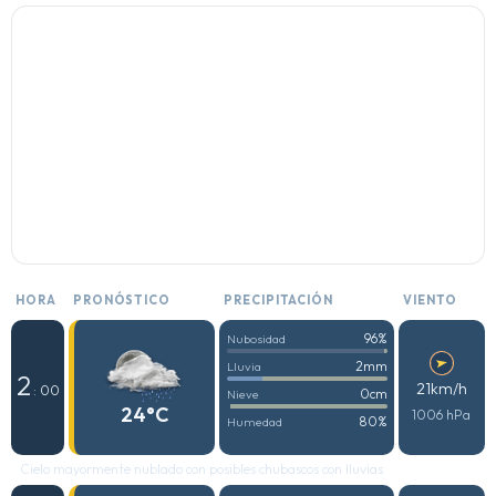
HORA
PRONÓSTICO
PRECIPITACIÓN
VIENTO
96%
Nubosidad
2mm
Lluvia
2
21km/h
: 00
0cm
Nieve
24°C
1006 hPa
80%
Humedad
Cielo mayormente nublado con posibles chubascos con lluvias