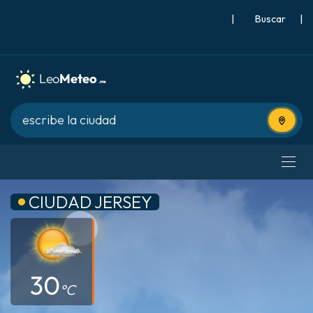
|
Buscar
|
Usa tu 
CIUDAD JERSEY
30
°C