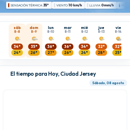
35°
10 km/h
0mm/h
SENSACIÓN TÉRMICA:
VIENTO:
LLUVIA:
HUME
sáb
dom
lun
mar
mié
jue
vie
8-8
8-9
8-10
8-11
8-12
8-13
8-14
34°
35°
36°
36°
34°
32°
32°
24°
26°
27°
26°
24°
28°
25°
El tiempo para Hoy, Ciudad Jersey
Sábado, 08 agosto