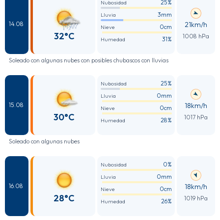
25%
Nubosidad
3mm
Lluvia
21km/h
14.08
0cm
Nieve
32°C
1008 hPa
31%
Humedad
Soleado con algunas nubes con posibles chubascos con lluvias
25%
Nubosidad
0mm
Lluvia
18km/h
15.08
0cm
Nieve
30°C
1017 hPa
28%
Humedad
Soleado con algunas nubes
0%
Nubosidad
0mm
Lluvia
18km/h
16.08
0cm
Nieve
28°C
1019 hPa
26%
Humedad