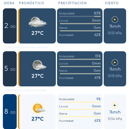
HORA
PRONÓSTICO
PRECIPITACIÓN
VIENTO
83%
Nubosidad
0mm
Lluvia
2
7km/h
: 00
0cm
Nieve
27°C
1013 hPa
62%
Humedad
Cielo mayormente nublado
15%
Nubosidad
0mm
Lluvia
5
7km/h
: 00
0cm
Nieve
27°C
1013 hPa
67%
Humedad
Soleado con algunas nubes
9%
Nubosidad
0mm
Lluvia
8
7km/h
: 00
0cm
Nieve
27°C
1014 hPa
63%
Humedad