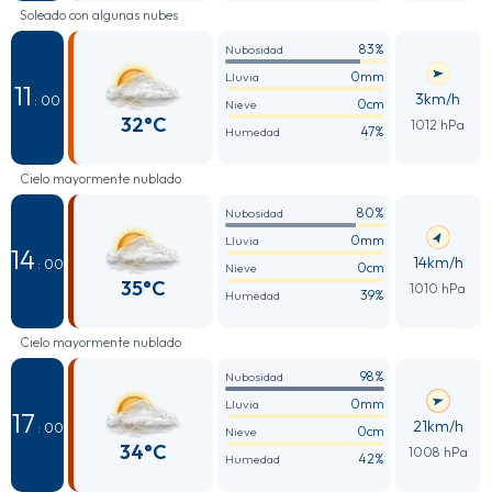
Soleado con algunas nubes
83%
Nubosidad
0mm
Lluvia
11
3km/h
: 00
0cm
Nieve
32°C
1012 hPa
47%
Humedad
Cielo mayormente nublado
80%
Nubosidad
0mm
Lluvia
14
14km/h
: 00
0cm
Nieve
35°C
1010 hPa
39%
Humedad
Cielo mayormente nublado
98%
Nubosidad
0mm
Lluvia
17
21km/h
: 00
0cm
Nieve
34°C
1008 hPa
42%
Humedad