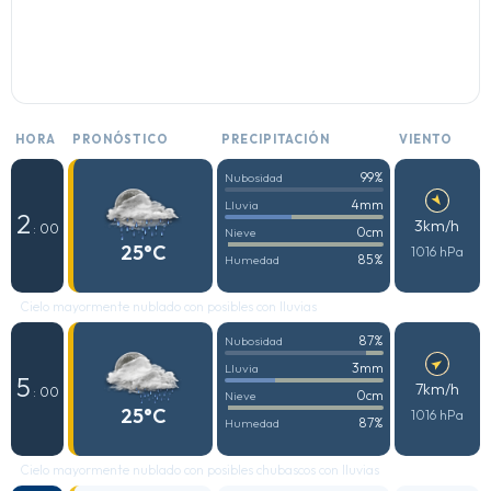
HORA
PRONÓSTICO
PRECIPITACIÓN
VIENTO
99%
Nubosidad
4mm
Lluvia
2
3km/h
: 00
0cm
Nieve
25°C
1016 hPa
85%
Humedad
Cielo mayormente nublado con posibles con lluvias
87%
Nubosidad
3mm
Lluvia
5
7km/h
: 00
0cm
Nieve
25°C
1016 hPa
87%
Humedad
Cielo mayormente nublado con posibles chubascos con lluvias