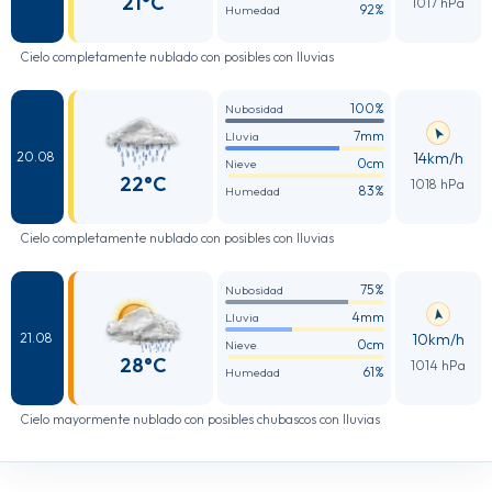
21°C
1017 hPa
92%
Humedad
Cielo completamente nublado con posibles con lluvias
100%
Nubosidad
7mm
Lluvia
14km/h
20.08
0cm
Nieve
22°C
1018 hPa
83%
Humedad
Cielo completamente nublado con posibles con lluvias
75%
Nubosidad
4mm
Lluvia
10km/h
21.08
0cm
Nieve
28°C
1014 hPa
61%
Humedad
Cielo mayormente nublado con posibles chubascos con lluvias