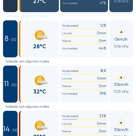
27°C
1016 hPa
47%
Humedad
Soleado con algunas nubes
12%
Nubosidad
0mm
Lluvia
8
0km/h
: 00
0cm
Nieve
28°C
1016 hPa
44%
Humedad
Soleado con algunas nubes
18%
Nubosidad
0mm
Lluvia
11
10km/h
: 00
0cm
Nieve
32°C
1015 hPa
39%
Humedad
Soleado con algunas nubes
32%
Nubosidad
0mm
Lluvia
14
10km/h
: 00
0cm
Nieve