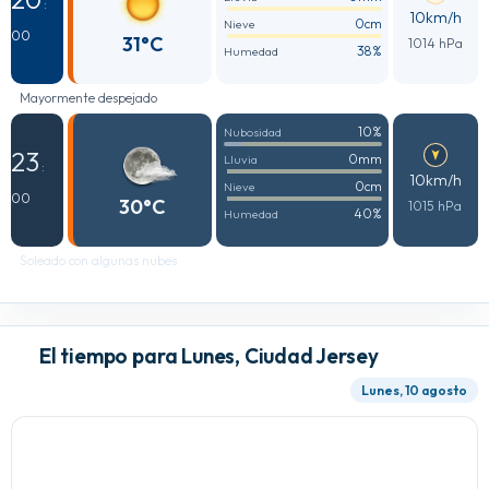
:
10km/h
0cm
Nieve
00
31°C
1014 hPa
38%
Humedad
Mayormente despejado
10%
Nubosidad
23
0mm
Lluvia
:
10km/h
0cm
Nieve
00
30°C
1015 hPa
40%
Humedad
Soleado con algunas nubes
El tiempo para Lunes, Ciudad Jersey
Lunes, 10 agosto