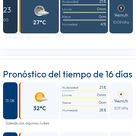
25%
Nubosidad
23
0mm
Lluvia
:
14km/h
0cm
Nieve
00
27°C
1009 hPa
41%
Humedad
Soleado con algunas nubes
Pronóstico del tiempo de 16 días
25%
Nubosidad
0mm
Lluvia
14km/h
13.08
0cm
Nieve
32°C
1011 hPa
28%
Humedad
Soleado con algunas nubes