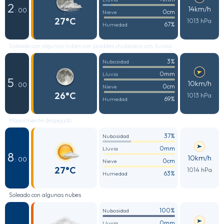
2
14km/h
: 00
0cm
Nieve
27°C
1013 hPa
67%
Humedad
Soleado con algunas nubes con posibles chubascos con lluvias
3%
Nubosidad
0mm
Lluvia
5
10km/h
: 00
0cm
Nieve
26°C
1013 hPa
69%
Humedad
Mayormente despejado
37%
Nubosidad
0mm
Lluvia
8
10km/h
: 00
0cm
Nieve
27°C
1014 hPa
63%
Humedad
Soleado con algunas nubes
100%
Nubosidad
0mm
Lluvia