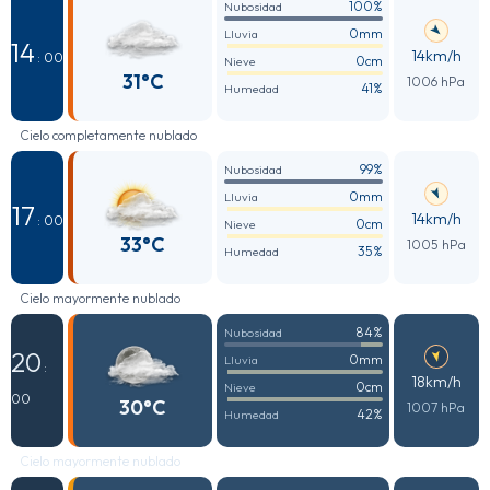
100%
Nubosidad
0mm
Lluvia
14
14km/h
: 00
0cm
Nieve
31°C
1006 hPa
41%
Humedad
Cielo completamente nublado
99%
Nubosidad
0mm
Lluvia
17
14km/h
: 00
0cm
Nieve
33°C
1005 hPa
35%
Humedad
Cielo mayormente nublado
84%
Nubosidad
20
0mm
Lluvia
:
18km/h
0cm
Nieve
00
30°C
1007 hPa
42%
Humedad
Cielo mayormente nublado