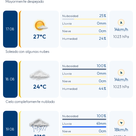
Mayormente despejado
25%
Nubosidad
0mm
Lluvia
14km/h
17.08
0cm
Nieve
27°C
1023 hPa
24%
Humedad
Soleado con algunas nubes
100%
Nubosidad
0mm
Lluvia
14km/h
18.08
0cm
Nieve
24°C
1023 hPa
44%
Humedad
Cielo completamente nublado
100%
Nubosidad
41mm
Lluvia
18km/h
19.08
0cm
Nieve