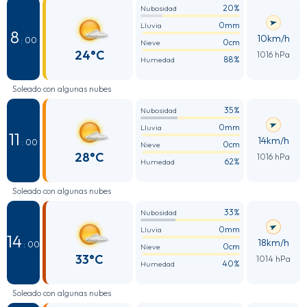
20%
Nubosidad
0mm
Lluvia
8
10km/h
: 00
0cm
Nieve
24°C
1016 hPa
88%
Humedad
Soleado con algunas nubes
35%
Nubosidad
0mm
Lluvia
11
14km/h
: 00
0cm
Nieve
28°C
1016 hPa
62%
Humedad
Soleado con algunas nubes
33%
Nubosidad
0mm
Lluvia
14
18km/h
: 00
0cm
Nieve
33°C
1014 hPa
40%
Humedad
Soleado con algunas nubes