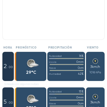
HORA
PRONÓSTICO
PRECIPITACIÓN
VIENTO
16%
Nubosidad
0mm
Lluvia
2
3km/h
: 00
0cm
Nieve
29°C
1016 hPa
42%
Humedad
Soleado con algunas nubes
15%
Nubosidad
0mm
Lluvia
5
3km/h
: 00
0cm
Nieve