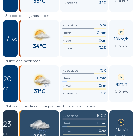
35°C
1014 hPa
32%
Humedad
Soleado con algunas nubes
69%
Nubosidad
0mm
Lluvia
17
10km/h
: 00
0cm
Nieve
34°C
1013 hPa
34%
Humedad
Nubosidad moderada
70%
Nubosidad
20
<1mm
Lluvia
:
7km/h
0cm
Nieve
00
31°C
1013 hPa
50%
Humedad
Nubosidad moderada con posibles chubascos con lluvias
100%
Nubosidad
23
<1mm
Lluvia
:
14km/h
0cm
Nieve
00