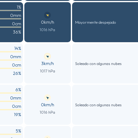
1%
0mm
0km/h
Mayormente despejado
0cm
1016 hPa
36%
14%
0mm
3km/h
Soleado con algunas nubes
0cm
1017 hPa
26%
6%
0mm
0km/h
Soleado con algunas nubes
0cm
1016 hPa
19%
5%