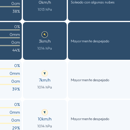
0km/h
Soleado con algunas nubes
0cm
1013 hPa
38%
0%
0mm
3km/h
Mayormente despejado
0cm
1014 hPa
44%
0%
0mm
7km/h
Mayormente despejado
0cm
1014 hPa
39%
0%
0mm
10km/h
Mayormente despejado
0cm
1014 hPa
29%