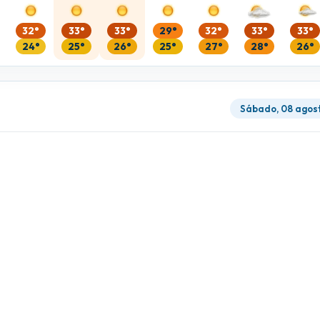
32°
33°
33°
29°
32°
33°
33°
24°
25°
26°
25°
27°
28°
26°
Sábado, 08 agos