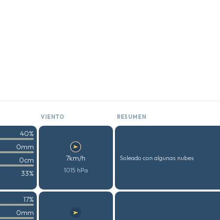
VIENTO
RESUMEN
40%
0mm
7km/h
Soleado con algunas nubes
0cm
1015 hPa
33%
17%
0mm