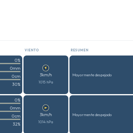
VIENTO
RESUMEN
0%
0mm
3km/h
Mayormente despejado
0cm
1015 hPa
30%
0%
0mm
3km/h
Mayormente despejado
0cm
1014 hPa
32%