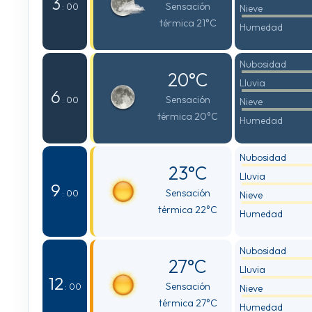
3
Sensación
: 00
Nieve
térmica 21°C
Humedad
Nubosidad
20°C
Lluvia
6
Sensación
: 00
Nieve
térmica 20°C
Humedad
Nubosidad
23°C
Lluvia
9
Sensación
: 00
Nieve
térmica 22°C
Humedad
Nubosidad
27°C
Lluvia
12
Sensación
: 00
Nieve
térmica 27°C
Humedad