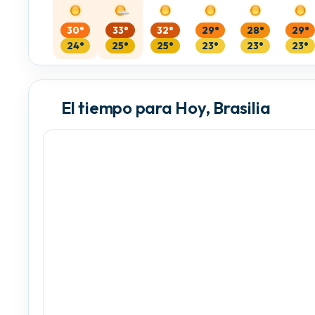
30°
33°
32°
29°
28°
29°
24°
25°
25°
23°
23°
23°
El tiempo para Hoy, Brasilia