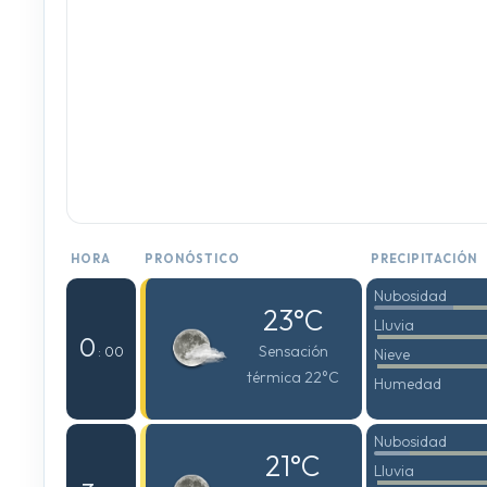
HORA
PRONÓSTICO
PRECIPITACIÓN
Nubosidad
23°C
Lluvia
0
Sensación
: 00
Nieve
térmica 22°C
Humedad
Nubosidad
21°C
Lluvia