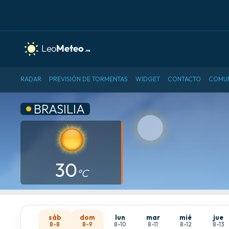
RADAR
PREVISIÓN DE TORMENTAS
WIDGET
CONTACTO
COMU
BRASILIA
30
°C
sáb
dom
lun
mar
mié
jue
8-8
8-9
8-10
8-11
8-12
8-13