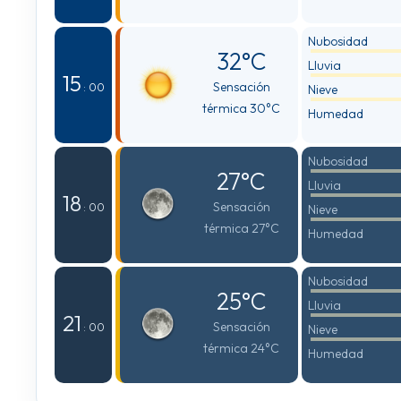
Nubosidad
32°C
Lluvia
15
Sensación
: 00
Nieve
térmica 30°C
Humedad
Nubosidad
27°C
Lluvia
18
Sensación
: 00
Nieve
térmica 27°C
Humedad
Nubosidad
25°C
Lluvia
21
Sensación
: 00
Nieve
térmica 24°C
Humedad