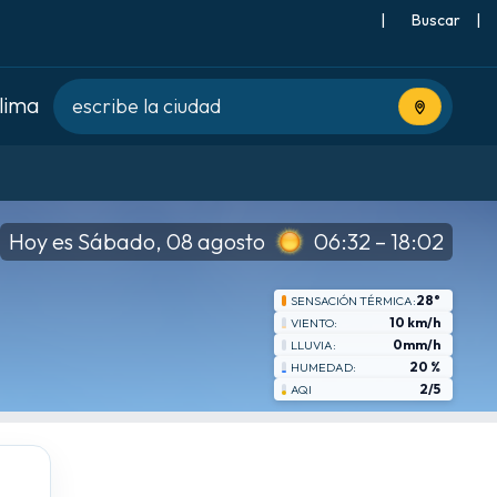
|
Buscar
|
clima
Usa tu ubic
Hoy es Sábado, 08 agosto
06:32 – 18:02
28°
SENSACIÓN TÉRMICA:
10 km/h
VIENTO:
0mm/h
LLUVIA:
20 %
HUMEDAD:
2/5
AQI
vie
8-21