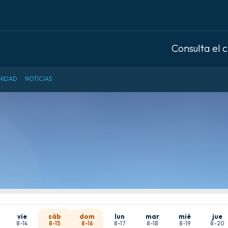
Consulta el 
NIDAD
NOTICIAS
vie
sáb
dom
lun
mar
mié
jue
8-14
8-15
8-16
8-17
8-18
8-19
8-20