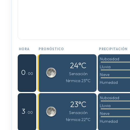
HORA
PRONÓSTICO
PRECIPITACIÓN
Nubosidad
24°C
Lluvia
0
Sensación
: 00
Nieve
térmica 23°C
Humedad
Nubosidad
23°C
Lluvia
3
Sensación
: 00
Nieve
térmica 22°C
Humedad