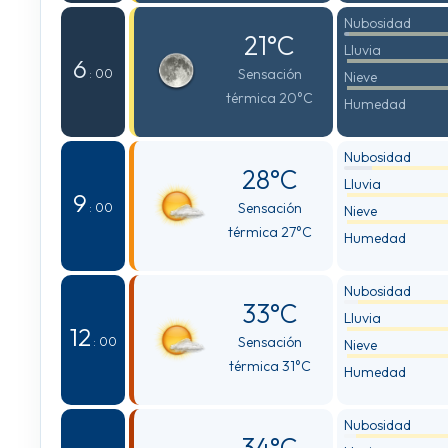
Nubosidad
21°C
Lluvia
6
Sensación
: 00
Nieve
térmica 20°C
Humedad
Nubosidad
28°C
Lluvia
9
Sensación
: 00
Nieve
térmica 27°C
Humedad
Nubosidad
33°C
Lluvia
12
Sensación
: 00
Nieve
térmica 31°C
Humedad
Nubosidad
34°C