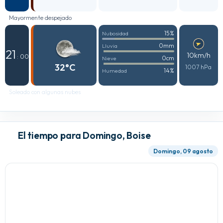
Mayormente despejado
15%
Nubosidad
0mm
Lluvia
21
10km/h
: 00
0cm
Nieve
32°C
1007 hPa
14%
Humedad
Soleado con algunas nubes
El tiempo para Domingo, Boise
Domingo, 09 agosto