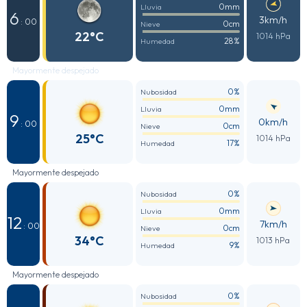
0mm
Lluvia
6
3km/h
: 00
0cm
Nieve
22°C
1014 hPa
28%
Humedad
Mayormente despejado
0%
Nubosidad
0mm
Lluvia
9
0km/h
: 00
0cm
Nieve
25°C
1014 hPa
17%
Humedad
Mayormente despejado
0%
Nubosidad
0mm
Lluvia
12
7km/h
: 00
0cm
Nieve
34°C
1013 hPa
9%
Humedad
Mayormente despejado
0%
Nubosidad