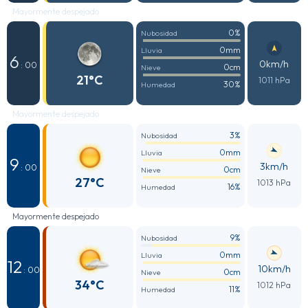
Mayormente despejado
0%
Nubosidad
0mm
Lluvia
6
0km/h
: 00
0cm
Nieve
21°C
1011 hPa
30%
Humedad
Mayormente despejado
3%
Nubosidad
0mm
Lluvia
9
3km/h
: 00
0cm
Nieve
27°C
1013 hPa
16%
Humedad
Mayormente despejado
9%
Nubosidad
0mm
Lluvia
12
10km/h
: 00
0cm
Nieve
34°C
1012 hPa
11%
Humedad