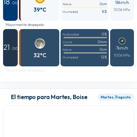
18
18km/h
: 00
0cm
Nieve
39°C
1006 hPa
8%
Humedad
Mayormente despejado
0%
Nubosidad
0mm
Lluvia
21
7km/h
: 00
0cm
Nieve
32°C
1006 hPa
12%
Humedad
Mayormente despejado
El tiempo para Martes, Boise
Martes, 11 agosto