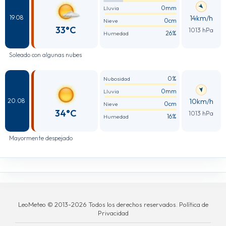
0mm
Lluvia
14km/h
19.08
0cm
Nieve
33°C
1013 hPa
26%
Humedad
Soleado con algunas nubes
0%
Nubosidad
0mm
Lluvia
10km/h
20.08
0cm
Nieve
34°C
1013 hPa
16%
Humedad
Mayormente despejado
LeoMeteo © 2013-2026 Todos los derechos reservados. Política de
Privacidad