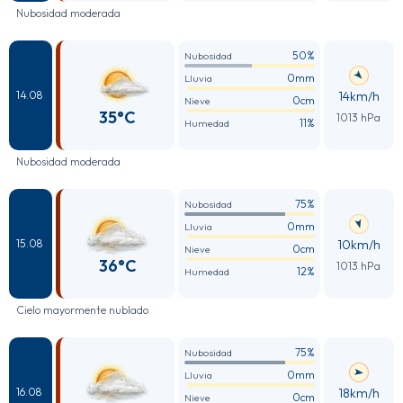
Nubosidad moderada
50%
Nubosidad
0mm
Lluvia
14km/h
14.08
0cm
Nieve
35°C
1013 hPa
11%
Humedad
Nubosidad moderada
75%
Nubosidad
0mm
Lluvia
10km/h
15.08
0cm
Nieve
36°C
1013 hPa
12%
Humedad
Cielo mayormente nublado
75%
Nubosidad
0mm
Lluvia
18km/h
16.08
0cm
Nieve