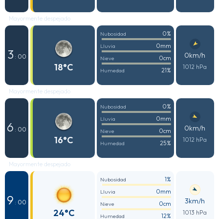
Mayormente despejado
0%
Nubosidad
0mm
Lluvia
3
0km/h
: 00
0cm
Nieve
18°C
1012 hPa
21%
Humedad
Mayormente despejado
0%
Nubosidad
0mm
Lluvia
6
0km/h
: 00
0cm
Nieve
16°C
1012 hPa
25%
Humedad
Mayormente despejado
1%
Nubosidad
0mm
Lluvia
9
3km/h
: 00
0cm
Nieve
24°C
1013 hPa
12%
Humedad