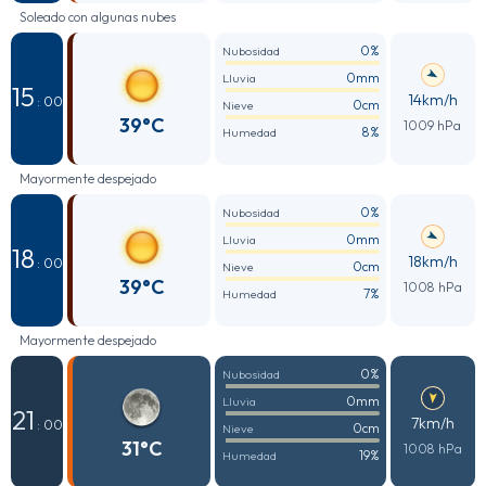
Soleado con algunas nubes
0%
Nubosidad
0mm
Lluvia
15
14km/h
: 00
0cm
Nieve
39°C
1009 hPa
8%
Humedad
Mayormente despejado
0%
Nubosidad
0mm
Lluvia
18
18km/h
: 00
0cm
Nieve
39°C
1008 hPa
7%
Humedad
Mayormente despejado
0%
Nubosidad
0mm
Lluvia
21
7km/h
: 00
0cm
Nieve
31°C
1008 hPa
19%
Humedad