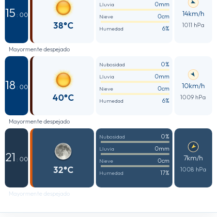
0mm
Lluvia
15
14km/h
: 00
0cm
Nieve
38°C
1011 hPa
6%
Humedad
Mayormente despejado
0%
Nubosidad
0mm
Lluvia
18
10km/h
: 00
0cm
Nieve
40°C
1009 hPa
6%
Humedad
Mayormente despejado
0%
Nubosidad
0mm
Lluvia
21
7km/h
: 00
0cm
Nieve
32°C
1008 hPa
17%
Humedad
Mayormente despejado