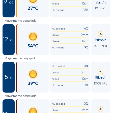
9
7km/h
: 00
0cm
Nieve
27°C
1011 hPa
12%
Humedad
Mayormente despejado
4%
Nubosidad
0mm
Lluvia
12
14km/h
: 00
0cm
Nieve
34°C
1010 hPa
9%
Humedad
Mayormente despejado
0%
Nubosidad
0mm
Lluvia
15
18km/h
: 00
0cm
Nieve
39°C
1008 hPa
7%
Humedad
Mayormente despejado
0%
Nubosidad
0mm
Lluvia