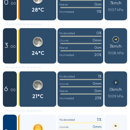
0
7km/h
: 00
0cm
Nieve
28°C
1007 hPa
11%
Humedad
Mayormente despejado
0%
Nubosidad
0mm
Lluvia
3
3km/h
: 00
0cm
Nieve
24°C
1008 hPa
20%
Humedad
Mayormente despejado
1%
Nubosidad
0mm
Lluvia
6
0km/h
: 00
0cm
Nieve
21°C
1009 hPa
23%
Humedad
Mayormente despejado
5%
Nubosidad
0mm
Lluvia