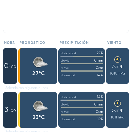
HORA
PRONÓSTICO
PRECIPITACIÓN
VIENTO
27%
Nubosidad
0mm
Lluvia
0
7km/h
: 00
0cm
Nieve
27°C
1010 hPa
14%
Humedad
Soleado con algunas nubes
14%
Nubosidad
0mm
Lluvia
3
3km/h
: 00
0cm
Nieve
23°C
1011 hPa
19%
Humedad
Soleado con algunas nubes