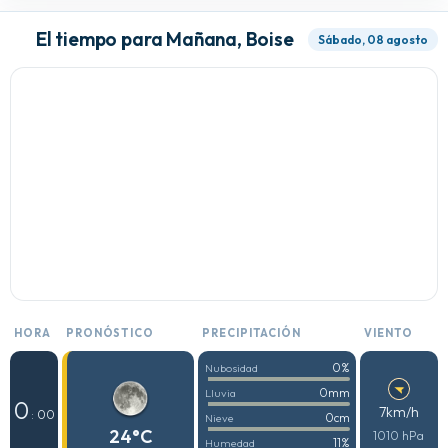
El tiempo para Mañana, Boise
Sábado, 08 agosto
HORA
PRONÓSTICO
PRECIPITACIÓN
VIENTO
0%
Nubosidad
0mm
Lluvia
0
7km/h
: 00
0cm
Nieve
24°C
1010 hPa
11%
Humedad