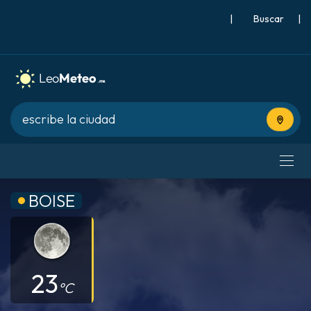
|
Buscar
|
Usa tu 
BOISE
23
°C