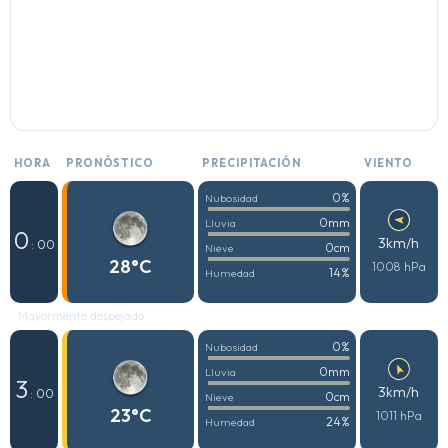
HORA
PRONÓSTICO
PRECIPITACIÓN
VIENTO
0%
Nubosidad
0mm
Lluvia
0
3km/h
: 00
0cm
Nieve
28°C
1008 hPa
14%
Humedad
Mayormente despejado
0%
Nubosidad
0mm
Lluvia
3
3km/h
: 00
0cm
Nieve
23°C
1011 hPa
24%
Humedad