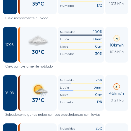
35°C
1013 hPa
17%
Humedad
Cielo mayormente nublado
100%
Nubosidad
0mm
Lluvia
10km/h
17.08
0cm
Nieve
30°C
1016 hPa
30%
Humedad
Cielo completamente nublado
25%
Nubosidad
3mm
Lluvia
46km/h
18.08
0cm
Nieve
37°C
1012 hPa
19%
Humedad
Soleado con algunas nubes con posibles chubascos con lluvias
25%
Nubosidad