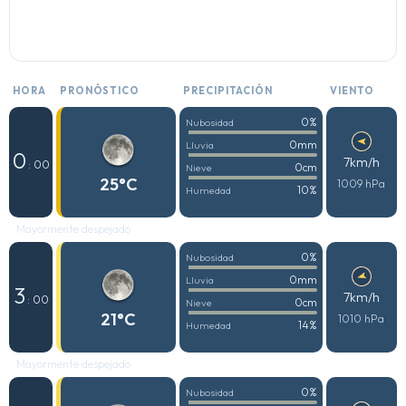
HORA
PRONÓSTICO
PRECIPITACIÓN
VIENTO
0%
Nubosidad
0mm
Lluvia
0
7km/h
: 00
0cm
Nieve
25°C
1009 hPa
10%
Humedad
Mayormente despejado
0%
Nubosidad
0mm
Lluvia
3
7km/h
: 00
0cm
Nieve
21°C
1010 hPa
14%
Humedad
Mayormente despejado
0%
Nubosidad