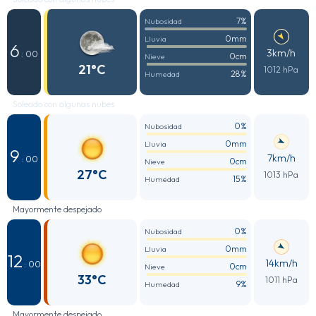
7%
Nubosidad
0mm
Lluvia
6
3km/h
: 00
0cm
Nieve
21°C
1012 hPa
28%
Humedad
Soleado con algunas nubes
0%
Nubosidad
0mm
Lluvia
9
7km/h
: 00
0cm
Nieve
27°C
1013 hPa
15%
Humedad
Mayormente despejado
0%
Nubosidad
0mm
Lluvia
12
14km/h
: 00
0cm
Nieve
33°C
1011 hPa
9%
Humedad
Mayormente despejado