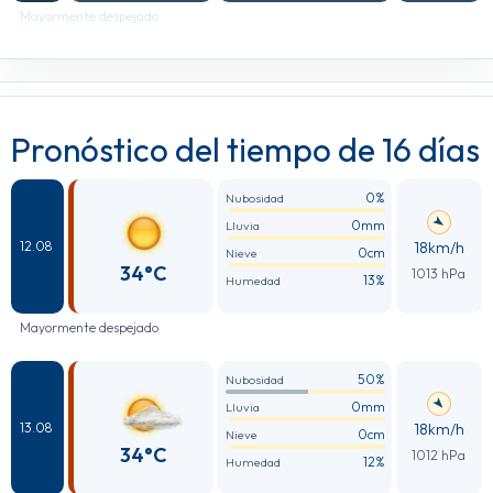
Mayormente despejado
Pronóstico del tiempo de 16 días
0%
Nubosidad
0mm
Lluvia
18km/h
12.08
0cm
Nieve
34°C
1013 hPa
13%
Humedad
Mayormente despejado
50%
Nubosidad
0mm
Lluvia
18km/h
13.08
0cm
Nieve
34°C
1012 hPa
12%
Humedad