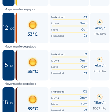
Mayormente despejado
3%
Nubosidad
0mm
Lluvia
12
14km/h
: 00
0cm
Nieve
33°C
1012 hPa
9%
Humedad
Mayormente despejado
1%
Nubosidad
0mm
Lluvia
15
14km/h
: 00
0cm
Nieve
38°C
1010 hPa
6%
Humedad
Mayormente despejado
0%
Nubosidad
0mm
Lluvia
18
18km/h
: 00
0cm
Nieve
39°C
1007 hPa
7%
Humedad