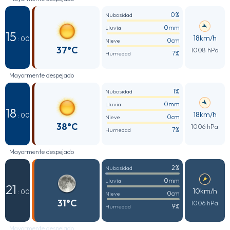
0%
Nubosidad
0mm
Lluvia
15
18km/h
: 00
0cm
Nieve
37°C
1008 hPa
7%
Humedad
Mayormente despejado
1%
Nubosidad
0mm
Lluvia
18
18km/h
: 00
0cm
Nieve
38°C
1006 hPa
7%
Humedad
Mayormente despejado
2%
Nubosidad
0mm
Lluvia
21
10km/h
: 00
0cm
Nieve
31°C
1006 hPa
9%
Humedad
Mayormente despejado