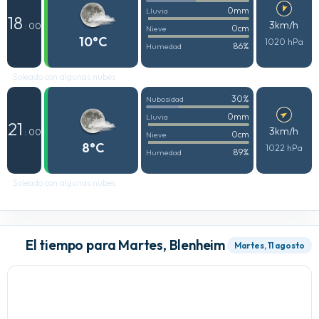
0mm
Lluvia
18
3km/h
: 00
0cm
Nieve
10°C
1020 hPa
86%
Humedad
Soleado con algunas nubes
30%
Nubosidad
0mm
Lluvia
21
3km/h
: 00
0cm
Nieve
8°C
1022 hPa
89%
Humedad
Soleado con algunas nubes
El tiempo para Martes, Blenheim
Martes, 11 agosto