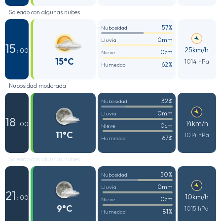
Soleado con algunas nubes
57%
Nubosidad
0mm
Lluvia
15
25km/h
: 00
0cm
Nieve
15°C
1014 hPa
62%
Humedad
Nubosidad moderada
32%
Nubosidad
0mm
Lluvia
18
14km/h
: 00
0cm
Nieve
11°C
1014 hPa
67%
Humedad
Soleado con algunas nubes
50%
Nubosidad
0mm
Lluvia
21
10km/h
: 00
0cm
Nieve
9°C
1015 hPa
81%
Humedad