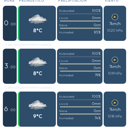
HORA
PRONÓSTICO
PRECIPITACIÓN
VIENTO
100%
Nubosidad
0mm
Lluvia
0
7km/h
: 00
0cm
Nieve
8°C
1020 hPa
85%
Humedad
Cielo completamente nublado
100%
Nubosidad
0mm
Lluvia
3
7km/h
: 00
0cm
Nieve
8°C
1019 hPa
79%
Humedad
Cielo completamente nublado
100%
Nubosidad
0mm
Lluvia
6
7km/h
: 00
0cm
Nieve
9°C
1018 hPa
74%
Humedad