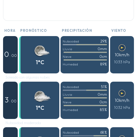
HORA
PRONÓSTICO
PRECIPITACIÓN
VIENTO
29%
Nubosidad
0mm
Lluvia
0
10km/h
: 00
0cm
Nieve
1°C
1033 hPa
89%
Humedad
Soleado con algunas nubes
51%
Nubosidad
0mm
Lluvia
3
10km/h
: 00
0cm
Nieve
1°C
1032 hPa
85%
Humedad
Nubosidad moderada
68%
Nubosidad