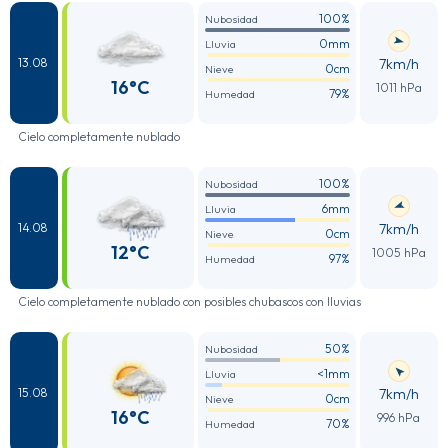
100%
Nubosidad
0mm
Lluvia
7km/h
13.08
0cm
Nieve
16°C
1011 hPa
79%
Humedad
Cielo completamente nublado
100%
Nubosidad
6mm
Lluvia
7km/h
14.08
0cm
Nieve
12°C
1005 hPa
97%
Humedad
Cielo completamente nublado con posibles chubascos con lluvias
50%
Nubosidad
<1mm
Lluvia
7km/h
15.08
0cm
Nieve
16°C
996 hPa
70%
Humedad