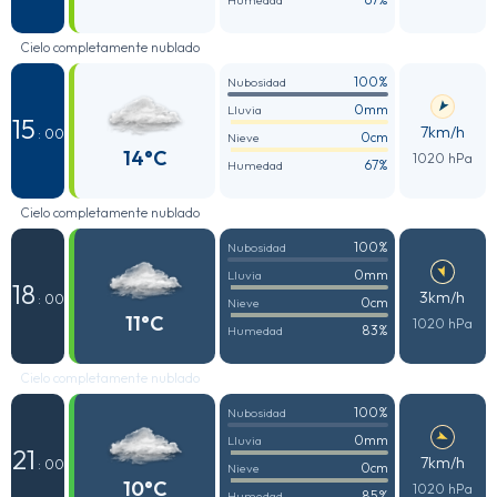
Humedad
Cielo completamente nublado
100%
Nubosidad
0mm
Lluvia
15
7km/h
: 00
0cm
Nieve
14°C
1020 hPa
67%
Humedad
Cielo completamente nublado
100%
Nubosidad
0mm
Lluvia
18
3km/h
: 00
0cm
Nieve
11°C
1020 hPa
83%
Humedad
Cielo completamente nublado
100%
Nubosidad
0mm
Lluvia
21
7km/h
: 00
0cm
Nieve
10°C
1020 hPa
85%
Humedad