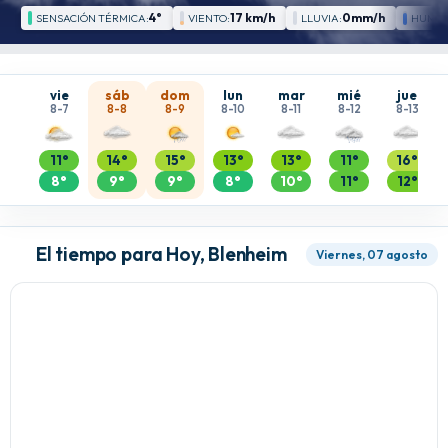
4°
17 km/h
0mm/h
SENSACIÓN TÉRMICA:
VIENTO:
LLUVIA:
HUMED
vie
sáb
dom
lun
mar
mié
jue
8-7
8-8
8-9
8-10
8-11
8-12
8-13
11°
14°
15°
13°
13°
11°
16°
8°
9°
9°
8°
10°
11°
12°
El tiempo para Hoy, Blenheim
Viernes, 07 agosto