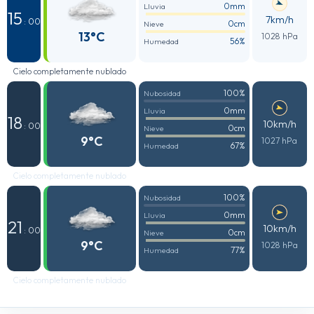
0mm
Lluvia
15
7km/h
: 00
0cm
Nieve
13°C
1028 hPa
56%
Humedad
Cielo completamente nublado
100%
Nubosidad
0mm
Lluvia
18
10km/h
: 00
0cm
Nieve
9°C
1027 hPa
67%
Humedad
Cielo completamente nublado
100%
Nubosidad
0mm
Lluvia
21
10km/h
: 00
0cm
Nieve
9°C
1028 hPa
77%
Humedad
Cielo completamente nublado