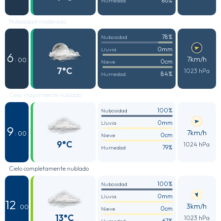
86%
Humedad
Nubosidad moderada
78%
Nubosidad
0mm
Lluvia
6
7km/h
: 00
0cm
Nieve
7°C
1023 hPa
84%
Humedad
Cielo mayormente nublado
100%
Nubosidad
0mm
Lluvia
9
7km/h
: 00
0cm
Nieve
9°C
1024 hPa
79%
Humedad
Cielo completamente nublado
100%
Nubosidad
0mm
Lluvia
12
3km/h
: 00
0cm
Nieve
13°C
1023 hPa
67%