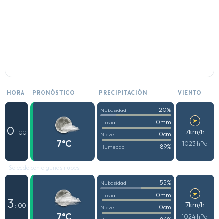
HORA
PRONÓSTICO
PRECIPITACIÓN
VIENTO
20%
Nubosidad
0mm
Lluvia
0
7km/h
: 00
0cm
Nieve
7°C
1023 hPa
89%
Humedad
Soleado con algunas nubes
55%
Nubosidad
0mm
Lluvia
3
7km/h
: 00
0cm
Nieve
7°C
1024 hPa