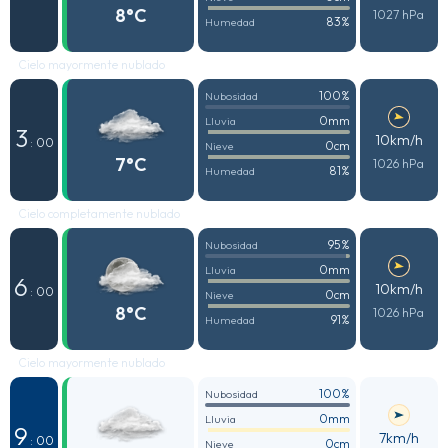
8°C
1027 hPa
83%
Humedad
Cielo mayormente nublado
100%
Nubosidad
0mm
Lluvia
3
10km/h
: 00
0cm
Nieve
7°C
1026 hPa
81%
Humedad
Cielo completamente nublado
95%
Nubosidad
0mm
Lluvia
6
10km/h
: 00
0cm
Nieve
8°C
1026 hPa
91%
Humedad
Cielo mayormente nublado
100%
Nubosidad
0mm
Lluvia
9
7km/h
: 00
0cm
Nieve