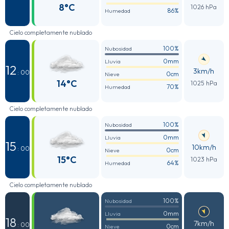
8°C
1026 hPa
86%
Humedad
Cielo completamente nublado
100%
Nubosidad
0mm
Lluvia
12
3km/h
: 00
0cm
Nieve
14°C
1025 hPa
70%
Humedad
Cielo completamente nublado
100%
Nubosidad
0mm
Lluvia
15
10km/h
: 00
0cm
Nieve
15°C
1023 hPa
64%
Humedad
Cielo completamente nublado
100%
Nubosidad
0mm
Lluvia
18
7km/h
: 00
0cm
Nieve