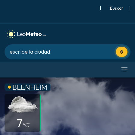
|
Buscar
|
Usa tu 
BLENHEIM
7
°C