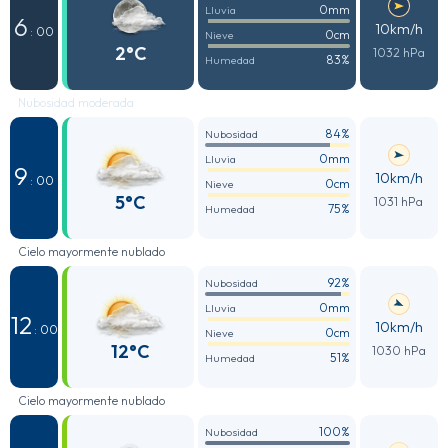
0mm
Lluvia
6
10km/h
: 00
0cm
Nieve
2°C
1032 hPa
83%
Humedad
Nubosidad moderada
84%
Nubosidad
0mm
Lluvia
9
10km/h
: 00
0cm
Nieve
5°C
1031 hPa
75%
Humedad
Cielo mayormente nublado
92%
Nubosidad
0mm
Lluvia
12
10km/h
: 00
0cm
Nieve
12°C
1030 hPa
51%
Humedad
Cielo mayormente nublado
100%
Nubosidad