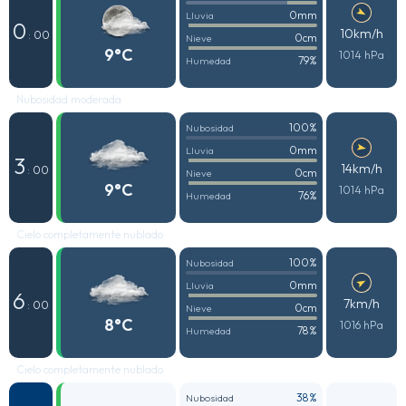
0mm
Lluvia
0
10km/h
: 00
0cm
Nieve
9°C
1014 hPa
79%
Humedad
Nubosidad moderada
100%
Nubosidad
0mm
Lluvia
3
14km/h
: 00
0cm
Nieve
9°C
1014 hPa
76%
Humedad
Cielo completamente nublado
100%
Nubosidad
0mm
Lluvia
6
7km/h
: 00
0cm
Nieve
8°C
1016 hPa
78%
Humedad
Cielo completamente nublado
38%
Nubosidad