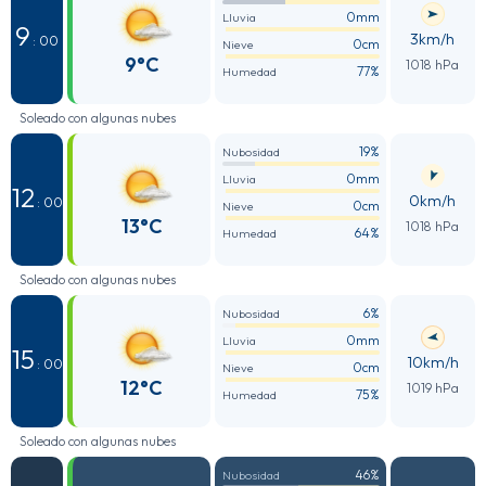
0mm
Lluvia
9
3km/h
: 00
0cm
Nieve
9°C
1018 hPa
77%
Humedad
Soleado con algunas nubes
19%
Nubosidad
0mm
Lluvia
12
0km/h
: 00
0cm
Nieve
13°C
1018 hPa
64%
Humedad
Soleado con algunas nubes
6%
Nubosidad
0mm
Lluvia
15
10km/h
: 00
0cm
Nieve
12°C
1019 hPa
75%
Humedad
Soleado con algunas nubes
46%
Nubosidad