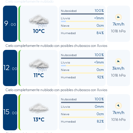
Cielo completamente nublado
100%
Nubosidad
<1mm
Lluvia
9
7km/h
: 00
0cm
Nieve
10°C
1018 hPa
84%
Humedad
Cielo completamente nublado con posibles chubascos con lluvias
100%
Nubosidad
<1mm
Lluvia
12
3km/h
: 00
0cm
Nieve
11°C
1018 hPa
92%
Humedad
Cielo completamente nublado con posibles chubascos con lluvias
100%
Nubosidad
0mm
Lluvia
15
7km/h
: 00
0cm
Nieve
13°C
1016 hPa
82%
Humedad