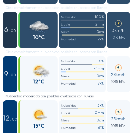
Cielo completamente nublado con posibles chubascos con lluvias
100%
Nubosidad
2mm
Lluvia
6
3km/h
: 00
0cm
Nieve
10°C
1016 hPa
97%
Humedad
Cielo completamente nublado con posibles chubascos con lluvias
71%
Nubosidad
<1mm
Lluvia
9
28km/h
: 00
0cm
Nieve
12°C
1015 hPa
77%
Humedad
Nubosidad moderada con posibles chubascos con lluvias
37%
Nubosidad
0mm
Lluvia
12
25km/h
: 00
0cm
Nieve
15°C
1015 hPa
61%
Humedad