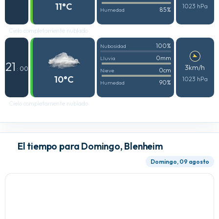
11°C
1023 hPa
85%
Humedad
Cielo completamente nublado
100%
Nubosidad
0mm
Lluvia
21
3km/h
: 00
0cm
Nieve
10°C
1023 hPa
90%
Humedad
Cielo completamente nublado
El tiempo para Domingo, Blenheim
Domingo, 09 agosto