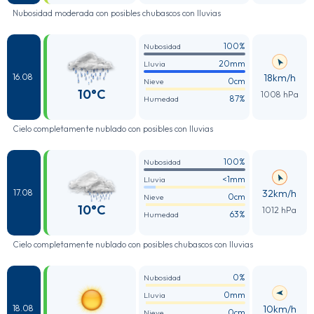
Nubosidad moderada con posibles chubascos con lluvias
100%
Nubosidad
20mm
Lluvia
18km/h
16.08
0cm
Nieve
10°C
1008 hPa
87%
Humedad
Cielo completamente nublado con posibles con lluvias
100%
Nubosidad
<1mm
Lluvia
32km/h
17.08
0cm
Nieve
10°C
1012 hPa
63%
Humedad
Cielo completamente nublado con posibles chubascos con lluvias
0%
Nubosidad
0mm
Lluvia
10km/h
18.08
0cm
Nieve