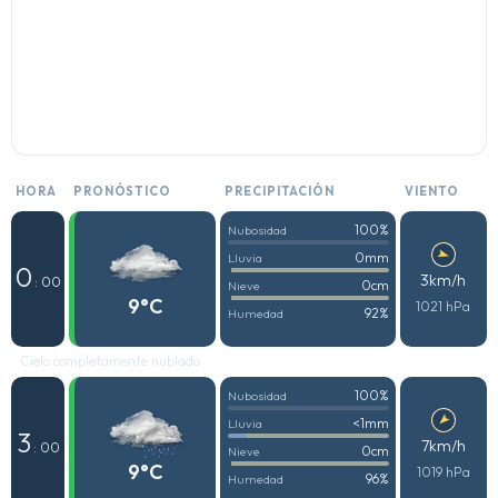
HORA
PRONÓSTICO
PRECIPITACIÓN
VIENTO
100%
Nubosidad
0mm
Lluvia
0
3km/h
: 00
0cm
Nieve
9°C
1021 hPa
92%
Humedad
Cielo completamente nublado
100%
Nubosidad
<1mm
Lluvia
3
7km/h
: 00
0cm
Nieve
9°C
1019 hPa
96%
Humedad