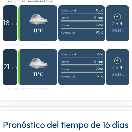
Cielo completamente nublado
85%
Nubosidad
0mm
Lluvia
18
7km/h
: 00
0cm
Nieve
11°C
1015 hPa
90%
Humedad
Cielo mayormente nublado
99%
Nubosidad
0mm
Lluvia
21
7km/h
: 00
0cm
Nieve
11°C
1015 hPa
91%
Humedad
Cielo mayormente nublado
Pronóstico del tiempo de 16 días