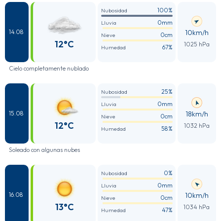
100%
Nubosidad
0mm
Lluvia
10km/h
14.08
0cm
Nieve
12°C
1025 hPa
67%
Humedad
Cielo completamente nublado
25%
Nubosidad
0mm
Lluvia
18km/h
15.08
0cm
Nieve
12°C
1032 hPa
58%
Humedad
Soleado con algunas nubes
0%
Nubosidad
0mm
Lluvia
10km/h
16.08
0cm
Nieve
13°C
1034 hPa
47%
Humedad