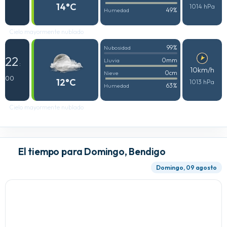
14°C
1014 hPa
49%
Humedad
Cielo mayormente nublado
99%
Nubosidad
22
0mm
Lluvia
:
10km/h
0cm
Nieve
00
12°C
1013 hPa
63%
Humedad
Cielo mayormente nublado
El tiempo para Domingo, Bendigo
Domingo, 09 agosto