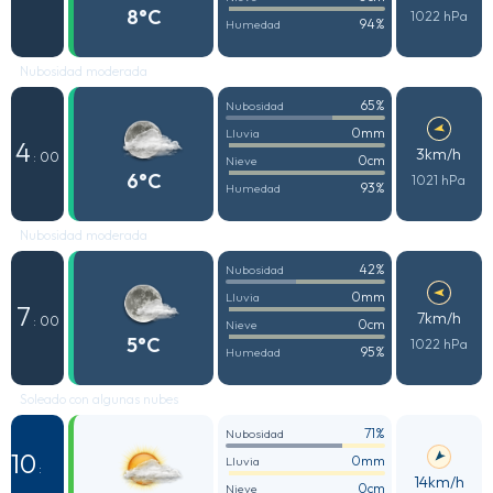
8°C
1022 hPa
94%
Humedad
Nubosidad moderada
65%
Nubosidad
0mm
Lluvia
4
3km/h
: 00
0cm
Nieve
6°C
1021 hPa
93%
Humedad
Nubosidad moderada
42%
Nubosidad
0mm
Lluvia
7
7km/h
: 00
0cm
Nieve
5°C
1022 hPa
95%
Humedad
Soleado con algunas nubes
71%
Nubosidad
10
0mm
Lluvia
:
14km/h
0cm
Nieve