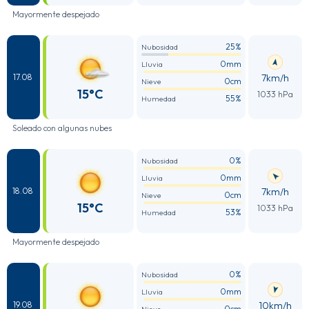
Mayormente despejado
25%
Nubosidad
0mm
Lluvia
7km/h
17.08
0cm
Nieve
15°C
1033 hPa
55%
Humedad
Soleado con algunas nubes
0%
Nubosidad
0mm
Lluvia
7km/h
18.08
0cm
Nieve
15°C
1033 hPa
53%
Humedad
Mayormente despejado
0%
Nubosidad
0mm
Lluvia
10km/h
19.08
0cm