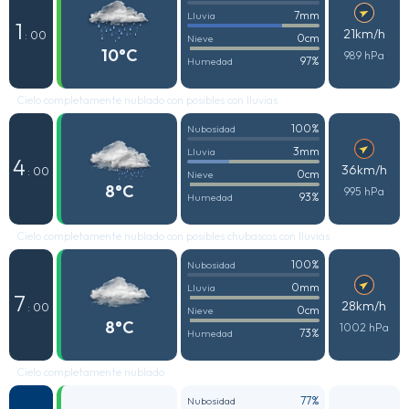
7mm
Lluvia
1
21km/h
: 00
0cm
Nieve
10°C
989 hPa
97%
Humedad
Cielo completamente nublado con posibles con lluvias
100%
Nubosidad
3mm
Lluvia
4
36km/h
: 00
0cm
Nieve
8°C
995 hPa
93%
Humedad
Cielo completamente nublado con posibles chubascos con lluvias
100%
Nubosidad
0mm
Lluvia
7
28km/h
: 00
0cm
Nieve
8°C
1002 hPa
73%
Humedad
Cielo completamente nublado
77%
Nubosidad