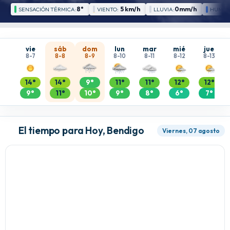
8°
5 km/h
0mm/h
SENSACIÓN TÉRMICA:
VIENTO:
LLUVIA:
HUMED
vie
sáb
dom
lun
mar
mié
jue
8-7
8-8
8-9
8-10
8-11
8-12
8-13
14°
14°
9°
11°
11°
12°
12°
9°
11°
10°
9°
8°
6°
7°
El tiempo para Hoy, Bendigo
Viernes, 07 agosto