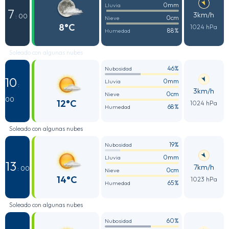
0mm
Lluvia
7
3km/h
: 00
0cm
Nieve
8°C
1024 hPa
88%
Humedad
Soleado con algunas nubes
46%
Nubosidad
10
0mm
Lluvia
:
3km/h
0cm
Nieve
00
12°C
1024 hPa
68%
Humedad
Soleado con algunas nubes
19%
Nubosidad
0mm
Lluvia
13
7km/h
: 00
0cm
Nieve
14°C
1023 hPa
65%
Humedad
Soleado con algunas nubes
60%
Nubosidad