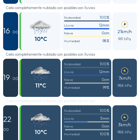
Cielo completamente nublado con posibles con lluvias
100%
Nubosidad
12mm
Lluvia
16
21km/h
: 00
0cm
Nieve
10°C
991 hPa
98%
Humedad
Cielo completamente nublado con posibles con lluvias
100%
Nubosidad
12mm
Lluvia
19
7km/h
: 00
0cm
Nieve
11°C
988 hPa
99%
Humedad
Cielo completamente nublado con posibles con lluvias
100%
Nubosidad
22
5mm
Lluvia
:
3km/h
0cm
Nieve
00
10°C
988 hPa
100%
Humedad