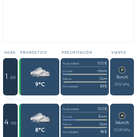
HORA
PRONÓSTICO
PRECIPITACIÓN
VIENTO
100%
Nubosidad
<1mm
Lluvia
1
7km/h
: 00
0cm
Nieve
9°C
1012 hPa
89%
Humedad
Cielo completamente nublado con posibles chubascos con lluvias
100%
Nubosidad
3mm
Lluvia
4
14km/h
: 00
0cm
Nieve
8°C
1009 hPa
98%
Humedad