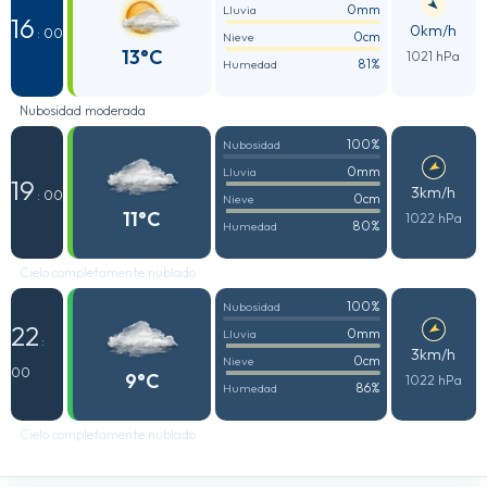
0mm
Lluvia
16
0km/h
: 00
0cm
Nieve
13°C
1021 hPa
81%
Humedad
Nubosidad moderada
100%
Nubosidad
0mm
Lluvia
19
3km/h
: 00
0cm
Nieve
11°C
1022 hPa
80%
Humedad
Cielo completamente nublado
100%
Nubosidad
22
0mm
Lluvia
:
3km/h
0cm
Nieve
00
9°C
1022 hPa
86%
Humedad
Cielo completamente nublado