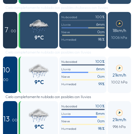
Cielo completamente nublado con posibles chubascos con lluvias
100%
Nubosidad
6mm
Lluvia
7
18km/h
: 00
0cm
Nieve
9°C
1006 hPa
98%
Humedad
Cielo completamente nublado con posibles con lluvias
100%
Nubosidad
10
6mm
Lluvia
:
21km/h
0cm
Nieve
00
9°C
1002 hPa
99%
Humedad
Cielo completamente nublado con posibles con lluvias
100%
Nubosidad
8mm
Lluvia
13
21km/h
: 00
0cm
Nieve
9°C
996 hPa
98%
Humedad