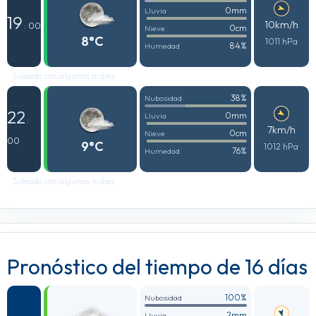
0mm
Lluvia
19
10km/h
: 00
0cm
Nieve
8°C
1011 hPa
84%
Humedad
Soleado con algunas nubes
38%
Nubosidad
22
0mm
Lluvia
:
7km/h
0cm
Nieve
00
9°C
1012 hPa
76%
Humedad
Soleado con algunas nubes
Pronóstico del tiempo de 16 días
100%
Nubosidad
2mm
Lluvia