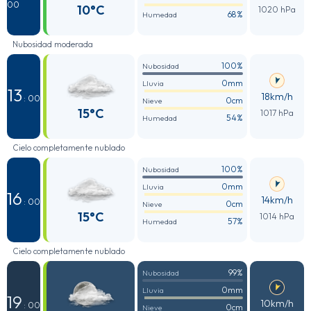
00
10°C
1020 hPa
68%
Humedad
Nubosidad moderada
100%
Nubosidad
0mm
Lluvia
13
18km/h
: 00
0cm
Nieve
15°C
1017 hPa
54%
Humedad
Cielo completamente nublado
100%
Nubosidad
0mm
Lluvia
16
14km/h
: 00
0cm
Nieve
15°C
1014 hPa
57%
Humedad
Cielo completamente nublado
99%
Nubosidad
0mm
Lluvia
19
10km/h
: 00
0cm
Nieve