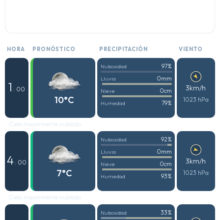
HORA
PRONÓSTICO
PRECIPITACIÓN
VIENTO
97%
Nubosidad
0mm
Lluvia
1
3km/h
: 00
0cm
Nieve
10°C
1023 hPa
79%
Humedad
Cielo mayormente nublado
92%
Nubosidad
0mm
Lluvia
4
3km/h
: 00
0cm
Nieve
7°C
1023 hPa
93%
Humedad
Cielo mayormente nublado
33%
Nubosidad