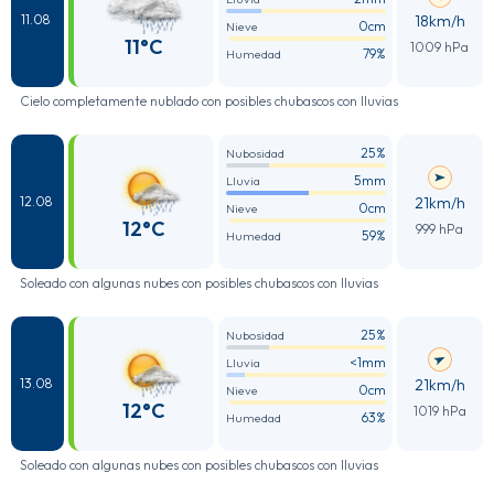
18km/h
11.08
0cm
Nieve
11°C
1009 hPa
79%
Humedad
Cielo completamente nublado con posibles chubascos con lluvias
25%
Nubosidad
5mm
Lluvia
21km/h
12.08
0cm
Nieve
12°C
999 hPa
59%
Humedad
Soleado con algunas nubes con posibles chubascos con lluvias
25%
Nubosidad
<1mm
Lluvia
21km/h
13.08
0cm
Nieve
12°C
1019 hPa
63%
Humedad
Soleado con algunas nubes con posibles chubascos con lluvias