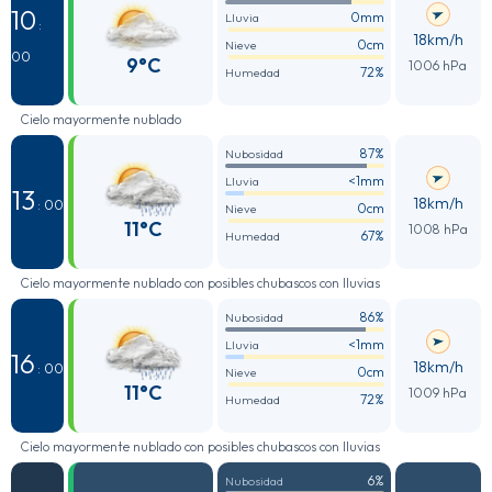
10
0mm
Lluvia
:
18km/h
0cm
Nieve
00
9°C
1006 hPa
72%
Humedad
Cielo mayormente nublado
87%
Nubosidad
<1mm
Lluvia
13
18km/h
: 00
0cm
Nieve
11°C
1008 hPa
67%
Humedad
Cielo mayormente nublado con posibles chubascos con lluvias
86%
Nubosidad
<1mm
Lluvia
16
18km/h
: 00
0cm
Nieve
11°C
1009 hPa
72%
Humedad
Cielo mayormente nublado con posibles chubascos con lluvias
6%
Nubosidad