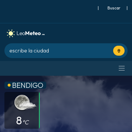
|
Buscar
|
Usa tu 
BENDIGO
8
°C