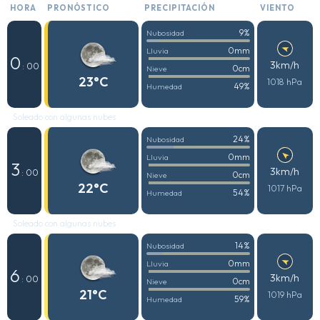
HORA
PRONÓSTICO
PRECIPITACIÓN
VIENTO
9%
Nubosidad
0mm
Lluvia
0
3km/h
: 00
0cm
Nieve
23°C
1018 hPa
49%
Humedad
Soleado con algunas nubes
24%
Nubosidad
0mm
Lluvia
3
3km/h
: 00
0cm
Nieve
22°C
1017 hPa
54%
Humedad
Soleado con algunas nubes
14%
Nubosidad
0mm
Lluvia
6
3km/h
: 00
0cm
Nieve
21°C
1019 hPa
59%
Humedad