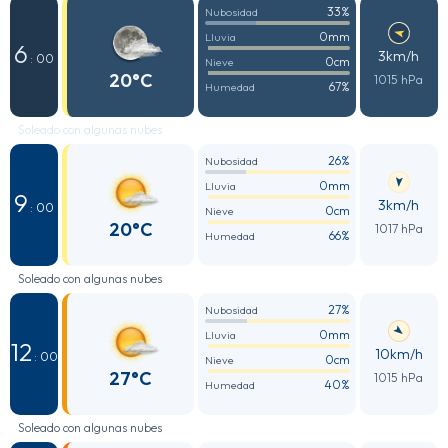
33%
Nubosidad
0mm
Lluvia
6
3km/h
: 00
0cm
Nieve
20°C
1015 hPa
67%
Humedad
Soleado con algunas nubes
26%
Nubosidad
0mm
Lluvia
9
3km/h
: 00
0cm
Nieve
20°C
1017 hPa
66%
Humedad
Soleado con algunas nubes
27%
Nubosidad
0mm
Lluvia
12
10km/h
: 00
0cm
Nieve
27°C
1015 hPa
40%
Humedad
Soleado con algunas nubes