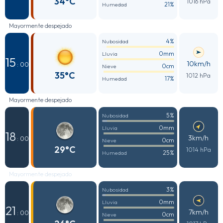
34°C
1016 hPa
21%
Humedad
Mayormente despejado
4%
Nubosidad
0mm
Lluvia
15
10km/h
: 00
0cm
Nieve
35°C
1012 hPa
17%
Humedad
Mayormente despejado
5%
Nubosidad
0mm
Lluvia
18
3km/h
: 00
0cm
Nieve
29°C
1014 hPa
25%
Humedad
Mayormente despejado
3%
Nubosidad
0mm
Lluvia
21
7km/h
: 00
0cm
Nieve