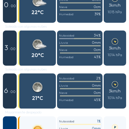
0
3km/h
: 00
0cm
Nieve
22°C
1015 hPa
39%
Humedad
Soleado con algunas nubes
34%
Nubosidad
0mm
Lluvia
3
3km/h
: 00
0cm
Nieve
20°C
1014 hPa
43%
Humedad
Soleado con algunas nubes
2%
Nubosidad
0mm
Lluvia
6
3km/h
: 00
0cm
Nieve
21°C
1014 hPa
45%
Humedad
Mayormente despejado
1%
Nubosidad
0mm
Lluvia