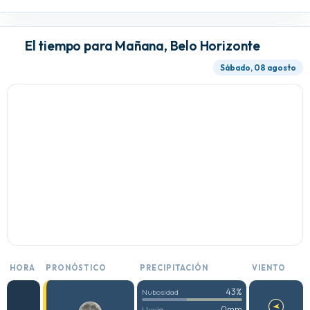
El tiempo para Mañana, Belo Horizonte
Sábado, 08 agosto
HORA
PRONÓSTICO
PRECIPITACIÓN
VIENTO
43%
Nubosidad
0mm
Lluvia