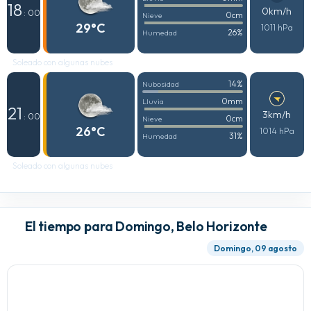
18
0km/h
: 00
0cm
Nieve
29°C
1011 hPa
26%
Humedad
Soleado con algunas nubes
14%
Nubosidad
0mm
Lluvia
21
3km/h
: 00
0cm
Nieve
26°C
1014 hPa
31%
Humedad
Soleado con algunas nubes
El tiempo para Domingo, Belo Horizonte
Domingo, 09 agosto