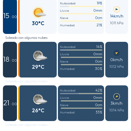
19%
Nubosidad
0mm
Lluvia
15
14km/h
: 00
0cm
Nieve
30°C
1011 hPa
21%
Humedad
Soleado con algunas nubes
14%
Nubosidad
0mm
Lluvia
18
0km/h
: 00
0cm
Nieve
29°C
1012 hPa
30%
Humedad
Soleado con algunas nubes
42%
Nubosidad
0mm
Lluvia
21
3km/h
: 00
0cm
Nieve
26°C
1014 hPa
33%
Humedad
Soleado con algunas nubes