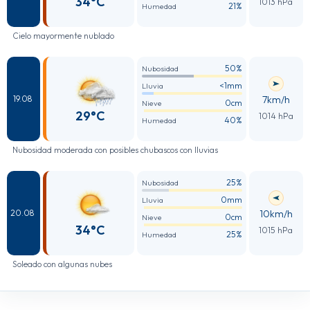
34°C
1013 hPa
21%
Humedad
Cielo mayormente nublado
50%
Nubosidad
<1mm
Lluvia
7km/h
19.08
0cm
Nieve
29°C
1014 hPa
40%
Humedad
Nubosidad moderada con posibles chubascos con lluvias
25%
Nubosidad
0mm
Lluvia
10km/h
20.08
0cm
Nieve
34°C
1015 hPa
25%
Humedad
Soleado con algunas nubes