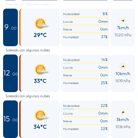
Soleado con algunas nubes
8%
Nubosidad
0mm
Lluvia
9
7km/h
: 00
0cm
Nieve
29°C
1020 hPa
37%
Humedad
Soleado con algunas nubes
14%
Nubosidad
0mm
Lluvia
12
10km/h
: 00
0cm
Nieve
33°C
1019 hPa
25%
Humedad
Soleado con algunas nubes
22%
Nubosidad
0mm
Lluvia
15
3km/h
: 00
0cm
Nieve
34°C
1016 hPa
22%
Humedad