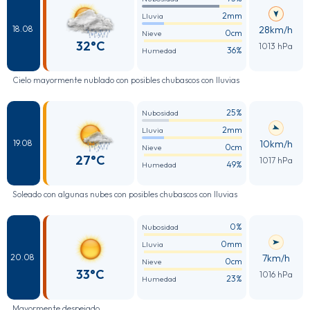
2mm
Lluvia
28km/h
18.08
0cm
Nieve
32°C
1013 hPa
36%
Humedad
Cielo mayormente nublado con posibles chubascos con lluvias
25%
Nubosidad
2mm
Lluvia
10km/h
19.08
0cm
Nieve
27°C
1017 hPa
49%
Humedad
Soleado con algunas nubes con posibles chubascos con lluvias
0%
Nubosidad
0mm
Lluvia
7km/h
20.08
0cm
Nieve
33°C
1016 hPa
23%
Humedad
Mayormente despejado