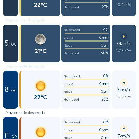
22°C
1016 hPa
27%
Humedad
Mayormente despejado
0%
Nubosidad
0mm
Lluvia
5
0km/h
: 00
0cm
Nieve
21°C
1016 hPa
30%
Humedad
Mayormente despejado
0%
Nubosidad
0mm
Lluvia
8
3km/h
: 00
0cm
Nieve
27°C
1017 hPa
23%
Humedad
Mayormente despejado
0%
Nubosidad
0mm
Lluvia
11
7km/h
: 00
0cm
Nieve