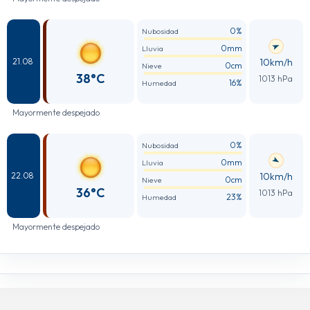
0%
Nubosidad
0mm
Lluvia
10km/h
21.08
0cm
Nieve
38°C
1013 hPa
16%
Humedad
Mayormente despejado
0%
Nubosidad
0mm
Lluvia
10km/h
22.08
0cm
Nieve
36°C
1013 hPa
23%
Humedad
Mayormente despejado