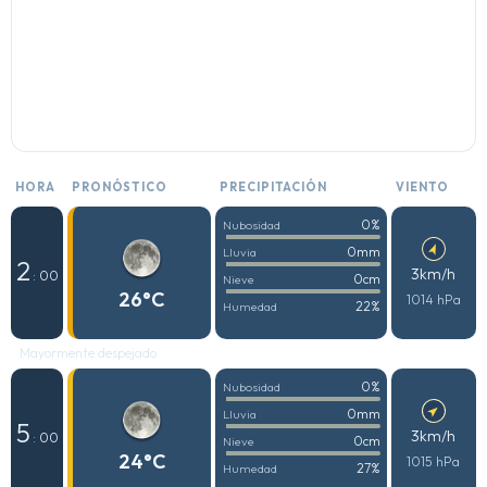
HORA
PRONÓSTICO
PRECIPITACIÓN
VIENTO
0%
Nubosidad
0mm
Lluvia
2
3km/h
: 00
0cm
Nieve
26°C
1014 hPa
22%
Humedad
Mayormente despejado
0%
Nubosidad
0mm
Lluvia
5
3km/h
: 00
0cm
Nieve
24°C
1015 hPa
27%
Humedad