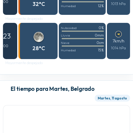
00
32°C
1013 hPa
12%
Humedad
Mayormente despejado
0%
Nubosidad
23
0mm
Lluvia
:
7km/h
0cm
Nieve
00
28°C
1014 hPa
15%
Humedad
Mayormente despejado
El tiempo para Martes, Belgrado
Martes, 11 agosto