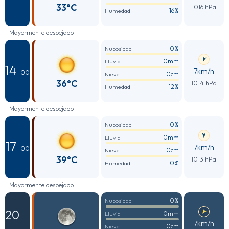
33°C
1016 hPa
16%
Humedad
Mayormente despejado
0%
Nubosidad
0mm
Lluvia
14
7km/h
: 00
0cm
Nieve
36°C
1014 hPa
12%
Humedad
Mayormente despejado
0%
Nubosidad
0mm
Lluvia
17
7km/h
: 00
0cm
Nieve
39°C
1013 hPa
10%
Humedad
Mayormente despejado
0%
Nubosidad
20
0mm
Lluvia
:
7km/h
0cm
Nieve