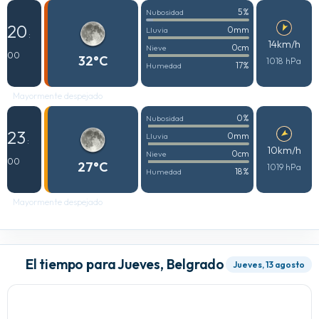
5%
Nubosidad
20
0mm
Lluvia
:
14km/h
0cm
Nieve
00
32°C
1018 hPa
17%
Humedad
Mayormente despejado
0%
Nubosidad
23
0mm
Lluvia
:
10km/h
0cm
Nieve
00
27°C
1019 hPa
18%
Humedad
Mayormente despejado
El tiempo para Jueves, Belgrado
Jueves, 13 agosto