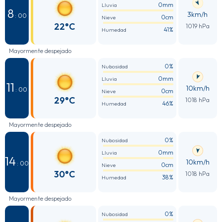
0mm
Lluvia
8
3km/h
: 00
0cm
Nieve
22°C
1019 hPa
41%
Humedad
Mayormente despejado
0%
Nubosidad
0mm
Lluvia
11
10km/h
: 00
0cm
Nieve
29°C
1018 hPa
46%
Humedad
Mayormente despejado
0%
Nubosidad
0mm
Lluvia
14
10km/h
: 00
0cm
Nieve
30°C
1018 hPa
38%
Humedad
Mayormente despejado
0%
Nubosidad