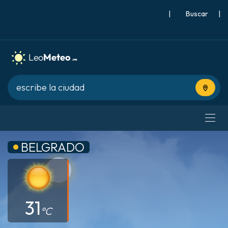
|
Buscar
|
Usa tu 
BELGRADO
31
°C