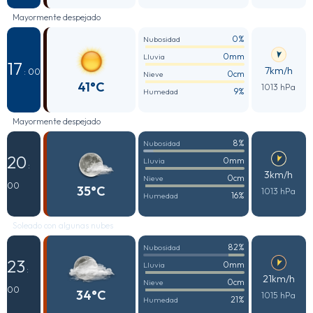
Mayormente despejado
0%
Nubosidad
0mm
Lluvia
17
7km/h
: 00
0cm
Nieve
41°C
1013 hPa
9%
Humedad
Mayormente despejado
8%
Nubosidad
20
0mm
Lluvia
:
3km/h
0cm
Nieve
00
35°C
1013 hPa
16%
Humedad
Soleado con algunas nubes
82%
Nubosidad
23
0mm
Lluvia
:
21km/h
0cm
Nieve
00
34°C
1015 hPa
21%
Humedad