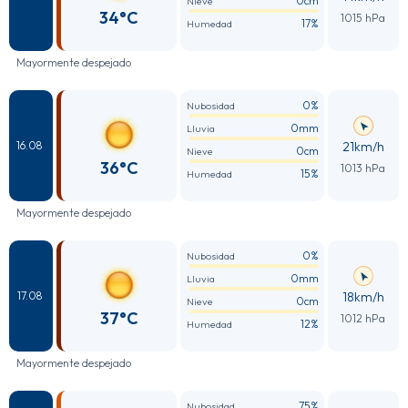
0cm
Nieve
34°C
1015 hPa
17%
Humedad
Mayormente despejado
0%
Nubosidad
0mm
Lluvia
21km/h
16.08
0cm
Nieve
36°C
1013 hPa
15%
Humedad
Mayormente despejado
0%
Nubosidad
0mm
Lluvia
18km/h
17.08
0cm
Nieve
37°C
1012 hPa
12%
Humedad
Mayormente despejado
75%
Nubosidad