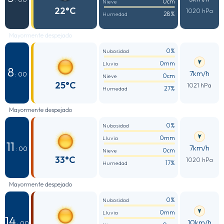
0cm
Nieve
22°C
1020 hPa
28%
Humedad
Mayormente despejado
0%
Nubosidad
0mm
Lluvia
8
7km/h
: 00
0cm
Nieve
25°C
1021 hPa
27%
Humedad
Mayormente despejado
0%
Nubosidad
0mm
Lluvia
11
7km/h
: 00
0cm
Nieve
33°C
1020 hPa
17%
Humedad
Mayormente despejado
0%
Nubosidad
0mm
Lluvia
14
10km/h
: 00