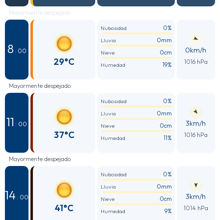
Mayormente despejado
0%
Nubosidad
0mm
Lluvia
8
0km/h
: 00
0cm
Nieve
29°C
1016 hPa
19%
Humedad
Mayormente despejado
0%
Nubosidad
0mm
Lluvia
11
3km/h
: 00
0cm
Nieve
37°C
1016 hPa
11%
Humedad
Mayormente despejado
0%
Nubosidad
0mm
Lluvia
14
3km/h
: 00
0cm
Nieve
41°C
1014 hPa
9%
Humedad