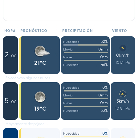
HORA
PRONÓSTICO
PRECIPITACIÓN
VIENTO
32%
Nubosidad
0mm
Lluvia
2
0km/h
: 00
0cm
Nieve
21°C
1017 hPa
46%
Humedad
Soleado con algunas nubes
0%
Nubosidad
0mm
Lluvia
5
3km/h
: 00
0cm
Nieve
19°C
1018 hPa
53%
Humedad
Mayormente despejado
0%
Nubosidad