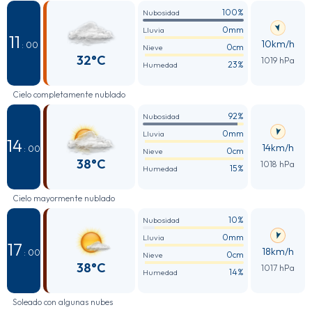
100%
Nubosidad
0mm
Lluvia
11
10km/h
: 00
0cm
Nieve
32°C
1019 hPa
23%
Humedad
Cielo completamente nublado
92%
Nubosidad
0mm
Lluvia
14
14km/h
: 00
0cm
Nieve
38°C
1018 hPa
15%
Humedad
Cielo mayormente nublado
10%
Nubosidad
0mm
Lluvia
17
18km/h
: 00
0cm
Nieve
38°C
1017 hPa
14%
Humedad
Soleado con algunas nubes