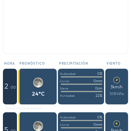
HORA
PRONÓSTICO
PRECIPITACIÓN
VIENTO
0%
Nubosidad
0mm
Lluvia
2
3km/h
: 00
0cm
Nieve
24°C
1019 hPa
22%
Humedad
Mayormente despejado
0%
Nubosidad
0mm
Lluvia
5
3km/h
: 00