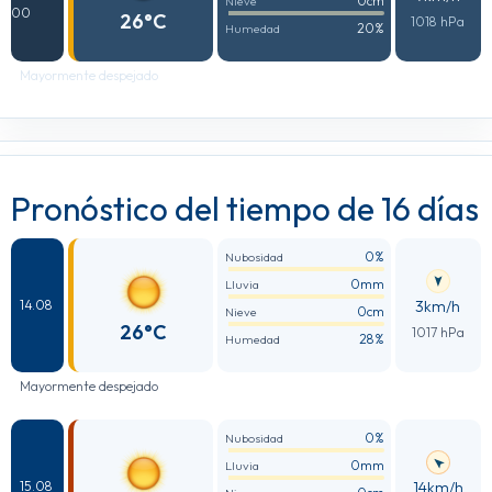
0cm
Nieve
00
26°C
1018 hPa
20%
Humedad
Mayormente despejado
Pronóstico del tiempo de 16 días
0%
Nubosidad
0mm
Lluvia
3km/h
14.08
0cm
Nieve
26°C
1017 hPa
28%
Humedad
Mayormente despejado
0%
Nubosidad
0mm
Lluvia
14km/h
15.08