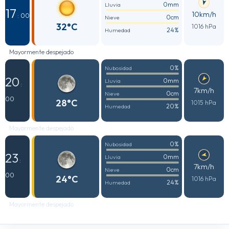
0mm
Lluvia
17
10km/h
: 00
0cm
Nieve
32°C
1016 hPa
24%
Humedad
Mayormente despejado
0%
Nubosidad
20
0mm
Lluvia
:
7km/h
0cm
Nieve
00
28°C
1015 hPa
20%
Humedad
Mayormente despejado
0%
Nubosidad
23
0mm
Lluvia
:
7km/h
0cm
Nieve
00
24°C
1016 hPa
24%
Humedad
Mayormente despejado