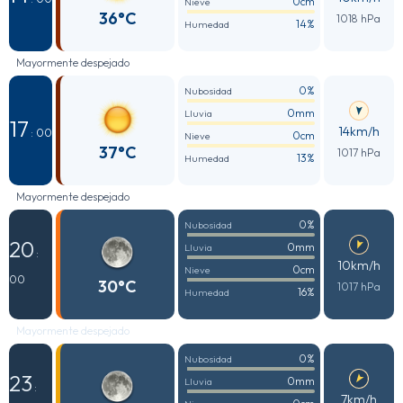
0cm
Nieve
36°C
1018 hPa
14%
Humedad
Mayormente despejado
0%
Nubosidad
0mm
Lluvia
17
14km/h
: 00
0cm
Nieve
37°C
1017 hPa
13%
Humedad
Mayormente despejado
0%
Nubosidad
20
0mm
Lluvia
:
10km/h
0cm
Nieve
00
30°C
1017 hPa
16%
Humedad
Mayormente despejado
0%
Nubosidad
23
0mm
Lluvia
:
7km/h