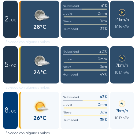
41%
Nubosidad
0mm
Lluvia
2
14km/h
: 00
0cm
Nieve
28°C
1016 hPa
37%
Humedad
Soleado con algunas nubes
20%
Nubosidad
0mm
Lluvia
5
7km/h
: 00
0cm
Nieve
24°C
1017 hPa
49%
Humedad
Soleado con algunas nubes
43%
Nubosidad
0mm
Lluvia
8
7km/h
: 00
0cm
Nieve
26°C
1019 hPa
38%
Humedad
Soleado con algunas nubes