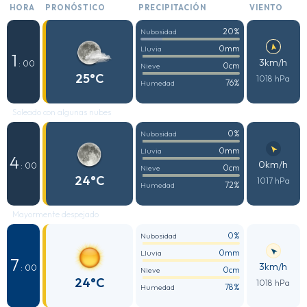
HORA
PRONÓSTICO
PRECIPITACIÓN
VIENTO
20%
Nubosidad
0mm
Lluvia
1
3km/h
: 00
0cm
Nieve
25°C
1018 hPa
76%
Humedad
Soleado con algunas nubes
0%
Nubosidad
0mm
Lluvia
4
0km/h
: 00
0cm
Nieve
24°C
1017 hPa
72%
Humedad
Mayormente despejado
0%
Nubosidad
0mm
Lluvia
7
3km/h
: 00
0cm
Nieve
24°C
1018 hPa
78%
Humedad