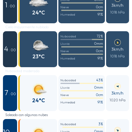
1
3km/h
: 00
0cm
Nieve
24°C
1018 hPa
91%
Humedad
Cielo mayormente nublado
72%
Nubosidad
0mm
Lluvia
4
3km/h
: 00
0cm
Nieve
23°C
1018 hPa
91%
Humedad
Nubosidad moderada
43%
Nubosidad
0mm
Lluvia
7
3km/h
: 00
0cm
Nieve
24°C
1020 hPa
91%
Humedad
Soleado con algunas nubes
3%
Nubosidad
0mm
Lluvia