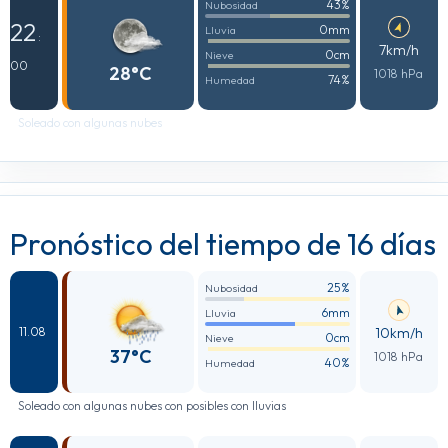
43%
Nubosidad
22
0mm
Lluvia
:
7km/h
0cm
Nieve
00
28°C
1018 hPa
74%
Humedad
Soleado con algunas nubes
Pronóstico del tiempo de 16 días
25%
Nubosidad
6mm
Lluvia
10km/h
11.08
0cm
Nieve
37°C
1018 hPa
40%
Humedad
Soleado con algunas nubes con posibles con lluvias