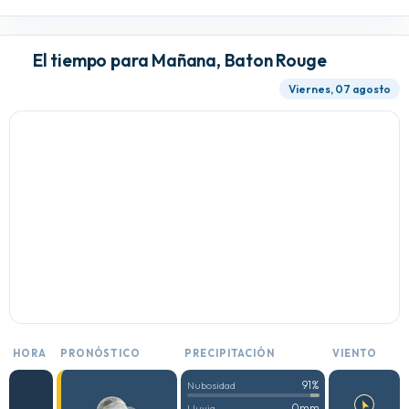
El tiempo para Mañana, Baton Rouge
Viernes, 07 agosto
HORA
PRONÓSTICO
PRECIPITACIÓN
VIENTO
91%
Nubosidad
0mm
Lluvia