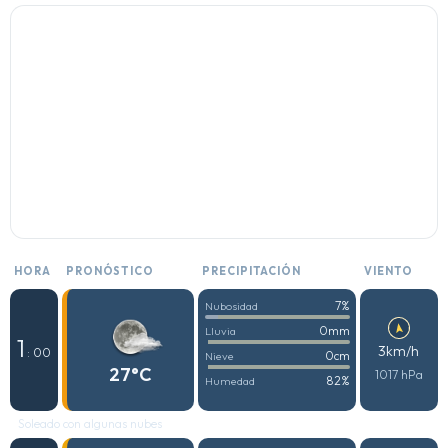
HORA
PRONÓSTICO
PRECIPITACIÓN
VIENTO
7%
Nubosidad
0mm
Lluvia
1
3km/h
: 00
0cm
Nieve
27°C
1017 hPa
82%
Humedad
Soleado con algunas nubes