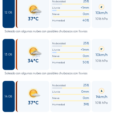
25%
Nubosidad
<1mm
Lluvia
10km/h
12.08
0cm
Nieve
37°C
1016 hPa
40%
Humedad
Soleado con algunas nubes con posibles chubascos con lluvias
25%
Nubosidad
<1mm
Lluvia
10km/h
13.08
0cm
Nieve
34°C
1016 hPa
50%
Humedad
Soleado con algunas nubes con posibles chubascos con lluvias
25%
Nubosidad
0mm
Lluvia
14km/h
14.08
0cm
Nieve
37°C
1018 hPa
39%
Humedad