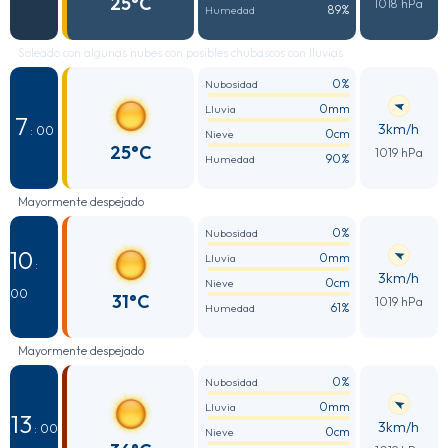
25°C
1018 hPa
89%
Humedad
Soleado con algunas nubes con posibles chubascos con lluvias
0%
Nubosidad
0mm
Lluvia
7
3km/h
: 00
0cm
Nieve
25°C
1019 hPa
90%
Humedad
Mayormente despejado
0%
Nubosidad
10
0mm
Lluvia
:
3km/h
0cm
Nieve
00
31°C
1019 hPa
61%
Humedad
Mayormente despejado
0%
Nubosidad
0mm
Lluvia
13
3km/h
: 00
0cm
Nieve