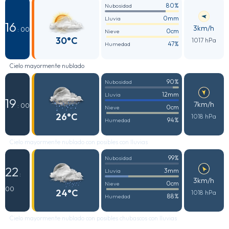
80%
Nubosidad
0mm
Lluvia
16
3km/h
: 00
0cm
Nieve
30°C
1017 hPa
47%
Humedad
Cielo mayormente nublado
90%
Nubosidad
12mm
Lluvia
19
7km/h
: 00
0cm
Nieve
26°C
1018 hPa
94%
Humedad
Cielo mayormente nublado con posibles con lluvias
99%
Nubosidad
22
3mm
Lluvia
:
3km/h
0cm
Nieve
00
24°C
1018 hPa
88%
Humedad
Cielo mayormente nublado con posibles chubascos con lluvias